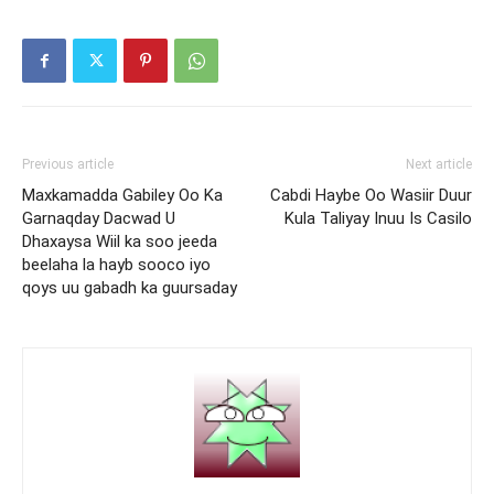
Previous article
Next article
Maxkamadda Gabiley Oo Ka
Cabdi Haybe Oo Wasiir Duur
Garnaqday Dacwad U
Kula Taliyay Inuu Is Casilo
Dhaxaysa Wiil ka soo jeeda
beelaha la hayb sooco iyo
qoys uu gabadh ka guursaday