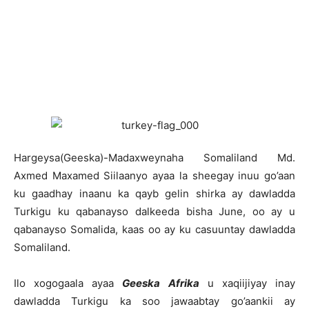
Hargeysa(Geeska)-Madaxweynaha Somaliland Md.
Axmed Maxamed Siilaanyo ayaa la sheegay inuu go’aan
ku gaadhay inaanu ka qayb gelin shirka ay dawladda
Turkigu ku qabanayso dalkeeda bisha June, oo ay u
qabanayso Somalida, kaas oo ay ku casuuntay dawladda
Somaliland.
Ilo xogogaala ayaa
Geeska Afrika
u xaqiijiyay inay
dawladda Turkigu ka soo jawaabtay go’aankii ay