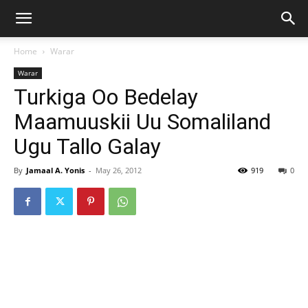
Home
Warar
Warar
Turkiga Oo Bedelay
Maamuuskii Uu Somaliland
Ugu Tallo Galay
By
Jamaal A. Yonis
-
May 26, 2012
919
0