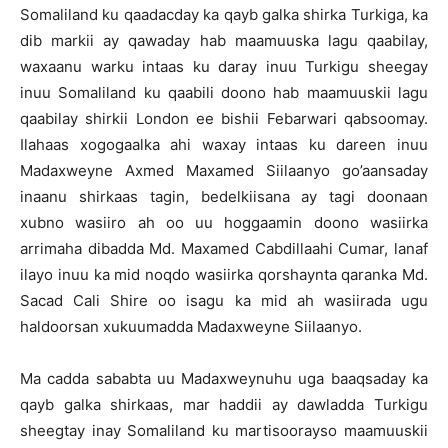
Somaliland ku qaadacday ka qayb galka shirka Turkiga, ka
dib markii ay qawaday hab maamuuska lagu qaabilay,
waxaanu warku intaas ku daray inuu Turkigu sheegay
inuu Somaliland ku qaabili doono hab maamuuskii lagu
qaabilay shirkii London ee bishii Febarwari qabsoomay.
Ilahaas xogogaalka ahi waxay intaas ku dareen inuu
Madaxweyne Axmed Maxamed Siilaanyo go’aansaday
inaanu shirkaas tagin, bedelkiisana ay tagi doonaan
xubno wasiiro ah oo uu hoggaamin doono wasiirka
arrimaha dibadda Md. Maxamed Cabdillaahi Cumar, lanaf
ilayo inuu ka mid noqdo wasiirka qorshaynta qaranka Md.
Sacad Cali Shire oo isagu ka mid ah wasiirada ugu
haldoorsan xukuumadda Madaxweyne Siilaanyo.
Ma cadda sababta uu Madaxweynuhu uga baaqsaday ka
qayb galka shirkaas, mar haddii ay dawladda Turkigu
sheegtay inay Somaliland ku martisoorayso maamuuskii