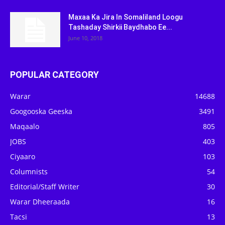
Maxaa Ka Jira In Somaliland Loogu
Tashaday Shirkii Baydhabo Ee...
June 10, 2018
POPULAR CATEGORY
Warar
14688
Googooska Geeska
3491
Maqaalo
805
JOBS
403
Ciyaaro
103
Columnists
54
Editorial/Staff Writer
30
Warar Dheeraada
16
Tacsi
13