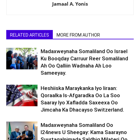
Jamaal A. Yonis
RELATED ARTICLES
MORE FROM AUTHOR
Madaxweynaha Somaliland Oo Israel
Ku Booqday Carruur Reer Somaliland
Ah Oo Qalliin Wadnaha Ah Loo
Sameeyay.
Heshiiska Maraykanka Iyo Iiraan:
Qoraalka Is-Afgaradka Oo La Soo
Saaray Iyo Xafladda Saxeexa Oo
Jimcaha Ka Dhacayso Switzerland.
Madaxweynaha Somaliland Oo
I24news U Sheegay: Kama Saarayno
Suurtagalnimada Saldhig Milateri Oo