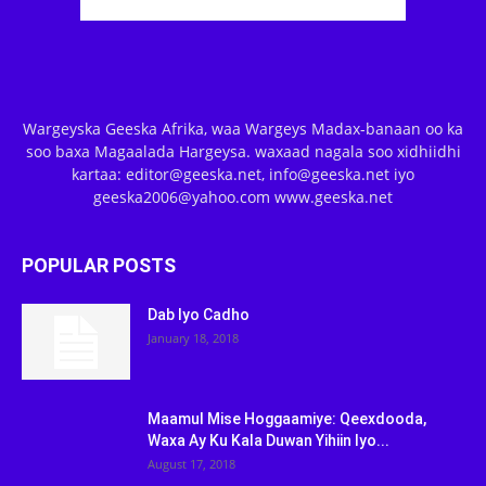
Wargeyska Geeska Afrika, waa Wargeys Madax-banaan oo ka
soo baxa Magaalada Hargeysa. waxaad nagala soo xidhiidhi
kartaa: editor@geeska.net, info@geeska.net iyo
geeska2006@yahoo.com www.geeska.net
POPULAR POSTS
Dab Iyo Cadho
January 18, 2018
Maamul Mise Hoggaamiye: Qeexdooda,
Waxa Ay Ku Kala Duwan Yihiin Iyo...
August 17, 2018