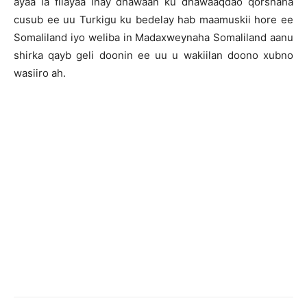
ayaa la filayaa inay dhawaan ku dhawaaqdao qorshaha
cusub ee uu Turkigu ku bedelay hab maamuskii hore ee
Somaliland iyo weliba in Madaxweynaha Somaliland aanu
shirka qayb geli doonin ee uu u wakiilan doono xubno
wasiiro ah.