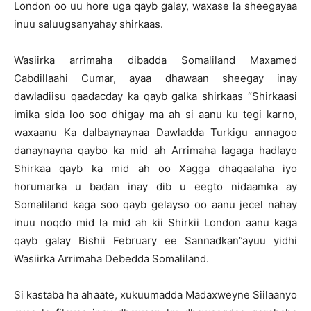
London oo uu hore uga qayb galay, waxase la sheegayaa
inuu saluugsanyahay shirkaas.
Wasiirka arrimaha dibadda Somaliland Maxamed
Cabdillaahi Cumar, ayaa dhawaan sheegay inay
dawladiisu qaadacday ka qayb galka shirkaas “Shirkaasi
imika sida loo soo dhigay ma ah si aanu ku tegi karno,
waxaanu Ka dalbaynaynaa Dawladda Turkigu annagoo
danaynayna qaybo ka mid ah Arrimaha lagaga hadlayo
Shirkaa qayb ka mid ah oo Xagga dhaqaalaha iyo
horumarka u badan inay dib u eegto nidaamka ay
Somaliland kaga soo qayb gelayso oo aanu jecel nahay
inuu noqdo mid la mid ah kii Shirkii London aanu kaga
qayb galay Bishii February ee Sannadkan”ayuu yidhi
Wasiirka Arrimaha Debedda Somaliland.
Si kastaba ha ahaate, xukuumadda Madaxweyne Siilaanyo