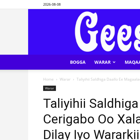
2026-08-08
BOGGA
WARAR
MAQA
Home
Warar
Taliyihii Saldhiga Daallo Ee Magaala
Warar
Taliyihii Saldhi
Cerigabo Oo Xal
Dilay Iyo Warark