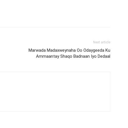
Next article
Marwada Madaxweynaha Oo Odaygeeda Ku
Ammaantay Shaqo Badnaan Iyo Dedaal