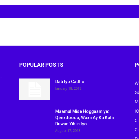
POPULAR POSTS
P
-
Dab Iyo Cadho
W
January 18, 2018
G
M
J
Maamul Mise Hoggaamiye:
Qeexdooda, Waxa Ay Ku Kala
C
Duwan Yihiin Iyo...
C
August 17, 2018
Ed