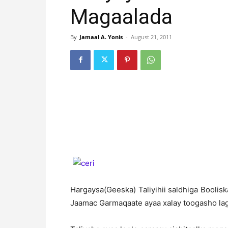
Magaalada
By
Jamaal A. Yonis
-
August 21, 2011
H
argaysa(Geeska) Taliyihii saldhiga Boolis
Jaamac Garmaqaate ayaa xalay toogasho lag