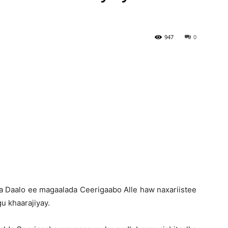
Newspaper
947
0
ka Daalo ee magaalada Ceerigaabo Alle haw naxariistee
u khaarajiyay.