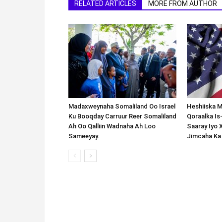
RELATED ARTICLES
MORE FROM AUTHOR
Madaxweynaha Somaliland Oo Israel
Heshiiska M
Ku Booqday Carruur Reer Somaliland
Qoraalka I
Ah Oo Qalliin Wadnaha Ah Loo
Saaray Iyo 
Sameeyay.
Jimcaha Ka