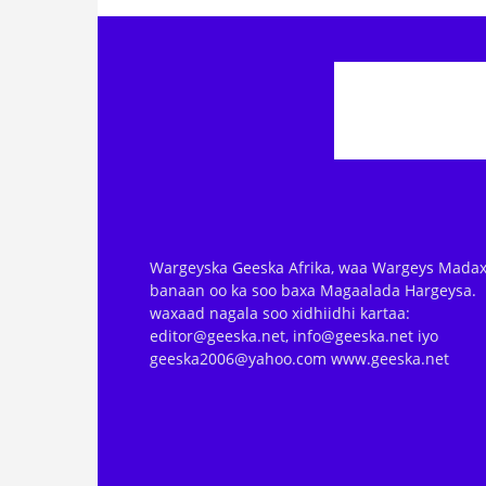
Wargeyska Geeska Afrika, waa Wargeys Madax
banaan oo ka soo baxa Magaalada Hargeysa.
waxaad nagala soo xidhiidhi kartaa:
editor@geeska.net, info@geeska.net iyo
geeska2006@yahoo.com www.geeska.net