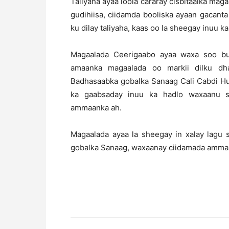
Taliyaha ayaa loola cararay cisbitaalka ma
gudihiisa, ciidamda booliska ayaan gacant
ku dilay taliyaha, kaas oo la sheegay inuu k
Magaalada Ceerigaabo ayaa waxa soo buu
amaanka magaalada oo markii dilku dh
Badhasaabka gobalka Sanaag Cali Cabdi Hu
ka gaabsaday inuu ka hadlo waxaanu s
ammaanka ah.
Magaalada ayaa la sheegay in xalay lagu
gobalka Sanaag, waxaanay ciidamada ammaan