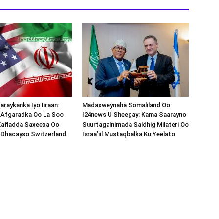
araykanka Iyo Iiraan:
Madaxweynaha Somaliland Oo
s-Afgaradka Oo La Soo
I24news U Sheegay: Kama Saarayno
Xafladda Saxeexa Oo
Suurtagalnimada Saldhig Milateri Oo
 Dhacayso Switzerland.
Israa’iil Mustaqbalka Ku Yeelato