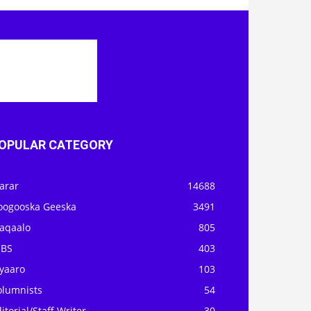
OPULAR CATEGORY
arar
14688
oogooska Geeska
3491
aqaalo
805
OBS
403
iyaaro
103
olumnists
54
itorial/Staff Writer
30