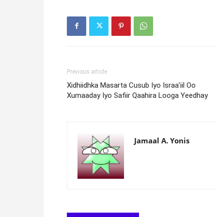
Previous article
Xidhiidhka Masarta Cusub Iyo Israa’iil Oo
Xumaaday Iyo Safiir Qaahira Looga Yeedhay
Jamaal A. Yonis