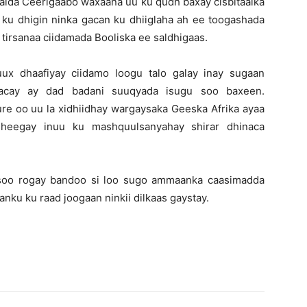
gaalda Ceerigaabo waxaana uu ku qudh baxay cisbitaalka
a ku dhigin ninka gacan ku dhiiglaha ah ee toogashada
a tirsanaa ciidamada Booliska ee saldhigaas.
x dhaafiyay ciidamo loogu talo galay inay sugaan
acay ay dad badani suuqyada isugu soo baxeen.
re oo uu la xidhiidhay wargaysaka Geeska Afrika ayaa
heegay inuu ku mashquulsanyahay shirar dhinaca
 soo rogay bandoo si loo sugo ammaanka caasimadda
ku ku raad joogaan ninkii dilkaas gaystay.