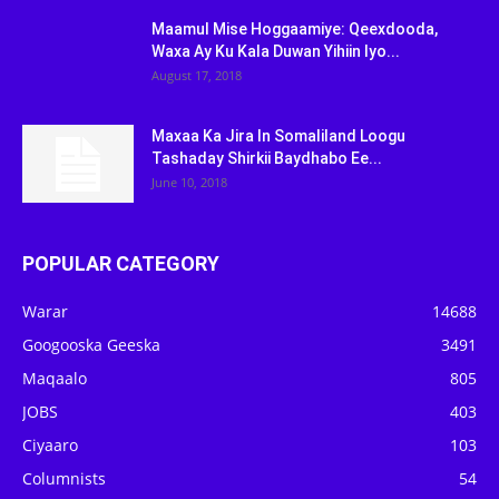
Maamul Mise Hoggaamiye: Qeexdooda,
Waxa Ay Ku Kala Duwan Yihiin Iyo...
August 17, 2018
Maxaa Ka Jira In Somaliland Loogu
Tashaday Shirkii Baydhabo Ee...
June 10, 2018
POPULAR CATEGORY
Warar
14688
Googooska Geeska
3491
Maqaalo
805
JOBS
403
Ciyaaro
103
Columnists
54