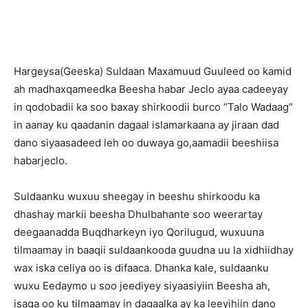
Hargeysa(Geeska) Suldaan Maxamuud Guuleed oo kamid
ah madhaxqameedka Beesha habar Jeclo ayaa cadeeyay
in qodobadii ka soo baxay shirkoodii burco “Talo Wadaag”
in aanay ku qaadanin dagaal islamarkaana ay jiraan dad
dano siyaasadeed leh oo duwaya go,aamadii beeshiisa
habarjeclo.
Suldaanku wuxuu sheegay in beeshu shirkoodu ka
dhashay markii beesha Dhulbahante soo weerartay
deegaanadda Buqdharkeyn iyo Qorilugud, wuxuuna
tilmaamay in baaqii suldaankooda guudna uu la xidhiidhay
wax iska celiya oo is difaaca. Dhanka kale, suldaanku
wuxu Eedaymo u soo jeediyey siyaasiyiin Beesha ah,
isaga oo ku tilmaamay in dagaalka ay ka leeyihiin dano