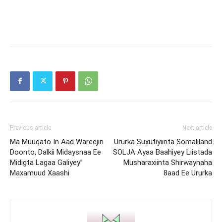
Previous article
Next article
Ma Muuqato In Aad Wareejin
Ururka Suxufiyiinta Somaliland
Doonto, Dalkii Midaysnaa Ee
SOLJA Ayaa Baahiyey Liistada
Midigta Lagaa Galiyey”
Musharaxiinta Shirwaynaha
Maxamuud Xaashi
8aad Ee Ururka