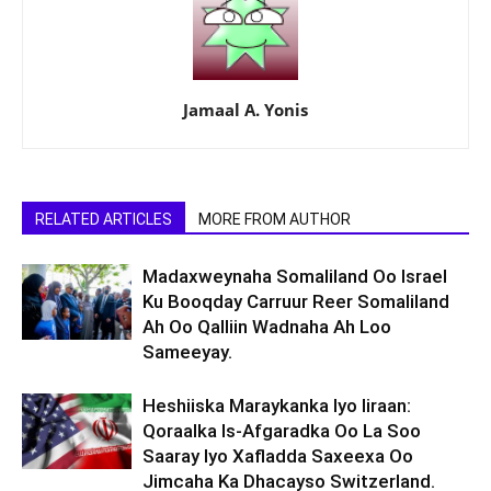
Jamaal A. Yonis
RELATED ARTICLES
MORE FROM AUTHOR
Madaxweynaha Somaliland Oo Israel
Ku Booqday Carruur Reer Somaliland
Ah Oo Qalliin Wadnaha Ah Loo
Sameeyay.
Heshiiska Maraykanka Iyo Iiraan:
Qoraalka Is-Afgaradka Oo La Soo
Saaray Iyo Xafladda Saxeexa Oo
Jimcaha Ka Dhacayso Switzerland.