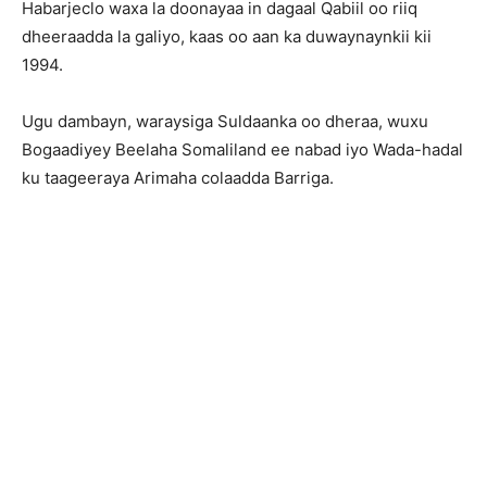
Habarjeclo waxa la doonayaa in dagaal Qabiil oo riiq
dheeraadda la galiyo, kaas oo aan ka duwaynaynkii kii
1994.
Ugu dambayn, waraysiga Suldaanka oo dheraa, wuxu
Bogaadiyey Beelaha Somaliland ee nabad iyo Wada-hadal
ku taageeraya Arimaha colaadda Barriga.