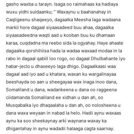
gasho waxba u tarayn. Isaga oo raimahaas ka hadlaya
wuxu yidhi suldaanku; “ Waxaynu u baahanahay in
Caqligeenu shaqeeyo, dagaalka Meesha laga wadaana
markii hore dagaal siyaasadeed buu ahaa, dagaalka
siyaasadeedna waqti aad u kooban buu ku dhamaan
karaa, cuqdadna ma reebo sida la ogyahay. Haye ahaate
dagaalka qorshihiisa hada la wadaa waxaad modaa in la
rabo in dagaal qabiil loo rogo, oo dagaal Dhulbahante iyo
habar-jeclo u dhaxeeyo laga dhigo. Dagaalkaasi waa
dagaal aad iyo aad u khatara, waxan ku wargalinayaa
beeshayda oo aan u sheegayaa wax inaga inoo dana,
Somaliland u dana, wadankeena u dana oo raggeena
ciidamanda Somaliland ee xidhan u dan ah, oo
Musqabalka iyo dhaqaalaha u dan ah, oo nolosheena u
dana waxa weyaan in nabad la helo. Hadii aynu waxaas
aynu ka soo sheekaynay arki waynana waxay ka
dhigantahay in aynu wadadii halaaga cagta saarnay.