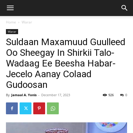
Home
Warar
Warar
Suldaan Maxamuud Guulleed
Oo Sheegay In Shirkii Talo-
Wadaag Ee Beesha Habar-
Jecelo Aanay Colaad
Gudoosan
By
Jamaal A. Yonis
-
December 17, 2023
926
0