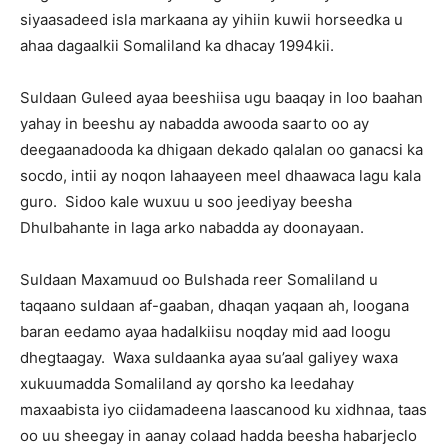
siyaasadeed isla markaana ay yihiin kuwii horseedka u
ahaa dagaalkii Somaliland ka dhacay 1994kii.
Suldaan Guleed ayaa beeshiisa ugu baaqay in loo baahan
yahay in beeshu ay nabadda awooda saarto oo ay
deegaanadooda ka dhigaan dekado qalalan oo ganacsi ka
socdo, intii ay noqon lahaayeen meel dhaawaca lagu kala
guro. Sidoo kale wuxuu u soo jeediyay beesha
Dhulbahante in laga arko nabadda ay doonayaan.
Suldaan Maxamuud oo Bulshada reer Somaliland u
taqaano suldaan af-gaaban, dhaqan yaqaan ah, loogana
baran eedamo ayaa hadalkiisu noqday mid aad loogu
dhegtaagay. Waxa suldaanka ayaa su’aal galiyey waxa
xukuumadda Somaliland ay qorsho ka leedahay
maxaabista iyo ciidamadeena laascanood ku xidhnaa, taas
oo uu sheegay in aanay colaad hadda beesha habarjeclo