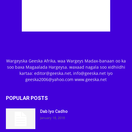
Wargeyska Geeska Afrika, waa Wargeys Madax-banaan oo ka
soo baxa Magaalada Hargeysa. waxaad nagala soo xidhiidhi
kartaa: editor@geeska.net, info@geeska.net iyo
geeska2006@yahoo.com www.geeska.net
POPULAR POSTS
Dab Iyo Cadho
January 18, 2018