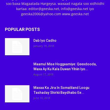
soo baxa Magaalada Hargeysa. waxaad nagala soo xidhiidhi
kartaa: editor@geeska.net, info@geeska.net iyo
geeska2006@yahoo.com www.geeska.net
POPULAR POSTS
Dab Iyo Cadho
January 18, 2018
Maamul Mise Hoggaamiye: Qeexdooda,
Waxa Ay Ku Kala Duwan Yihiin Iyo...
August 17, 2018
Maxaa Ka Jira In Somaliland Loogu
Tashaday Shirkii Baydhabo Ee...
June 10, 2018