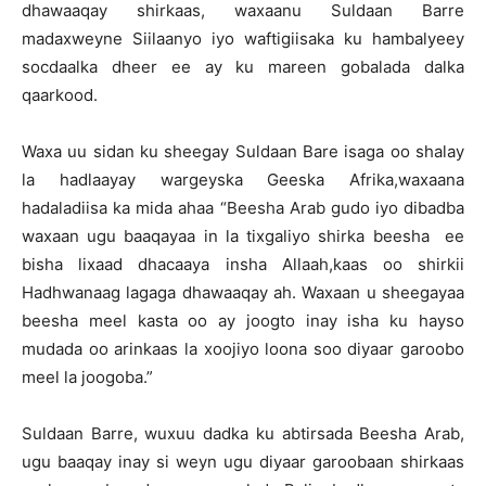
dhawaaqay shirkaas, waxaanu Suldaan Barre
madaxweyne Siilaanyo iyo waftigiisaka ku hambalyeey
socdaalka dheer ee ay ku mareen gobalada dalka
qaarkood.
Waxa uu sidan ku sheegay Suldaan Bare isaga oo shalay
la hadlaayay wargeyska Geeska Afrika,waxaana
hadaladiisa ka mida ahaa “Beesha Arab gudo iyo dibadba
waxaan ugu baaqayaa in la tixgaliyo shirka beesha ee
bisha lixaad dhacaaya insha Allaah,kaas oo shirkii
Hadhwanaag lagaga dhawaaqay ah. Waxaan u sheegayaa
beesha meel kasta oo ay joogto inay isha ku hayso
mudada oo arinkaas la xoojiyo loona soo diyaar garoobo
meel la joogoba.”
Suldaan Barre, wuxuu dadka ku abtirsada Beesha Arab,
ugu baaqay inay si weyn ugu diyaar garoobaan shirkaas