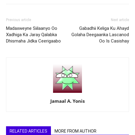
Previous article
Next article
Madaxweyne Siilaanyo Oo
Gabadhii Keliga Ku Ahayd
Xadhiga Ka Jaray Qalabka
Golaha Deegaanka Lascanod
Dhismaha Jidka Ceerigaabo
Oo Is Casishay
Jamaal A. Yonis
RELATED ARTICLES
MORE FROM AUTHOR