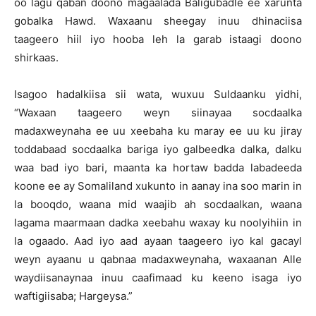
oo lagu qaban doono magaalada Baligubadle ee xarunta
gobalka Hawd. Waxaanu sheegay inuu dhinaciisa
taageero hiil iyo hooba leh la garab istaagi doono
shirkaas.
Isagoo hadalkiisa sii wata, wuxuu Suldaanku yidhi,
“Waxaan taageero weyn siinayaa socdaalka
madaxweynaha ee uu xeebaha ku maray ee uu ku jiray
toddabaad socdaalka bariga iyo galbeedka dalka, dalku
waa bad iyo bari, maanta ka hortaw badda labadeeda
koone ee ay Somaliland xukunto in aanay ina soo marin in
la booqdo, waana mid waajib ah socdaalkan, waana
lagama maarmaan dadka xeebahu waxay ku noolyihiin in
la ogaado. Aad iyo aad ayaan taageero iyo kal gacayl
weyn ayaanu u qabnaa madaxweynaha, waxaanan Alle
waydiisanaynaa inuu caafimaad ku keeno isaga iyo
waftigiisaba; Hargeysa.”