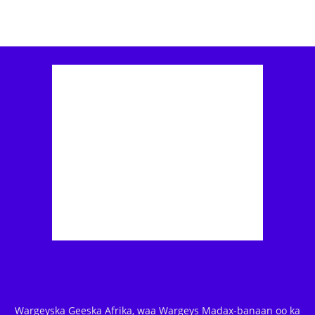
Wargeyska Geeska Afrika, waa Wargeys Madax-banaan oo ka