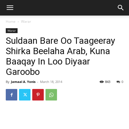
Home
Warar
Warar
Suldaan Bare Oo Taageeray
Shirka Beelaha Arab, Kuna
Baaqay In Loo Diyaar
Garoobo
By
Jamaal A. Yonis
-
March 18, 2014
843
0