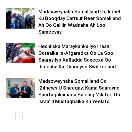
Madaxweynaha Somaliland Oo Israel
Ku Booqday Carruur Reer Somaliland
Ah Oo Qalliin Wadnaha Ah Loo
Sameeyay.
Heshiiska Maraykanka Iyo Iiraan:
Qoraalka Is-Afgaradka Oo La Soo
Saaray Iyo Xafladda Saxeexa Oo
Jimcaha Ka Dhacayso Switzerland.
Madaxweynaha Somaliland Oo
I24news U Sheegay: Kama Saarayno
Suurtagalnimada Saldhig Milateri Oo
Israa’iil Mustaqbalka Ku Yeelato