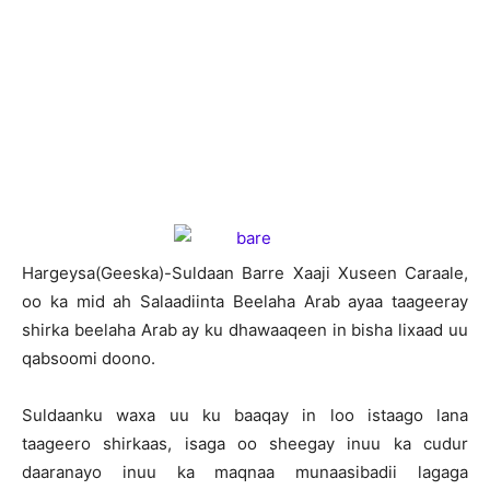
H
argeysa(Geeska)-Suldaan Barre Xaaji Xuseen Caraale,
oo ka mid ah Salaadiinta Beelaha Arab ayaa taageeray
shirka beelaha Arab ay ku dhawaaqeen in bisha lixaad uu
qabsoomi doono.
Suldaanku waxa uu ku baaqay in loo istaago lana
taageero shirkaas, isaga oo sheegay inuu ka cudur
daaranayo inuu ka maqnaa munaasibadii lagaga