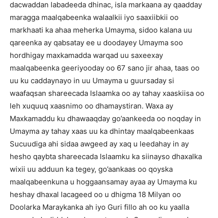
dacwaddan labadeeda dhinac, isla markaana ay qaadday
maragga maalqabeenka walaalkii iyo saaxiibkii oo
markhaati ka ahaa meherka Umayma, sidoo kalana uu
qareenka ay qabsatay ee u doodayey Umayma soo
hordhigay maxkamadda warqad uu saxeexay
maalqabeenka geeriyooday oo 67 sano jir ahaa, taas oo
uu ku caddaynayo in uu Umayma u guursaday si
waafaqsan shareecada Islaamka oo ay tahay xaaskiisa oo
leh xuquuq xaasnimo oo dhamaystiran. Waxa ay
Maxkamaddu ku dhawaaqday go’aankeeda oo noqday in
Umayma ay tahay xaas uu ka dhintay maalqabeenkaas
Sucuudiga ahi sidaa awgeed ay xaq u leedahay in ay
hesho qaybta shareecada Islaamku ka siinayso dhaxalka
wixii uu adduun ka tegey, go’aankaas oo qoyska
maalqabeenkuna u hoggaansamay ayaa ay Umayma ku
heshay dhaxal lacageed oo u dhigma 18 Milyan oo
Doolarka Maraykanka ah iyo Guri fillo ah oo ku yaalla