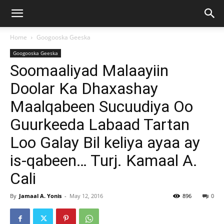
Home
Googooska Geeska
Googooska Geeska
Soomaaliyad Malaayiin
Doolar Ka Dhaxashay
Maalqabeen Sucuudiya Oo
Guurkeeda Labaad Tartan
Loo Galay Bil keliya ayaa ay
is-qabeen… Turj. Kamaal A.
Cali
By
Jamaal A. Yonis
-
May 12, 2016
896
0