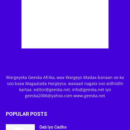
Wargeyska Geeska Afrika, waa Wargeys Madax-banaan oo ka
soo baxa Magaalada Hargeysa. waxaad nagala soo xidhiidhi
kartaa: editor@geeska.net, info@geeska.net iyo
geeska2006@yahoo.com www.geeska.net
POPULAR POSTS
Dab Iyo Cadho