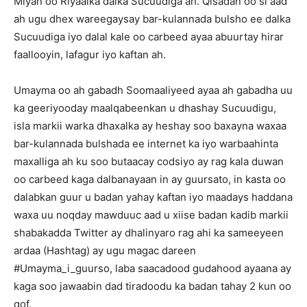
Mlyan oo Riyaalka dalka Sucuudiga ah. Qisadan oo si aad
ah ugu dhex wareegaysay bar-kulannada bulsho ee dalka
Sucuudiga iyo dalal kale oo carbeed ayaa abuurtay hirar
faallooyin, lafagur iyo kaftan ah.
Umayma oo ah gabadh Soomaaliyeed ayaa ah gabadha uu
ka geeriyooday maalqabeenkan u dhashay Sucuudigu,
isla markii warka dhaxalka ay heshay soo baxayna waxaa
bar-kulannada bulshada ee internet ka iyo warbaahinta
maxalliga ah ku soo butaacay codsiyo ay rag kala duwan
oo carbeed kaga dalbanayaan in ay guursato, in kasta oo
dalabkan guur u badan yahay kaftan iyo maadays haddana
waxa uu noqday mawduuc aad u xiise badan kadib markii
shabakadda Twitter ay dhalinyaro rag ahi ka sameeyeen
ardaa (Hashtag) ay ugu magac dareen
#Umayma_i_guurso, laba saacadood gudahood ayaana ay
kaga soo jawaabin dad tiradoodu ka badan tahay 2 kun oo
qof.