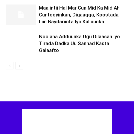
Maalintii Hal Mar Cun Mid Ka Mid Ah
Cuntooyinkan; Digaagga, Koostada,
Liin Baydariinta Iyo Kalluunka
Noolaha Adduunka Ugu Dilaasan Iyo
Tirada Dadka Uu Sannad Kasta
Galaafto