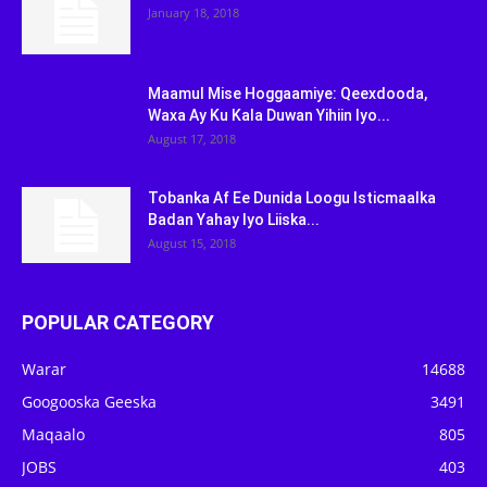
January 18, 2018
Maamul Mise Hoggaamiye: Qeexdooda,
Waxa Ay Ku Kala Duwan Yihiin Iyo...
August 17, 2018
Tobanka Af Ee Dunida Loogu Isticmaalka
Badan Yahay Iyo Liiska...
August 15, 2018
POPULAR CATEGORY
Warar
14688
Googooska Geeska
3491
Maqaalo
805
JOBS
403