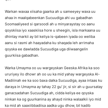
Warkan waxaa xiisaha gaarka ah u sameeyey waxa uu
ahaa in maalqabeenkan Sucuudiga ahi uu gabadhan
Soomaaliyeed si qarsoodi ah u minyaraystay oo aanu
qoyskiisa iyo xaaskiisa hore u sheegin, isla markaana uu
dhintay markii ay bil keliya is-qabeen iyada oo weliba
aanu si rasmi ah haayadaha ku shaqada leh arrimaha
qoyska ee dawladda Sucuudiga uga diiwaangelin
guurkiisa gabadhan.
Warka Umayma oo uu wargeyskan Geeska Afrika ka soo
ururiyey ilo dhowr ah oo uu ka mid yahay wargeyska Al-
Madiiinah ee ka soo baxa dalka Sucuudiga, ayaa intaas ku
daraya in Umayma ay tahay 22 gu’ jir, si sir ah u guursatay
ganacsadahan Sucuudiga ah, cidda keliya ee qoyska
ninkan ka og guurkanina ay ahayd ninka walaalkii iyo mid
ka mid ah saaxiibbadiisa aadka ugu dhow, bil kadib