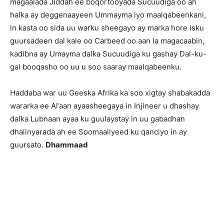
magaalada Jiddah ee boqortooyada Sucuudiga oo ah
halka ay deggenaayeen Ummayma iyo maalqabeenkani,
in kasta oo sida uu warku sheegayo ay marka hore isku
guursadeen dal kale oo Carbeed oo aan la magacaabin,
kadibna ay Umayma dalka Sucuudiga ku gashay Dal-ku-
gal booqasho oo uu u soo saaray maalqabeenku.
Haddaba war uu Geeska Afrika ka soo xigtay shabakadda
wararka ee Al’aan ayaasheegaya in Injineer u dhashay
dalka Lubnaan ayaa ku guulaystay in uu gabadhan
dhalinyarada ah ee Soomaaliyeed ku qanciyo in ay
guursato.
Dhammaad