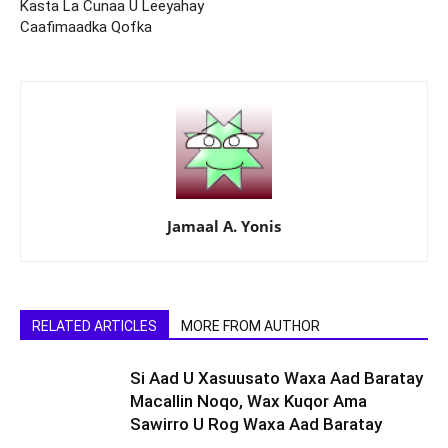
Kasta La Cunaa U Leeyahay
Caafimaadka Qofka
Jamaal A. Yonis
RELATED ARTICLES
MORE FROM AUTHOR
Si Aad U Xasuusato Waxa Aad Baratay
Macallin Noqo, Wax Kuqor Ama
Sawirro U Rog Waxa Aad Baratay