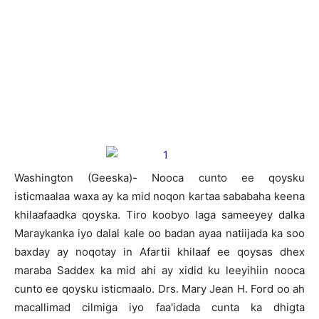
Washington (Geeska)- Nooca cunto ee qoysku
isticmaalaa waxa ay ka mid noqon kartaa sababaha keena
khilaafaadka qoyska. Tiro koobyo laga sameeyey dalka
Maraykanka iyo dalal kale oo badan ayaa natiijada ka soo
baxday ay noqotay in Afartii khilaaf ee qoysas dhex
maraba Saddex ka mid ahi ay xidid ku leeyihiin nooca
cunto ee qoysku isticmaalo. Drs. Mary Jean H. Ford oo ah
macallimad cilmiga iyo faa'idada cunta ka dhigta