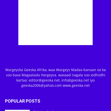
Wargeyska Geeska Afrika, waa Wargeys Madax-banaan oo ka
soo baxa Magaalada Hargeysa. waxaad nagala soo xidhiidhi
kartaa: editor@geeska.net, info@geeska.net iyo
geeska2006@yahoo.com www.geeska.net
POPULAR POSTS