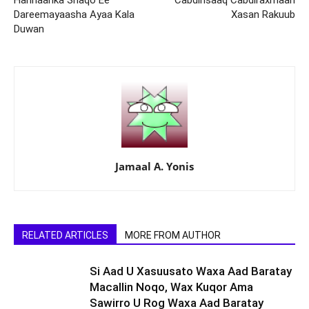
Hannaanka Shaqo Ee
Cabdirisaaq Cabdiraxmaan
Dareemayaasha Ayaa Kala
Xasan Rakuub
Duwan
Jamaal A. Yonis
RELATED ARTICLES
MORE FROM AUTHOR
Si Aad U Xasuusato Waxa Aad Baratay
Macallin Noqo, Wax Kuqor Ama
Sawirro U Rog Waxa Aad Baratay