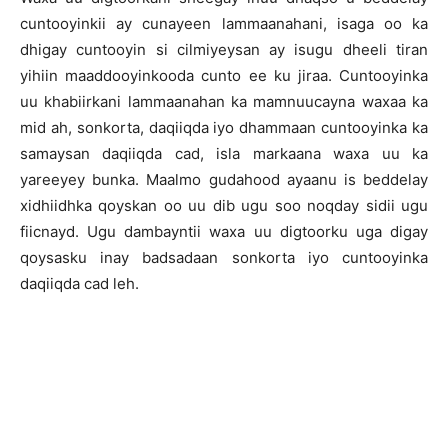
cuntooyinkii ay cunayeen lammaanahani, isaga oo ka
dhigay cuntooyin si cilmiyeysan ay isugu dheeli tiran
yihiin maaddooyinkooda cunto ee ku jiraa. Cuntooyinka
uu khabiirkani lammaanahan ka mamnuucayna waxaa ka
mid ah, sonkorta, daqiiqda iyo dhammaan cuntooyinka ka
samaysan daqiiqda cad, isla markaana waxa uu ka
yareeyey bunka. Maalmo gudahood ayaanu is beddelay
xidhiidhka qoyskan oo uu dib ugu soo noqday sidii ugu
fiicnayd. Ugu dambayntii waxa uu digtoorku uga digay
qoysasku inay badsadaan sonkorta iyo cuntooyinka
daqiiqda cad leh.