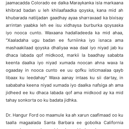
jaamacadda Colorado ee dalka Maraykanka isla markaana
khibrad badan u leh khilaafaadka qoyska, kana mid ah
khubarada natiijadan gaadhay ayaa sharraxaad ka bixisay
arrintan yaabka leh ee isu xidhaysa burburka qoysaska
iyo nooca cunto. Waxaana hadalladeeda ka mid ahaa,
"Xaaladaha ugu badan ee furniinka iyo isnaca ama
mashaakilaad qoyska dhaliyaa waa daal iyo niyad jab ku
dhaca labada qof midkood, markii la baadhay sababta
keenta daalka iyo niyad xumada noocan ahna waxa la
ogaaday in nooca cunto ee uu qofku isticmaalaa qayb
libaax ku leedahay" Waxa aanay intaas ku sii dartay, in
sababaha keena niyad xumada iyo daalka nafsiga ah ama
jidheed ee ku dhaca labada qof ama midkood ay ka mid
tahay sonkorta oo ku badata jidhka.
Dr. Hangur Ford oo maamule ka ah xarun caafimaad oo ku
taalla magaalada Santa Barbara ee gobolka California