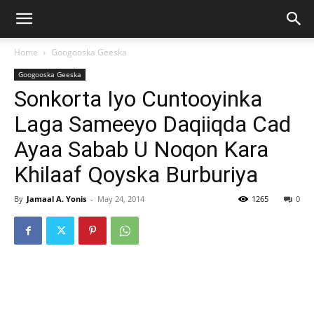
Home
Googooska Geeska
Googooska Geeska
Sonkorta Iyo Cuntooyinka
Laga Sameeyo Daqiiqda Cad
Ayaa Sabab U Noqon Kara
Khilaaf Qoyska Burburiya
By
Jamaal A. Yonis
-
May 24, 2014
1265
0