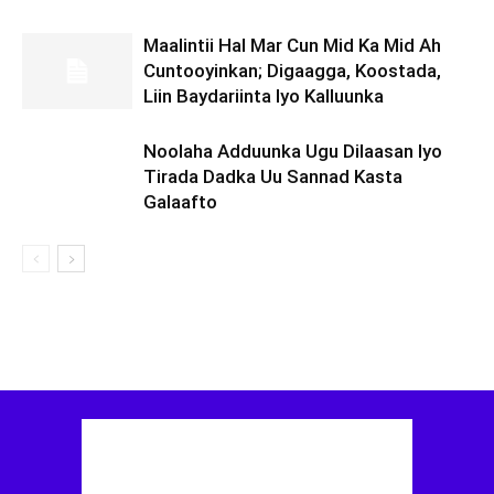
Maalintii Hal Mar Cun Mid Ka Mid Ah
Cuntooyinkan; Digaagga, Koostada,
Liin Baydariinta Iyo Kalluunka
Noolaha Adduunka Ugu Dilaasan Iyo
Tirada Dadka Uu Sannad Kasta
Galaafto