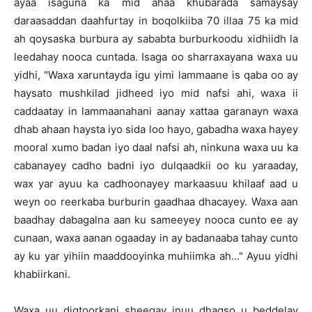
ayaa isaguna ka mid ahaa khubarada samaysay
daraasaddan daahfurtay in boqolkiiba 70 illaa 75 ka mid
ah qoysaska burbura ay sababta burburkoodu xidhiidh la
leedahay nooca cuntada. Isaga oo sharraxayana waxa uu
yidhi, "Waxa xaruntayda igu yimi lammaane is qaba oo ay
haysato mushkilad jidheed iyo mid nafsi ahi, waxa ii
caddaatay in lammaanahani aanay xattaa garanayn waxa
dhab ahaan haysta iyo sida loo hayo, gabadha waxa hayey
mooral xumo badan iyo daal nafsi ah, ninkuna waxa uu ka
cabanayey cadho badni iyo dulqaadkii oo ku yaraaday,
wax yar ayuu ka cadhoonayey markaasuu khilaaf aad u
weyn oo reerkaba burburin gaadhaa dhacayey. Waxa aan
baadhay dabagalna aan ku sameeyey nooca cunto ee ay
cunaan, waxa aanan ogaaday in ay badanaaba tahay cunto
ay ku yar yihiin maaddooyinka muhiimka ah…" Ayuu yidhi
khabiirkani.
Waxa uu digtoorkani sheegay inuu dhaqso u beddelay