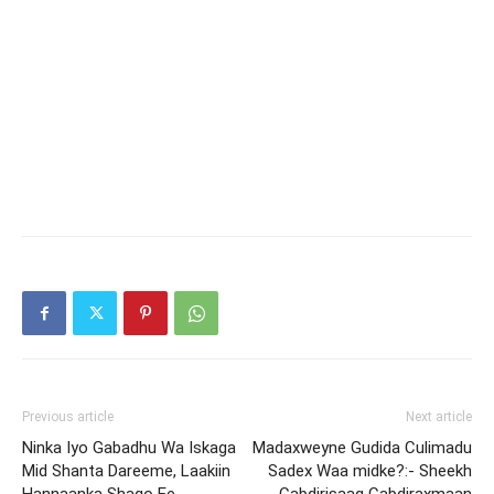
Previous article
Next article
Ninka Iyo Gabadhu Wa Iskaga
Madaxweyne Gudida Culimadu
Mid Shanta Dareeme, Laakiin
Sadex Waa midke?:- Sheekh