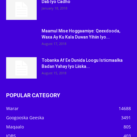
Dab Iyo Cadho
January 18, 2018
Maamul Mise Hoggaamiye: Qeexdooda,
Waxa Ay Ku Kala Duwan Yihiin Iyo...
August 17, 2018
Tobanka Af Ee Dunida Loogu Isticmaalka
Badan Yahay Iyo Liiska...
August 15, 2018
POPULAR CATEGORY
Warar
14688
Googooska Geeska
3491
Maqaalo
805
JOBS
403