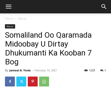
Home
Warar
Warar
Somaliland Oo Qaramada
Midoobay U Dirtay
Dhukumanti Ka Kooban 7
Bog
By
Jamaal A. Yonis
-
February 14, 2021
1233
0