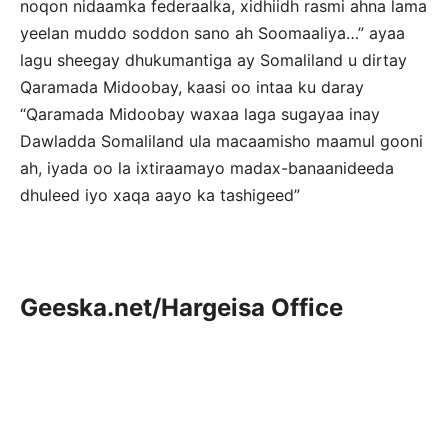
noqon nidaamka federaalka, xidhiidh rasmi ahna lama
yeelan muddo soddon sano ah Soomaaliya…” ayaa
lagu sheegay dhukumantiga ay Somaliland u dirtay
Qaramada Midoobay, kaasi oo intaa ku daray
“Qaramada Midoobay waxaa laga sugayaa inay
Dawladda Somaliland ula macaamisho maamul gooni
ah, iyada oo la ixtiraamayo madax-banaanideeda
dhuleed iyo xaqa aayo ka tashigeed”
Geeska.net/Hargeisa Office