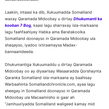
Laakiin, intaasi ka dib, Xukuumadda Somaliland
waxay Qaramada Midoobay u dirtay
Dhukumanti ka
kooban 7 Bog,
kaasi lagu sharraxay isla-markaana
lagu faahfaahiyey Habka ama Baratakoolka
Somaliland doonayso in Qaramada Midoobay ula
shaqayso, iyadoo ixtiraamaysa Madax-
bannaanideeda.
Dhukumantiga Xukuumaddu u dirtay Qaramada
Midoobay oo ay diyaarisay Wasaaradda Qorshaynta
Qaranka Somaliland isla-markaana ay baahisay
Warbaahinta Somalilandchronicle.com, ayaa lagu
sheegay in Somaliland doonayso in Qaramada
Midoobay ula Macaamiisho si gaar ah
“Jamhuuriyadda Somaliland waligeed kamay mid