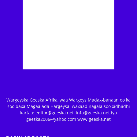
Wargeyska Geeska Afrika, waa Wargeys Madax-banaan oo ka
soo baxa Magaalada Hargeysa. waxaad nagala soo xidhiidhi
kartaa: editor@geeska.net, info@geeska.net iyo
geeska2006@yahoo.com www.geeska.net