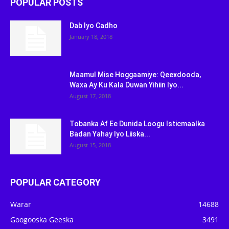
POPULAR POSTS
Dab Iyo Cadho
January 18, 2018
Maamul Mise Hoggaamiye: Qeexdooda,
Waxa Ay Ku Kala Duwan Yihiin Iyo...
August 17, 2018
Tobanka Af Ee Dunida Loogu Isticmaalka
Badan Yahay Iyo Liiska...
August 15, 2018
POPULAR CATEGORY
Warar
14688
Googooska Geeska
3491