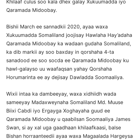
Khilaaf culus soo kala dhex galay Xukuumadda iyo
Qaramada Midoobay.
Bishii March ee sannadkii 2020, ayaa waxa
Xukuumadda Somaliland joojisay Hawlaha Hay’adaha
Qaramada Midoobay ka wadaan gudaha Somaliland,
ka dib markii ay soo baxday in qorshaha 4-ta
sanadood ee soo socda ee Qaramada Midoobay ku
hawl-galayso uu waafaqsan yahay Qorshaha
Horumarinta ee ay dejisay Dawladda Soomaaliya.
Wixii intaa ka dambeeyay, waxa xidhiidh wada
sameeyay Madaxweynaha Somaliland Md. Muuse
Biixi Cabdi iyo Ergayga Xoghayaha guud ee
Qaramada Midoobay u qaabilsan Soomaaliya James
Swan, si ay xal uga gaadhaan khilaafkaasi, balse
Bishan horraanteedii ayaa waxa Magaalada Hargeysa