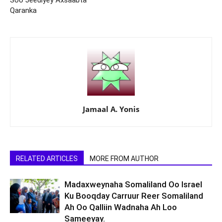
Soo Jeediyey Axsaabta
Qaranka
Jamaal A. Yonis
RELATED ARTICLES
MORE FROM AUTHOR
Madaxweynaha Somaliland Oo Israel
Ku Booqday Carruur Reer Somaliland
Ah Oo Qalliin Wadnaha Ah Loo
Sameeyay.