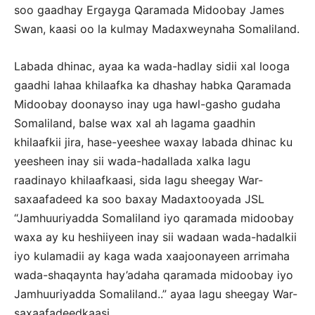
soo gaadhay Ergayga Qaramada Midoobay James
Swan, kaasi oo la kulmay Madaxweynaha Somaliland.
Labada dhinac, ayaa ka wada-hadlay sidii xal looga
gaadhi lahaa khilaafka ka dhashay habka Qaramada
Midoobay doonayso inay uga hawl-gasho gudaha
Somaliland, balse wax xal ah lagama gaadhin
khilaafkii jira, hase-yeeshee waxay labada dhinac ku
yeesheen inay sii wada-hadallada xalka lagu
raadinayo khilaafkaasi, sida lagu sheegay War-
saxaafadeed ka soo baxay Madaxtooyada JSL
“Jamhuuriyadda Somaliland iyo qaramada midoobay
waxa ay ku heshiiyeen inay sii wadaan wada-hadalkii
iyo kulamadii ay kaga wada xaajoonayeen arrimaha
wada-shaqaynta hay’adaha qaramada midoobay iyo
Jamhuuriyadda Somaliland..” ayaa lagu sheegay War-
saxaafadeedkaasi.