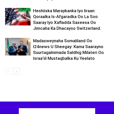
Heshiiska Maraykanka Iyo Iiraan:
Qoraalka Is-Afgaradka Oo La Soo
Saaray Iyo Xafladda Saxeexa Oo
Jimcaha Ka Dhacayso Switzerland.
Madaxweynaha Somaliland Oo
I24news U Sheegay: Kama Saarayno
Suurtagalnimada Saldhig Milateri Oo
Israa’iil Mustaqbalka Ku Yeelato