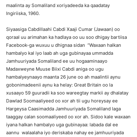
maalinta ay Somaliland xoriyadeeda ka qaadatay
Ingiriiska, 1960.
Siyaasiga Cabdillaahi Cabdi Xaaji Cumar (Jawaan) oo
qoraal uu arimahan ka hadlaya oo uu soo dhigay bartiisa
Facebook-ga wuxuu u dhignaa sidan “Waxaan halkan
hambalyo kal iyo laab ah uga gubinayaa ummadda
Jamhuuriyada Somaliland ee uu hogaaminaayo
Madaxweyne Muuse Biixi Cabdi aniga oo ugu
hambalyeynaayo maanta 26 june oo ah maalintii aynu
gobonimadeenii aynu ka helay: Great Britain oo la
xusaayo 59 guuradii ka soo wareegtay markii ay dhalatay
Dawlad Soomaaliyeed oo xor ah tii ugu horeysay ee
Hargeysa Caasimadda Jamhuuriyada Somaliland laga
taaggay calan soomaaliyeed oo xor ah. Sidoo kale waxaan
iyana halkan hambalyo uga gubinayaa: labada dal ee
aannu walaalaha iyo deriskaba nahay ee jamhuuriyada