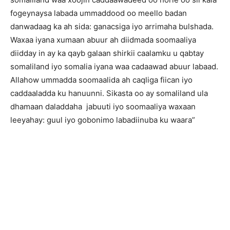
fogeynaysa labada ummaddood oo meello badan
danwadaag ka ah sida: ganacsiga iyo arrimaha bulshada.
Waxaa iyana xumaan abuur ah diidmada soomaaliya
diidday in ay ka qayb galaan shirkii caalamku u qabtay
somaliland iyo somalia iyana waa cadaawad abuur labaad.
Allahow ummadda soomaalida ah caqliga fiican iyo
caddaaladda ku hanuunni. Sikasta oo ay somaliland ula
dhamaan daladdaha jabuuti iyo soomaaliya waxaan
leeyahay: guul iyo gobonimo labadiinuba ku waara”