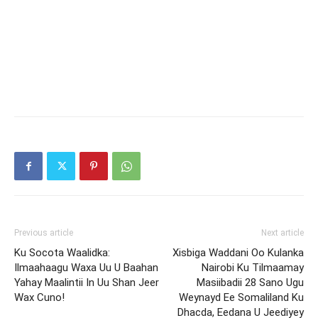
Previous article
Next article
Ku Socota Waalidka:
Xisbiga Waddani Oo Kulanka
Ilmaahaagu Waxa Uu U Baahan
Nairobi Ku Tilmaamay
Yahay Maalintii In Uu Shan Jeer
Masiibadii 28 Sano Ugu
Wax Cuno!
Weynayd Ee Somaliland Ku
Dhacda, Eedana U Jeediyey