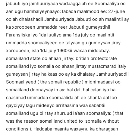
jabuuti iyo jamhuuriyada wadaagga ah ee Soomaaliya oo
aan ugu hambalyeynaayo: labada maalmood ee: 27-june
oo ah dhalashadii Jamhuuriyada Jabuuti oo ah maalintii ay
ka xoroobeen ummadda reer Jabuuti gumeystihii
Faransiiska iyo 1da luuliyo ama 1da july oo maalintii
ummadda soomaaliyeed ee talyaanigu gumeysan jiray
xoroobeen, isla 1da july 1960kii waxaa midoobay:
somaliland state oo ahaan jirtay: british protectorate
somaliland iyo somalia oo ahaan jirtay mustacmarad italy
gumeysan jirtay halkaas oo ay ka dhalatay Jamhuuriyaddii
Soomaaliyeed ( the somali republic ) midnimadaasi oo
somaliland doonaysay in ay: hal dal, hal calan iyo hal
caasimad ummadda soomaalida ah ee shanta dal loo
qaybiyay lagu mideeyo arritaasina waa sababtii
somaliland ugu biirtay shuruud la’aan soomaaliya: ( that
was the reason somaliland united to somalia without
conditions ). Haddaba maanta waxaynu ka dharagsan