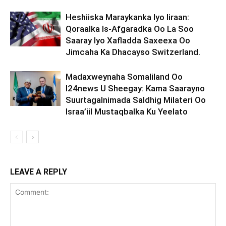
Heshiiska Maraykanka Iyo Iiraan:
Qoraalka Is-Afgaradka Oo La Soo
Saaray Iyo Xafladda Saxeexa Oo
Jimcaha Ka Dhacayso Switzerland.
Madaxweynaha Somaliland Oo
I24news U Sheegay: Kama Saarayno
Suurtagalnimada Saldhig Milateri Oo
Israa’iil Mustaqbalka Ku Yeelato
LEAVE A REPLY