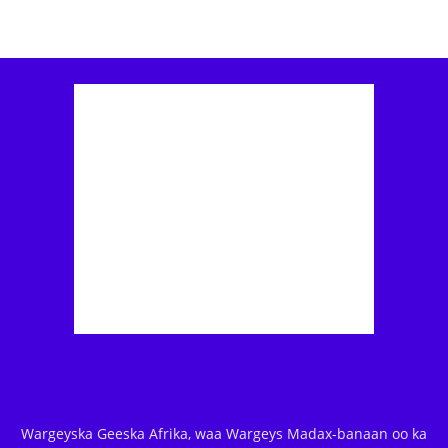
Wargeyska Geeska Afrika, waa Wargeys Madax-banaan oo ka