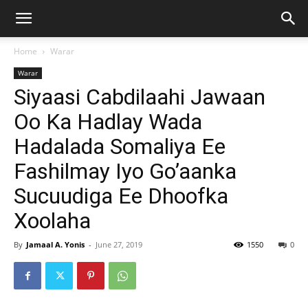
Home
Warar
Warar
Siyaasi Cabdilaahi Jawaan
Oo Ka Hadlay Wada
Hadalada Somaliya Ee
Fashilmay Iyo Go’aanka
Sucuudiga Ee Dhoofka
Xoolaha
By
Jamaal A. Yonis
-
June 27, 2019
1550
0