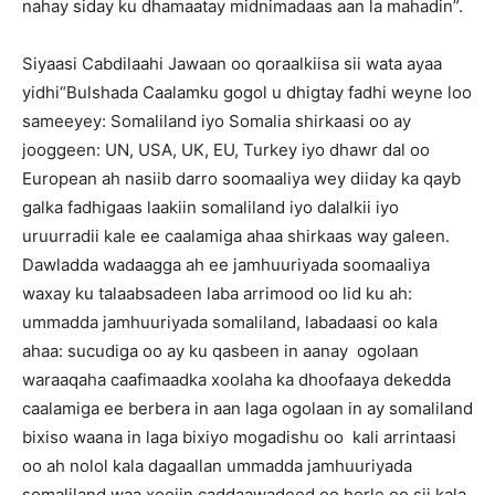
nahay siday ku dhamaatay midnimadaas aan la mahadin”.
Siyaasi Cabdilaahi Jawaan oo qoraalkiisa sii wata ayaa
yidhi“Bulshada Caalamku gogol u dhigtay fadhi weyne loo
sameeyey: Somaliland iyo Somalia shirkaasi oo ay
jooggeen: UN, USA, UK, EU, Turkey iyo dhawr dal oo
European ah nasiib darro soomaaliya wey diiday ka qayb
galka fadhigaas laakiin somaliland iyo dalalkii iyo
uruurradii kale ee caalamiga ahaa shirkaas way galeen.
Dawladda wadaagga ah ee jamhuuriyada soomaaliya
waxay ku talaabsadeen laba arrimood oo lid ku ah:
ummadda jamhuuriyada somaliland, labadaasi oo kala
ahaa: sucudiga oo ay ku qasbeen in aanay ogolaan
waraaqaha caafimaadka xoolaha ka dhoofaaya dekedda
caalamiga ee berbera in aan laga ogolaan in ay somaliland
bixiso waana in laga bixiyo mogadishu oo kali arrintaasi
oo ah nolol kala dagaallan ummadda jamhuuriyada
somaliland waa xoojin caddaawadeed oo horle oo sii kala