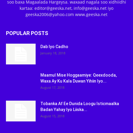
soo baxa Magaalada Hargeysa. waxaad nagala soo xidhiidhi
kartaa: editor@geeska.net, info@geeska.net iyo
geeska2006@yahoo.com www.geeska.net
POPULAR POSTS
Dab Iyo Cadho
January 18, 2018
Maamul Mise Hoggaamiye: Qeexdooda,
Waxa Ay Ku Kala Duwan Yihiin Iyo...
August 17, 2018
Tobanka Af Ee Dunida Loogu Isticmaalka
Badan Yahay Iyo Liiska...
August 15, 2018