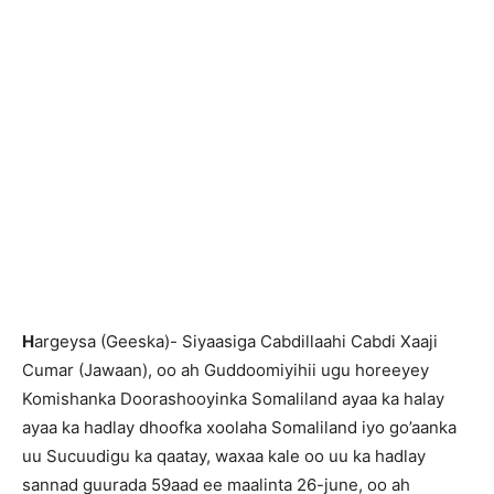
H
argeysa (Geeska)- Siyaasiga Cabdillaahi Cabdi Xaaji
Cumar (Jawaan), oo ah Guddoomiyihii ugu horeeyey
Komishanka Doorashooyinka Somaliland ayaa ka halay
ayaa ka hadlay dhoofka xoolaha Somaliland iyo go’aanka
uu Sucuudigu ka qaatay, waxaa kale oo uu ka hadlay
sannad guurada 59aad ee maalinta 26-june, oo ah