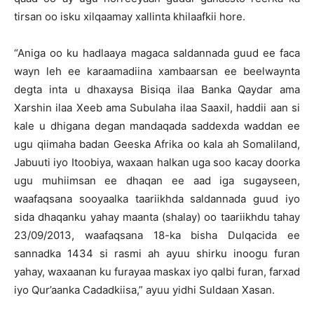
tirsan oo isku xilqaamay xallinta khilaafkii hore.
“Aniga oo ku hadlaaya magaca saldannada guud ee faca
wayn leh ee karaamadiina xambaarsan ee beelwaynta
degta inta u dhaxaysa Bisiqa ilaa Banka Qaydar ama
Xarshin ilaa Xeeb ama Subulaha ilaa Saaxil, haddii aan si
kale u dhigana degan mandaqada saddexda waddan ee
ugu qiimaha badan Geeska Afrika oo kala ah Somaliland,
Jabuuti iyo Itoobiya, waxaan halkan uga soo kacay doorka
ugu muhiimsan ee dhaqan ee aad iga sugayseen,
waafaqsana sooyaalka taariikhda saldannada guud iyo
sida dhaqanku yahay maanta (shalay) oo taariikhdu tahay
23/09/2013, waafaqsana 18-ka bisha Dulqacida ee
sannadka 1434 si rasmi ah ayuu shirku inoogu furan
yahay, waxaanan ku furayaa maskax iyo qalbi furan, farxad
iyo Qur’aanka Cadadkiisa,” ayuu yidhi Suldaan Xasan.