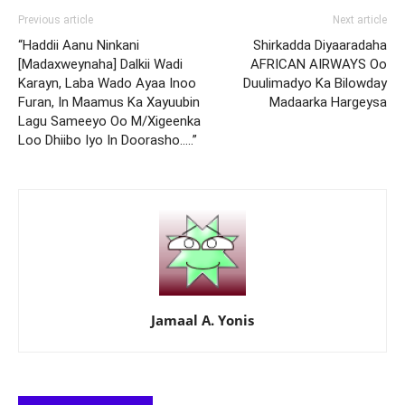
Previous article
Next article
“Haddii Aanu Ninkani
Shirkadda Diyaaradaha
[Madaxweynaha] Dalkii Wadi
AFRICAN AIRWAYS Oo
Karayn, Laba Wado Ayaa Inoo
Duulimadyo Ka Bilowday
Furan, In Maamus Ka Xayuubin
Madaarka Hargeysa
Lagu Sameeyo Oo M/Xigeenka
Loo Dhiibo Iyo In Doorasho…..”
Jamaal A. Yonis