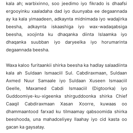
kala ah; warbixinno, soo jeedimo iyo fikrado is dhaafsi
ergooyinku xaaladaha dad iyo duunyaba ee degaannada
ay ka kala yimaadeen, adkaynta midnimada iyo wadajirka
beesha, adkaynta iskaashiga iyo wax-wadaqabsiga
beesha, xoojinta ku dhaqanka diinta Islaamka iyo
dhaqanka suubban iyo daryeelka iyo horumarinta
degaannada beesha.
Waxa kaloo furitaankii shirka beesha ka hadlay salaadiinta
kala ah Suldaan Ismaaciil Sul. Cabdiraxmaan, Suldaan
Axmed Nuur Samaale iyo Suldaan Xuseen Ismaaciil
Geelle, Maxamed Cabdi Ismaaciil (Digtoorka) iyo
Guddoomiye-ku-xigeenka shirguddoonka shirka Chief
Caaqil Cabdiraxmaan Xasan Xoorre, kuwaas oo
dhammaantood farxad ku tilmaamay qabsoomida shirka
beeshooda, una mahadceliyey Ilaahay iyo cid kasta oo
gacan ka gaysatay.