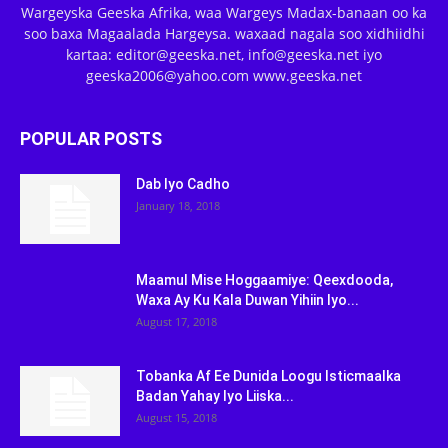
Wargeyska Geeska Afrika, waa Wargeys Madax-banaan oo ka
soo baxa Magaalada Hargeysa. waxaad nagala soo xidhiidhi
kartaa: editor@geeska.net, info@geeska.net iyo
geeska2006@yahoo.com www.geeska.net
POPULAR POSTS
Dab Iyo Cadho
January 18, 2018
Maamul Mise Hoggaamiye: Qeexdooda,
Waxa Ay Ku Kala Duwan Yihiin Iyo...
August 17, 2018
Tobanka Af Ee Dunida Loogu Isticmaalka
Badan Yahay Iyo Liiska...
August 15, 2018