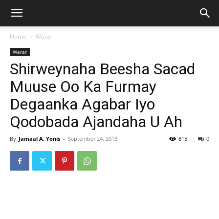
Home
Warar
Warar
Shirweynaha Beesha Sacad
Muuse Oo Ka Furmay
Degaanka Agabar Iyo
Qodobada Ajandaha U Ah
By
Jamaal A. Yonis
-
September 24, 2013
815
0