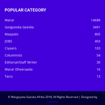
POPULAR CATEGORY
Warar
14688
Googooska Geeska
3491
Maqaalo
805
JOBS
403
Ciyaaro
103
Columnists
54
Editorial/Staff Writer
30
Warar Dheeraada
16
Tacsi
13
© Wargeyska Geeska Afrika 2018, All Rights Reserved | Designed by
SomSite