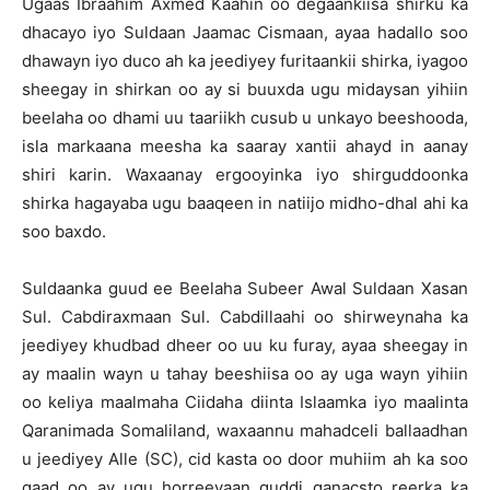
Ugaas Ibraahim Axmed Kaahin oo degaankiisa shirku ka
dhacayo iyo Suldaan Jaamac Cismaan, ayaa hadallo soo
dhawayn iyo duco ah ka jeediyey furitaankii shirka, iyagoo
sheegay in shirkan oo ay si buuxda ugu midaysan yihiin
beelaha oo dhami uu taariikh cusub u unkayo beeshooda,
isla markaana meesha ka saaray xantii ahayd in aanay
shiri karin. Waxaanay ergooyinka iyo shirguddoonka
shirka hagayaba ugu baaqeen in natiijo midho-dhal ahi ka
soo baxdo.
Suldaanka guud ee Beelaha Subeer Awal Suldaan Xasan
Sul. Cabdiraxmaan Sul. Cabdillaahi oo shirweynaha ka
jeediyey khudbad dheer oo uu ku furay, ayaa sheegay in
ay maalin wayn u tahay beeshiisa oo ay uga wayn yihiin
oo keliya maalmaha Ciidaha diinta Islaamka iyo maalinta
Qaranimada Somaliland, waxaannu mahadceli ballaadhan
u jeediyey Alle (SC), cid kasta oo door muhiim ah ka soo
qaad oo ay ugu horreeyaan guddi ganacsto reerka ka