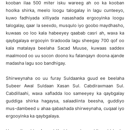
kooban ilaa 500 miter isku wareeg ah oo ka kooban
hoolka shirka, meelo loogu talogalay in lagu cunteeyo,
kuwo fadhiyada xilliyada nasashada ergooyinka loogu
talogalay, qaar la seexdo, musqulo iyo goobo maydhasho,
kuwaas oo loo kala habeeyey qaabab casri ah, waxa ka
qaybgalaya ergooyin tiradooda lagu sheegay 700 qof oo
kala matalaya beelaha Sacad Muuse, kuwaas saddex
maalmood oo uu socon doono ku falanqayn doona ajande
madasha lagu soo bandhigay.
Shirweynaha oo uu furay Suldaanka guud ee beelaha
Subeer Awal Suldaan Xasan Sul. Cabdiraxmaan Sul.
Cabdillaahi, waxa xafladda loo sameeyey ka qaybgalay
guddiga shirka hagaysa, salaadiinta beesha, guddiyo
mus-dambeed u ahaa qabashada shirweynaha, cuqaal iyo
ergooyinka ka qaybgalaya.