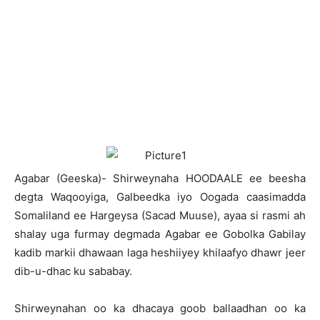
A
gabar (Geeska)- Shirweynaha HOODAALE ee beesha
degta Waqooyiga, Galbeedka iyo Oogada caasimadda
Somaliland ee Hargeysa (Sacad Muuse), ayaa si rasmi ah
shalay uga furmay degmada Agabar ee Gobolka Gabilay
kadib markii dhawaan laga heshiiyey khilaafyo dhawr jeer
dib-u-dhac ku sababay.
Shirweynahan oo ka dhacaya goob ballaadhan oo ka