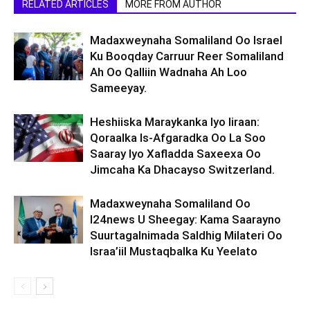
RELATED ARTICLES
MORE FROM AUTHOR
Madaxweynaha Somaliland Oo Israel
Ku Booqday Carruur Reer Somaliland
Ah Oo Qalliin Wadnaha Ah Loo
Sameeyay.
Heshiiska Maraykanka Iyo Iiraan:
Qoraalka Is-Afgaradka Oo La Soo
Saaray Iyo Xafladda Saxeexa Oo
Jimcaha Ka Dhacayso Switzerland.
Madaxweynaha Somaliland Oo
I24news U Sheegay: Kama Saarayno
Suurtagalnimada Saldhig Milateri Oo
Israa’iil Mustaqbalka Ku Yeelato