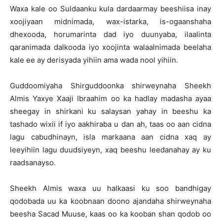
Waxa kale oo Suldaanku kula dardaarmay beeshiisa inay
xoojiyaan midnimada, wax-istarka, is-ogaanshaha
dhexooda, horumarinta dad iyo duunyaba, ilaalinta
qaranimada dalkooda iyo xoojinta walaalnimada beelaha
kale ee ay derisyada yihiin ama wada nool yihiin.
Guddoomiyaha Shirguddoonka shirweynaha Sheekh
Almis Yaxye Xaaji Ibraahim oo ka hadlay madasha ayaa
sheegay in shirkani ku salaysan yahay in beeshu ka
tashado wixii if iyo aakhiraba u dan ah, taas oo aan cidna
lagu cabudhinayn, isla markaana aan cidna xaq ay
leeyihiin lagu duudsiyeyn, xaq beeshu leedanahay ay ku
raadsanayso.
Sheekh Almis waxa uu halkaasi ku soo bandhigay
qodobada uu ka koobnaan doono ajandaha shirweynaha
beesha Sacad Muuse, kaas oo ka kooban shan qodob oo