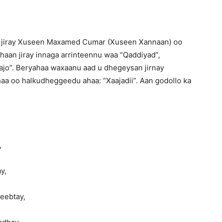
an jiray Xuseen Maxamed Cumar (Xuseen Xannaan) oo
ahaan jiray innaga arrinteennu waa “Qaddiyad”,
jo”. Beryahaa waxaanu aad u dhegeysan jirnay
aa oo halkudheggeedu ahaa: “Xaajadii”. Aan godollo ka
,
y,
reebtay,