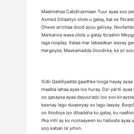
Maalmahaa Cabdiraxmaan Tuur ayaa soo jeedi
Axmed Siilaanyo olole u galay, bal se fikra
Dhexe arrintaa dood ayuu geliyay. Noofamba
Markanna waxa olole u galay Ibraahin Meyg
laga noqday. Xataa mar labaadkan waxay gas
Hargeysa, Maxkamadda Goodirka, ka sii socd
Sidii Qaddiyadda gaadhka looga hayay ayaa 
maalba lahaa ayaa loo huray. Da’-yartii aya
oo qaxaysa ayaa dayuurado loo soo kiraysta
keenay lagu duqeeyay oo lagu laayay. Boqol
oo Itoobiya iyo dibadaha ku galay, ku naafo
ifka intii ay ku noolaayeen ku habsata aya
soo kaban la’ yihiin.