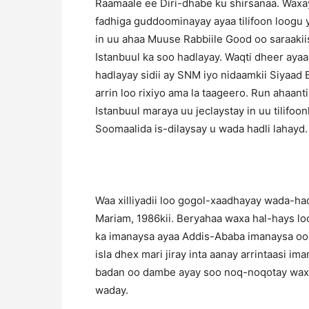
Raamaale ee Diri-dhabe ku shirsanaa. Waxay 
fadhiga guddoominayay ayaa tilifoon loogu
in uu ahaa Muuse Rabbiile Good oo saraakiis
Istanbuul ka soo hadlayay. Waqti dheer aya
hadlayay sidii ay SNM iyo nidaamkii Siyaad
arrin loo rixiyo ama la taageero. Run ahaan
Istanbuul maraya uu jeclaystay in uu tilifoo
Soomaalida is-dilaysay u wada hadli lahayd.
Waa xilliyadii loo gogol-xaadhayay wada-had
Mariam, 1986kii. Beryahaa waxa hal-hays lo
ka imanaysa ayaa Addis-Ababa imanaysa oo da
isla dhex mari jiray inta aanay arrintaasi i
badan oo dambe ayay soo noq-noqotay waxa
waday.