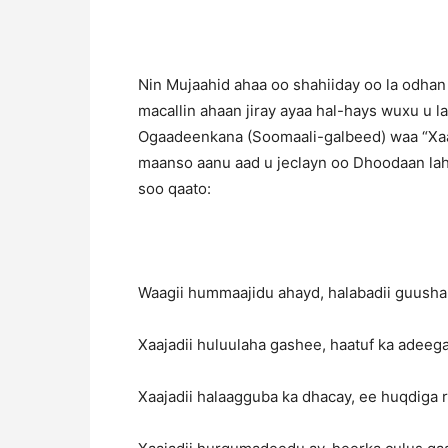
Nin Mujaahid ahaa oo shahiiday oo la odh
macallin ahaan jiray ayaa hal-hays wuxu u l
Ogaadeenkana (Soomaali-galbeed) waa “Xaa
maanso aanu aad u jeclayn oo Dhoodaan lah
soo qaato:
Waagii hummaajidu ahayd, halabadii guusha
Xaajadii huluulaha gashee, haatuf ka adeega
Xaajadii halaagguba ka dhacay, ee huqdiga 