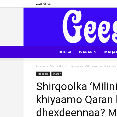
2026-08-08
BOGGA
WARAR
MAQA
Home
Maqaalo
Shirqoolka ‘Milinium’-ka: Ma khi
Maqaalo
Warar
Shirqoolka ‘Milin
khiyaamo Qaran 
dhexdeennaa? Mi