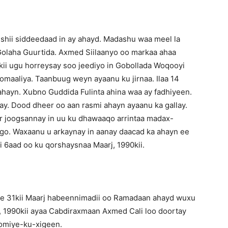
bishii siddeedaad in ay ahayd. Madashu waa meel la
olaha Guurtida. Axmed Siilaanyo oo markaa ahaa
i ugu horreysay soo jeediyo in Gobollada Woqooyi
aaliya. Taanbuug weyn ayaanu ku jirnaa. Ilaa 14
ayn. Xubno Guddida Fulinta ahina waa ay fadhiyeen.
gtay. Dood dheer oo aan rasmi ahayn ayaanu ka gallay.
 joogsannay in uu ku dhawaaqo arrintaa madax-
go. Waxaanu u arkaynay in aanay daacad ka ahayn ee
i 6aad oo ku qorshaysnaa Maarj, 1990kii.
dle 31kii Maarj habeennimadii oo Ramadaan ahayd wuxu
il, 1990kii ayaa Cabdiraxmaan Axmed Cali loo doortay
omiye-ku-xigeen.