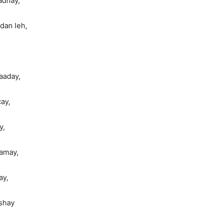
adhay,
dan leh,
aaday,
ay,
y,
aamay,
ay,
ashay