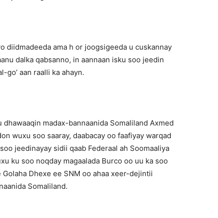
anyo diidmadeeda ama h or joogsigeeda u cuskannay
anu dalka qabsanno, in aannaan isku soo jeedin
l-go’ aan raalli ka ahayn.
 lagu dhawaaqin madax-bannaanida Somaliland Axmed
don wuxu soo saaray, daabacay oo faafiyay warqad
u soo jeedinayay sidii qaab Federaal ah Soomaaliya
wuxu ku soo noqday magaalada Burco oo uu ka soo
e Golaha Dhexe ee SNM oo ahaa xeer-dejintii
naanida Somaliland.