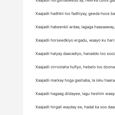
Xaajadii hurgumadeedu ay, heerka culus ga
Xaajadii hadhkii loo fadhiyay, geeda hoos ba
Xaajadii habeenkii ardaa, lagaga haasaaway,
Xaajadii horseedkiyo ergadu, waayo ku harr
Xaajadii halyay daacadiyo, hanaddo loo sooc
Xaajadii cirroolaha hufiyo, hebelo loo doona
Xaajadii markay hoga gashaba, la isku haar
Xaajadii hagaag diidayee, lagu heshiin waay
Xaajadii hirgali wayday ee, hadal ka soo da