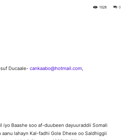
1028
0
Newspaper
usuf Ducaale-
cankaabo@hotmail.com
,
il iyo Baashe soo af-duubeen dayuuraddii Somali
in aanu lahayn Kal-fadhi Gole Dhexe oo Saldhiggii