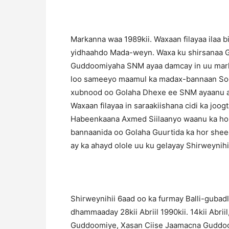
Markanna waa 1989kii. Waxaan filayaa ilaa 
yidhaahdo Mada-weyn. Waxa ku shirsanaa G
Guddoomiyaha SNM ayaa damcay in uu marki
loo sameeyo maamul ka madax-bannaan Soom
xubnood oo Golaha Dhexe ee SNM ayaanu ah
Waxaan filayaa in saraakiishana cidi ka joo
Habeenkaana Axmed Siilaanyo waanu ka hor
bannaanida oo Golaha Guurtida ka hor shee
ay ka ahayd olole uu ku gelayay Shirweynihi
Shirweynihii 6aad oo ka furmay Balli-guba
dhammaaday 28kii Abriil 1990kii. 14kii Abri
Guddoomiye, Xasan Ciise Jaamacna Guddo