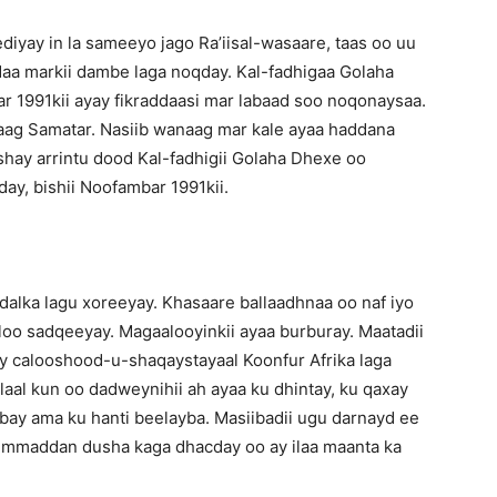
yay in la sameeyo jago Ra’iisal-wasaare, taas oo uu
ddaa markii dambe laga noqday. Kal-fadhigaa Golaha
r 1991kii ayay fikraddaasi mar labaad soo noqonaysaa.
aag Samatar. Nasiib wanaag mar kale ayaa haddana
hay arrintu dood Kal-fadhigii Golaha Dhexe oo
ay, bishii Noofambar 1991kii.
dalka lagu xoreeyay. Khasaare ballaadhnaa oo naf iyo
a loo sadqeeyay. Magaalooyinkii ayaa burburay. Maatadii
y calooshood-u-shaqaystayaal Koonfur Afrika laga
laal kun oo dadweynihii ah ayaa ku dhintay, ku qaxay
obay ama ku hanti beelayba. Masiibadii ugu darnayd ee
a ummaddan dusha kaga dhacday oo ay ilaa maanta ka