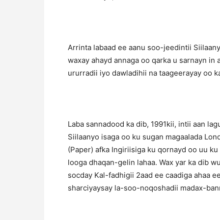
Arrinta labaad ee aanu soo-jeedintii Siila
waxay ahayd annaga oo qarka u sarnayn in a
ururradii iyo dawladihii na taageerayay oo ka
Laba sannadood ka dib, 1991kii, intii aan
Siilaanyo isaga oo ku sugan magaalada Lon
(Paper) afka Ingiriisiga ku qornayd oo uu k
looga dhaqan-gelin lahaa. Wax yar ka dib 
socday Kal-fadhigii 2aad ee caadiga ahaa e
sharciyaysay la-soo-noqoshadii madax-ban