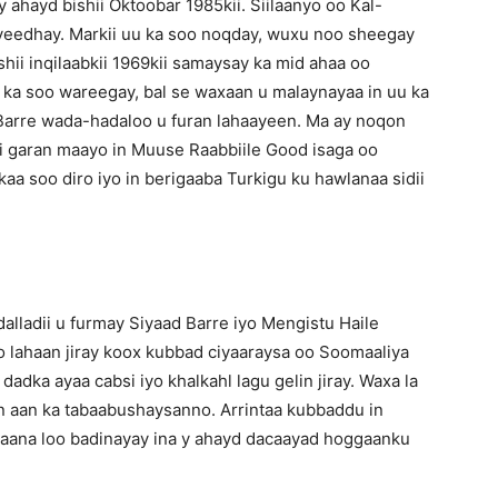
ahayd bishii Oktoobar 1985kii. Siilaanyo oo Kal-
 yeedhay. Markii uu ka soo noqday, wuxu noo sheegay
hii inqilaabkii 1969kii samaysay ka mid ahaa oo
a ka soo wareegay, bal se waxaan u malaynayaa in uu ka
 Barre wada-hadaloo u furan lahaayeen. Ma ay noqon
tii garan maayo in Muuse Raabbiile Good isaga oo
nkaa soo diro iyo in berigaaba Turkigu ku hawlanaa sidii
alladii u furmay Siyaad Barre iyo Mengistu Haile
o lahaan jiray koox kubbad ciyaaraysa oo Soomaaliya
dka ayaa cabsi iyo khalkahl lagu gelin jiray. Waxa la
man aan ka tabaabushaysanno. Arrintaa kubbaddu in
ana loo badinayay ina y ahayd dacaayad hoggaanku