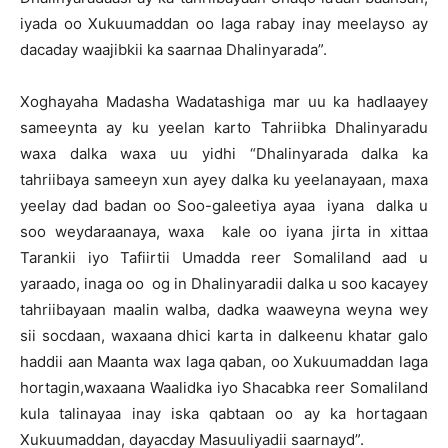
iyada oo Xukuumaddan oo laga rabay inay meelayso ay
dacaday waajibkii ka saarnaa Dhalinyarada”.
Xoghayaha Madasha Wadatashiga mar uu ka hadlaayey
sameeynta ay ku yeelan karto Tahriibka Dhalinyaradu
waxa dalka waxa uu yidhi “Dhalinyarada dalka ka
tahriibaya sameeyn xun ayey dalka ku yeelanayaan, maxa
yeelay dad badan oo Soo-galeetiya ayaa iyana dalka u
soo weydaraanaya, waxa kale oo iyana jirta in xittaa
Tarankii iyo Tafiirtii Umadda reer Somaliland aad u
yaraado, inaga oo og in Dhalinyaradii dalka u soo kacayey
tahriibayaan maalin walba, dadka waaweyna weyna wey
sii socdaan, waxaana dhici karta in dalkeenu khatar galo
haddii aan Maanta wax laga qaban, oo Xukuumaddan laga
hortagin,waxaana Waalidka iyo Shacabka reer Somaliland
kula talinayaa inay iska qabtaan oo ay ka hortagaan
Xukuumaddan, dayacday Masuuliyadii saarnayd”.