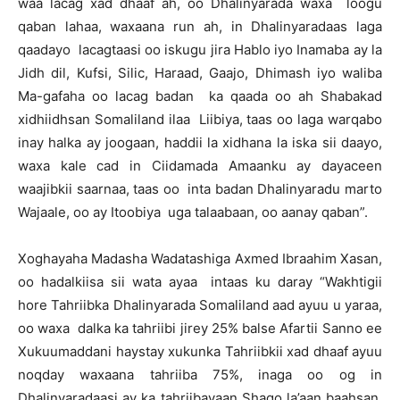
waa lacag xad dhaaf ah, oo Dhalinyarada waxa loogu
qaban lahaa, waxaana run ah, in Dhalinyaradaas laga
qaadayo lacagtaasi oo iskugu jira Hablo iyo Inamaba ay la
Jidh dil, Kufsi, Silic, Haraad, Gaajo, Dhimash iyo waliba
Ma-gafaha oo lacag badan ka qaada oo ah Shabakad
xidhiidhsan Somaliland ilaa Liibiya, taas oo laga warqabo
inay halka ay joogaan, haddii la xidhana la iska sii daayo,
waxa kale cad in Ciidamada Amaanku ay dayaceen
waajibkii saarnaa, taas oo inta badan Dhalinyaradu marto
Wajaale, oo ay Itoobiya uga talaabaan, oo aanay qaban”.
Xoghayaha Madasha Wadatashiga Axmed Ibraahim Xasan,
oo hadalkiisa sii wata ayaa intaas ku daray “Wakhtigii
hore Tahriibka Dhalinyarada Somaliland aad ayuu u yaraa,
oo waxa dalka ka tahriibi jirey 25% balse Afartii Sanno ee
Xukuumaddani haystay xukunka Tahriibkii xad dhaaf ayuu
noqday waxaana tahriiba 75%, inaga oo og in
Dhalinyaradaasi ay ka tahriibayaan Shaqo la’aan baahsan,