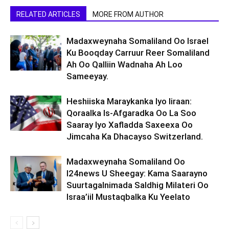
RELATED ARTICLES
MORE FROM AUTHOR
Madaxweynaha Somaliland Oo Israel
Ku Booqday Carruur Reer Somaliland
Ah Oo Qalliin Wadnaha Ah Loo
Sameeyay.
Heshiiska Maraykanka Iyo Iiraan:
Qoraalka Is-Afgaradka Oo La Soo
Saaray Iyo Xafladda Saxeexa Oo
Jimcaha Ka Dhacayso Switzerland.
Madaxweynaha Somaliland Oo
I24news U Sheegay: Kama Saarayno
Suurtagalnimada Saldhig Milateri Oo
Israa’iil Mustaqbalka Ku Yeelato