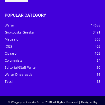
POPULAR CATEGORY
Warar
14688
Googooska Geeska
3491
Maqaalo
805
JOBS
403
Ciyaaro
103
Columnists
54
Editorial/Staff Writer
30
Warar Dheeraada
16
Tacsi
13
© Wargeyska Geeska Afrika 2018, All Rights Reserved | Designed by