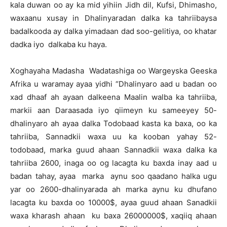
kala duwan oo ay ka mid yihiin Jidh dil, Kufsi, Dhimasho,
waxaanu xusay in Dhalinyaradan dalka ka tahriibaysa
badalkooda ay dalka yimadaan dad soo-gelitiya, oo khatar
dadka iyo dalkaba ku haya.
Xoghayaha Madasha Wadatashiga oo Wargeyska Geeska
Afrika u waramay ayaa yidhi “Dhalinyaro aad u badan oo
xad dhaaf ah ayaan dalkeena Maalin walba ka tahriiba,
markii aan Daraasada iyo qiimeyn ku sameeyey 50-
dhalinyaro ah ayaa dalka Todobaad kasta ka baxa, oo ka
tahriiba, Sannadkii waxa uu ka kooban yahay 52-
todobaad, marka guud ahaan Sannadkii waxa dalka ka
tahriiba 2600, inaga oo og lacagta ku baxda inay aad u
badan tahay, ayaa marka aynu soo qaadano halka ugu
yar oo 2600-dhalinyarada ah marka aynu ku dhufano
lacagta ku baxda oo 10000$, ayaa guud ahaan Sanadkii
waxa kharash ahaan ku baxa 26000000$, xaqiiq ahaan