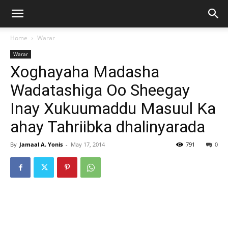
Home
Warar
Warar
Xoghayaha Madasha
Wadatashiga Oo Sheegay
Inay Xukuumaddu Masuul Ka
ahay Tahriibka dhalinyarada
By
Jamaal A. Yonis
-
May 17, 2014
791
0