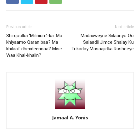
Previous article
Next article
Shirqoolka ‘Milinium’-ka: Ma
Madaxweyne Siilaanyo Oo
khiyaamo Qaran baa? Ma
Salaadii Jimce Shalay Ku
khilaaf dhexdeennaa? Mise
Tukaday Masaajidka Rusheeye
Waa Khal-khalin?
Jamaal A. Yonis