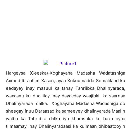
H
argeysa (Geeska)-Xoghayaha Madasha Wadatashiga
Axmed Ibraahim Xasan, ayaa Xukuumadda Somaliland ku
eedayey inay masuul ka tahay Tahriibka Dhalinyarada,
waxaanu ku dhaliilay inay dayacday waajibkii ka saarnaa
Dhalinyarada dalka. Xoghayaha Madasha Wadashiga oo
sheegay inuu Daraasad ka sameeyey dhalinyarada Maalin
walba ka Tahriibta dalka iyo kharashka ku baxa ayaa
tilmaamay inay Dhalinyaradaasi ka kulmaan dhibaatooyin