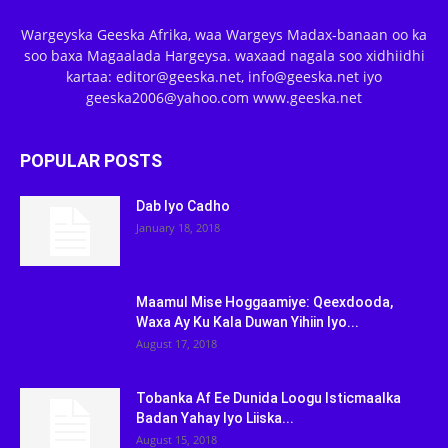
Wargeyska Geeska Afrika, waa Wargeys Madax-banaan oo ka
soo baxa Magaalada Hargeysa. waxaad nagala soo xidhiidhi
kartaa: editor@geeska.net, info@geeska.net iyo
geeska2006@yahoo.com www.geeska.net
POPULAR POSTS
Dab Iyo Cadho
January 18, 2018
Maamul Mise Hoggaamiye: Qeexdooda,
Waxa Ay Ku Kala Duwan Yihiin Iyo...
August 17, 2018
Tobanka Af Ee Dunida Loogu Isticmaalka
Badan Yahay Iyo Liiska...
August 15, 2018