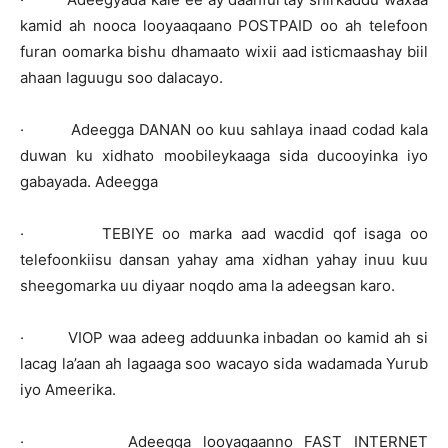
kamid ah nooca looyaaqaano POSTPAID oo ah telefoon
furan oomarka bishu dhamaato wixii aad isticmaashay biil
ahaan laguugu soo dalacayo.
· Adeegga DANAN oo kuu sahlaya inaad codad kala
duwan ku xidhato moobileykaaga sida ducooyinka iyo
gabayada. Adeegga
· TEBIYE oo marka aad wacdid qof isaga oo
telefoonkiisu dansan yahay ama xidhan yahay inuu kuu
sheegomarka uu diyaar noqdo ama la adeegsan karo.
· VIOP waa adeeg adduunka inbadan oo kamid ah si
lacag la’aan ah lagaaga soo wacayo sida wadamada Yurub
iyo Ameerika.
· Adeegga looyaqaanno FAST INTERNET