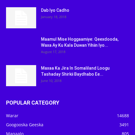
Dab Iyo Cadho
January 18, 2018
Maamul Mise Hoggaamiye: Qeexdooda,
Waxa Ay Ku Kala Duwan Yihiin Iyo...
August 17, 2018
Maxaa Ka Jira In Somaliland Loogu
Tashaday Shirkii Baydhabo Ee...
June 10, 2018
POPULAR CATEGORY
Warar
14688
Googooska Geeska
3491
Maqaalo
805