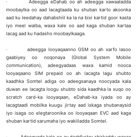
· Adeegga eDahab oo ah adeegga xawaaladda
moobaylka oo aad lacagtaada ku shuban karto akoonka
aad ku leedahay dahabshiil ka la na bixi kartid goor kasta
iyo meel walba, waxa kale oo aad kaga shuban kartaa
lacag aad ku hadasho moobaylkaaga.
· adeegga looyaqaanno GSM oo ah xarfo lasoo
gaabiyey oo noqonaya (Global System Mobile
communication), adeegyadaas waxa kamid nooca
looyaqaano SIM prepaid oo ah lacagta lagu shubto
kaadhka Somtel adiga oo adeegsanaya noocyada kala
duwan ee lacagta loogu shubto sida kaadhka la xuqo oo
scratch card-ka looyaqaan, eDahab-ka iyada oo ay
lacagtaadi mobilka kuugu jirtay aad iskaga shubanaysid
iyo isaga oo elegtaroonika oo looyaqaan EVC aad kaga
shuban kartid xarumaha iyo wakiiladda Somtel.
· Adeegyada kale ee ay daahfurtay shirkaddu waxaa