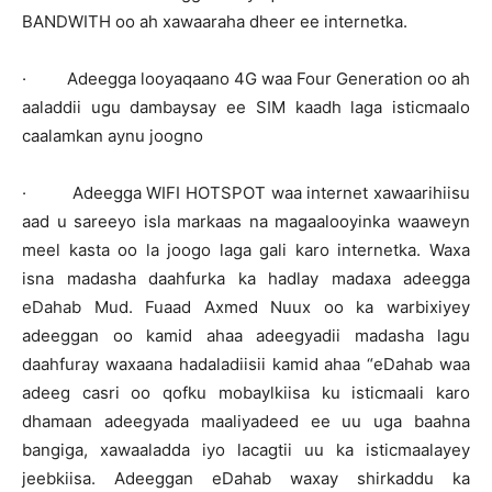
BANDWITH oo ah xawaaraha dheer ee internetka.
· Adeegga looyaqaano 4G waa Four Generation oo ah
aaladdii ugu dambaysay ee SIM kaadh laga isticmaalo
caalamkan aynu joogno
· Adeegga WIFI HOTSPOT waa internet xawaarihiisu
aad u sareeyo isla markaas na magaalooyinka waaweyn
meel kasta oo la joogo laga gali karo internetka. Waxa
isna madasha daahfurka ka hadlay madaxa adeegga
eDahab Mud. Fuaad Axmed Nuux oo ka warbixiyey
adeeggan oo kamid ahaa adeegyadii madasha lagu
daahfuray waxaana hadaladiisii kamid ahaa “eDahab waa
adeeg casri oo qofku mobaylkiisa ku isticmaali karo
dhamaan adeegyada maaliyadeed ee uu uga baahna
bangiga, xawaaladda iyo lacagtii uu ka isticmaalayey
jeebkiisa. Adeeggan eDahab waxay shirkaddu ka