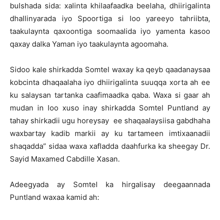
bulshada sida: xalinta khilaafaadka beelaha, dhiirigalinta
dhallinyarada iyo Spoortiga si loo yareeyo tahriibta,
taakulaynta qaxoontiga soomaalida iyo yamenta kasoo
qaxay dalka Yaman iyo taakulaynta agoomaha.
Sidoo kale shirkadda Somtel waxay ka qeyb qaadanaysaa
kobcinta dhaqaalaha iyo dhiirigalinta suuqqa xorta ah ee
ku salaysan tartanka caafimaadka qaba. Waxa si gaar ah
mudan in loo xuso inay shirkadda Somtel Puntland ay
tahay shirkadii ugu horeysay ee shaqaalaysiisa gabdhaha
waxbartay kadib markii ay ku tartameen imtixaanadii
shaqadda” sidaa waxa xafladda daahfurka ka sheegay Dr.
Sayid Maxamed Cabdille Xasan.
Adeegyada ay Somtel ka hirgalisay deegaannada
Puntland waxaa kamid ah: