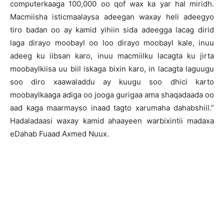
computerkaaga 100,000 oo qof wax ka yar hal miridh.
Macmiisha isticmaalaysa adeegan waxay heli adeegyo
tiro badan oo ay kamid yihiin sida adeegga lacag dirid
laga dirayo moobayl oo loo dirayo moobayl kale, inuu
adeeg ku iibsan karo, inuu macmiilku lacagta ku jirta
moobaylkiisa uu biil iskaga bixin karo, in lacagta laguugu
soo diro xaawaladdu ay kuugu soo dhici karto
moobaylkaaga adiga oo jooga gurigaa ama shaqadaada oo
aad kaga maarmayso inaad tagto xarumaha dahabshiil.”
Hadaladaasi waxay kamid ahaayeen warbixintii madaxa
eDahab Fuaad Axmed Nuux.