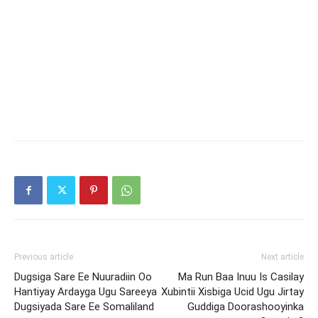
Previous article
Next article
Dugsiga Sare Ee Nuuradiin Oo
Ma Run Baa Inuu Is Casilay
Hantiyay Ardayga Ugu Sareeya
Xubintii Xisbiga Ucid Ugu Jirtay
Dugsiyada Sare Ee Somaliland
Guddiga Doorashooyinka