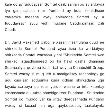
kale oo ay fududaysan Somtel qaab sahlan oo ay ardayda
iyo ganacsatada reer Puntland ay kula xidhiidhaan
caalamka meesha ayey shirkadda Somtel ay u
fududaysay” ayuu yidhi mudane Cabdiraxmaan Cali
Cabdi.
Dr. Sayid Maxamed Cabdille Xasan maamulaha guud ee
shirkadda Somtel Puntland ayaa isna ka warbixiyey
shirkadda Somtel waxaanu yidhi “Shirkadda Somtel waa
shirkad isgaadhsiineed oo ka hawl gasha dhamaan
Soomaaliya, qeyb na ka ah bahweynta Dahabshiil Group.
Somtel waxay si mug leh u maalgelisay technology-ga
ugu casrisan adduunka kuna xidhan shirkadaha ugu
tayada sareeya ee reer yurub, waana arrinta keentay
kasbashada quluubta shacbiga reer Puntland. Shirkadda
Somtel oo muddo yar ka jirtay deegaannada Puntland
waxay si laxaad leh uga qeybqaadatay taakulaynta