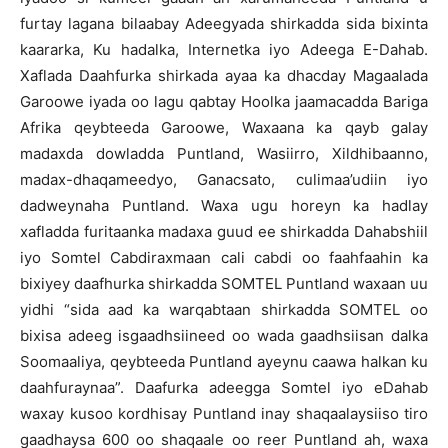
furtay lagana bilaabay Adeegyada shirkadda sida bixinta
kaararka, Ku hadalka, Internetka iyo Adeega E-Dahab.
Xaflada Daahfurka shirkada ayaa ka dhacday Magaalada
Garoowe iyada oo lagu qabtay Hoolka jaamacadda Bariga
Afrika qeybteeda Garoowe, Waxaana ka qayb galay
madaxda dowladda Puntland, Wasiirro, Xildhibaanno,
madax-dhaqameedyo, Ganacsato, culimaa’udiin iyo
dadweynaha Puntland. Waxa ugu horeyn ka hadlay
xafladda furitaanka madaxa guud ee shirkadda Dahabshiil
iyo Somtel Cabdiraxmaan cali cabdi oo faahfaahin ka
bixiyey daafhurka shirkadda SOMTEL Puntland waxaan uu
yidhi “sida aad ka warqabtaan shirkadda SOMTEL oo
bixisa adeeg isgaadhsiineed oo wada gaadhsiisan dalka
Soomaaliya, qeybteeda Puntland ayeynu caawa halkan ku
daahfuraynaa”. Daafurka adeegga Somtel iyo eDahab
waxay kusoo kordhisay Puntland inay shaqaalaysiiso tiro
gaadhaysa 600 oo shaqaale oo reer Puntland ah, waxa