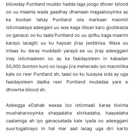
bilowday Puntland muddo hadda laga joogo dhowr bilood
oo uu maanta wada gaadhay dhamaan magaalooyinka ay
ka kooban tahay Puntland isla markaan macmiil
isticmaalaya adeegani uu wax kaga iibsan karo goobkasta
oo ganacsi oo ku taala Puntland oo uu qofku kaga maarmi
karayo lacagtii uu ku haysan jiray jeebkiisa. Waxa uu
intaas ku daray muddadii yarayd ee uu jiray adeeggani
inay isticmaaleen oo ay ka faaidaysteen in kabadan
50,000 (konton kun) oo isugu jira meherado iyo macmiilka
kale oo reer Puntland ah, taasi oo ku tusaysa sida ay uga
faaidaysteen dadka reer Puntland mudadaa yare e
dhowrka bilood ah.
Adeegga eDahab waxaa loo isticmaali karaa bixinta
mushaharooyinka shaqaalaha shirkadaha, haayadaha
caalamiga ah iyo ganacsatada kale iyada oo adeeggani
suurtogalinayo in hal mar aad lacag uga diri karto