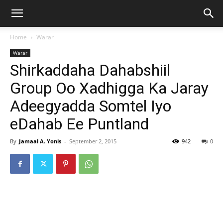
Home
Warar
Warar
Shirkaddaha Dahabshiil
Group Oo Xadhigga Ka Jaray
Adeegyadda Somtel Iyo
eDahab Ee Puntland
By
Jamaal A. Yonis
-
September 2, 2015
942
0