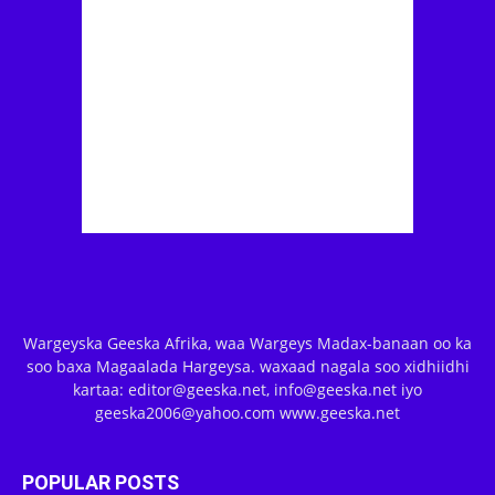
Wargeyska Geeska Afrika, waa Wargeys Madax-banaan oo ka
soo baxa Magaalada Hargeysa. waxaad nagala soo xidhiidhi
kartaa: editor@geeska.net, info@geeska.net iyo
geeska2006@yahoo.com www.geeska.net
POPULAR POSTS