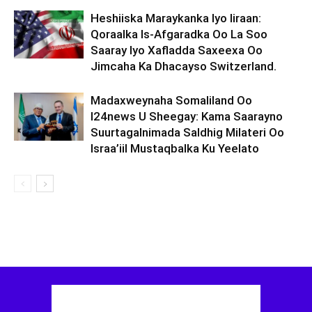
Heshiiska Maraykanka Iyo Iiraan:
Qoraalka Is-Afgaradka Oo La Soo
Saaray Iyo Xafladda Saxeexa Oo
Jimcaha Ka Dhacayso Switzerland.
Madaxweynaha Somaliland Oo
I24news U Sheegay: Kama Saarayno
Suurtagalnimada Saldhig Milateri Oo
Israa’iil Mustaqbalka Ku Yeelato