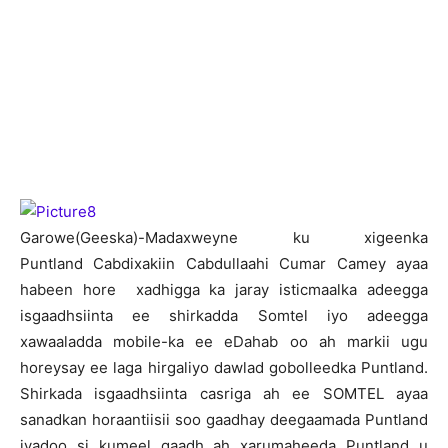
G
arowe(Geeska)-Madaxweyne ku xigeenka
Puntland Cabdixakiin Cabdullaahi Cumar Camey ayaa
habeen hore xadhigga ka jaray isticmaalka adeegga
isgaadhsiinta ee shirkadda Somtel iyo adeegga
xawaaladda mobile-ka ee eDahab oo ah markii ugu
horeysay ee laga hirgaliyo dawlad gobolleedka Puntland.
Shirkada isgaadhsiinta casriga ah ee SOMTEL ayaa
sanadkan horaantiisii soo gaadhay deegaamada Puntland
iyadoo si kumeel gaadh ah xarumaheeda Puntland u