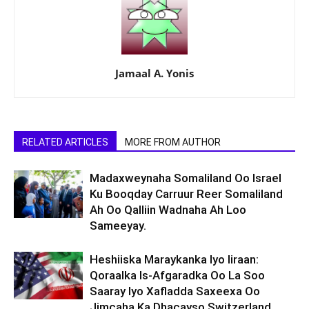
Jamaal A. Yonis
RELATED ARTICLES
MORE FROM AUTHOR
Madaxweynaha Somaliland Oo Israel
Ku Booqday Carruur Reer Somaliland
Ah Oo Qalliin Wadnaha Ah Loo
Sameeyay.
Heshiiska Maraykanka Iyo Iiraan:
Qoraalka Is-Afgaradka Oo La Soo
Saaray Iyo Xafladda Saxeexa Oo
Jimcaha Ka Dhacayso Switzerland.