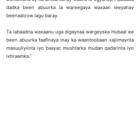
dadka been abuurka la wareegaya waxaan leeyahay
beenaaloow lagu baray.
Ta labaadna waxaanu uga digaynaa wargeyska Hubaal ee
been abuurka faafinaya inay ka waantoobaan xajiimaynta
masuuliyiinta iyo baayac mushtarka mudan qadarinta iyo
ixtiraamka.”