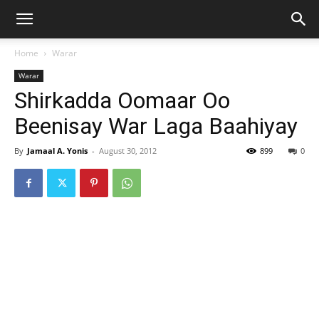
Home
Warar
Warar
Shirkadda Oomaar Oo
Beenisay War Laga Baahiyay
By
Jamaal A. Yonis
-
August 30, 2012
899
0