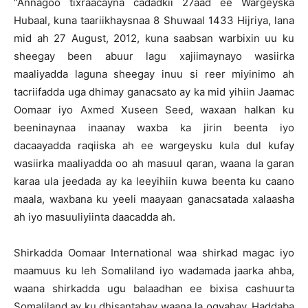
“Annagoo tixraacayna cadadkii 27aad ee Wargeyska
Hubaal, kuna taariikhaysnaa 8 Shuwaal 1433 Hijriya, lana
mid ah 27 August, 2012, kuna saabsan warbixin uu ku
sheegay been abuur lagu xajiimaynayo wasiirka
maaliyadda laguna sheegay inuu si reer miyinimo ah
tacriifadda uga dhimay ganacsato ay ka mid yihiin Jaamac
Oomaar iyo Axmed Xuseen Seed, waxaan halkan ku
beeninaynaa inaanay waxba ka jirin beenta iyo
dacaayadda raqiiska ah ee wargeysku kula dul kufay
wasiirka maaliyadda oo ah masuul qaran, waana la garan
karaa ula jeedada ay ka leeyihiin kuwa beenta ku caano
maala, waxbana ku yeeli maayaan ganacsatada xalaasha
ah iyo masuuliyiinta daacadda ah.
Shirkadda Oomaar International waa shirkad magac iyo
maamuus ku leh Somaliland iyo wadamada jaarka ahba,
waana shirkadda ugu balaadhan ee bixisa cashuurta
Somaliland ay ku dhisantahay waana la ogyahay. Haddaba