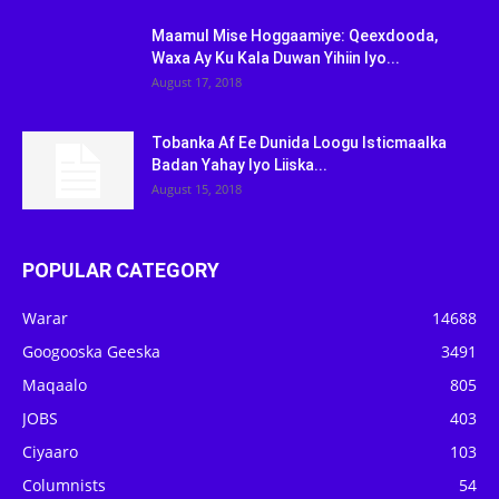
Maamul Mise Hoggaamiye: Qeexdooda,
Waxa Ay Ku Kala Duwan Yihiin Iyo...
August 17, 2018
Tobanka Af Ee Dunida Loogu Isticmaalka
Badan Yahay Iyo Liiska...
August 15, 2018
POPULAR CATEGORY
Warar
14688
Googooska Geeska
3491
Maqaalo
805
JOBS
403
Ciyaaro
103
Columnists
54