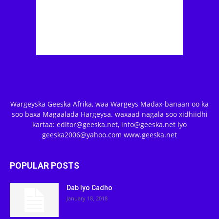
Wargeyska Geeska Afrika, waa Wargeys Madax-banaan oo ka
soo baxa Magaalada Hargeysa. waxaad nagala soo xidhiidhi
kartaa: editor@geeska.net, info@geeska.net iyo
geeska2006@yahoo.com www.geeska.net
POPULAR POSTS
Dab Iyo Cadho
January 18, 2018