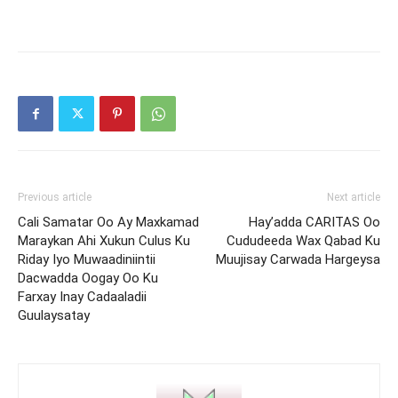
Previous article
Next article
Cali Samatar Oo Ay Maxkamad
Hay’adda CARITAS Oo
Maraykan Ahi Xukun Culus Ku
Cududeeda Wax Qabad Ku
Riday Iyo Muwaadiniintii
Muujisay Carwada Hargeysa
Dacwadda Oogay Oo Ku
Farxay Inay Cadaaladii
Guulaysatay