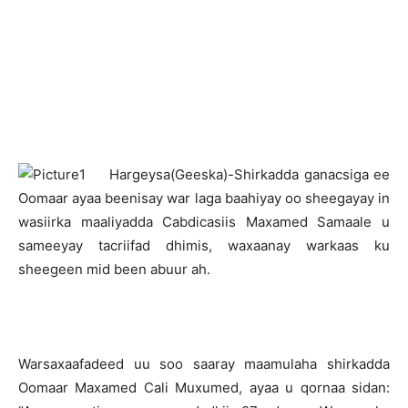
H
argeysa(Geeska)-Shirkadda ganacsiga ee
Oomaar ayaa beenisay war laga baahiyay oo sheegayay in
wasiirka maaliyadda Cabdicasiis Maxamed Samaale u
sameeyay tacriifad dhimis, waxaanay warkaas ku
sheegeen mid been abuur ah.
Warsaxaafadeed uu soo saaray maamulaha shirkadda
Oomaar Maxamed Cali Muxumed, ayaa u qornaa sidan: