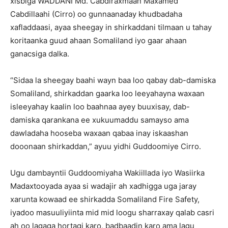
xisbiga WADDANI Md. Cabdiraxmaan Maxamed
Cabdillaahi (Cirro) oo gunnaanaday khudbadaha
xafladdaasi, ayaa sheegay in shirkaddani tilmaan u tahay
koritaanka guud ahaan Somaliland iyo gaar ahaan
ganacsiga dalka.
“Sidaa la sheegay baahi wayn baa loo qabay dab-damiska
Somaliland, shirkaddan gaarka loo leeyahayna waxaan
isleeyahay kaalin loo baahnaa ayey buuxisay, dab-
damiska qarankana ee xukuumaddu samayso ama
dawladaha hooseba waxaan qabaa inay iskaashan
dooonaan shirkaddan,” ayuu yidhi Guddoomiye Cirro.
Ugu dambayntii Guddoomiyaha Wakiillada iyo Wasiirka
Madaxtooyada ayaa si wadajir ah xadhigga uga jaray
xarunta kowaad ee shirkadda Somaliland Fire Safety,
iyadoo masuuliyiinta mid mid loogu sharraxay qalab casri
ah oo lagaga hortagi karo, badbaadin karo ama lagu