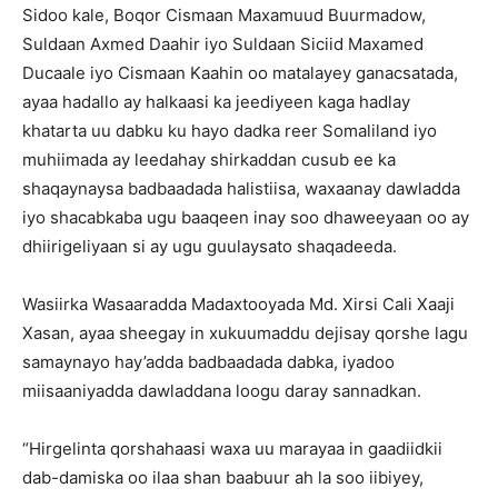
Sidoo kale, Boqor Cismaan Maxamuud Buurmadow,
Suldaan Axmed Daahir iyo Suldaan Siciid Maxamed
Ducaale iyo Cismaan Kaahin oo matalayey ganacsatada,
ayaa hadallo ay halkaasi ka jeediyeen kaga hadlay
khatarta uu dabku ku hayo dadka reer Somaliland iyo
muhiimada ay leedahay shirkaddan cusub ee ka
shaqaynaysa badbaadada halistiisa, waxaanay dawladda
iyo shacabkaba ugu baaqeen inay soo dhaweeyaan oo ay
dhiirigeliyaan si ay ugu guulaysato shaqadeeda.
Wasiirka Wasaaradda Madaxtooyada Md. Xirsi Cali Xaaji
Xasan, ayaa sheegay in xukuumaddu dejisay qorshe lagu
samaynayo hay’adda badbaadada dabka, iyadoo
miisaaniyadda dawladdana loogu daray sannadkan.
“Hirgelinta qorshahaasi waxa uu marayaa in gaadiidkii
dab-damiska oo ilaa shan baabuur ah la soo iibiyey,