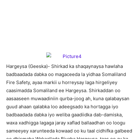
H
argeysa (Geeska)- Shirkad ka shaqaynaysa hawlaha
badbaadada dabka oo magaceeda la yidhaa Somaliland
Fire Safety, ayaa markii u horreysay laga hirgeliyey
caasimadda Somaliland ee Hargeysa. Shirkaddan oo
aasaaseen muwaadiniin qurba-joog ah, kuna qalabaysan
guud ahaan qalabka loo adeegsado ka hortagga iyo
badbaadada dabka iyo weliba gaadiidka dab-damiska,
waxa xadhigga lagaga jaray xaflad ballaadhan oo loogu
sameeyey xarunteeda kowaad oo ku taal cidhifka galbeed
ee dhismaha Wakaallada Biyaha Hargeysa, taas oo ay ka