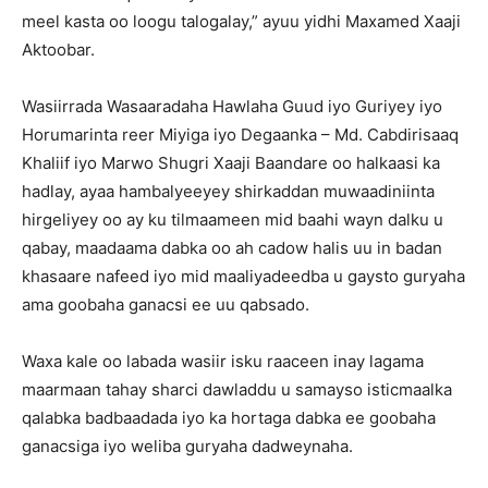
meel kasta oo loogu talogalay,” ayuu yidhi Maxamed Xaaji
Aktoobar.
Wasiirrada Wasaaradaha Hawlaha Guud iyo Guriyey iyo
Horumarinta reer Miyiga iyo Degaanka – Md. Cabdirisaaq
Khaliif iyo Marwo Shugri Xaaji Baandare oo halkaasi ka
hadlay, ayaa hambalyeeyey shirkaddan muwaadiniinta
hirgeliyey oo ay ku tilmaameen mid baahi wayn dalku u
qabay, maadaama dabka oo ah cadow halis uu in badan
khasaare nafeed iyo mid maaliyadeedba u gaysto guryaha
ama goobaha ganacsi ee uu qabsado.
Waxa kale oo labada wasiir isku raaceen inay lagama
maarmaan tahay sharci dawladdu u samayso isticmaalka
qalabka badbaadada iyo ka hortaga dabka ee goobaha
ganacsiga iyo weliba guryaha dadweynaha.