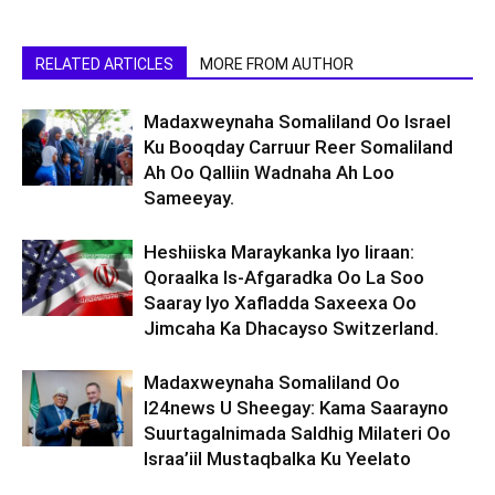
RELATED ARTICLES
MORE FROM AUTHOR
Madaxweynaha Somaliland Oo Israel
Ku Booqday Carruur Reer Somaliland
Ah Oo Qalliin Wadnaha Ah Loo
Sameeyay.
Heshiiska Maraykanka Iyo Iiraan:
Qoraalka Is-Afgaradka Oo La Soo
Saaray Iyo Xafladda Saxeexa Oo
Jimcaha Ka Dhacayso Switzerland.
Madaxweynaha Somaliland Oo
I24news U Sheegay: Kama Saarayno
Suurtagalnimada Saldhig Milateri Oo
Israa’iil Mustaqbalka Ku Yeelato