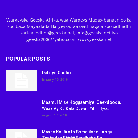
Wargeyska Geeska Afrika, waa Wargeys Madax-banaan oo ka
soo baxa Magaalada Hargeysa. waxaad nagala soo xidhiidhi
kartaa: editor@geeska.net, info@geeska.net iyo
geeska2006@yahoo.com www.geeska.net
POPULAR POSTS
Dab Iyo Cadho
January 18, 2018
Maamul Mise Hoggaamiye: Qeexdooda,
Waxa Ay Ku Kala Duwan Yihiin Iyo...
August 17, 2018
Maxaa Ka Jira In Somaliland Loogu