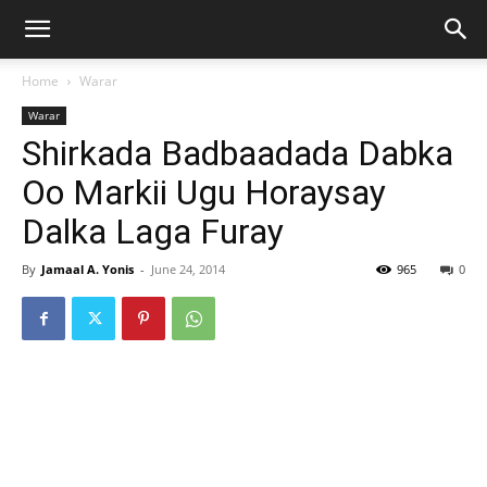
Home
Warar
Warar
Shirkada Badbaadada Dabka
Oo Markii Ugu Horaysay
Dalka Laga Furay
By
Jamaal A. Yonis
-
June 24, 2014
965
0