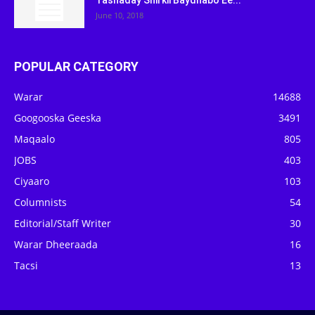
Tashaday Shirkii Baydhabo Ee...
June 10, 2018
POPULAR CATEGORY
Warar
14688
Googooska Geeska
3491
Maqaalo
805
JOBS
403
Ciyaaro
103
Columnists
54
Editorial/Staff Writer
30
Warar Dheeraada
16
Tacsi
13