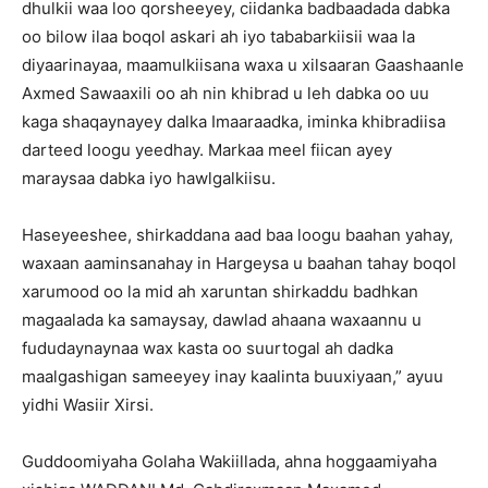
dhulkii waa loo qorsheeyey, ciidanka badbaadada dabka
oo bilow ilaa boqol askari ah iyo tababarkiisii waa la
diyaarinayaa, maamulkiisana waxa u xilsaaran Gaashaanle
Axmed Sawaaxili oo ah nin khibrad u leh dabka oo uu
kaga shaqaynayey dalka Imaaraadka, iminka khibradiisa
darteed loogu yeedhay. Markaa meel fiican ayey
maraysaa dabka iyo hawlgalkiisu.
Haseyeeshee, shirkaddana aad baa loogu baahan yahay,
waxaan aaminsanahay in Hargeysa u baahan tahay boqol
xarumood oo la mid ah xaruntan shirkaddu badhkan
magaalada ka samaysay, dawlad ahaana waxaannu u
fududaynaynaa wax kasta oo suurtogal ah dadka
maalgashigan sameeyey inay kaalinta buuxiyaan,” ayuu
yidhi Wasiir Xirsi.
Guddoomiyaha Golaha Wakiillada, ahna hoggaamiyaha