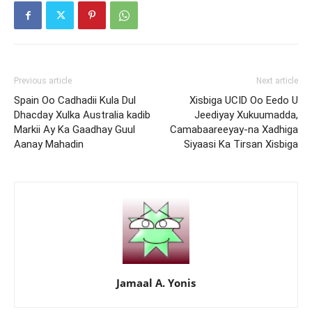
Previous article
Next article
Spain Oo Cadhadii Kula Dul
Xisbiga UCID Oo Eedo U
Dhacday Xulka Australia kadib
Jeediyay Xukuumadda,
Markii Ay Ka Gaadhay Guul
Camabaareeyay-na Xadhiga
Aanay Mahadin
Siyaasi Ka Tirsan Xisbiga
Jamaal A. Yonis