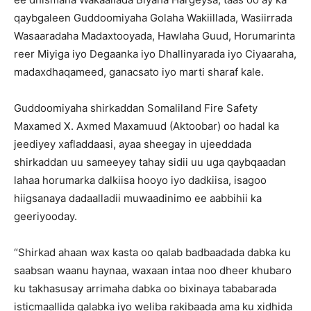
qaybgaleen Guddoomiyaha Golaha Wakiillada, Wasiirrada
Wasaaradaha Madaxtooyada, Hawlaha Guud, Horumarinta
reer Miyiga iyo Degaanka iyo Dhallinyarada iyo Ciyaaraha,
madaxdhaqameed, ganacsato iyo marti sharaf kale.
Guddoomiyaha shirkaddan Somaliland Fire Safety
Maxamed X. Axmed Maxamuud (Aktoobar) oo hadal ka
jeediyey xafladdaasi, ayaa sheegay in ujeeddada
shirkaddan uu sameeyey tahay sidii uu uga qaybqaadan
lahaa horumarka dalkiisa hooyo iyo dadkiisa, isagoo
hiigsanaya dadaalladii muwaadinimo ee aabbihii ka
geeriyooday.
“Shirkad ahaan wax kasta oo qalab badbaadada dabka ku
saabsan waanu haynaa, waxaan intaa noo dheer khubaro
ku takhasusay arrimaha dabka oo bixinaya tababarada
isticmaallida qalabka iyo weliba rakibaada ama ku xidhida