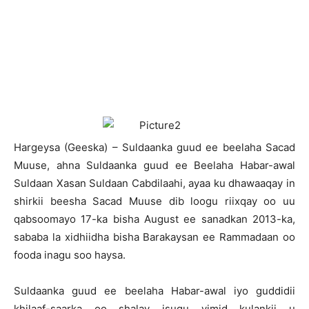
H
argeysa (Geeska) – Suldaanka guud ee beelaha Sacad
Muuse, ahna Suldaanka guud ee Beelaha Habar-awal
Suldaan Xasan Suldaan Cabdilaahi, ayaa ku dhawaaqay in
shirkii beesha Sacad Muuse dib loogu riixqay oo uu
qabsoomayo 17-ka bisha August ee sanadkan 2013-ka,
sababa la xidhiidha bisha Barakaysan ee Rammadaan oo
fooda inagu soo haysa.
Suldaanka guud ee beelaha Habar-awal iyo guddidii
khilaaf-saarka oo shalay isugu yimid kulankii u