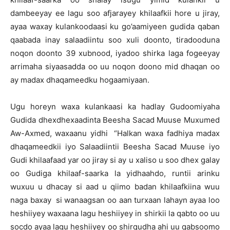
dambeeyay ee lagu soo afjarayey khilaafkii hore u jiray,
ayaa waxay kulankoodaasi ku go’aamiyeen gudida qaban
qaabada inay salaadiintu soo xuli doonto, tiradooduna
noqon doonto 39 xubnood, iyadoo shirka laga fogeeyay
arrimaha siyaasadda oo uu noqon doono mid dhaqan oo
ay madax dhaqameedku hogaamiyaan.
Ugu horeyn waxa kulankaasi ka hadlay Gudoomiyaha
Gudida dhexdhexaadinta Beesha Sacad Muuse Muxumed
Aw-Axmed, waxaanu yidhi “Halkan waxa fadhiya madax
dhaqameedkii iyo Salaadiintii Beesha Sacad Muuse iyo
Gudi khilaafaad yar oo jiray si ay u xaliso u soo dhex galay
oo Gudiga khilaaf-saarka la yidhaahdo, runtii arinku
wuxuu u dhacay si aad u qiimo badan khilaafkiina wuu
naga baxay si wanaagsan oo aan turxaan lahayn ayaa loo
heshiiyey waxaana lagu heshiiyey in shirkii la qabto oo uu
socdo ayaa lagu heshiiyey oo shirqudha ahi uu qabsoomo