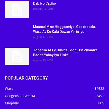
Dab Iyo Cadho
January 18, 2018
Maamul Mise Hoggaamiye: Qeexdooda,
Waxa Ay Ku Kala Duwan Yihiin Iyo...
August 17, 2018
Tobanka Af Ee Dunida Loogu Isticmaalka
Badan Yahay Iyo Liiska...
August 15, 2018
POPULAR CATEGORY
Warar
14688
Googooska Geeska
3491
Maqaalo
805