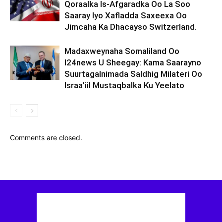
Qoraalka Is-Afgaradka Oo La Soo
Saaray Iyo Xafladda Saxeexa Oo
Jimcaha Ka Dhacayso Switzerland.
Madaxweynaha Somaliland Oo
I24news U Sheegay: Kama Saarayno
Suurtagalnimada Saldhig Milateri Oo
Israa’iil Mustaqbalka Ku Yeelato
Comments are closed.