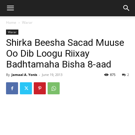
Home
Warar
Warar
Shirka Beesha Sacad Muuse
Oo Dib Loogu Riixay
Badhtamaha Bisha 8-aad
By
Jamaal A. Yonis
-
June 19, 2013
875
2