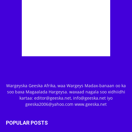
Wargeyska Geeska Afrika, waa Wargeys Madax-banaan oo ka
soo baxa Magaalada Hargeysa. waxaad nagala soo xidhiidhi
kartaa: editor@geeska.net, info@geeska.net iyo
geeska2006@yahoo.com www.geeska.net
POPULAR POSTS