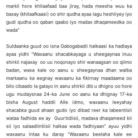
markii hore khilaafaad baa jiray, hada meesha wuu ka
baxay (khilaafkaasi) oo shir qudha ayaa lagu heshiiyey iyo
gudi qudha oo qaban qaabo iyo madax dhaqameedka oo
wada”
Suldaanka guud oo isna Gabogabadii halkaasi ka hadlaya
ayaa yidhi “Waxaanu shacabkayaga u sheegaynaa inuu
shirkii najaxay oo uu noqonayo shir wanaagsan oo qiimo
badan, waxa kale oo aanu u sheegaynaa dhan walba
markaanu ka eegnay waxaanu ka fikirnay maadaama oo
bilo cibaado la galayo in aanu shirkii dib u dhigno oo hore
ugu mudaysnaa 24-ka June oo aanu ka dhignay 17-ka
bisha August haddii Alle idmo, waxaanu leeyahay
shacabka guud ahaan gudo iyo dibad reer ka labeentisii
wataa fadhida ee ay Guurtidiisii, madaxa dhaqameed kii
sii iyo salaadiintiisii halkaa wada fadhiyaan” ayuu yidhi
waxaanu intaa ku daray “Waxaanu beelaha kale ee