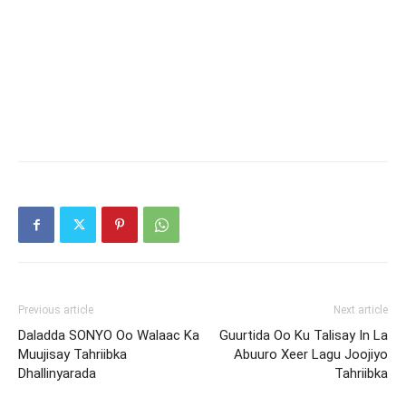
Previous article
Next article
Daladda SONYO Oo Walaac Ka
Guurtida Oo Ku Talisay In La
Muujisay Tahriibka
Abuuro Xeer Lagu Joojiyo
Dhallinyarada
Tahriibka