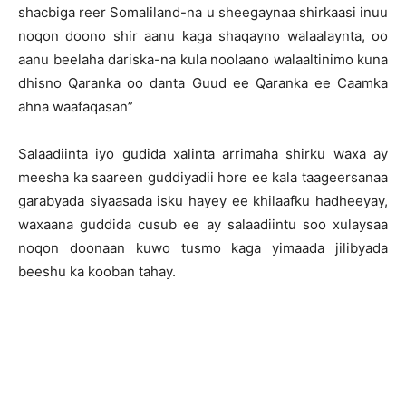
shacbiga reer Somaliland-na u sheegaynaa shirkaasi inuu
noqon doono shir aanu kaga shaqayno walaalaynta, oo
aanu beelaha dariska-na kula noolaano walaaltinimo kuna
dhisno Qaranka oo danta Guud ee Qaranka ee Caamka
ahna waafaqasan”
Salaadiinta iyo gudida xalinta arrimaha shirku waxa ay
meesha ka saareen guddiyadii hore ee kala taageersanaa
garabyada siyaasada isku hayey ee khilaafku hadheeyay,
waxaana guddida cusub ee ay salaadiintu soo xulaysaa
noqon doonaan kuwo tusmo kaga yimaada jilibyada
beeshu ka kooban tahay.