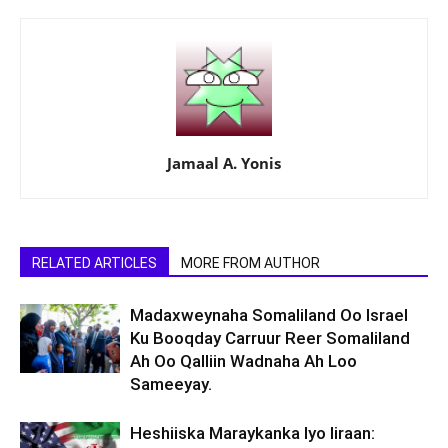
Jamaal A. Yonis
RELATED ARTICLES
MORE FROM AUTHOR
Madaxweynaha Somaliland Oo Israel
Ku Booqday Carruur Reer Somaliland
Ah Oo Qalliin Wadnaha Ah Loo
Sameeyay.
Heshiiska Maraykanka Iyo Iiraan: