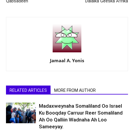
Qabsadeen
Dalalka Geeska Afrika
Jamaal A. Yonis
RELATED ARTICLES
MORE FROM AUTHOR
Madaxweynaha Somaliland Oo Israel
Ku Booqday Carruur Reer Somaliland
Ah Oo Qalliin Wadnaha Ah Loo
Sameeyay.