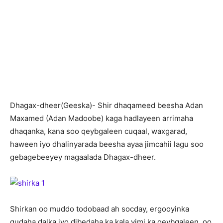
Dhagax-dheer(Geeska)- Shir dhaqameed beesha Adan
Maxamed (Adan Madoobe) kaga hadlayeen arrimaha
dhaqanka, kana soo qeybgaleen cuqaal, waxgarad,
haween iyo dhalinyarada beesha ayaa jimcahii lagu soo
gebagebeeyey magaalada Dhagax-dheer.
Shirkan oo muddo todobaad ah socday, ergooyinka
gudaha dalka iyo dibedaha ka kala yimi ka qeybgaleen, oo