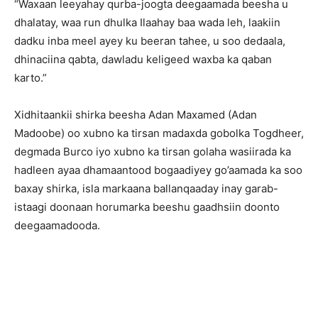
“Waxaan leeyahay qurba-joogta deegaamada beesha u
dhalatay, waa run dhulka Ilaahay baa wada leh, laakiin
dadku inba meel ayey ku beeran tahee, u soo dedaala,
dhinaciina qabta, dawladu keligeed waxba ka qaban
karto.”
Xidhitaankii shirka beesha Adan Maxamed (Adan
Madoobe) oo xubno ka tirsan madaxda gobolka Togdheer,
degmada Burco iyo xubno ka tirsan golaha wasiirada ka
hadleen ayaa dhamaantood bogaadiyey go’aamada ka soo
baxay shirka, isla markaana ballanqaaday inay garab-
istaagi doonaan horumarka beeshu gaadhsiin doonto
deegaamadooda.