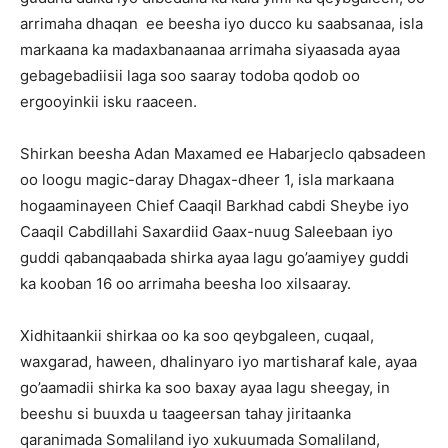
arrimaha dhaqan ee beesha iyo ducco ku saabsanaa, isla
markaana ka madaxbanaanaa arrimaha siyaasada ayaa
gebagebadiisii laga soo saaray todoba qodob oo
ergooyinkii isku raaceen.
Shirkan beesha Adan Maxamed ee Habarjeclo qabsadeen
oo loogu magic-daray Dhagax-dheer 1, isla markaana
hogaaminayeen Chief Caaqil Barkhad cabdi Sheybe iyo
Caaqil Cabdillahi Saxardiid Gaax-nuug Saleebaan iyo
guddi qabanqaabada shirka ayaa lagu go’aamiyey guddi
ka kooban 16 oo arrimaha beesha loo xilsaaray.
Xidhitaankii shirkaa oo ka soo qeybgaleen, cuqaal,
waxgarad, haween, dhalinyaro iyo martisharaf kale, ayaa
go’aamadii shirka ka soo baxay ayaa lagu sheegay, in
beeshu si buuxda u taageersan tahay jiritaanka
qaranimada Somaliland iyo xukuumada Somaliland,