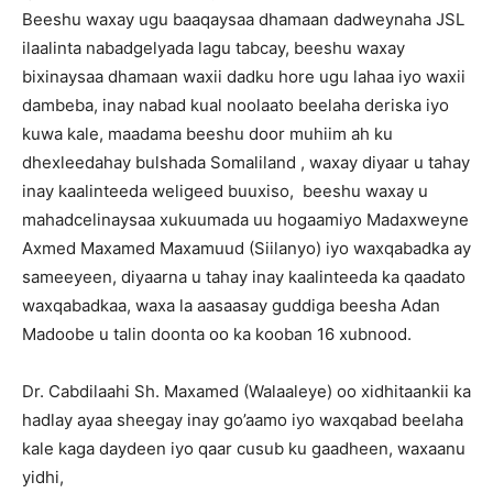
Beeshu waxay ugu baaqaysaa dhamaan dadweynaha JSL
ilaalinta nabadgelyada lagu tabcay, beeshu waxay
bixinaysaa dhamaan waxii dadku hore ugu lahaa iyo waxii
dambeba, inay nabad kual noolaato beelaha deriska iyo
kuwa kale, maadama beeshu door muhiim ah ku
dhexleedahay bulshada Somaliland , waxay diyaar u tahay
inay kaalinteeda weligeed buuxiso, beeshu waxay u
mahadcelinaysaa xukuumada uu hogaamiyo Madaxweyne
Axmed Maxamed Maxamuud (Siilanyo) iyo waxqabadka ay
sameeyeen, diyaarna u tahay inay kaalinteeda ka qaadato
waxqabadkaa, waxa la aasaasay guddiga beesha Adan
Madoobe u talin doonta oo ka kooban 16 xubnood.
Dr. Cabdilaahi Sh. Maxamed (Walaaleye) oo xidhitaankii ka
hadlay ayaa sheegay inay go’aamo iyo waxqabad beelaha
kale kaga daydeen iyo qaar cusub ku gaadheen, waxaanu
yidhi,