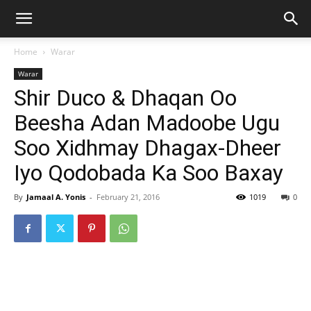
Home
Warar
Warar
Shir Duco & Dhaqan Oo
Beesha Adan Madoobe Ugu
Soo Xidhmay Dhagax-Dheer
Iyo Qodobada Ka Soo Baxay
By
Jamaal A. Yonis
-
February 21, 2016
1019
0