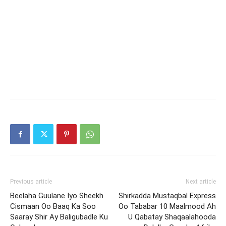
Previous article
Next article
Beelaha Guulane Iyo Sheekh
Shirkadda Mustaqbal Express
Cismaan Oo Baaq Ka Soo
Oo Tababar 10 Maalmood Ah
Saaray Shir Ay Baligubadle Ku
U Qabatay Shaqaalahooda