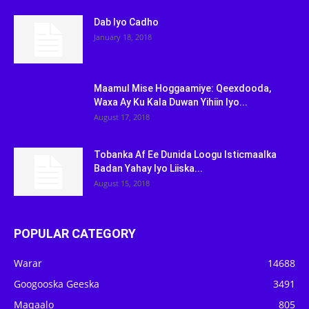
Dab Iyo Cadho
January 18, 2018
Maamul Mise Hoggaamiye: Qeexdooda,
Waxa Ay Ku Kala Duwan Yihiin Iyo...
August 17, 2018
Tobanka Af Ee Dunida Loogu Isticmaalka
Badan Yahay Iyo Liiska...
August 15, 2018
POPULAR CATEGORY
Warar
14688
Googooska Geeska
3491
Maqaalo
805