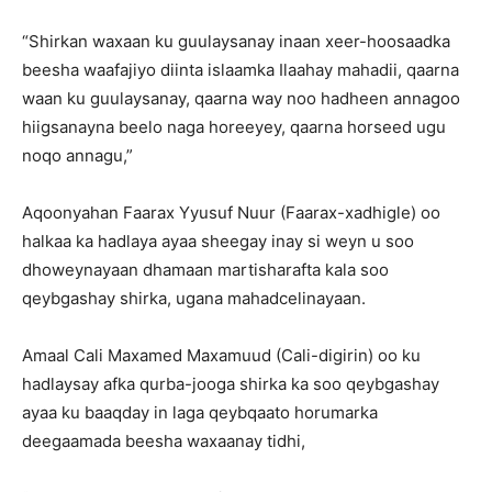
“Shirkan waxaan ku guulaysanay inaan xeer-hoosaadka
beesha waafajiyo diinta islaamka Ilaahay mahadii, qaarna
waan ku guulaysanay, qaarna way noo hadheen annagoo
hiigsanayna beelo naga horeeyey, qaarna horseed ugu
noqo annagu,”
Aqoonyahan Faarax Yyusuf Nuur (Faarax-xadhigle) oo
halkaa ka hadlaya ayaa sheegay inay si weyn u soo
dhoweynayaan dhamaan martisharafta kala soo
qeybgashay shirka, ugana mahadcelinayaan.
Amaal Cali Maxamed Maxamuud (Cali-digirin) oo ku
hadlaysay afka qurba-jooga shirka ka soo qeybgashay
ayaa ku baaqday in laga qeybqaato horumarka
deegaamada beesha waxaanay tidhi,