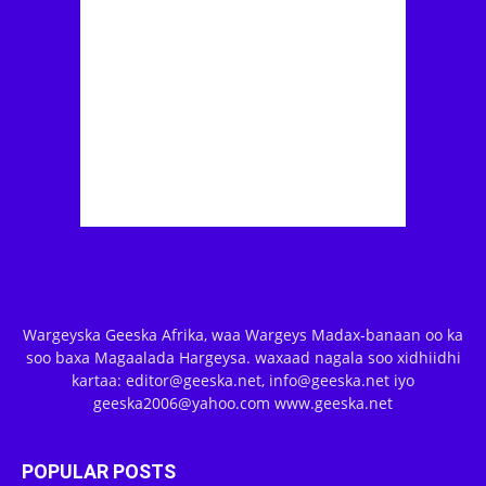
Wargeyska Geeska Afrika, waa Wargeys Madax-banaan oo ka
soo baxa Magaalada Hargeysa. waxaad nagala soo xidhiidhi
kartaa: editor@geeska.net, info@geeska.net iyo
geeska2006@yahoo.com www.geeska.net
POPULAR POSTS