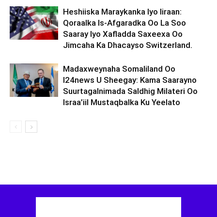
Heshiiska Maraykanka Iyo Iiraan:
Qoraalka Is-Afgaradka Oo La Soo
Saaray Iyo Xafladda Saxeexa Oo
Jimcaha Ka Dhacayso Switzerland.
Madaxweynaha Somaliland Oo
I24news U Sheegay: Kama Saarayno
Suurtagalnimada Saldhig Milateri Oo
Israa’iil Mustaqbalka Ku Yeelato