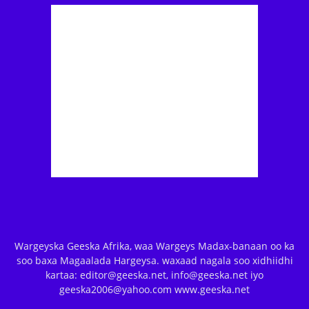
Wargeyska Geeska Afrika, waa Wargeys Madax-banaan oo ka
soo baxa Magaalada Hargeysa. waxaad nagala soo xidhiidhi
kartaa: editor@geeska.net, info@geeska.net iyo
geeska2006@yahoo.com www.geeska.net