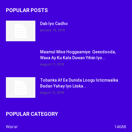
POPULAR POSTS
Dab Iyo Cadho
January 18, 2018
Maamul Mise Hoggaamiye: Qeexdooda,
Waxa Ay Ku Kala Duwan Yihiin Iyo...
August 17, 2018
Tobanka Af Ee Dunida Loogu Isticmaalka
Badan Yahay Iyo Liiska...
August 15, 2018
POPULAR CATEGORY
Warar
14688