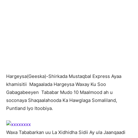
H
argeysa(Geeska)-Shirkada Mustaqbal Express Ayaa
khamisitii Magaalada Hargeysa Waxay Ku Soo
Gabagabeeyen Tababar Mudo 10 Maalmood ah u
soconaya Shaqaalahooda Ka Hawglaga Somaliland,
Puntland Iyo Itoobiya.
Waxa Tababarkan uu La Xidhidha Sidii Ay ula Jaanqaadi