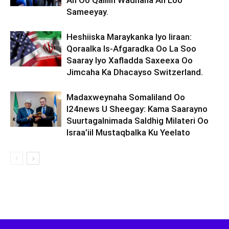
Ah Oo Qalliin Wadnaha Ah Loo
Sameeyay.
Heshiiska Maraykanka Iyo Iiraan:
Qoraalka Is-Afgaradka Oo La Soo
Saaray Iyo Xafladda Saxeexa Oo
Jimcaha Ka Dhacayso Switzerland.
Madaxweynaha Somaliland Oo
I24news U Sheegay: Kama Saarayno
Suurtagalnimada Saldhig Milateri Oo
Israa’iil Mustaqbalka Ku Yeelato