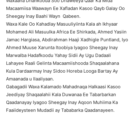
Waxaana Dhankooda Soo Dhaweeya Qaar Ka Mida
Macaamiisa Waawayn Ee Xafladan Kasoo Qayb Galay Oo
Sheegay Inay Baahi Wayn Qabeen.
Waxa Kale Oo Kahadlay Masuuliyiinta Kala ah Ikhyaar
Mohamed Ali Masuulka Africa Ee Shirkada, Ahmed Yasiin
Jamac Hargiasa, Abdirahman Haaji Xadhigle Puntland, Iyo
Ahmed Muuse Xarunta Itoobiya Iyagoo Sheegay Inay
Marwalba Hadafkoodu Yahay Sidii Ay Ugu Dadaali
Lahayee Raali Gelinta Macaamiishooda Shaqaalahana
Kula Dardaarmay Inay Sidoo Horeba Looga Bartay Ay
Amaanada u Ilaaliyaan.
Gabagadii Waxa Kalamado Mahadnaqa Halkaasi Kasoo
Jeediyay Shaqaalahii Kala Duwanaa Ee Tabarbarkan
Qaadanayay Iyagoo Sheegay Inay Aqoon Muhiima Ka
Faaiideysteen Mudadii ay Tababarka Qaadanayeen.