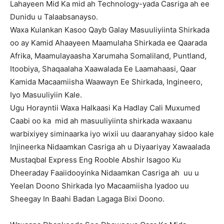
Lahayeen Mid Ka mid ah Technology-yada Casriga ah ee
Dunidu u Talaabsanayso.
Waxa Kulankan Kasoo Qayb Galay Masuuliyiinta Shirkada
oo ay Kamid Ahaayeen Maamulaha Shirkada ee Qaarada
Afrika, Maamulayaasha Xarumaha Somaliland, Puntland,
Itoobiya, Shaqaalaha Xaawalada Ee Laamahaasi, Qaar
Kamida Macaamiisha Waawayn Ee Shirkada, Ingineero,
Iyo Masuuliyiin Kale.
Ugu Horayntii Waxa Halkaasi Ka Hadlay Cali Muxumed
Caabi oo ka mid ah masuuliyiinta shirkada waxaanu
warbixiyey siminaarka iyo wixii uu daaranyahay sidoo kale
Injineerka Nidaamkan Casriga ah u Diyaariyay Xawaalada
Mustaqbal Express Eng Rooble Abshir Isagoo Ku
Dheeraday Faaiidooyinka Nidaamkan Casriga ah uu u
Yeelan Doono Shirkada Iyo Macaamiisha Iyadoo uu
Sheegay In Baahi Badan Lagaga Bixi Doono.