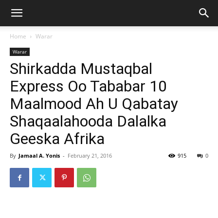
Home
Warar
Warar
Shirkadda Mustaqbal
Express Oo Tababar 10
Maalmood Ah U Qabatay
Shaqaalahooda Dalalka
Geeska Afrika
By
Jamaal A. Yonis
-
February 21, 2016
915
0