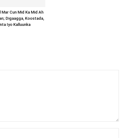
al Mar Cun Mid Ka Mid Ah
an; Digaagga, Koostada,
inta Iyo Kalluunka