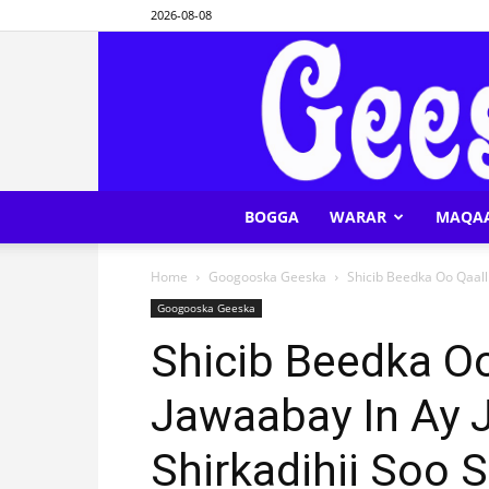
2026-08-08
BOGGA
WARAR
MAQA
Home
Googooska Geeska
Shicib Beedka Oo Qaalli
Googooska Geeska
Shicib Beedka O
Jawaabay In Ay Jo
Shirkadihii Soo 