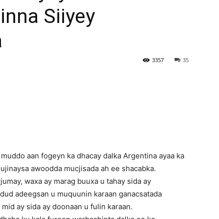
inna Siiyey
Newspaper
a
3357
35
o muddo aan fogeyn ka dhacay dalka Argentina ayaa ka
ujinaysa awoodda mucjisada ah ee shacabka.
jumay, waxa ay marag buuxa u tahay sida ay
udud adeegsan u muquunin karaan ganacsatada
 mid ay sida ay doonaan u fulin karaan.