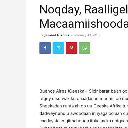
Noqday, Raalligel
Macaamiishood
By
Jamaal A. Yonis
-
February 13, 2018
Buenos Aires (Geeska)- Sicir barar ba’an o
tegey qiso wax ku qaaadasho mudan, oo mu
Sheekadan runta ah oo uu Geeska Afrika tur
dadweynuhu u awoodaan in iyaga oo aan c
caadaysta in qiimahooda iibka ay ka dhigaan