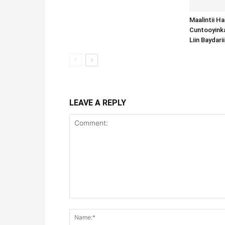
Maalintii H
Cuntooyink
Liin Baydari
LEAVE A REPLY