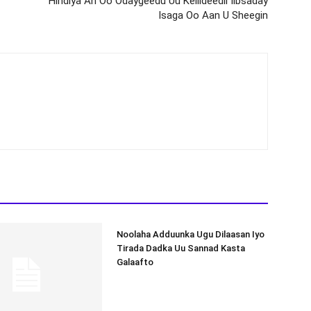
Hindiya Ah Oo Odaygeedu Uu Kellideedii Iibsaday
Isaga Oo Aan U Sheegin
Noolaha Adduunka Ugu Dilaasan Iyo
Tirada Dadka Uu Sannad Kasta
Galaafto