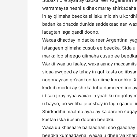
Subax hore ayaa ay dadka reer Argeninta in
warramaysa heshiis dhex maray shirkadaha 
in ay qiimaha beedka si isku mid ah u kordh
badan ka dhacda dunida saddexaad aan waxb
lacagtan laga qaadi doono.
Waxaa dhacday in dadka reer Argentina iyag
istaageen qiimaha cusub ee beedka. Sida u
marka loo sheego qiimaha cusub ee beedka, 
Warkii waa uu faafay, waxa aanay macaamiis
sidaa awgeed ay tahay in qof kasta oo iibsan
noqonayaan go’aankooda qiime korodhka. Xa
kaddib markii ay shirkaduhu damceen ina ay
iibsan jiray ayaa waxaa la yaab ku noqotay 
u hayso, oo weliba jeceshay in laga qaado,
Shirkadihii maalmo ayaa ay ka dareen sugay
kastaa iska iibsan doonin beedkii.
Waxa uu khasaare ballaadhani soo gaadhay s
beedka xumaadayna, waxaa u dheeraa khar