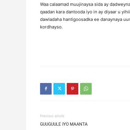
Waa calaamad muujinaysa sida ay dadweynaha
qaadan kara dantooda iyo in ay diyaar u yihi
dawladaha hantigoosadka ee danaynaya uun f
kordhayso.
Previous article
GUUGUULE IYO MAANTA