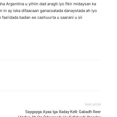
 Argentina u yihiin dad aragti iyo fikir midaysan ka
in in ay iska difaacaan ganacsatada danaystada ah iyo
aa’idada badan ee cashuurta u saarani u sii
Next article
Saygayga Ayaa Iga Xaday Kelli: Gabadh Reer