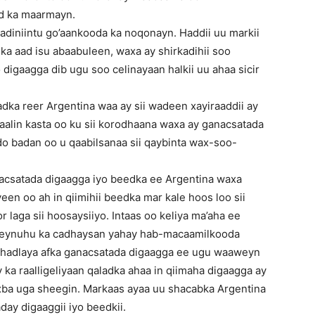
ad ka maarmayn.
aadiniintu go’aankooda ka noqonayn. Haddii uu markii
ka aad isu abaabuleen, waxa ay shirkadihii soo
 digaagga dib ugu soo celinayaan halkii uu ahaa sicir
ka reer Argentina waa ay sii wadeen xayiraaddii ay
maalin kasta oo ku sii korodhaana waxa ay ganacsatada
o badan oo u qaabilsanaa sii qaybinta wax-soo-
acsatada digaagga iyo beedka ee Argentina waxa
een oo ah in qiimihii beedka mar kale hoos loo sii
or laga sii hoosaysiiyo. Intaas oo keliya ma’aha ee
weynuhu ka cadhaysan yahay hab-macaamilkooda
ku hadlaya afka ganacsatada digaagga ee ugu waaweyn
ka raalligeliyaan qaladka ahaa in qiimaha digaagga ay
xba uga sheegin. Markaas ayaa uu shacabka Argentina
aday digaaggii iyo beedkii.