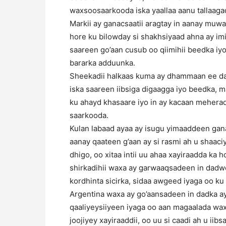
waxsoosaarkooda iska yaallaa aanu tallaag
Markii ay ganacsaatii aragtay in aanay muw
hore ku bilowday si shakhsiyaad ahna ay imi
saareen go’aan cusub oo qiimihii beedka iyo
bararka adduunka.
Sheekadii halkaas kuma ay dhammaan ee dad
iska saareen iibsiga digaagga iyo beedka, 
ku ahayd khasaare iyo in ay kacaan meherad
saarkooda.
Kulan labaad ayaa ay isugu yimaaddeen gan
aanay qaateen g’aan ay si rasmi ah u shaaciy
dhigo, oo xitaa intii uu ahaa xayiraadda ka h
shirkadihii waxa ay garwaaqsadeen in dad
kordhinta sicirka, sidaa awgeed iyaga oo 
Argentina waxa ay go’aansadeen in dadka ay 
qaaliyeysiiyeen iyaga oo aan magaalada wa
joojiyey xayiraaddii, oo uu si caadi ah u iibs