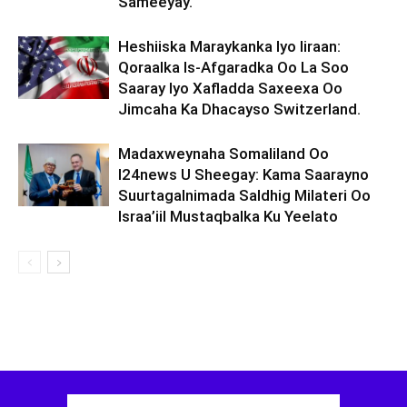
Sameeyay.
Heshiiska Maraykanka Iyo Iiraan:
Qoraalka Is-Afgaradka Oo La Soo
Saaray Iyo Xafladda Saxeexa Oo
Jimcaha Ka Dhacayso Switzerland.
Madaxweynaha Somaliland Oo
I24news U Sheegay: Kama Saarayno
Suurtagalnimada Saldhig Milateri Oo
Israa’iil Mustaqbalka Ku Yeelato