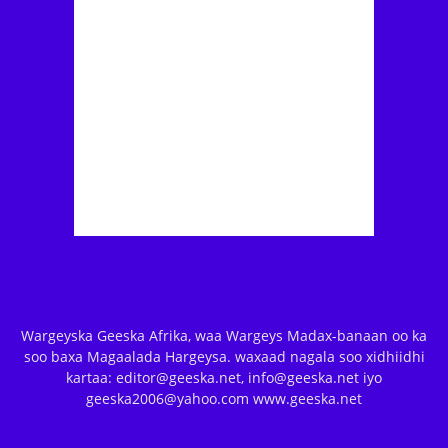
Wargeyska Geeska Afrika, waa Wargeys Madax-banaan oo ka
soo baxa Magaalada Hargeysa. waxaad nagala soo xidhiidhi
kartaa: editor@geeska.net, info@geeska.net iyo
geeska2006@yahoo.com www.geeska.net