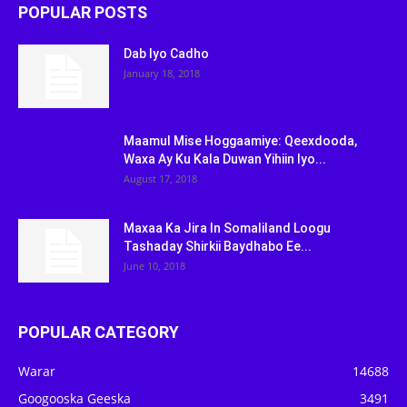
POPULAR POSTS
Dab Iyo Cadho
January 18, 2018
Maamul Mise Hoggaamiye: Qeexdooda,
Waxa Ay Ku Kala Duwan Yihiin Iyo...
August 17, 2018
Maxaa Ka Jira In Somaliland Loogu
Tashaday Shirkii Baydhabo Ee...
June 10, 2018
POPULAR CATEGORY
Warar
14688
Googooska Geeska
3491