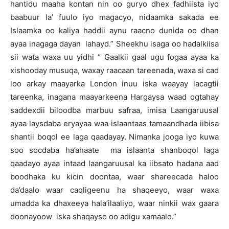
hantidu maaha kontan nin oo guryo dhex fadhiista iyo
baabuur la’ fuulo iyo magacyo, nidaamka sakada ee
Islaamka oo kaliya haddii aynu raacno dunida oo dhan
ayaa inagaga dayan lahayd.” Sheekhu isaga oo hadalkiisa
sii wata waxa uu yidhi “ Gaalkii gaal ugu fogaa ayaa ka
xishooday musuqa, waxay raacaan tareenada, waxa si cad
loo arkay maayarka London inuu iska waayay lacagtii
tareenka, inagana maayarkeena Hargaysa waad ogtahay
saddexdii biloodba marbuu safraa, imisa Laangaruusal
ayaa laysdaba eryayaa waa islaantaas tamaandhada iibisa
shantii boqol ee laga qaadayay. Nimanka jooga iyo kuwa
soo socdaba ha’ahaate ma islaanta shanboqol laga
qaadayo ayaa intaad laangaruusal ka iibsato hadana aad
boodhaka ku kicin doontaa, waar shareecada haloo
da’daalo waar caqligeenu ha shaqeeyo, waar waxa
umadda ka dhaxeeya hala’ilaaliyo, waar ninkii wax gaara
doonayoow iska shaqayso oo adigu xamaalo.”