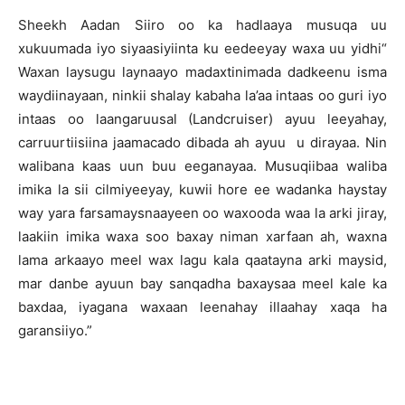
Sheekh Aadan Siiro oo ka hadlaaya musuqa uu
xukuumada iyo siyaasiyiinta ku eedeeyay waxa uu yidhi“
Waxan laysugu laynaayo madaxtinimada dadkeenu isma
waydiinayaan, ninkii shalay kabaha la’aa intaas oo guri iyo
intaas oo laangaruusal (Landcruiser) ayuu leeyahay,
carruurtiisiina jaamacado dibada ah ayuu u dirayaa. Nin
walibana kaas uun buu eeganayaa. Musuqiibaa waliba
imika la sii cilmiyeeyay, kuwii hore ee wadanka haystay
way yara farsamaysnaayeen oo waxooda waa la arki jiray,
laakiin imika waxa soo baxay niman xarfaan ah, waxna
lama arkaayo meel wax lagu kala qaatayna arki maysid,
mar danbe ayuun bay sanqadha baxaysaa meel kale ka
baxdaa, iyagana waxaan leenahay illaahay xaqa ha
garansiiyo.”