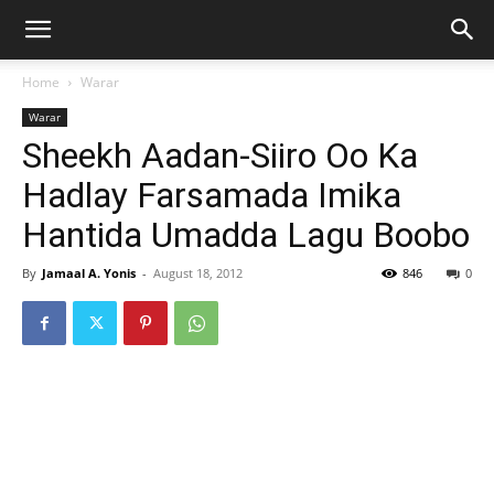
Home
Warar
Warar
Sheekh Aadan-Siiro Oo Ka
Hadlay Farsamada Imika
Hantida Umadda Lagu Boobo
By
Jamaal A. Yonis
-
August 18, 2012
846
0