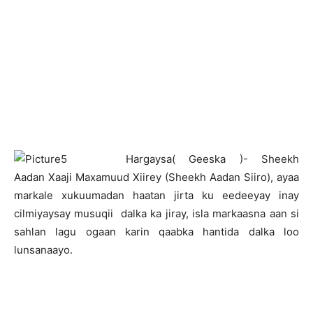
H
argaysa( Geeska )- Sheekh
Aadan Xaaji Maxamuud Xiirey (Sheekh Aadan Siiro), ayaa
markale xukuumadan haatan jirta ku eedeeyay inay
cilmiyaysay musuqii dalka ka jiray, isla markaasna aan si
sahlan lagu ogaan karin qaabka hantida dalka loo
lunsanaayo.