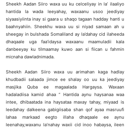
Sheekh Aadan Siiro waxa uu ku celceliyay in la’ ilaaliyo
hantida la wada leeyahay, waxaanu usoo jeediyay
siyaasiyiinta inay si gaara u shaqo tagaan hadday hanti u
baahnyahiin. Sheekhu waxa uu si niyad samaan ah u
sheegay in bulshada Somaliland ay la’dahay cid ilaheeda
dhaqaale uga faa’idaysa waxaanu maamuladii kala
danbeeyay ku tilmaamay kuwo aan si fiican u fahmin
micnaha dawladnimada.
Sheekh Aadan Siiro waxa uu arimahan kaga hadlay
khudbadii salaada jimce ee shalay oo uu ka jeediyay
masjika Quba ee magaalada Hargaysa. Waxaan
hadaladiisa kamid ahaa “ Hantida aynu haysanaa waa
intee, dhibaatada ina haysataa maxay tahay, miyaad is
leedahay dalkeena gabigiisaba shan qof ayaa masruufi
lahaa markaad eegto illaha dhaqaale ee aynu
leenahay,waxanu la’nahay waxii cid inoo habaysa, ileen