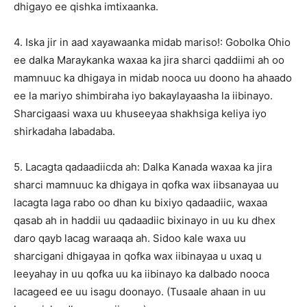
dhigayo ee qishka imtixaanka.
4. Iska jir in aad xayawaanka midab mariso!: Gobolka Ohio
ee dalka Maraykanka waxaa ka jira sharci qaddiimi ah oo
mamnuuc ka dhigaya in midab nooca uu doono ha ahaado
ee la mariyo shimbiraha iyo bakaylayaasha la iibinayo.
Sharcigaasi waxa uu khuseeyaa shakhsiga keliya iyo
shirkadaha labadaba.
5. Lacagta qadaadiicda ah: Dalka Kanada waxaa ka jira
sharci mamnuuc ka dhigaya in qofka wax iibsanayaa uu
lacagta laga rabo oo dhan ku bixiyo qadaadiic, waxaa
qasab ah in haddii uu qadaadiic bixinayo in uu ku dhex
daro qayb lacag waraaqa ah. Sidoo kale waxa uu
sharcigani dhigayaa in qofka wax iibinayaa u uxaq u
leeyahay in uu qofka uu ka iibinayo ka dalbado nooca
lacageed ee uu isagu doonayo. (Tusaale ahaan in uu