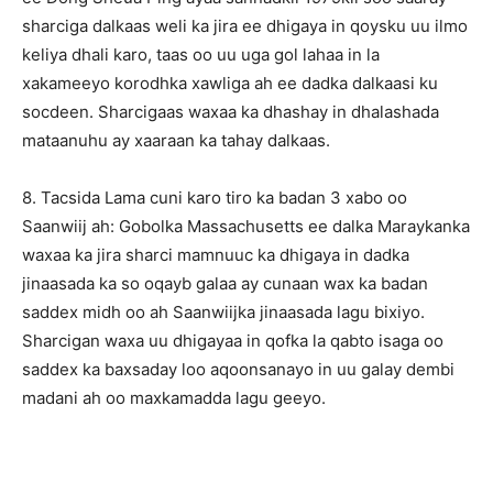
sharciga dalkaas weli ka jira ee dhigaya in qoysku uu ilmo
keliya dhali karo, taas oo uu uga gol lahaa in la
xakameeyo korodhka xawliga ah ee dadka dalkaasi ku
socdeen. Sharcigaas waxaa ka dhashay in dhalashada
mataanuhu ay xaaraan ka tahay dalkaas.
8. Tacsida Lama cuni karo tiro ka badan 3 xabo oo
Saanwiij ah: Gobolka Massachusetts ee dalka Maraykanka
waxaa ka jira sharci mamnuuc ka dhigaya in dadka
jinaasada ka so oqayb galaa ay cunaan wax ka badan
saddex midh oo ah Saanwiijka jinaasada lagu bixiyo.
Sharcigan waxa uu dhigayaa in qofka la qabto isaga oo
saddex ka baxsaday loo aqoonsanayo in uu galay dembi
madani ah oo maxkamadda lagu geeyo.