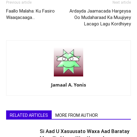
Previous article
Next article
Faallo Malaha: Ku Fasiro
Ardayda Jaamacada Hargeysa
Waaqacaaga…
Oo Mudaharaad Ka Muujiyey
Lacago Lagu Kordhiyey
Jamaal A. Yonis
RELATED ARTICLES
MORE FROM AUTHOR
Si Aad U Xasuusato Waxa Aad Baratay