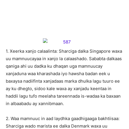
1. Xeerka xanjo calaalinta: Sharciga dalka Singapore waxa
uu mamnuucayaa in xanjo la calaashado. Sababta dalkaas
qaniga ahi uu dadka ku dhaqan uga mamnuucay
xanjaduna waa kharashada iyo hawsha badan eek u
baxaysa nadiifinta xanjadaas marka dhulka lagu tuuro ee
ay ku dhegto, sidoo kale waxa ay xanjadu keentaa in
haddii lagu tufo meelaha tareennada is-wadaa ka baxaan
in albaabadu ay xannibmaan.
2. Waa mamnuuc in aad laydhka gaadhigaaga bakhtiisaa:
Sharciga wado marista ee dalka Denmark waxa uu