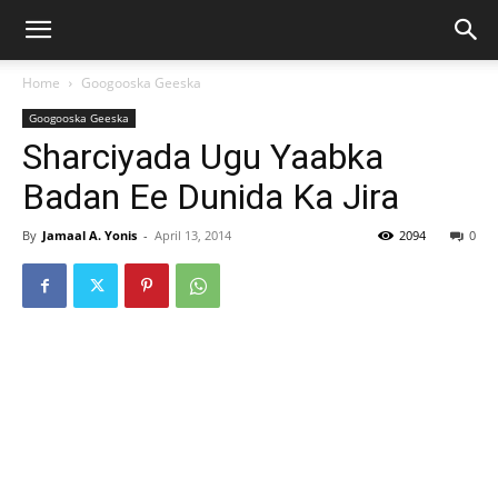
Home
Googooska Geeska
Googooska Geeska
Sharciyada Ugu Yaabka
Badan Ee Dunida Ka Jira
By
Jamaal A. Yonis
-
April 13, 2014
2094
0