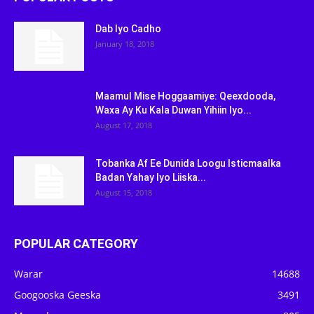
Dab Iyo Cadho
January 18, 2018
Maamul Mise Hoggaamiye: Qeexdooda,
Waxa Ay Ku Kala Duwan Yihiin Iyo...
August 17, 2018
Tobanka Af Ee Dunida Loogu Isticmaalka
Badan Yahay Iyo Liiska...
August 15, 2018
POPULAR CATEGORY
Warar
14688
Googooska Geeska
3491