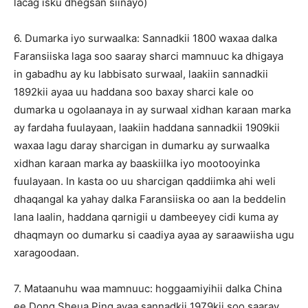
lacag isku dhegsan siinayo)
6. Dumarka iyo surwaalka: Sannadkii 1800 waxaa dalka
Faransiiska laga soo saaray sharci mamnuuc ka dhigaya
in gabadhu ay ku labbisato surwaal, laakiin sannadkii
1892kii ayaa uu haddana soo baxay sharci kale oo
dumarka u ogolaanaya in ay surwaal xidhan karaan marka
ay fardaha fuulayaan, laakiin haddana sannadkii 1909kii
waxaa lagu daray sharcigan in dumarku ay surwaalka
xidhan karaan marka ay baaskiilka iyo mootooyinka
fuulayaan. In kasta oo uu sharcigan qaddiimka ahi weli
dhaqangal ka yahay dalka Faransiiska oo aan la beddelin
lana laalin, haddana qarnigii u dambeeyey cidi kuma ay
dhaqmayn oo dumarku si caadiya ayaa ay saraawiisha ugu
xaragoodaan.
7. Mataanuhu waa mamnuuc: hoggaamiyihii dalka China
ee Dong Sheua Ping ayaa sannadkii 1979kii soo saaray