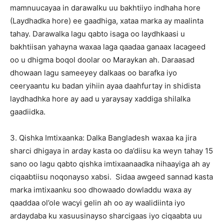
mamnuucayaa in darawalku uu bakhtiiyo indhaha hore
(Laydhadka hore) ee gaadhiga, xataa marka ay maalinta
tahay. Darawalka lagu qabto isaga oo laydhkaasi u
bakhtiisan yahayna waxaa laga qaadaa ganaax lacageed
oo u dhigma boqol doolar oo Maraykan ah. Daraasad
dhowaan lagu sameeyey dalkaas oo barafka iyo
ceeryaantu ku badan yihiin ayaa daahfurtay in shidista
laydhadhka hore ay aad u yaraysay xaddiga shilalka
gaadiidka.
3. Qishka Imtixaanka: Dalka Bangladesh waxaa ka jira
sharci dhigaya in arday kasta oo da’diisu ka weyn tahay 15
sano oo lagu qabto qishka imtixaanaadka nihaayiga ah ay
ciqaabtiisu noqonayso xabsi. Sidaa awgeed sannad kasta
marka imtixaanku soo dhowaado dowladdu waxa ay
qaaddaa ol’ole wacyi gelin ah oo ay waalidiinta iyo
ardaydaba ku xasuusinayso sharcigaas iyo ciqaabta uu