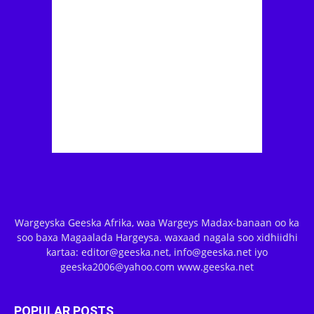
Wargeyska Geeska Afrika, waa Wargeys Madax-banaan oo ka
soo baxa Magaalada Hargeysa. waxaad nagala soo xidhiidhi
kartaa: editor@geeska.net, info@geeska.net iyo
geeska2006@yahoo.com www.geeska.net
POPULAR POSTS