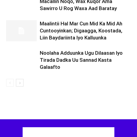
Macallin Noqo, Wax Kuqor Ama
Sawirro U Rog Waxa Aad Baratay
Maalintii Hal Mar Cun Mid Ka Mid Ah
Cuntooyinkan; Digaagga, Koostada,
Liin Baydariinta Iyo Kalluunka
Noolaha Adduunka Ugu Dilaasan Iyo
Tirada Dadka Uu Sannad Kasta
Galaafto