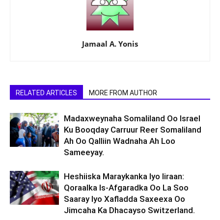
Jamaal A. Yonis
RELATED ARTICLES
MORE FROM AUTHOR
Madaxweynaha Somaliland Oo Israel
Ku Booqday Carruur Reer Somaliland
Ah Oo Qalliin Wadnaha Ah Loo
Sameeyay.
Heshiiska Maraykanka Iyo Iiraan:
Qoraalka Is-Afgaradka Oo La Soo
Saaray Iyo Xafladda Saxeexa Oo
Jimcaha Ka Dhacayso Switzerland.