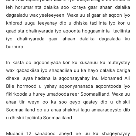
leh horumarinta dalalka soo koraya gaar ahaan dalalka
dagaaladu wax yeeleeyeen. Waxa uu si gaar ah aqoon iyo
khibrad uugu leeyahay dib u dhiska tacliinta iyo kor u
qaadista dhalinyarada iyo aqoonta hoggaaminta tacliinta
iyo dhalinyarada gaar ahaan dalalka dagaalada ku
burbura.
In kasta oo aqoonsiyada kor ku xusanuu ku muteystey
wax qabadkiisa iyo shaqadiisa uu ka hayo dalalka bariga
dhexe, ayaa hadana la aqoonsayahay inu Mohamed Ali
Bile hormood u yahay aqoonyahanada aqoontooda iyo
fikirkooda u hurey umadooda reer Soomaaliland. Waxa uu
ahaa tiir weyn oo ka soo qeyb qaatey dib u dhiskii
Soomaaliland oo uu ahaa shakhsi lagu amaaradeysto dib
u dhiskii tacliinta Soomaaliland.
Mudadii 12 sanadood aheyd ee uu ku shaqeynayey