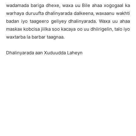
wadamada bariga dhexe, waxa uu Bile ahaa xogogaal ka
warhaya duruufta dhalinyarada dalkeena, waxaanu wakhti
badan iyo taageero geliyey dhalinyarada. Waxa uu ahaa
maskax kobcisa jiilka soo kacaya oo uu dhiirigelin, talo iyo
waxtarba la barbar taagnaa.
Dhalinyarada aan Xuduudda Laheyn