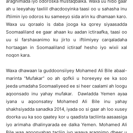
aragnimada iyo odoroska mustaqbalka. Waxa uu hibo gaar
ah u leeyahay taxliil dhacdooyinka taasi oo u sahasha inu
iftiimin iyo odoros ku sameeyo sida arin ku dhamaan karo.
Waxa uu qoraalo is daba jooga ka qorey siyaasadda
Soomaaliland ee gaar ahaan ku aadan ictiraafka, taasi oo
uu si farshaxanimo ku jirto u iftiimiyey carqaladaha
hortaagan in Soomaaliland ictiraaf hesho iyo wixii xal
noqon kara.
Waxa dhawaan la guddoonsiiyey Mohamed Ali Bile abaal-
marinta “Mufakar” oo ah qofkii u horeeyey ee ka soo
jeeda umadaha Soomaaliyeed ee si heer caalami ah loogu
aqoonsado inu yahay mufakar. Dawladda Yemen ayaa
iyana u aqoonsatey Mohamed Ali Bile inu yahay
shakhsiyadda sanadka 2014, iyada oo si gaar ah loo xusey
doorka uu ka soo qaatey kor u qaadista tacliinta aasaasiga
iyo arimaha dhalinyarada ee dalka Yemen. Mohamed Ali
Bile waa aqoonyahan tacliin iyo waaya aragnimo dheer u