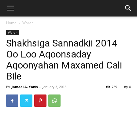
Home
Warar
Warar
Shakhsiga Sannadkii 2014
Oo Loo Aqoonsaday
Aqoonyahan Maxamed Cali
Bile
By
Jamaal A. Yonis
-
January 3, 2015
759
0