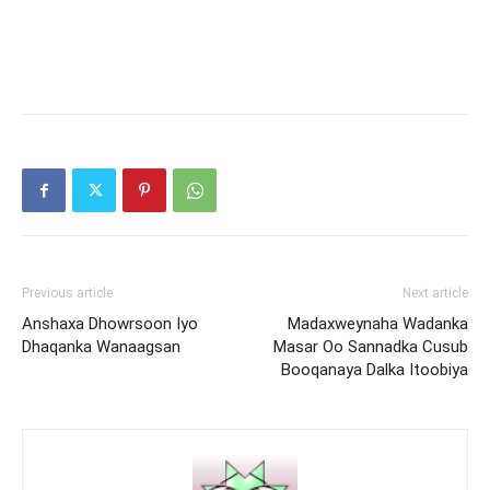
Previous article
Next article
Anshaxa Dhowrsoon Iyo
Madaxweynaha Wadanka
Dhaqanka Wanaagsan
Masar Oo Sannadka Cusub
Booqanaya Dalka Itoobiya