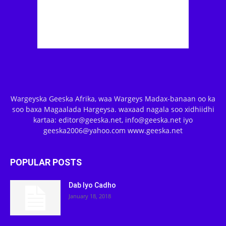
Wargeyska Geeska Afrika, waa Wargeys Madax-banaan oo ka
soo baxa Magaalada Hargeysa. waxaad nagala soo xidhiidhi
kartaa: editor@geeska.net, info@geeska.net iyo
geeska2006@yahoo.com www.geeska.net
POPULAR POSTS
Dab Iyo Cadho
January 18, 2018