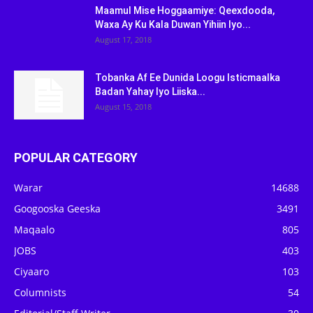
Maamul Mise Hoggaamiye: Qeexdooda,
Waxa Ay Ku Kala Duwan Yihiin Iyo...
August 17, 2018
Tobanka Af Ee Dunida Loogu Isticmaalka
Badan Yahay Iyo Liiska...
August 15, 2018
POPULAR CATEGORY
Warar
14688
Googooska Geeska
3491
Maqaalo
805
JOBS
403
Ciyaaro
103
Columnists
54