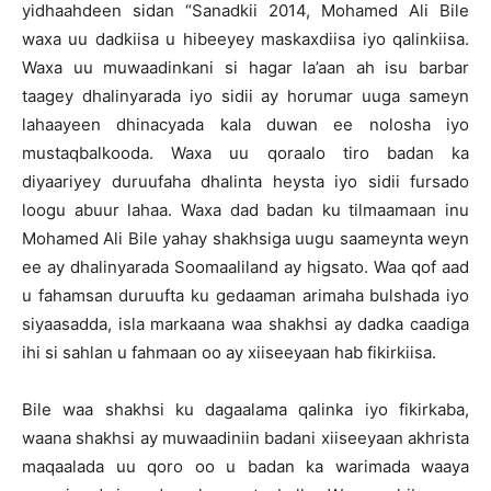
yidhaahdeen sidan “Sanadkii 2014, Mohamed Ali Bile
waxa uu dadkiisa u hibeeyey maskaxdiisa iyo qalinkiisa.
Waxa uu muwaadinkani si hagar la’aan ah isu barbar
taagey dhalinyarada iyo sidii ay horumar uuga sameyn
lahaayeen dhinacyada kala duwan ee nolosha iyo
mustaqbalkooda. Waxa uu qoraalo tiro badan ka
diyaariyey duruufaha dhalinta heysta iyo sidii fursado
loogu abuur lahaa. Waxa dad badan ku tilmaamaan inu
Mohamed Ali Bile yahay shakhsiga uugu saameynta weyn
ee ay dhalinyarada Soomaaliland ay higsato. Waa qof aad
u fahamsan duruufta ku gedaaman arimaha bulshada iyo
siyaasadda, isla markaana waa shakhsi ay dadka caadiga
ihi si sahlan u fahmaan oo ay xiiseeyaan hab fikirkiisa.
Bile waa shakhsi ku dagaalama qalinka iyo fikirkaba,
waana shakhsi ay muwaadiniin badani xiiseeyaan akhrista
maqaalada uu qoro oo u badan ka warimada waaya