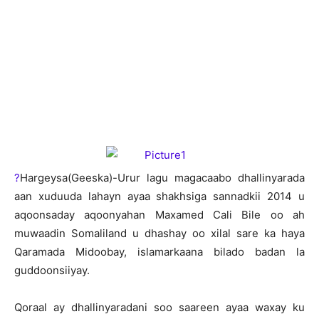
?
H
argeysa(Geeska)-Urur lagu magacaabo dhallinyarada
aan xuduuda lahayn ayaa shakhsiga sannadkii 2014 u
aqoonsaday aqoonyahan Maxamed Cali Bile oo ah
muwaadin Somaliland u dhashay oo xilal sare ka haya
Qaramada Midoobay, islamarkaana bilado badan la
guddoonsiiyay.
Qoraal ay dhallinyaradani soo saareen ayaa waxay ku