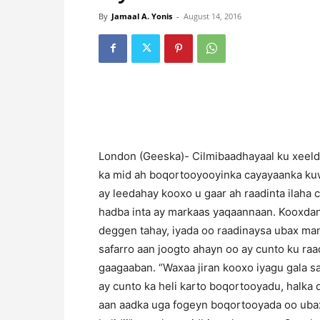
By
Jamaal A. Yonis
-
August 14, 2016
London (Geeska)- Cilmibaadhayaal ku xeeld
ka mid ah boqortooyooyinka cayayaanka ku
ay leedahay kooxo u gaar ah raadinta ilaha
hadba inta ay markaas yaqaannaan. Kooxdani
deggen tahay, iyada oo raadinaysa ubax man 
safarro aan joogto ahayn oo ay cunto ku raa
gaagaaban. “Waxaa jiran kooxo iyagu gala saf
ay cunto ka heli karto boqortooyadu, halka
aan aadka uga fogeyn boqortooyada oo ubax