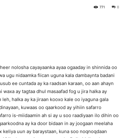
771
0
Newspaper
heer nolosha cayayaanka ayaa ogaaday in shinnida oo
wa ugu nidaamka fiican uguna kala dambaynta badani
 cusub ee cuntada ay ka raadsan karaan, oo aan ahayn
 waxa ay tagtaa dhul masaafad fog u jira halka ay
leh, halka ay ka jiraan kooxo kale oo iyaguna gala
dinayaan, kuwaas oo qaarkood ay yihiin safarro
arro is-miidaamin ah si ay u soo raadiyaan ilo dihin oo
 qaarkoodna ay ka door bidaan in ay joogaan meelaha
 keliya uun ay baraystaan, kuna soo noqnoqdaan