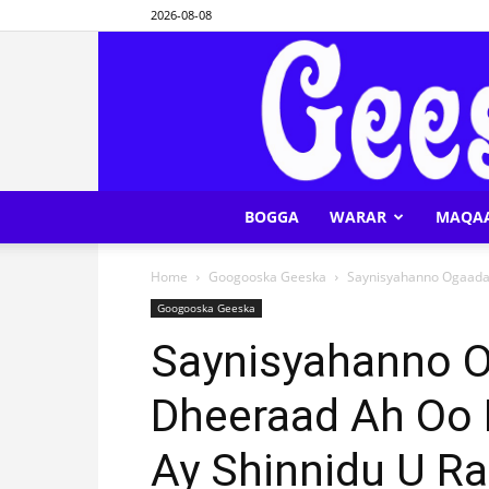
2026-08-08
BOGGA
WARAR
MAQA
Home
Googooska Geeska
Saynisyahanno Ogaaday
Googooska Geeska
Saynisyahanno 
Dheeraad Ah Oo
Ay Shinnidu U R