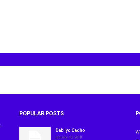
POPULAR POSTS
P
-
Dab Iyo Cadho
W
January 18, 2018