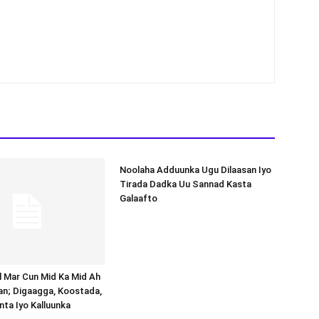
Noolaha Adduunka Ugu Dilaasan Iyo
Tirada Dadka Uu Sannad Kasta
Galaafto
al Mar Cun Mid Ka Mid Ah
an; Digaagga, Koostada,
inta Iyo Kalluunka