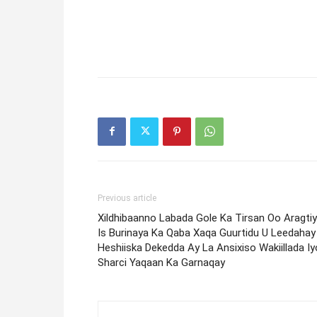
Previous article
Xildhibaanno Labada Gole Ka Tirsan Oo Aragti
Is Burinaya Ka Qaba Xaqa Guurtidu U Leedahay
Heshiiska Dekedda Ay La Ansixiso Wakiillada Iy
Sharci Yaqaan Ka Garnaqay