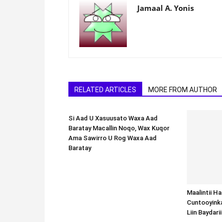
Jamaal A. Yonis
RELATED ARTICLES
MORE FROM AUTHOR
Si Aad U Xasuusato Waxa Aad
Baratay Macallin Noqo, Wax Kuqor
Ama Sawirro U Rog Waxa Aad
Baratay
Maalintii H
Cuntooyink
Liin Baydari