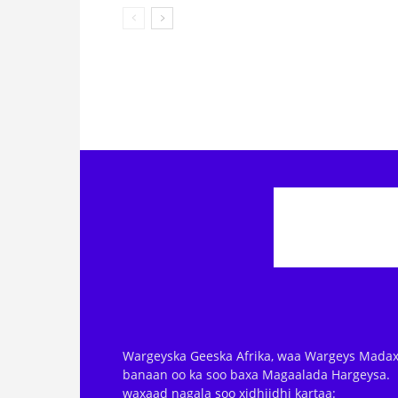
Wargeyska Geeska Afrika, waa Wargeys Madax
banaan oo ka soo baxa Magaalada Hargeysa.
waxaad nagala soo xidhiidhi kartaa: