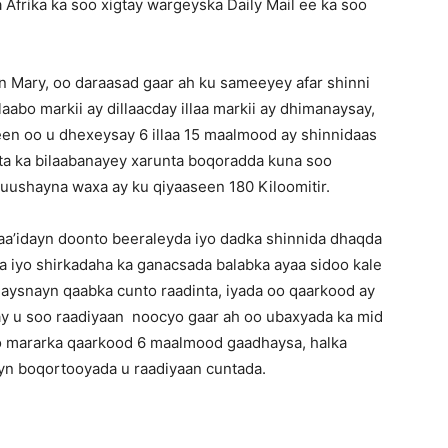
a Afrika ka soo xigtay wargeyska Daily Mail ee ka soo
n Mary, oo daraasad gaar ah ku sameeyey afar shinni
aabo markii ay dillaacday illaa markii ay dhimanaysay,
n oo u dhexeysay 6 illaa 15 maalmood ay shinnidaas
a ka bilaabanayey xarunta boqoradda kuna soo
ushayna waxa ay ku qiyaaseen 180 Kiloomitir.
faa’idayn doonto beeraleyda iyo dadka shinnida dhaqda
a iyo shirkadaha ka ganacsada balabka ayaa sidoo kale
aysnayn qaabka cunto raadinta, iyada oo qaarkood ay
ay u soo raadiyaan noocyo gaar ah oo ubaxyada ka mid
o mararka qaarkood 6 maalmood gaadhaysa, halka
yn boqortooyada u raadiyaan cuntada.