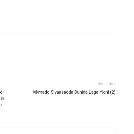
Next article
yo
Xikmado Siyaasadda Dunida Laga Yidhi (2)
 In
o