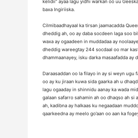
kelidii” ayaa lagu yidhi warkan oo uu Geesk
baxa Ingiriiska.
Cilmibaadhayaal ka tirsan jaamacadda Quee
dheddig ah, oo ay daba socdeen laga soo bil
waxa ay ogaadeen in muddadaa ay noolaayee
dheddig wareegtay 244 socdaal oo mar kast
dhammaanayey, isku darka masaafadda ay du
Daraasaddan oo la filayo in ay si weyn ugu 
oo ay ku jiraan kuwa sida gaarka ah u dhaqd
lagu ogaaday in shinnidu aanay ka wada mid
galaan safarro sahamin ah oo dhaqso ah si 
ah, kadibna ay halkaas ku negaadaan mudd
qaarkeedna ay meelo go’aan oo aan ka foge