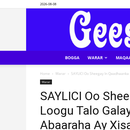
2026-08-08
BOGGA
WARAR
MAQA
Home
Warar
SAYLICI Oo Sheegay In Qaadhaanka 
Warar
SAYLICI Oo Shee
Loogu Talo Gala
Abaaraha Ay Xis