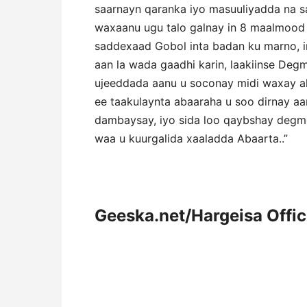
saarnayn qaranka iyo masuuliyadda na sa
waxaanu ugu talo galnay in 8 maalmood
saddexaad Gobol inta badan ku marno, 
aan la wada gaadhi karin, laakiinse Deg
ujeeddada aanu u soconay midi waxay ah
ee taakulaynta abaaraha u soo dirnay aa
dambaysay, iyo sida loo qaybshay degmo
waa u kuurgalida xaaladda Abaarta..”
Geeska.net/Hargeisa Offi