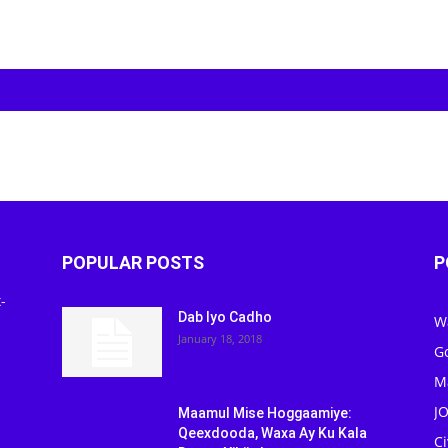
POPULAR POSTS
P
-
Dab Iyo Cadho
W
January 18, 2018
G
M
J
Maamul Mise Hoggaamiye:
Qeexdooda, Waxa Ay Ku Kala
C