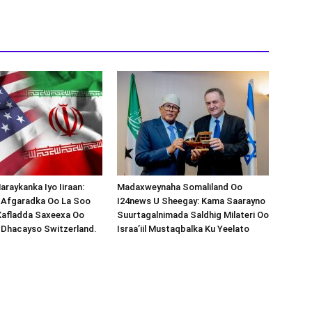
araykanka Iyo Iiraan:
Madaxweynaha Somaliland Oo
s-Afgaradka Oo La Soo
I24news U Sheegay: Kama Saarayno
Xafladda Saxeexa Oo
Suurtagalnimada Saldhig Milateri Oo
 Dhacayso Switzerland.
Israa’iil Mustaqbalka Ku Yeelato