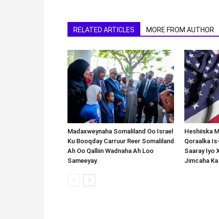
RELATED ARTICLES
MORE FROM AUTHOR
Madaxweynaha Somaliland Oo Israel
Heshiiska M
Ku Booqday Carruur Reer Somaliland
Qoraalka I
Ah Oo Qalliin Wadnaha Ah Loo
Saaray Iyo 
Sameeyay.
Jimcaha Ka