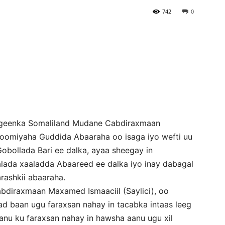
742
0
Newspaper
igeenka Somaliland Mudane Cabdiraxmaan
doomiyaha Guddida Abaaraha oo isaga iyo wefti uu
bollada Bari ee dalka, ayaa sheegay in
lada xaaladda Abaareed ee dalka iyo inay dabagal
ashkii abaaraha.
diraxmaan Maxamed Ismaaciil (Saylici), oo
aad baan ugu faraxsan nahay in tacabka intaas leeg
anu ku faraxsan nahay in hawsha aanu ugu xil