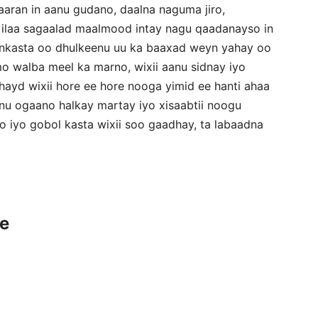
aran in aanu gudano, daalna naguma jiro,
 ilaa sagaalad maalmood intay nagu qaadanayso in
inkasta oo dhulkeenu uu ka baaxad weyn yahay oo
mo walba meel ka marno, wixii aanu sidnay iyo
ayd wixii hore ee hore nooga yimid ee hanti ahaa
nu ogaano halkay martay iyo xisaabtii noogu
 iyo gobol kasta wixii soo gaadhay, ta labaadna
ce