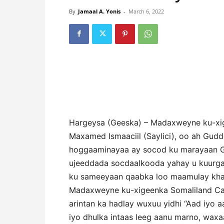
By
Jamaal A. Yonis
-
March 6, 2022
Hargeysa (Geeska) – Madaxweyne ku-x
Maxamed Ismaaciil (Saylici), oo ah Gud
hoggaaminayaa ay socod ku marayaan Go
ujeeddada socdaalkooda yahay u kuurga
ku sameeyaan qaabka loo maamulay khar
Madaxweyne ku-xigeenka Somaliland Cab
arintan ka hadlay wuxuu yidhi “Aad iyo 
iyo dhulka intaas leeg aanu marno, waxa