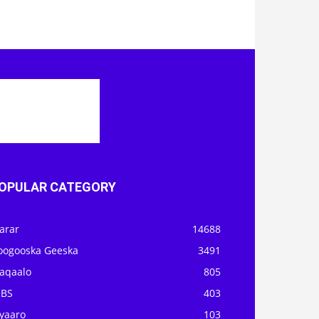
OPULAR CATEGORY
arar
14688
oogooska Geeska
3491
aqaalo
805
OBS
403
iyaaro
103