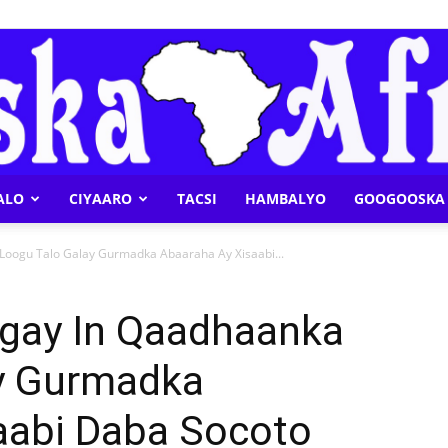
ALO
CIYAARO
TACSI
HAMBALYO
GOOGOOSKA 
Geeska
Loogu Talo Galay Gurmadka Abaaraha Ay Xisaabi...
gay In Qaadhaanka
y Gurmadka
Afrika
aabi Daba Socoto