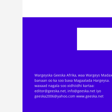
Wargeyska Geeska Afrika, waa Wargeys Madax
banaan oo ka soo baxa Magaalada Hargeysa.
waxaad nagala soo xidhiidhi kartaa:
editor@geeska.net, info@geeska.net iyo
geeska2006@yahoo.com www.geeska.net