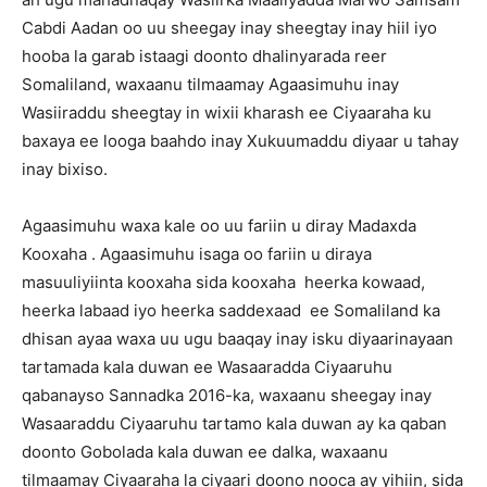
Cabdi Aadan oo uu sheegay inay sheegtay inay hiil iyo
hooba la garab istaagi doonto dhalinyarada reer
Somaliland, waxaanu tilmaamay Agaasimuhu inay
Wasiiraddu sheegtay in wixii kharash ee Ciyaaraha ku
baxaya ee looga baahdo inay Xukuumaddu diyaar u tahay
inay bixiso.
Agaasimuhu waxa kale oo uu fariin u diray Madaxda
Kooxaha . Agaasimuhu isaga oo fariin u diraya
masuuliyiinta kooxaha sida kooxaha heerka kowaad,
heerka labaad iyo heerka saddexaad ee Somaliland ka
dhisan ayaa waxa uu ugu baaqay inay isku diyaarinayaan
tartamada kala duwan ee Wasaaradda Ciyaaruhu
qabanayso Sannadka 2016-ka, waxaanu sheegay inay
Wasaaraddu Ciyaaruhu tartamo kala duwan ay ka qaban
doonto Gobolada kala duwan ee dalka, waxaanu
tilmaamay Ciyaaraha la ciyaari doono nooca ay yihiin, sida