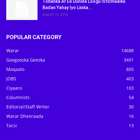
Tobanka Af Ee Dunida Loogu Isticmaalka
Badan Yahay Iyo Liiska...
August 15, 2018
POPULAR CATEGORY
Warar
14688
Googooska Geeska
3491
Maqaalo
805
JOBS
403
Ciyaaro
103
Columnists
54
Editorial/Staff Writer
30
Warar Dheeraada
16
Tacsi
13