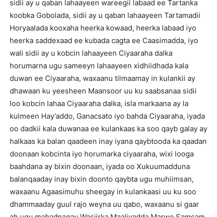
sidii ay u qaban lahaayeen wareegii labaad ee Tartanka
koobka Gobolada, sidii ay u qaban lahaayeen Tartamadii
Horyaalada kooxaha heerka kowaad, heerka labaad iyo
heerka saddexaad ee kubada cagta ee Caasimadda, iyo
wali sidii ay u kobcin lahaayeen Ciyaaraha dalka
horumarna ugu sameeyn lahaayeen xidhiidhada kala
duwan ee Ciyaaraha, waxaanu tilmaamay in kulankii ay
dhawaan ku yeesheen Maansoor uu ku saabsanaa sidii
loo kobcin lahaa Ciyaaraha dalka, isla markaana ay la
kulmeen Hay’addo, Ganacsato iyo bahda Ciyaaraha, iyada
oo dadkii kala duwanaa ee kulankaas ka soo qayb galay ay
halkaas ka balan qaadeen inay iyana qaybtooda ka qaadan
doonaan kobcinta iyo horumarka ciyaaraha, wixi looga
baahdana ay bixin doonaan, iyada oo Xukuumadduna
balanqaaday inay bixin doonto qaybta ugu muhiimsan,
waxaanu Agaasimuhu sheegay in kulankaasi uu ku soo
dhammaaday guul rajo weyna uu qabo, waxaanu si gaar
ah ugu mahadnaqay Wasiirka Maaliyadda Marwo Samsam