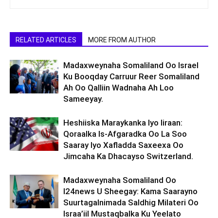
RELATED ARTICLES
MORE FROM AUTHOR
Madaxweynaha Somaliland Oo Israel
Ku Booqday Carruur Reer Somaliland
Ah Oo Qalliin Wadnaha Ah Loo
Sameeyay.
Heshiiska Maraykanka Iyo Iiraan:
Qoraalka Is-Afgaradka Oo La Soo
Saaray Iyo Xafladda Saxeexa Oo
Jimcaha Ka Dhacayso Switzerland.
Madaxweynaha Somaliland Oo
I24news U Sheegay: Kama Saarayno
Suurtagalnimada Saldhig Milateri Oo
Israa’iil Mustaqbalka Ku Yeelato