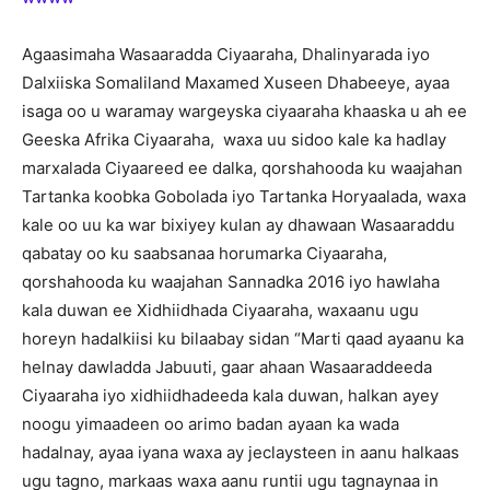
Agaasimaha Wasaaradda Ciyaaraha, Dhalinyarada iyo
Dalxiiska Somaliland Maxamed Xuseen Dhabeeye, ayaa
isaga oo u waramay wargeyska ciyaaraha khaaska u ah ee
Geeska Afrika Ciyaaraha, waxa uu sidoo kale ka hadlay
marxalada Ciyaareed ee dalka, qorshahooda ku waajahan
Tartanka koobka Gobolada iyo Tartanka Horyaalada, waxa
kale oo uu ka war bixiyey kulan ay dhawaan Wasaaraddu
qabatay oo ku saabsanaa horumarka Ciyaaraha,
qorshahooda ku waajahan Sannadka 2016 iyo hawlaha
kala duwan ee Xidhiidhada Ciyaaraha, waxaanu ugu
horeyn hadalkiisi ku bilaabay sidan “Marti qaad ayaanu ka
helnay dawladda Jabuuti, gaar ahaan Wasaaraddeeda
Ciyaaraha iyo xidhiidhadeeda kala duwan, halkan ayey
noogu yimaadeen oo arimo badan ayaan ka wada
hadalnay, ayaa iyana waxa ay jeclaysteen in aanu halkaas
ugu tagno, markaas waxa aanu runtii ugu tagnaynaa in