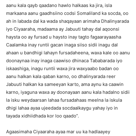
aanu kala qayb qaadano hawlo halkaas ka jira, isla
markaana aanu gaadhsiino codsi Somaliland ka socda, oo
ah in labada dal ka wada shaqayaan arimaha Dhalinyarada
iyo Ciyaaraha, madaama ay Jabuuti tahay dal aqoonsi
haysta oo ay fursad u haysto inay tagto fagaarayaasha
Caalamka inay runtii gacan inaga siiso sidii inagu dal
ahaan u bandhigi lahayn fursadaheena, waxa kale oo aanu
doonaynaa inay inaga caawiso dhinaca Tababarada iyo
iskaashiga, inagu runtii waxa jira waxyaabo badan oo
aanu halkan kala qaban karno, oo dhalinyarada reer
Jabuuti halkan ka sameeyan karto, ama aynu ka caawin
karno, iyaguna waxa ay doonayaan aanu kala hadalno sidii
la isku weydaarsan lahaa fursadahaas meelna la iskula
dhigi lahaa ayaa ujeedada socdaalkaygu yahay iyo in
tayada xidhiidhada kor loo qaado”.
Agaasimaha Ciyaaraha ayaa mar uu ka hadlaayey