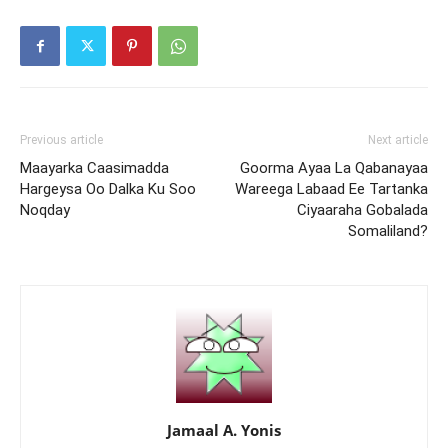
Previous article
Next article
Maayarka Caasimadda
Goorma Ayaa La Qabanayaa
Hargeysa Oo Dalka Ku Soo
Wareega Labaad Ee Tartanka
Noqday
Ciyaaraha Gobalada
Somaliland?
Jamaal A. Yonis