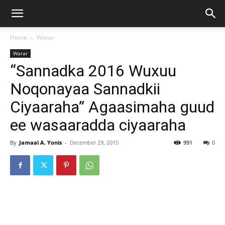
Home
Warar
Warar
“Sannadka 2016 Wuxuu
Noqonayaa Sannadkii
Ciyaaraha” Agaasimaha guud
ee wasaaradda ciyaaraha
By
Jamaal A. Yonis
-
December 29, 2015
991
0