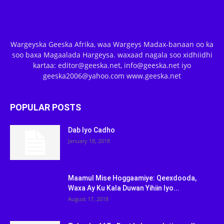
Wargeyska Geeska Afrika, waa Wargeys Madax-banaan oo ka
soo baxa Magaalada Hargeysa. waxaad nagala soo xidhiidhi
kartaa: editor@geeska.net, info@geeska.net iyo
geeska2006@yahoo.com www.geeska.net
POPULAR POSTS
Dab Iyo Cadho
January 18, 2018
Maamul Mise Hoggaamiye: Qeexdooda,
Waxa Ay Ku Kala Duwan Yihiin Iyo...
August 17, 2018