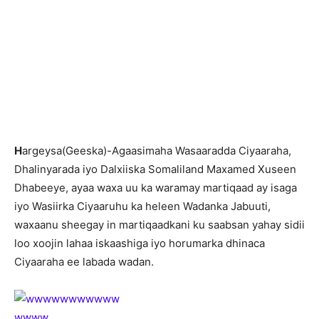
H
argeysa(Geeska)-Agaasimaha Wasaaradda Ciyaaraha,
Dhalinyarada iyo Dalxiiska Somaliland Maxamed Xuseen
Dhabeeye, ayaa waxa uu ka waramay martiqaad ay isaga
iyo Wasiirka Ciyaaruhu ka heleen Wadanka Jabuuti,
waxaanu sheegay in martiqaadkani ku saabsan yahay sidii
loo xoojin lahaa iskaashiga iyo horumarka dhinaca
Ciyaaraha ee labada wadan.