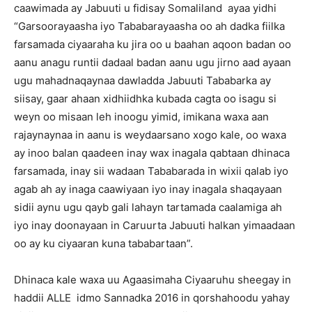
caawimada ay Jabuuti u fidisay Somaliland ayaa yidhi
“Garsoorayaasha iyo Tababarayaasha oo ah dadka fiilka
farsamada ciyaaraha ku jira oo u baahan aqoon badan oo
aanu anagu runtii dadaal badan aanu ugu jirno aad ayaan
ugu mahadnaqaynaa dawladda Jabuuti Tababarka ay
siisay, gaar ahaan xidhiidhka kubada cagta oo isagu si
weyn oo misaan leh inoogu yimid, imikana waxa aan
rajaynaynaa in aanu is weydaarsano xogo kale, oo waxa
ay inoo balan qaadeen inay wax inagala qabtaan dhinaca
farsamada, inay sii wadaan Tababarada in wixii qalab iyo
agab ah ay inaga caawiyaan iyo inay inagala shaqayaan
sidii aynu ugu qayb gali lahayn tartamada caalamiga ah
iyo inay doonayaan in Caruurta Jabuuti halkan yimaadaan
oo ay ku ciyaaran kuna tababartaan”.
Dhinaca kale waxa uu Agaasimaha Ciyaaruhu sheegay in
haddii ALLE idmo Sannadka 2016 in qorshahoodu yahay