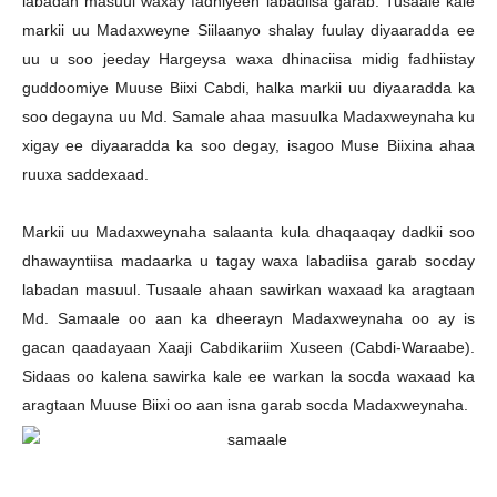
labadan masuul waxay fadhiyeen labadiisa garab. Tusaale kale
markii uu Madaxweyne Siilaanyo shalay fuulay diyaaradda ee
uu u soo jeeday Hargeysa waxa dhinaciisa midig fadhiistay
guddoomiye Muuse Biixi Cabdi, halka markii uu diyaaradda ka
soo degayna uu Md. Samale ahaa masuulka Madaxweynaha ku
xigay ee diyaaradda ka soo degay, isagoo Muse Biixina ahaa
ruuxa saddexaad.
Markii uu Madaxweynaha salaanta kula dhaqaaqay dadkii soo
dhawayntiisa madaarka u tagay waxa labadiisa garab socday
labadan masuul. Tusaale ahaan sawirkan waxaad ka aragtaan
Md. Samaale oo aan ka dheerayn Madaxweynaha oo ay is
gacan qaadayaan Xaaji Cabdikariim Xuseen (Cabdi-Waraabe).
Sidaas oo kalena sawirka kale ee warkan la socda waxaad ka
aragtaan Muuse Biixi oo aan isna garab socda Madaxweynaha.