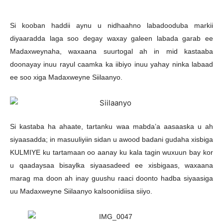
Si kooban haddii aynu u nidhaahno labadooduba markii
diyaaradda laga soo degay waxay galeen labada garab ee
Madaxweynaha, waxaana suurtogal ah in mid kastaaba
doonayay inuu rayul caamka ka iibiyo inuu yahay ninka labaad
ee soo xiga Madaxweyne Siilaanyo.
Si kastaba ha ahaate, tartanku waa mabda’a aasaaska u ah
siyaasadda; in masuuliyiin sidan u awood badani gudaha xisbiga
KULMIYE ku tartamaan oo aanay ku kala tagin wuxuun bay kor
u qaadaysaa bisaylka siyaasadeed ee xisbigaas, waxaana
marag ma doon ah inay guushu raaci doonto hadba siyaasiga
uu Madaxweyne Siilaanyo kalsoonidiisa siiyo.