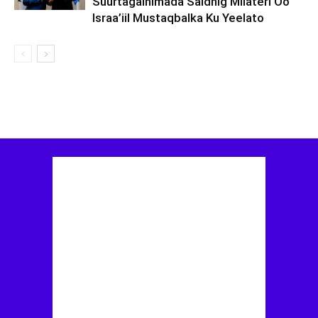
Suurtagalnimada Saldhig Milateri Oo
Israa’iil Mustaqbalka Ku Yeelato