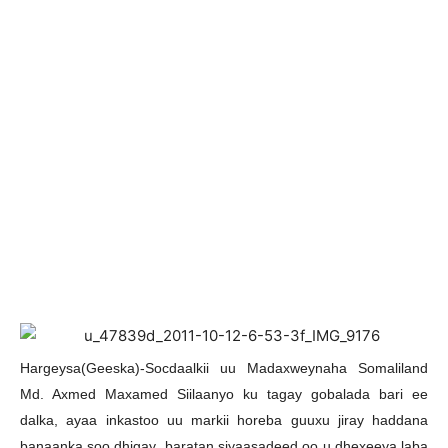
H
argeysa(Geeska)-Socdaalkii uu Madaxweynaha Somaliland
Md. Axmed Maxamed Siilaanyo ku tagay gobalada bari ee
dalka, ayaa inkastoo uu markii horeba guuxu jiray haddana
banaanka soo dhigay baratan siyaasadeed oo u dhexeeya laba