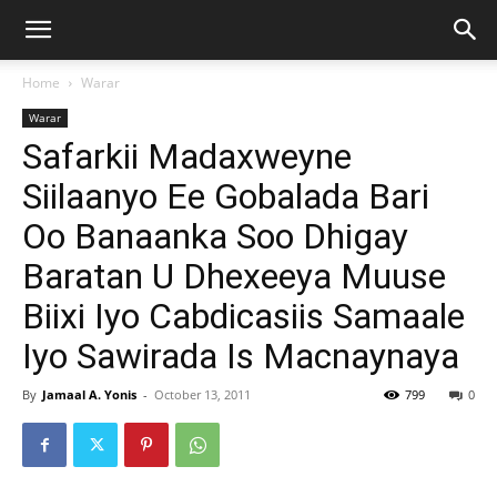
Home
Warar
Warar
Safarkii Madaxweyne
Siilaanyo Ee Gobalada Bari
Oo Banaanka Soo Dhigay
Baratan U Dhexeeya Muuse
Biixi Iyo Cabdicasiis Samaale
Iyo Sawirada Is Macnaynaya
By
Jamaal A. Yonis
-
October 13, 2011
799
0