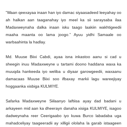
“Waan qeexayaa inaan han iyo damac siyaasadeed leeyahay oo
ah halkan aan taaganahay iyo meel ka sii saraysaba ilaa
Madaxweynaha dalka inaan isku taago laakiin wakhtigeedii
maaha maanta oo lama joogo.” Ayuu yidhi Samaale oo
warbaahinta la hadlay.
Md. Muuse Biixi Cabdi, ayaa isna inkastoo aanu si cad u
sheegin inuu Madaxweyne u tartami doono haddana waxa ka
muuqda hankeeda iyo weliba u diyaar garowgeedii, waxaanu
damacaas Muuse Biixi soo ifbaxay markii lagu wareejiyay
hoggaanka xisbiga KULMIYE.
Safarka Madaxweyne Siilaanyo laftiisa ayay dad badani u
arkayeen mid aan ka dheerayn danaha xisiga KULMIYE, isagoo
dadweynaha reer Ceerigaabo iyo kuwa Burco labadaba uga
mahadceliyay taageeradii ay xilligii ololaha la garab istaageen