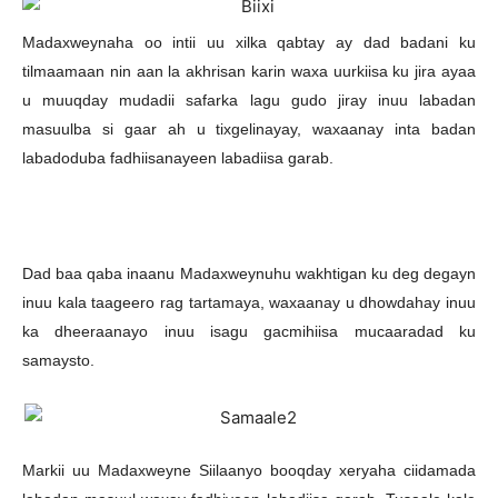
Madaxweynaha oo intii uu xilka qabtay ay dad badani ku
tilmaamaan nin aan la akhrisan karin waxa uurkiisa ku jira ayaa
u muuqday mudadii safarka lagu gudo jiray inuu labadan
masuulba si gaar ah u tixgelinayay, waxaanay inta badan
labadoduba fadhiisanayeen labadiisa garab.
Dad baa qaba inaanu Madaxweynuhu wakhtigan ku deg degayn
inuu kala taageero rag tartamaya, waxaanay u dhowdahay inuu
ka dheeraanayo inuu isagu gacmihiisa mucaaradad ku
samaysto.
Markii uu Madaxweyne Siilaanyo booqday xeryaha ciidamada