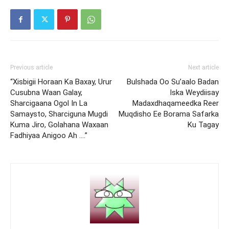
Previous article
Next article
“Xisbigii Horaan Ka Baxay, Urur
Bulshada Oo Su’aalo Badan
Cusubna Waan Galay,
Iska Weydiisay
Sharcigaana Ogol In La
Madaxdhaqameedka Reer
Samaysto, Sharciguna Mugdi
Muqdisho Ee Borama Safarka
Kuma Jiro, Golahana Waxaan
Ku Tagay
Fadhiyaa Anigoo Ah ….”