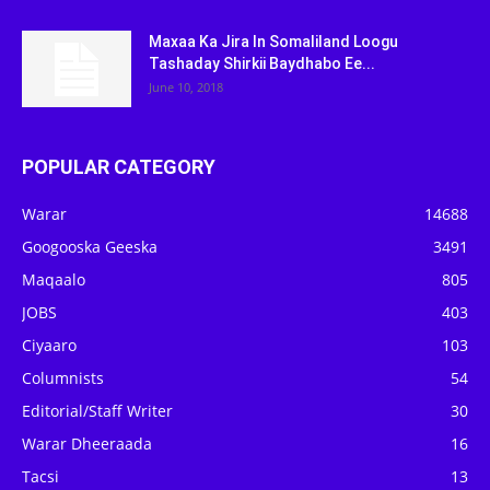
Maxaa Ka Jira In Somaliland Loogu
Tashaday Shirkii Baydhabo Ee...
June 10, 2018
POPULAR CATEGORY
Warar
14688
Googooska Geeska
3491
Maqaalo
805
JOBS
403
Ciyaaro
103
Columnists
54
Editorial/Staff Writer
30
Warar Dheeraada
16
Tacsi
13