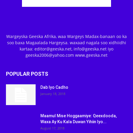
Wargeyska Geeska Afrika, waa Wargeys Madax-banaan oo ka
soo baxa Magaalada Hargeysa. waxaad nagala soo xidhiidhi
kartaa: editor@geeska.net, info@geeska.net iyo
geeska2006@yahoo.com www.geeska.net
POPULAR POSTS
Dab Iyo Cadho
January 18, 2018
Maamul Mise Hoggaamiye: Qeexdooda,
Waxa Ay Ku Kala Duwan Yihiin Iyo...
August 17, 2018