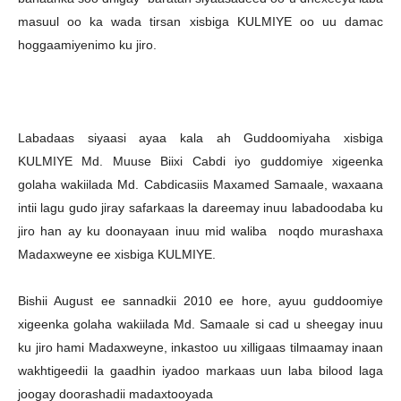
masuul oo ka wada tirsan xisbiga KULMIYE oo uu damac
hoggaamiyenimo ku jiro.
Labadaas siyaasi ayaa kala ah Guddoomiyaha xisbiga
KULMIYE Md. Muuse Biixi Cabdi iyo guddomiye xigeenka
golaha wakiilada Md. Cabdicasiis Maxamed Samaale, waxaana
intii lagu gudo jiray safarkaas la dareemay inuu labadoodaba ku
jiro han ay ku doonayaan inuu mid waliba noqdo murashaxa
Madaxweyne ee xisbiga KULMIYE.
Bishii August ee sannadkii 2010 ee hore, ayuu guddoomiye
xigeenka golaha wakiilada Md. Samaale si cad u sheegay inuu
ku jiro hami Madaxweyne, inkastoo uu xilligaas tilmaamay inaan
wakhtigeedii la gaadhin iyadoo markaas uun laba bilood laga
joogay doorashadii madaxtooyada