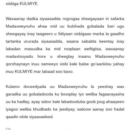
xisbiga KULMIYE.
Waxaanay dadka siyaasadda rogrogaa sheegayaan in safarka
Madaxweynuhu ahaa mid uu bulshada gobalada bari ugu
sheegayay inay taageero u fidiyaan xisbigaas marka la gaadho
tartanka ururada siyaasadda, waana sababta keentay inay
labadan masuulba ka mid noqdaan weftigiisa, waxaanay
madaxtooyadu hore u sheegtay inaanu Madaxweynuhu
qorshaynayn inuu sameeyo xisbi kale balse go’aankiisu yahay
inuu KULMIYE mar labaad soo baxo.
Kulamo doceedyada uu Madaxweynuhu la yeeshay wax
garadka uu gobaladooda ku booqday iyo weliba fagaarayasha
uu ka hadlay, ayay sidoo kale labadooduba goob joog ahaayeen
iyagoo weliba khudbado ka jeediyay, waloow aanay soo hadal
qaadin olole siyaasadeed.