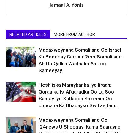
Jamaal A. Yonis
RELATED ARTICLES
MORE FROM AUTHOR
Madaxweynaha Somaliland Oo Israel
Ku Booqday Carruur Reer Somaliland
Ah Oo Qalliin Wadnaha Ah Loo
Sameeyay.
Heshiiska Maraykanka Iyo Iiraan:
Qoraalka Is-Afgaradka Oo La Soo
Saaray Iyo Xafladda Saxeexa Oo
Jimcaha Ka Dhacayso Switzerland.
Madaxweynaha Somaliland Oo
I24news U Sheegay: Kama Saarayno