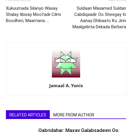
Previous article
Next article
Xukuumada Silanyo Waxay
Suldaan Maxamed Suldan
Shalay Iibisay Moofadii Cilmi
Cabdiqaadir Oo Sheegay In
Boodheri, Maantana…..
Aanay Dhibaato Ku Jirin
Maalgelinta Dekada Berbera
Jamaal A. Yonis
RELATED ARTICLES
MORE FROM AUTHOR
Qabridahar: Maxay Galabsadeen Oo