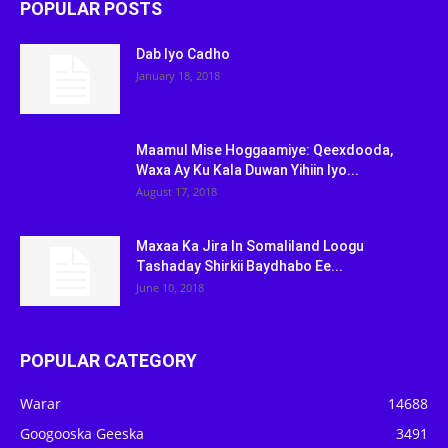
POPULAR POSTS
Dab Iyo Cadho
January 18, 2018
Maamul Mise Hoggaamiye: Qeexdooda,
Waxa Ay Ku Kala Duwan Yihiin Iyo...
August 17, 2018
Maxaa Ka Jira In Somaliland Loogu
Tashaday Shirkii Baydhabo Ee...
June 10, 2018
POPULAR CATEGORY
Warar
14688
Googooska Geeska
3491