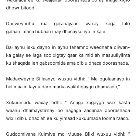
dhowr bilood.
Dadweynuhu ma garanayaan waxay kaga talo
galaan mana hubaan inay dhacayso iyo in kale.
Bal aynu isku dayno in aynu fahamno weedhaha diiwan-
ka galay ee laga soo xigtay qaar ka mid ah masuuliyiinta
ku shaqada leh qabsoomida ama dib u dhaca doorashada.
Madaxweyne Siilaanyo wuxuu yidhi: “ Ma ogolaanayo in
hal maalin laygu daro marka wakhtigaygu dhamaado,”.
Xukuumadu waxay tidhi: “ Anaga xagayga wax kasta
waanu dhamaystirnay oo nagaga aadanaa doorashada
wixii dib u dhac ah ee ku yimaad xukuumada looma raaco.
Gudoomiyaha Kulmiye md Muuse Biixi wuxuu yidhi: “