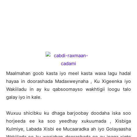
M
aalmahan goob kasta iyo meel kasta waxa lagu hadal
hayaa in doorashada Madaxweynaha , Ku Xigeenka iyo
Wakiiladu in ay ku qabsoomayso wakhtigii loogu talo
galay iyo in kale.
Wuxuu shicibku ku dhaga barjoobay doodaha iska soo
horjeeda ee ka soo yeedhay xukuumada , Xisbiga
Kulmiye, Labada Xisbi ee Mucaaradka ah iyo Golayaasha
Wakiilada ee ku waajahan doorashada oo ay inaga xigto