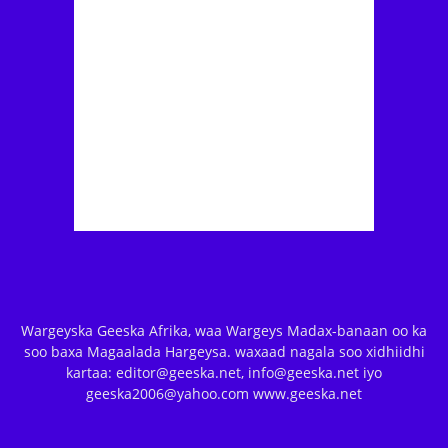
Wargeyska Geeska Afrika, waa Wargeys Madax-banaan oo ka
soo baxa Magaalada Hargeysa. waxaad nagala soo xidhiidhi
kartaa: editor@geeska.net, info@geeska.net iyo
geeska2006@yahoo.com www.geeska.net