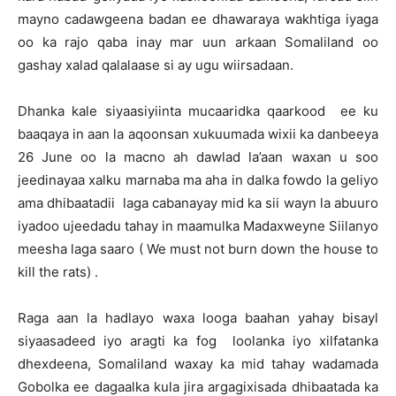
mayno cadawgeena badan ee dhawaraya wakhtiga iyaga
oo ka rajo qaba inay mar uun arkaan Somaliland oo
gashay xalad qalalaase si ay ugu wiirsadaan.
Dhanka kale siyaasiyiinta mucaaridka qaarkood ee ku
baaqaya in aan la aqoonsan xukuumada wixii ka danbeeya
26 June oo la macno ah dawlad la’aan waxan u soo
jeedinayaa xalku marnaba ma aha in dalka fowdo la geliyo
ama dhibaatadii laga cabanayay mid ka sii wayn la abuuro
iyadoo ujeedadu tahay in maamulka Madaxweyne Siilanyo
meesha laga saaro ( We must not burn down the house to
kill the rats) .
Raga aan la hadlayo waxa looga baahan yahay bisayl
siyaasadeed iyo aragti ka fog loolanka iyo xilfatanka
dhexdeena, Somaliland waxay ka mid tahay wadamada
Gobolka ee dagaalka kula jira argagixisada dhibaatada ka