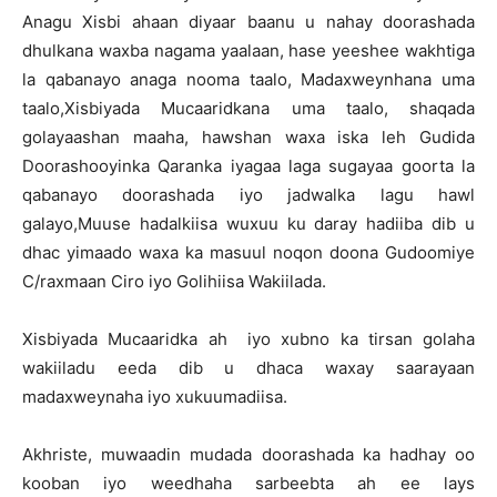
Anagu Xisbi ahaan diyaar baanu u nahay doorashada
dhulkana waxba nagama yaalaan, hase yeeshee wakhtiga
la qabanayo anaga nooma taalo, Madaxweynhana uma
taalo,Xisbiyada Mucaaridkana uma taalo, shaqada
golayaashan maaha, hawshan waxa iska leh Gudida
Doorashooyinka Qaranka iyagaa laga sugayaa goorta la
qabanayo doorashada iyo jadwalka lagu hawl
galayo,Muuse hadalkiisa wuxuu ku daray hadiiba dib u
dhac yimaado waxa ka masuul noqon doona Gudoomiye
C/raxmaan Ciro iyo Golihiisa Wakiilada.
Xisbiyada Mucaaridka ah iyo xubno ka tirsan golaha
wakiiladu eeda dib u dhaca waxay saarayaan
madaxweynaha iyo xukuumadiisa.
Akhriste, muwaadin mudada doorashada ka hadhay oo
kooban iyo weedhaha sarbeebta ah ee lays