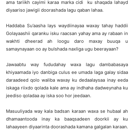
ama tariikh cayimi karaa marka cidi ku shaqada lahayd
diyaariso jawigii doorashada lagu qaban lahaa.
Haddaba Su’aasha lays waydiinayaa waxay tahay haddii
Golayaashii qaranku isku raacsan yahay ama ay rabaan in
wakhti dheerad ah loogu daro maxay buuqa u
samaynayaan oo ay bulshada naxliga ugu beerayaan?
Jawaabtu way fududahay waxa lagu dambabasaya
khiyaamada iyo danbiga culus ee umada laga galay sidaa
daraadeed qolo waliba waxay ku dedaalaysaa inay eeda
iskaga riixdo qolada kale ama ay indhaha dadweynaha ku
jeediso qoladaa ay iska soo hor jeedaan.
Masuuliyada way kala badsan karaan waxa se hubaal ah
dhamaantooda inay ka baaqsadeen doorkii ay ku
lahaayeen diyaarinta doorashada kamana galgalan karaan.