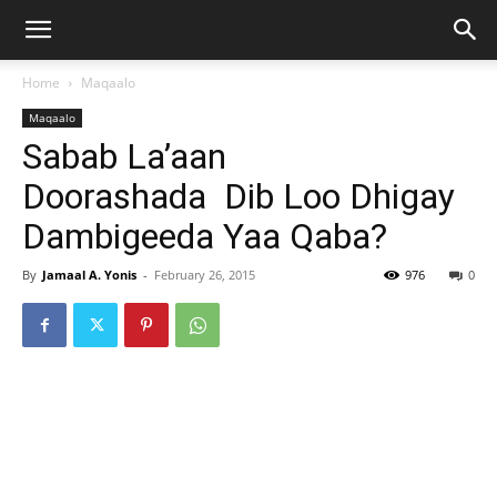
Home
Maqaalo
Maqaalo
Sabab La’aan
Doorashada Dib Loo Dhigay
Dambigeeda Yaa Qaba?
By
Jamaal A. Yonis
-
February 26, 2015
976
0