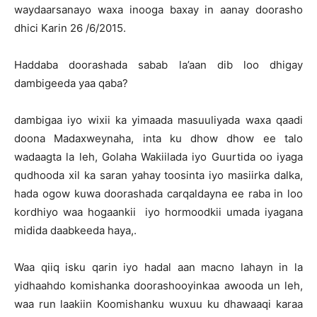
waydaarsanayo waxa inooga baxay in aanay doorasho
dhici Karin 26 /6/2015.
Haddaba doorashada sabab la’aan dib loo dhigay
dambigeeda yaa qaba?
dambigaa iyo wixii ka yimaada masuuliyada waxa qaadi
doona Madaxweynaha, inta ku dhow dhow ee talo
wadaagta la leh, Golaha Wakiilada iyo Guurtida oo iyaga
qudhooda xil ka saran yahay toosinta iyo masiirka dalka,
hada ogow kuwa doorashada carqaldayna ee raba in loo
kordhiyo waa hogaankii iyo hormoodkii umada iyagana
midida daabkeeda haya,.
Waa qiiq isku qarin iyo hadal aan macno lahayn in la
yidhaahdo komishanka doorashooyinkaa awooda un leh,
waa run laakiin Koomishanku wuxuu ku dhawaaqi karaa