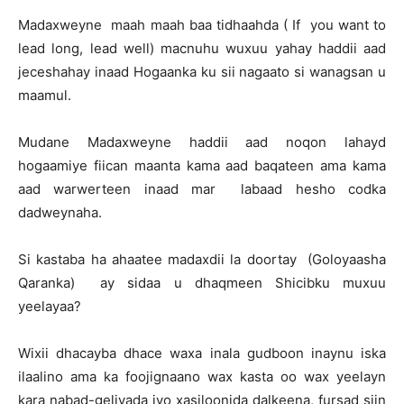
Madaxweyne maah maah baa tidhaahda ( If you want to
lead long, lead well) macnuhu wuxuu yahay haddii aad
jeceshahay inaad Hogaanka ku sii nagaato si wanagsan u
maamul.
Mudane Madaxweyne haddii aad noqon lahayd
hogaamiye fiican maanta kama aad baqateen ama kama
aad warwerteen inaad mar labaad hesho codka
dadweynaha.
Si kastaba ha ahaatee madaxdii la doortay (Goloyaasha
Qaranka) ay sidaa u dhaqmeen Shicibku muxuu
yeelayaa?
Wixii dhacayba dhace waxa inala gudboon inaynu iska
ilaalino ama ka foojignaano wax kasta oo wax yeelayn
kara nabad-geliyada iyo xasiloonida dalkeena, fursad siin