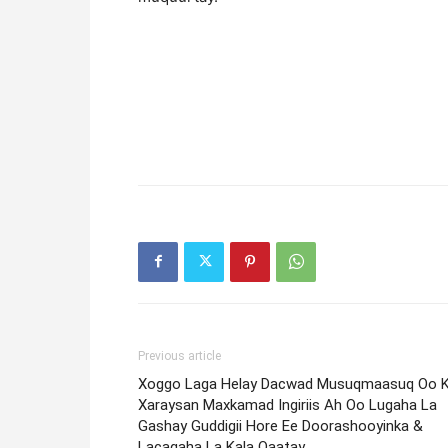
Previous article
Xoggo Laga Helay Dacwad Musuqmaasuq Oo 
Xaraysan Maxkamad Ingiriis Ah Oo Lugaha La
Gashay Guddigii Hore Ee Doorashooyinka &
Lacagaha La Kala Qaatay