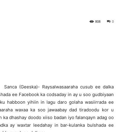
Newspaper
808
0
Sanca (Geeska)- Raysalwasaaraha cusub ee dalka
lshada ee Facebook ka codsaday in ay u soo gudbiyaan
ku habboon yihiin in lagu daro golaha wasiirrada ee
aaraha waxaa ka soo jawaabay dad tiradoodu kor u
an ka dhashay doodo xiiso badan iyo falanqayn adag oo
adka ay waxtar leedahay in bar-kulanka bulshada ee