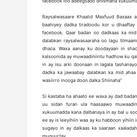
facebook loo adeegsado dhismaha xukuuma
Raysalwasaare Khaalid Maxfuud Baxaax a
baahiyey dadka tiradoodu kor u dhaaftay
facebook. Qaar badan oo dadkaas ka mi
dalabkan raysalwasaaraha oo lagu tilmaam
dhaca. Waxa aanay ku doodayaan in shac
kalsoonida ay muwaadiniintu hadhow ku qa
in ay isu arki doonaan in lagala tashana
dadka ka jawaabay dalabkan ka mid ahaa 
wasiirro inooga doon dalka Shiinaha”
Si kastaba ha ahaato ee waxa ay dad badan
uu sidan furan ula haasaawo muwaadinii
xukuumadda kana dalbanaya in ay bal u so
ee ay is leeyihiin waa ay ku habboon yihiin 
sugayo in ay dalkaas ka saaraan xaaladah
muquurtay.