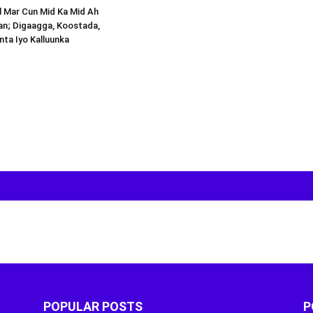
al Mar Cun Mid Ka Mid Ah
an; Digaagga, Koostada,
inta Iyo Kalluunka
POPULAR POSTS
P