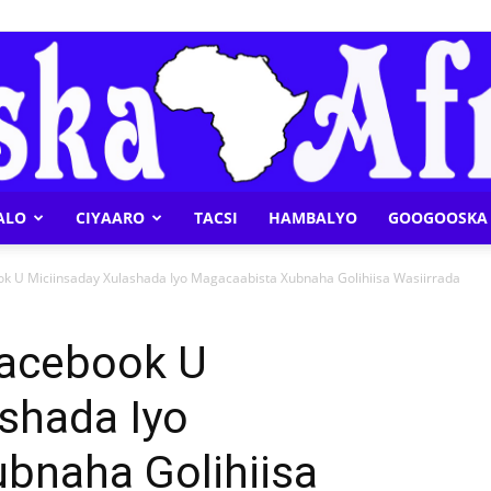
ALO
CIYAARO
TACSI
HAMBALYO
GOOGOOSKA 
Geeska
k U Miciinsaday Xulashada Iyo Magacaabista Xubnaha Golihiisa Wasiirrada
Facebook U
shada Iyo
Afrika
bnaha Golihiisa