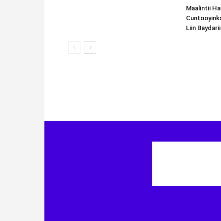
Maalintii H
Cuntooyink
Liin Baydari