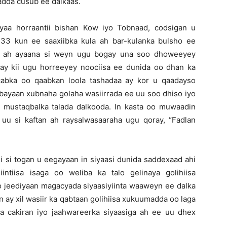
dda cusub ee dalkaas.
yaa horraantii bishan Kow iyo Tobnaad, codsigan u
 33 kun ee saaxiibka kula ah bar-kulanka bulsho ee
d ah ayaana si weyn ugu bogay una soo dhoweeyey
ay kii ugu horreeyey noociisa ee dunida oo dhan ka
abka oo qaabkan loola tashadaa ay kor u qaadayso
bayaan xubnaha golaha wasiirrada ee uu soo dhiso iyo
yo mustaqbalka talada dalkooda. In kasta oo muwaadin
uu si kaftan ah raysalwasaaraha ugu qoray, “Fadlan
i si togan u eegayaan in siyaasi dunida saddexaad ahi
ntiisa isaga oo weliba ka talo gelinaya golihiisa
o jeediyaan magacyada siyaasiyiinta waaweyn ee dalka
in ay xil wasiir ka qabtaan golihiisa xukuumadda oo laga
a cakiran iyo jaahwareerka siyaasiga ah ee uu dhex