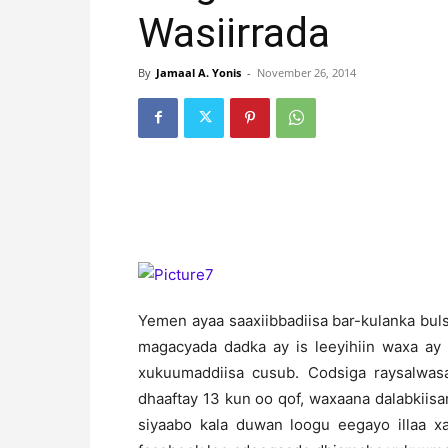
Wasiirrada
By
Jamaal A. Yonis
-
November 26, 2014
Yemen ayaa saaxiibbadiisa bar-kulanka bu
magacyada dadka ay is leeyihiin waxa ay 
xukuumaddiisa cusub. Codsiga raysalwas
dhaaftay 13 kun oo qof, waxaana dalabkiis
siyaabo kala duwan loogu eegayo illaa x