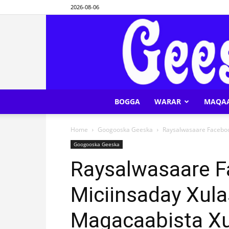
2026-08-06
BOGGA
WARAR
MAQA
Home
Googooska Geeska
Raysalwasaare Faceboo
Googooska Geeska
Raysalwasaare 
Miciinsaday Xula
Magacaabista Xu