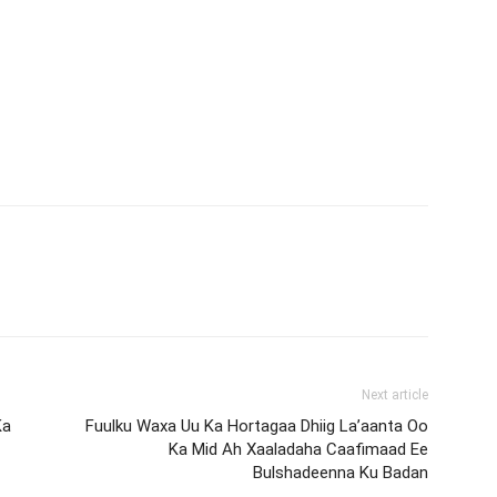
Next article
Ka
Fuulku Waxa Uu Ka Hortagaa Dhiig La’aanta Oo
Ka Mid Ah Xaaladaha Caafimaad Ee
Bulshadeenna Ku Badan