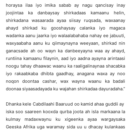
horaysa ilaa iyo imika sabab ay nagu qancisay inay
joojintaa ka danbaysay shirkadaas kamaanu helin,
shirkadana wasaarada ayaa siisay ruqsada, waxaanay
ahayd shirkad ku gooshaysay calanka iyo magaca
wadanka aanu jaarka iyo walaalabahaba nahay ee jabuuti,
waxyaabaha aanu ku qiimaynayna weeyaan, shirkad nin
ganacsade ah oo wayn ka danbeeyayna waa ay ahayd,
runtiina kamaanu filaynin, aad iyo aadna ayayna arintaasi
noogu tahay dhaawac waanu ka raaligalinaynaa shacabka
iyo rakaabkaba dhibta gaadhay, anagana waxa ay noo
noqon doontaa cashar, wax wayna waanu ka badali
doonaa siyaasadayada ku wajahan shirkadaa dayuradaha.”
Dhanka kele Cabdilaahi Baaruud oo kamid ahaa guddii ay
iska soo saareen kooxda qurba joota ah isla markaana la
kulmay madaxwaynu ku xigeenka ayaa wargaysaka
Geeska Afrika uga waramay sida uu u dhacay kulankaas