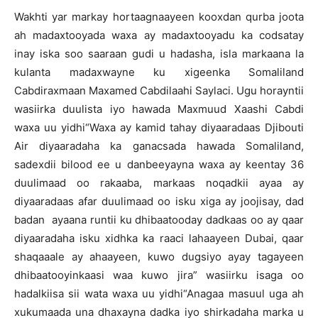
Wakhti yar markay hortaagnaayeen kooxdan qurba joota
ah madaxtooyada waxa ay madaxtooyadu ka codsatay
inay iska soo saaraan gudi u hadasha, isla markaana la
kulanta madaxwayne ku xigeenka Somaliland
Cabdiraxmaan Maxamed Cabdilaahi Saylaci. Ugu horayntii
wasiirka duulista iyo hawada Maxmuud Xaashi Cabdi
waxa uu yidhi“Waxa ay kamid tahay diyaaradaas Djibouti
Air diyaaradaha ka ganacsada hawada Somaliland,
sadexdii bilood ee u danbeeyayna waxa ay keentay 36
duulimaad oo rakaaba, markaas noqadkii ayaa ay
diyaaradaas afar duulimaad oo isku xiga ay joojisay, dad
badan ayaana runtii ku dhibaatooday dadkaas oo ay qaar
diyaaradaha isku xidhka ka raaci lahaayeen Dubai, qaar
shaqaaale ay ahaayeen, kuwo dugsiyo ayay tagayeen
dhibaatooyinkaasi waa kuwo jira” wasiirku isaga oo
hadalkiisa sii wata waxa uu yidhi“Anagaa masuul uga ah
xukumaada una dhaxayna dadka iyo shirkadaha marka u