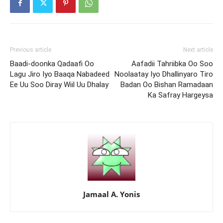
Previous article
Next article
Baadi-doonka Qadaafi Oo
Aafadii Tahriibka Oo Soo
Lagu Jiro Iyo Baaqa Nabadeed
Noolaatay Iyo Dhallinyaro Tiro
Ee Uu Soo Diray Wiil Uu Dhalay
Badan Oo Bishan Ramadaan
Ka Safray Hargeysa
Jamaal A. Yonis