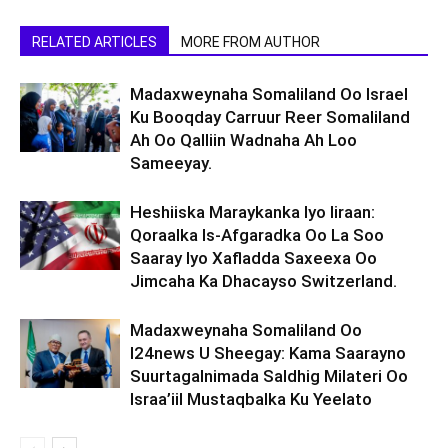
RELATED ARTICLES
MORE FROM AUTHOR
Madaxweynaha Somaliland Oo Israel
Ku Booqday Carruur Reer Somaliland
Ah Oo Qalliin Wadnaha Ah Loo
Sameeyay.
Heshiiska Maraykanka Iyo Iiraan:
Qoraalka Is-Afgaradka Oo La Soo
Saaray Iyo Xafladda Saxeexa Oo
Jimcaha Ka Dhacayso Switzerland.
Madaxweynaha Somaliland Oo
I24news U Sheegay: Kama Saarayno
Suurtagalnimada Saldhig Milateri Oo
Israa’iil Mustaqbalka Ku Yeelato