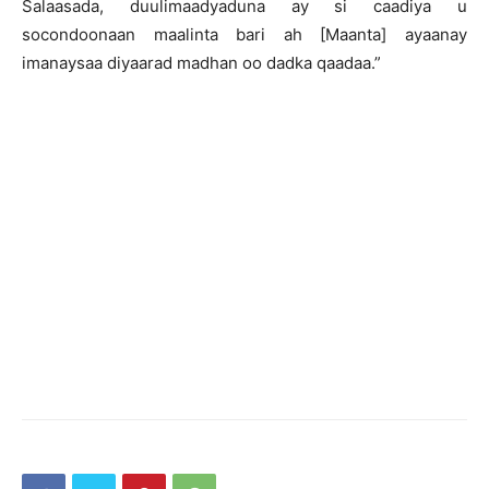
Salaasada, duulimaadyaduna ay si caadiya u
socondoonaan maalinta bari ah [Maanta] ayaanay
imanaysaa diyaarad madhan oo dadka qaadaa.”