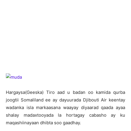
H
argaysa(Geeska) Tiro aad u badan oo kamida qurba
joogtii Somaliland ee ay dayuurada Djibouti Air keentay
wadanka isla markaasana waayay diyaarad qaada ayaa
shalay madaxtooyada la hortagay cabasho ay ku
maqashiinayaan dhibta soo gaadhay.