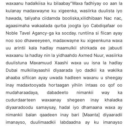
waxaanu hadalkiisa ku bilaabay“Waxa fadhiyay oo aan la
kulanay madaxwayne ku xigeenka, wasiirka duulista iyo
hawada, taliyaha ciidamda booliska,xilidhibaan Nac nac,
agaasimaha wakaalada qurba joogta iyo Cabdiqafaar oo
Noble Tavel Agancy-ga ka socday. runtiina si fiican ayay
noo soo dhaweeyeen, madaxwayne ku xigeenkuna waxa
uu arintii kala hadlay maamulkii shirkada ee jabuuti
waxaanu la hadlay nin la yidhaahdo Axmed Nuur, wasiirka
duulistuna Maxamuud Xaashi waxa uu isna la hadlay
Dubai mulkiilayaashii diyaarada iyo dadkii ka wakilka
ahaaba sifiican ayay uwada hadleen waxanu u sheegay
inay madaxtooyada hortaagan yihiin intaas oo qof oo
mudaharaadaya, dabadeeto nimankii way ka
cudurdaarteen waxaanay shegeen inay khaladka
diyaaradoodu samaysay, hadal iyo dhamaana waxa ay
nimankii balan qaadeen inay bari [Maanta] diyaaradii
imanayso, duulimaadkii labdaadna ay ku imanayso