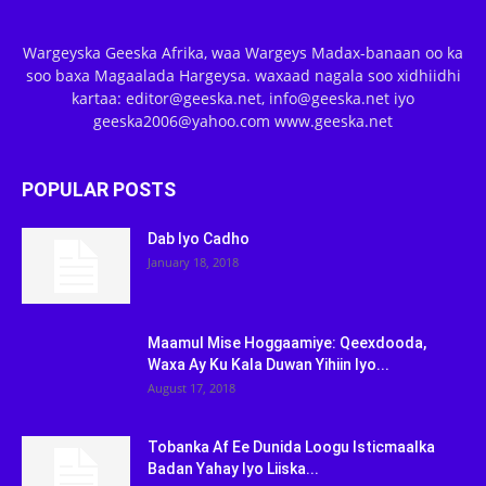
Wargeyska Geeska Afrika, waa Wargeys Madax-banaan oo ka
soo baxa Magaalada Hargeysa. waxaad nagala soo xidhiidhi
kartaa: editor@geeska.net, info@geeska.net iyo
geeska2006@yahoo.com www.geeska.net
POPULAR POSTS
Dab Iyo Cadho
January 18, 2018
Maamul Mise Hoggaamiye: Qeexdooda,
Waxa Ay Ku Kala Duwan Yihiin Iyo...
August 17, 2018
Tobanka Af Ee Dunida Loogu Isticmaalka
Badan Yahay Iyo Liiska...