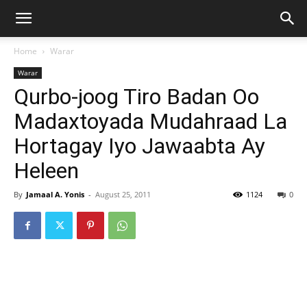
Home
Warar
Warar
Qurbo-joog Tiro Badan Oo
Madaxtoyada Mudahraad La
Hortagay Iyo Jawaabta Ay
Heleen
By
Jamaal A. Yonis
-
August 25, 2011
1124
0