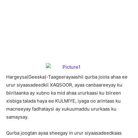
Hargeysa(Geeska)-Taageerayaashii qurba joota ahaa ee
urur siyaasadeedkii XAQSOOR, ayaa canbaareeyay ku
biiritaanka ay xubno ka mid ahaa ururkaasi ku biireen
xisbiga talada haya ee KULMIYE, iyaga oo arintaas ku
macneeyay fadhataysi ay xukuumaddu ururkaas ku
samaysay.
Qurba joogtan ayaa sheegay in urur siyaasadeedkaas