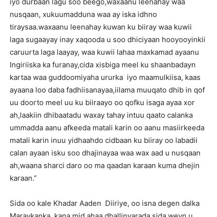
iyo durbaan lagu soo beego,waxaanu leenahay waa
nusqaan, xukuumadduna waa ay iska idhno
tiraysaa.waxaanu leenahay kuwan ku biiray waa kuwii
laga sugaayay inay xaqooda u soo dhiciyaan hooyooyinkii
caruurta laga laayay, waa kuwii lahaa maxkamad ayaanu
Ingiriiska ka furanay,cida xisbiga meel ku shaanbadayn
kartaa waa guddoomiyaha ururka iyo maamulkiisa, kaas
ayaana loo daba fadhiisanayaa,iilama muuqato dhib in qof
uu doorto meel uu ku biiraayo oo qofku isaga ayaa xor
ah,laakiin dhibaatadu waxay tahay intuu qaato calanka
ummadda aanu afkeeda matali karin oo aanu masiirkeeda
matali karin inuu yidhaahdo cidbaan ku biiray oo labadii
calan ayaan isku soo dhajinayaa waa wax aad u nusqaan
ah,waana sharci daro oo ma qaadan karaan kuma dhejin
karaan.”
Sida oo kale Khadar Aaden Diiriye, oo isna degen dalka
Maraykanka, kana mid ahaa dhallinyarada sida weyn u