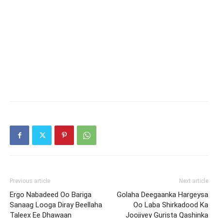
Previous article
Next article
Ergo Nabadeed Oo Bariga
Golaha Deegaanka Hargeysa
Sanaag Looga Diray Beellaha
Oo Laba Shirkadood Ka
Taleex Ee Dhawaan
Joojiyey Gurista Qashinka