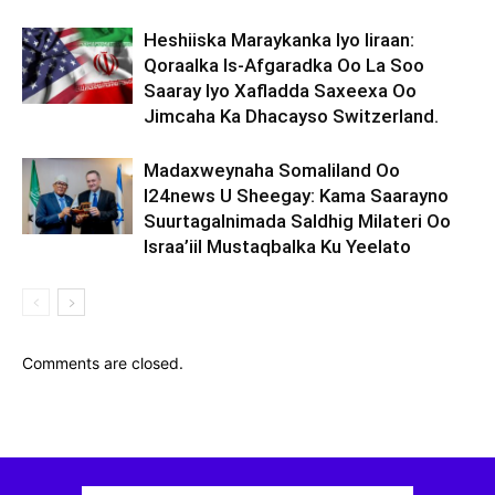
Heshiiska Maraykanka Iyo Iiraan:
Qoraalka Is-Afgaradka Oo La Soo
Saaray Iyo Xafladda Saxeexa Oo
Jimcaha Ka Dhacayso Switzerland.
Madaxweynaha Somaliland Oo
I24news U Sheegay: Kama Saarayno
Suurtagalnimada Saldhig Milateri Oo
Israa’iil Mustaqbalka Ku Yeelato
Comments are closed.