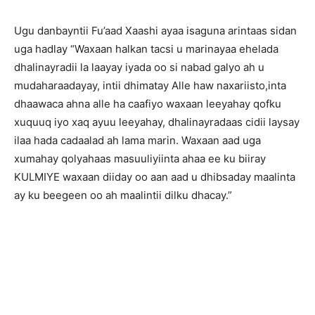
Ugu danbayntii Fu’aad Xaashi ayaa isaguna arintaas sidan
uga hadlay “Waxaan halkan tacsi u marinayaa ehelada
dhalinayradii la laayay iyada oo si nabad galyo ah u
mudaharaadayay, intii dhimatay Alle haw naxariisto,inta
dhaawaca ahna alle ha caafiyo waxaan leeyahay qofku
xuquuq iyo xaq ayuu leeyahay, dhalinayradaas cidii laysay
ilaa hada cadaalad ah lama marin. Waxaan aad uga
xumahay qolyahaas masuuliyiinta ahaa ee ku biiray
KULMIYE waxaan diiday oo aan aad u dhibsaday maalinta
ay ku beegeen oo ah maalintii dilku dhacay.”