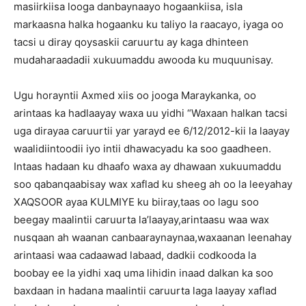
masiirkiisa looga danbaynaayo hogaankiisa, isla
markaasna halka hogaanku ku taliyo la raacayo, iyaga oo
tacsi u diray qoysaskii caruurtu ay kaga dhinteen
mudaharaadadii xukuumaddu awooda ku muquunisay.
Ugu horayntii Axmed xiis oo jooga Maraykanka, oo
arintaas ka hadlaayay waxa uu yidhi “Waxaan halkan tacsi
uga dirayaa caruurtii yar yarayd ee 6/12/2012-kii la laayay
waalidiintoodii iyo intii dhawacyadu ka soo gaadheen.
Intaas hadaan ku dhaafo waxa ay dhawaan xukuumaddu
soo qabanqaabisay wax xaflad ku sheeg ah oo la leeyahay
XAQSOOR ayaa KULMIYE ku biiray,taas oo lagu soo
beegay maalintii caruurta la’laayay,arintaasu waa wax
nusqaan ah waanan canbaaraynaynaa,waxaanan leenahay
arintaasi waa cadaawad labaad, dadkii codkooda la
boobay ee la yidhi xaq uma lihidin inaad dalkan ka soo
baxdaan in hadana maalintii caruurta laga laayay xaflad