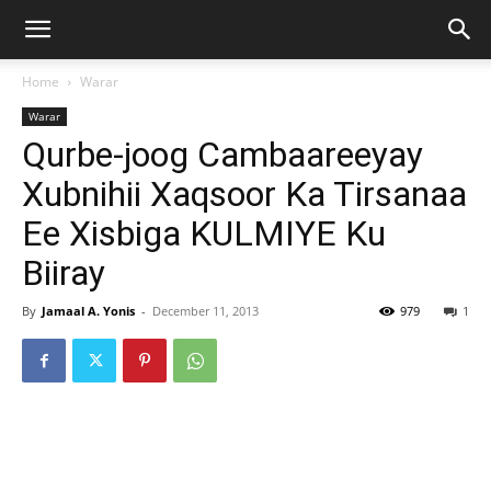
Home
Warar
Warar
Qurbe-joog Cambaareeyay
Xubnihii Xaqsoor Ka Tirsanaa
Ee Xisbiga KULMIYE Ku
Biiray
By
Jamaal A. Yonis
-
December 11, 2013
979
1