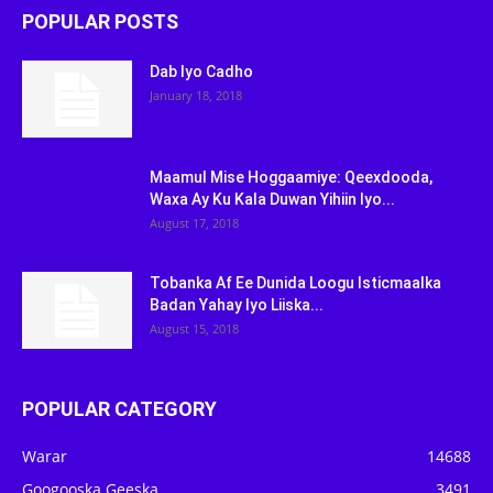
POPULAR POSTS
Dab Iyo Cadho
January 18, 2018
Maamul Mise Hoggaamiye: Qeexdooda,
Waxa Ay Ku Kala Duwan Yihiin Iyo...
August 17, 2018
Tobanka Af Ee Dunida Loogu Isticmaalka
Badan Yahay Iyo Liiska...
August 15, 2018
POPULAR CATEGORY
Warar
14688
Googooska Geeska
3491