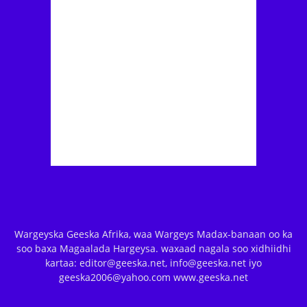
Wargeyska Geeska Afrika, waa Wargeys Madax-banaan oo ka
soo baxa Magaalada Hargeysa. waxaad nagala soo xidhiidhi
kartaa: editor@geeska.net, info@geeska.net iyo
geeska2006@yahoo.com www.geeska.net