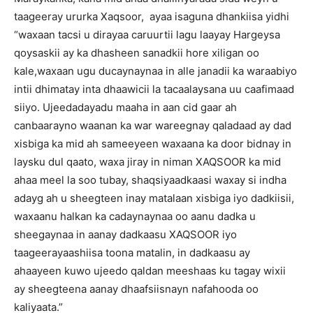
taageeray ururka Xaqsoor, ayaa isaguna dhankiisa yidhi
“waxaan tacsi u dirayaa caruurtii lagu laayay Hargeysa
qoysaskii ay ka dhasheen sanadkii hore xiligan oo
kale,waxaan ugu ducaynaynaa in alle janadii ka waraabiyo
intii dhimatay inta dhaawicii la tacaalaysana uu caafimaad
siiyo. Ujeedadayadu maaha in aan cid gaar ah
canbaarayno waanan ka war wareegnay qaladaad ay dad
xisbiga ka mid ah sameeyeen waxaana ka door bidnay in
laysku dul qaato, waxa jiray in niman XAQSOOR ka mid
ahaa meel la soo tubay, shaqsiyaadkaasi waxay si indha
adayg ah u sheegteen inay matalaan xisbiga iyo dadkiisii,
waxaanu halkan ka cadaynaynaa oo aanu dadka u
sheegaynaa in aanay dadkaasu XAQSOOR iyo
taageerayaashiisa toona matalin, in dadkaasu ay
ahaayeen kuwo ujeedo qaldan meeshaas ku tagay wixii
ay sheegteena aanay dhaafsiisnayn nafahooda oo
kaliyaata.”