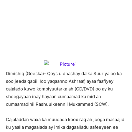
D
imishiq (Geeska)- Qoys u dhashay dalka Suuriya oo ka
soo jeeda qabiil loo yaqaanno Ashraaf, ayaa faafiyey
cajalado kuwo kombiyuutarka ah (CD/DVD) oo ay ku
sheegayaan inay hayaan cumaamad ka mid ah
cumaamadihii Rashuulkeennii Muxammed (SCW).
Cajaladdan waxa ka muuqada koox rag ah jooga masaajid
ku yaalla magaalada ay imika dagaalladu aafeeyeen ee