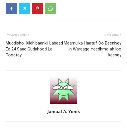
Previous article
Next article
Muqdisho: Xildhibaankii Labaad
Maamulka Haatuf Oo Beeniyey
Ee 24 Saac Gudahood La
In Waraaqo Yeedhmo ah loo
Toogtay
keenay
Jamaal A. Yonis