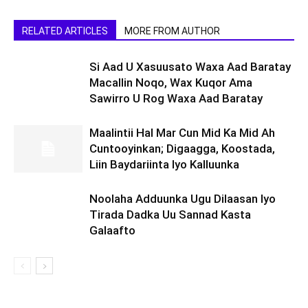
RELATED ARTICLES
MORE FROM AUTHOR
Si Aad U Xasuusato Waxa Aad Baratay
Macallin Noqo, Wax Kuqor Ama
Sawirro U Rog Waxa Aad Baratay
Maalintii Hal Mar Cun Mid Ka Mid Ah
Cuntooyinkan; Digaagga, Koostada,
Liin Baydariinta Iyo Kalluunka
Noolaha Adduunka Ugu Dilaasan Iyo
Tirada Dadka Uu Sannad Kasta
Galaafto