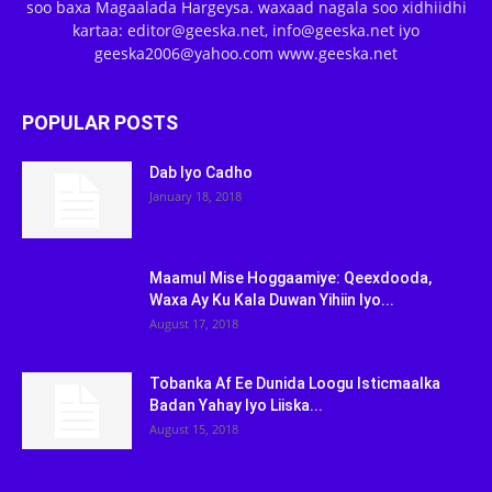
soo baxa Magaalada Hargeysa. waxaad nagala soo xidhiidhi
kartaa: editor@geeska.net, info@geeska.net iyo
geeska2006@yahoo.com www.geeska.net
POPULAR POSTS
Dab Iyo Cadho
January 18, 2018
Maamul Mise Hoggaamiye: Qeexdooda,
Waxa Ay Ku Kala Duwan Yihiin Iyo...
August 17, 2018
Tobanka Af Ee Dunida Loogu Isticmaalka
Badan Yahay Iyo Liiska...
August 15, 2018