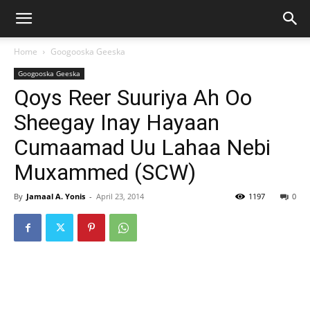
Home
Googooska Geeska
Googooska Geeska
Qoys Reer Suuriya Ah Oo
Sheegay Inay Hayaan
Cumaamad Uu Lahaa Nebi
Muxammed (SCW)
By
Jamaal A. Yonis
-
April 23, 2014
1197
0