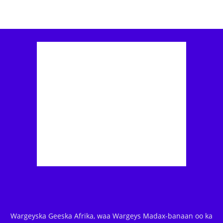
Wargeyska Geeska Afrika, waa Wargeys Madax-banaan oo ka