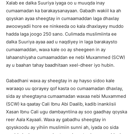
Xalab ee dalka Suuriya iyaga oo u muuqda inay
cumaamadan ka barakaysanayaan. Gabadh wakiil ka ah
qoyskan ayaa sheegtay in cumaamaddan laga dhaxlay
awoowyadii hore ee ninkeeda oo kala dhaxlayey muddo
hadda laga joogo 250 sano. Culimada muslimiinta ee
dalka Suuriya ayaa aad u naqdiyey in laga barakaysto
cumaamaddan, waxa kale oo ay sheegeen in ay
lahaanshiyaha cumaamaddan ee nebi Muxammed (SCW)
ay u baahan tahay baadhitaan xeel-dheer iyo hubin.
Gabadhani waxa ay sheegtay in ay hayso sidoo kale
waraaqo uu qorayey qof kasta oo cumaamadan dhaxlay,
sida ay sheegtayna cumaamadan waxaa nebi Muxammed
(SCW) ka qaatay Cali Ibnu Abi Daalib, kadib inankiisii
Xasan Ibnu Cali ugu dambayntiina ay soo gaadhay qoyska
reer Aala Kayaali. Waxa ay gabadhu sheegtay in
qoyskoodu ay yihiin muslimiin sunni ah, iyada oo sida