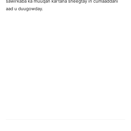
sawirkaba ka muuqan kartana sheegtay in cumaaddani
aad u duugowday.