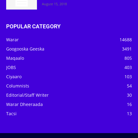
August 15, 2018
POPULAR CATEGORY
Warar
14688
Googooska Geeska
3491
Maqaalo
805
JOBS
403
Ciyaaro
103
Columnists
54
Editorial/Staff Writer
30
Warar Dheeraada
16
Tacsi
13