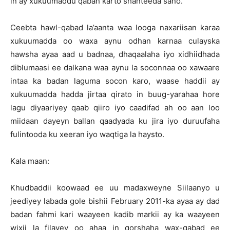
in ay xukuumaddu qaban karto shanteeda sano.
Ceebta hawl-qabad la’aanta waa looga naxariisan karaa
xukuumadda oo waxa aynu odhan karnaa culayska
hawsha ayaa aad u badnaa, dhaqaalaha iyo xidhiidhada
diblumaasi ee dalkana waa aynu la soconnaa oo xawaare
intaa ka badan laguma socon karo, waase haddii ay
xukuumadda hadda jirtaa qirato in buug-yarahaa hore
lagu diyaariyey qaab qiiro iyo caadifad ah oo aan loo
miidaan dayeyn ballan qaadyada ku jira iyo duruufaha
fulintooda ku xeeran iyo waqtiga la haysto.
Kala maan:
Khudbaddii koowaad ee uu madaxweyne Siilaanyo u
jeediyey labada gole bishii February 2011-ka ayaa ay dad
badan fahmi kari waayeen kadib markii ay ka waayeen
wixii la filayey oo ahaa in qorshaha wax-qabad ee