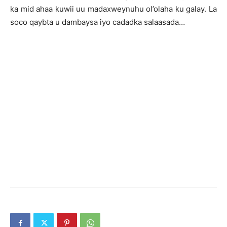
ka mid ahaa kuwii uu madaxweynuhu ol’olaha ku galay. La
soco qaybta u dambaysa iyo cadadka salaasada…