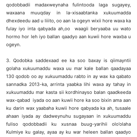
qodobbadii madaxweynaha fulintooda laga sugayey,
waxaana muuqday in la-xisaabtanka xukuumadda
dhexdeedu aad u liiito, oo aan la ogeyn wixii hore waxa ka
fulay iyo inta qabyada ah,oo waagii beryaaba uu wato
hormo hor leh iyo ballan qaadyo aan kuwii hore waxba u
ogeyn.
3. Qodobka saddexaad ee ka soo baxay is qiimayntii
golaha xukuumaddu waxa uu mar kale ballan qaadayaa
130 qodob oo ay xukuumaddu rabto in ay wax ka qabato
sannadka 2013-ka, arrinta yaabka lihi waxa ay tahay in
xukuumaddu mar kasta sii kordhinayso balan qaadkeeda
wax-qabad iyada oo aan kuwii hore ka soo bixin ama aan
ku darin wax yaabaha kuwii hore qabyada ka ah, tusaale
ahaan iyada ay dadweynuhu sugayaan in xukuumaddu
fuliso qodobbadii ku xusnaa buug-yarihii olo’olaha
Kulmiye ku galay, ayaa ay ku war heleen ballan qaadyo