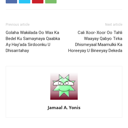
Previous article
Next article
Golaha Wakiilada Oo Wax Ka
Cali Xoor-Xoor Oo Tahli
Bedel Ku Samaynaya Qaabka
Waayay Qabyo Tirka
Ay Hay’ada Sirdoonku U
Dhismeyaal Maamulkii Ka
Dhisantahay
Horeeyay U Bineeyay Dekeda
Jamaal A. Yonis