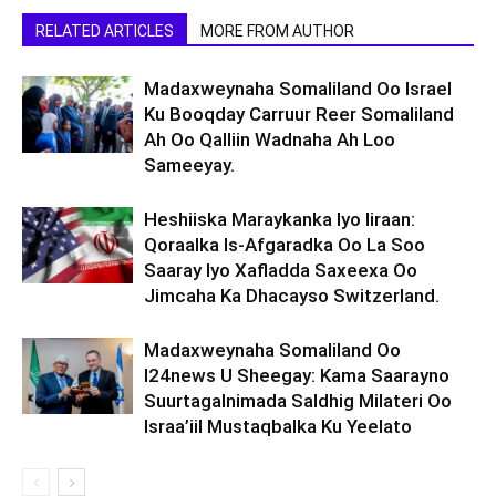
RELATED ARTICLES
MORE FROM AUTHOR
Madaxweynaha Somaliland Oo Israel
Ku Booqday Carruur Reer Somaliland
Ah Oo Qalliin Wadnaha Ah Loo
Sameeyay.
Heshiiska Maraykanka Iyo Iiraan:
Qoraalka Is-Afgaradka Oo La Soo
Saaray Iyo Xafladda Saxeexa Oo
Jimcaha Ka Dhacayso Switzerland.
Madaxweynaha Somaliland Oo
I24news U Sheegay: Kama Saarayno
Suurtagalnimada Saldhig Milateri Oo
Israa’iil Mustaqbalka Ku Yeelato