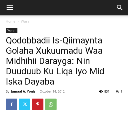
Home
Warar
Warar
Qodobbadii Is-Qiimaynta
Golaha Xukuumadu Waa
Midhihii Darayga: Nin
Duuduub Ku Liqa Iyo Mid
Iska Dayaba
By
Jamaal A. Yonis
-
October 14, 2012
831
1