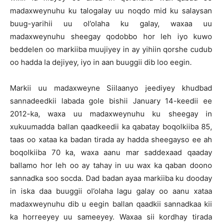
madaxweynuhu ku talogalay uu noqdo mid ku salaysan
buug-yarihii uu ol’olaha ku galay, waxaa uu
madaxweynuhu sheegay qodobbo hor leh iyo kuwo
beddelen oo markiiba muujiyey in ay yihiin qorshe cudub
oo hadda la dejiyey, iyo in aan buuggii dib loo eegin.
Markii uu madaxweyne Siilaanyo jeediyey khudbad
sannadeedkii labada gole bishii January 14-keedii ee
2012-ka, waxa uu madaxweynuhu ku sheegay in
xukuumadda ballan qaadkeedii ka qabatay boqolkiiba 85,
taas oo xataa ka badan tirada ay hadda sheegayso ee ah
boqolkiiba 70 ka, waxa aanu mar saddexaad qaaday
ballamo hor leh oo ay tahay in uu wax ka qaban doono
sannadka soo socda. Dad badan ayaa markiiba ku dooday
in iska daa buuggii ol’olaha lagu galay oo aanu xataa
madaxweynuhu dib u eegin ballan qaadkii sannadkaa kii
ka horreeyey uu sameeyey. Waxaa sii kordhay tirada