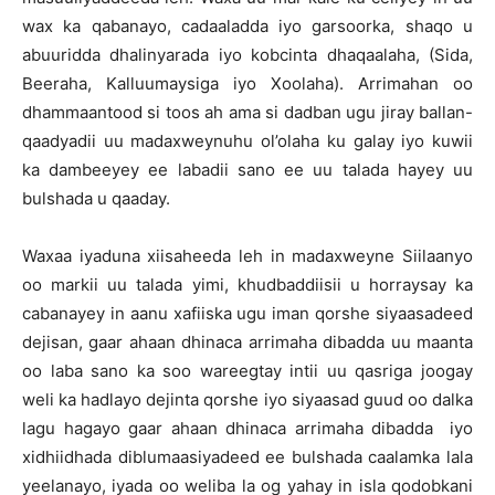
wax ka qabanayo, cadaaladda iyo garsoorka, shaqo u
abuuridda dhalinyarada iyo kobcinta dhaqaalaha, (Sida,
Beeraha, Kalluumaysiga iyo Xoolaha). Arrimahan oo
dhammaantood si toos ah ama si dadban ugu jiray ballan-
qaadyadii uu madaxweynuhu ol’olaha ku galay iyo kuwii
ka dambeeyey ee labadii sano ee uu talada hayey uu
bulshada u qaaday.
Waxaa iyaduna xiisaheeda leh in madaxweyne Siilaanyo
oo markii uu talada yimi, khudbaddiisii u horraysay ka
cabanayey in aanu xafiiska ugu iman qorshe siyaasadeed
dejisan, gaar ahaan dhinaca arrimaha dibadda uu maanta
oo laba sano ka soo wareegtay intii uu qasriga joogay
weli ka hadlayo dejinta qorshe iyo siyaasad guud oo dalka
lagu hagayo gaar ahaan dhinaca arrimaha dibadda iyo
xidhiidhada diblumaasiyadeed ee bulshada caalamka lala
yeelanayo, iyada oo weliba la og yahay in isla qodobkani