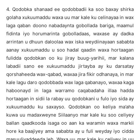
4. Qodobka shanaad ee qodobbadii ka soo baxay shirka
golaha xukuumaddu waxa uu mar kale ku celinayaa in wax
laga qaban doono nabadaynta gobollada bariga, maamul
fidinta iyo horumarinta gobolladaas, waxase ay dadka
arrintan u dhuun daloolaa wax iska weydiinayaan sababta
aanay xukuumaddu u soo hadal qaadin waxa hortaagan
fulidda qodobkan oo ku jiray buug-yarihii, mar kalana
labadii sano ee xukuumaddu jirtayba ay ku darsatay
qorshaheeda wax-qabad, waxaa jira fikir odhanaya, in mar
kale lagu daro qodobbada wax laga qabanayo, waxaa kaga
haboonayd in laga warramo caqabadaha illaa hadda
hortaagan in sidii la rabay uu qodobkani u fulo iyo sida ay
xukuumaddu ku saxayso. Qodobkan oo keliya ma’aha
kuwa uu madaxweyne Siilaanyo mar kale ku soo celiyey
ballan qaadkooda isaga oo aan ka waramin waxa markii
hore ka baajiyey ama sababta ay u fuli weyday iyo cidda
masuuliyaddeeda leh. Waxa uu mar kale ku celiyey in uu