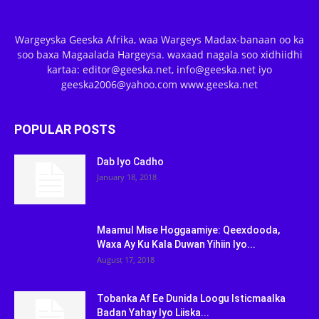
Wargeyska Geeska Afrika, waa Wargeys Madax-banaan oo ka
soo baxa Magaalada Hargeysa. waxaad nagala soo xidhiidhi
kartaa: editor@geeska.net, info@geeska.net iyo
geeska2006@yahoo.com www.geeska.net
POPULAR POSTS
Dab Iyo Cadho
January 18, 2018
Maamul Mise Hoggaamiye: Qeexdooda,
Waxa Ay Ku Kala Duwan Yihiin Iyo...
August 17, 2018
Tobanka Af Ee Dunida Loogu Isticmaalka
Badan Yahay Iyo Liiska...