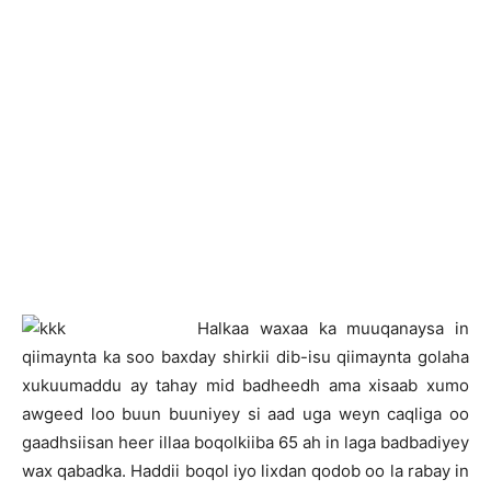
H
alkaa waxaa ka muuqanaysa in
qiimaynta ka soo baxday shirkii dib-isu qiimaynta golaha
xukuumaddu ay tahay mid badheedh ama xisaab xumo
awgeed loo buun buuniyey si aad uga weyn caqliga oo
gaadhsiisan heer illaa boqolkiiba 65 ah in laga badbadiyey
wax qabadka. Haddii boqol iyo lixdan qodob oo la rabay in