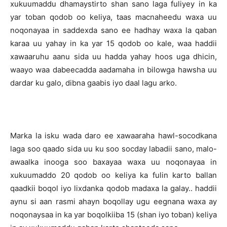
xukuumaddu dhamaystirto shan sano laga fuliyey in ka
yar toban qodob oo keliya, taas macnaheedu waxa uu
noqonayaa in saddexda sano ee hadhay waxa la qaban
karaa uu yahay in ka yar 15 qodob oo kale, waa haddii
xawaaruhu aanu sida uu hadda yahay hoos uga dhicin,
waayo waa dabeecadda aadamaha in bilowga hawsha uu
dardar ku galo, dibna gaabis iyo daal lagu arko.
Marka la isku wada daro ee xawaaraha hawl-socodkana
laga soo qaado sida uu ku soo socday labadii sano, malo-
awaalka inooga soo baxayaa waxa uu noqonayaa in
xukuumaddo 20 qodob oo keliya ka fulin karto ballan
qaadkii boqol iyo lixdanka qodob madaxa la galay.. haddii
aynu si aan rasmi ahayn boqollay ugu eegnana waxa ay
noqonaysaa in ka yar boqolkiiba 15 (shan iyo toban) keliya