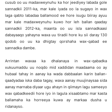
cusub oo uu madaxweynuhu ka hor jeediyey labada gole
sannadkii 2011-ka, mar kale iyada oo la sugayo in wax
laga qabto labadaa ballamood ee hore isugu biiray ayuu
mar kale madaxweynuhu kuwo hor leh ballan qaaday
sannadkii 2012-ka, maanta oo uu isla sannadkaasi
dabayaaqo yahayna waxa uu tiradii hore ku sii daray 130
qodob oo uu ka dhigtay qorshaha wax-qabad ee
sannadka dambe.
Arrintan waxaa ka dhalanaya in wax-qabadka
xukuumaddu uu noqdo mid xaddidan maadaama oo ay
hubaal tahay in aanay ka wada dabbaalan karin ballan-
qaadyadaa iska daba tagay, waxa aanay muujinaysaa sida
aanay marnaba diyaar ugu ahayn in qiimayn lagu sameeyo
wax qabadkeedii hore iyo in lagula xisaabtamo mar kasta
ballamaha ka horreeya kuwa ay markaa dusha u
ridanayso.