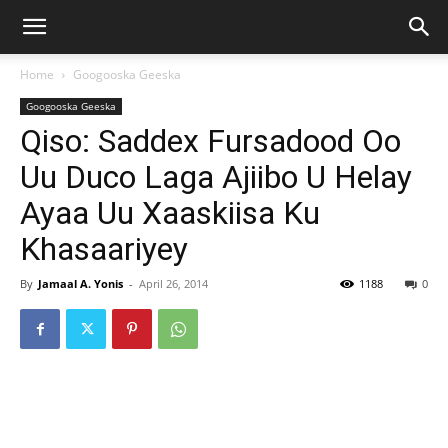
Home
Googooska Geeska
Googooska Geeska
Qiso: Saddex Fursadood Oo
Uu Duco Laga Ajiibo U Helay
Ayaa Uu Xaaskiisa Ku
Khasaariyey
By
Jamaal A. Yonis
-
April 26, 2014
1188
0