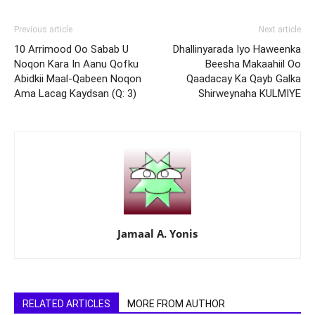
Previous article
Next article
10 Arrimood Oo Sabab U
Dhallinyarada Iyo Haweenka
Noqon Kara In Aanu Qofku
Beesha Makaahiil Oo
Abidkii Maal-Qabeen Noqon
Qaadacay Ka Qayb Galka
Ama Lacag Kaydsan (Q: 3)
Shirweynaha KULMIYE
Jamaal A. Yonis
RELATED ARTICLES
MORE FROM AUTHOR