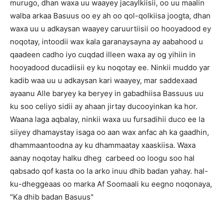
murugo, dhan waxa uu waayey jacaylkiisii, oo uu maalin
walba arkaa Basuus oo ey ah oo qol-qolkiisa joogta, dhan
waxa uu u adkaysan waayey caruurtiisii oo hooyadood ey
noqotay, intoodii wax kala garanaysayna ay aabahood u
qaadeen cadho iyo cuqdad illeen waxa ay og yihiin in
hooyadood ducadiisii ey ku noqotay ee. Ninkii muddo yar
kadib waa uu u adkaysan kari waayey, mar saddexaad
ayaanu Alle baryey ka beryey in gabadhiisa Bassuus uu
ku soo celiyo sidii ay ahaan jirtay ducooyinkan ka hor.
Waana laga aqbalay, ninkii waxa uu fursadihii duco ee la
siiyey dhamaystay isaga oo aan wax anfac ah ka gaadhin,
dhammaantoodna ay ku dhammaatay xaaskiisa. Waxa
aanay noqotay halku dheg carbeed oo loogu soo hal
qabsado qof kasta oo la arko inuu dhib badan yahay. hal-
ku-dheggeaas oo marka Af Soomaali ku eegno noqonaya,
"Ka dhib badan Basuus"