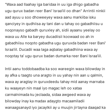
"Waxa aad Ilaahay iga baridaa in uu iga dhigo gabadha
ugu qurux badan reer Bani' Israa'iil oo dhan" Arrintii ninkii
aad ayuu u soo dhoweeyey waxa aanu markiiba isku
qanciyey in qudhiisa ay tani dan u tahay oo gabadhiisu u
noqonayso gabadh quruxley ah, sidii ayaanu yeelay oo
waxa uu Alle ka baryey ducadiisii koowaad oo ah in
gabadhiisu noqoto gabadha ugu quruxda badan reer Bani'
Israa'iil. Ducadii waa laga aqbalay gabadhiina waxa ay
noqotay ta’ ugu qurux badan dumarka reer Bani Israa'iil.
Intii aanu toddobaadba ka soo wareegin waxa bilowday in
ay afka u taagto una aragto in uu yahay nin aan u qalmin,
waxa ay aragtay in quruxdeedu tahay mid aanay marnaba
ku waayeyn nin maal iyo magac leh oo xataa
carmalnimada ku jeclaada, sidaa awgeed waxa ay
bilowday inay ka madax adaygto macaamiladii
wanaagsanayd iyo jacaylkii ay u muujin jirtayna daaqad ka