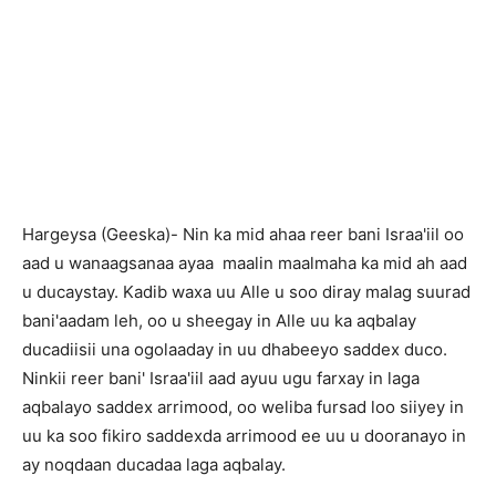
H
argeysa (Geeska)- Nin ka mid ahaa reer bani Israa'iil oo
aad u wanaagsanaa ayaa maalin maalmaha ka mid ah aad
u ducaystay. Kadib waxa uu Alle u soo diray malag suurad
bani'aadam leh, oo u sheegay in Alle uu ka aqbalay
ducadiisii una ogolaaday in uu dhabeeyo saddex duco.
Ninkii reer bani' Israa'iil aad ayuu ugu farxay in laga
aqbalayo saddex arrimood, oo weliba fursad loo siiyey in
uu ka soo fikiro saddexda arrimood ee uu u dooranayo in
ay noqdaan ducadaa laga aqbalay.