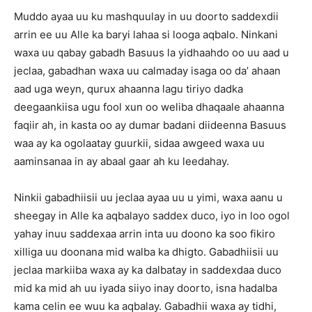
Muddo ayaa uu ku mashquulay in uu doorto saddexdii
arrin ee uu Alle ka baryi lahaa si looga aqbalo. Ninkani
waxa uu qabay gabadh Basuus la yidhaahdo oo uu aad u
jeclaa, gabadhan waxa uu calmaday isaga oo da’ ahaan
aad uga weyn, qurux ahaanna lagu tiriyo dadka
deegaankiisa ugu fool xun oo weliba dhaqaale ahaanna
faqiir ah, in kasta oo ay dumar badani diideenna Basuus
waa ay ka ogolaatay guurkii, sidaa awgeed waxa uu
aaminsanaa in ay abaal gaar ah ku leedahay.
Ninkii gabadhiisii uu jeclaa ayaa uu u yimi, waxa aanu u
sheegay in Alle ka aqbalayo saddex duco, iyo in loo ogol
yahay inuu saddexaa arrin inta uu doono ka soo fikiro
xilliga uu doonana mid walba ka dhigto. Gabadhiisii uu
jeclaa markiiba waxa ay ka dalbatay in saddexdaa duco
mid ka mid ah uu iyada siiyo inay doorto, isna hadalba
kama celin ee wuu ka aqbalay. Gabadhii waxa ay tidhi,