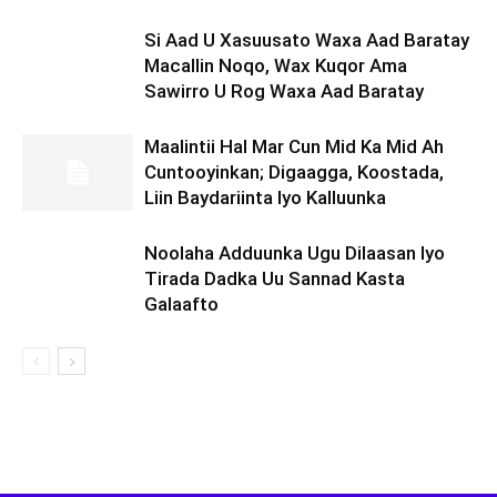
Si Aad U Xasuusato Waxa Aad Baratay
Macallin Noqo, Wax Kuqor Ama
Sawirro U Rog Waxa Aad Baratay
Maalintii Hal Mar Cun Mid Ka Mid Ah
Cuntooyinkan; Digaagga, Koostada,
Liin Baydariinta Iyo Kalluunka
Noolaha Adduunka Ugu Dilaasan Iyo
Tirada Dadka Uu Sannad Kasta
Galaafto