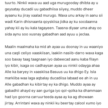
tuurto. Ninkii waxa uu aad uga murugooday dhibta ay u
geysatay ducadii uu gabadhiisa siiyey, muddo dheer
ayaanu ku jiray xaalad murugo. Waxa unu arkay in aanu sii
wadi Karin dhisnaanta qoyskiisa jidka ay ku socdaanna
yahay kii ay ku kala tagayeen. Taasna diyaar uma ahay oo
sida aynu soo xusnay gabadhan aad ayuu u jeclaa.
Maalin maalmaha ka mid ah ayaa uu doonay in uu waaniyo
una caqli celiyo xaaskiisan, laakiin nasiib-darro waxa kaga
soo baxay taag taagnaan iyo dabeecad aanu kaba filayn
iyo kibir, isaga oo cadhaysan ayaa uu ninkii odayga ahaa
Alle ka baryey in xaaskiisa Basuus uu ka dhigo Ey. Isla
markiiba waa laga aqbalay ducadiisa labaad ee ah in uu
Alle gabadhan ku kibirtay ey ka dhigo. Muddo ayaa ay
gabadhii ahayd ey aan guriga iyo qol-qolka ka dhammaan
had iyo goorna carruurteeda ayaa ay ka ag dhowaan
jirtay. Arrintani waxa ay ninkii ku beertay calool xumo iyo