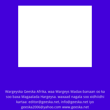
Wargeyska Geeska Afrika, waa Wargeys Madax-banaan oo ka
soo baxa Magaalada Hargeysa. waxaad nagala soo xidhiidhi
kartaa: editor@geeska.net, info@geeska.net iyo
geeska2006@yahoo.com www.geeska.net