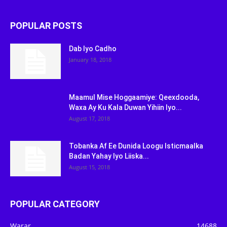
POPULAR POSTS
Dab Iyo Cadho
January 18, 2018
Maamul Mise Hoggaamiye: Qeexdooda,
Waxa Ay Ku Kala Duwan Yihiin Iyo...
August 17, 2018
Tobanka Af Ee Dunida Loogu Isticmaalka
Badan Yahay Iyo Liiska...
August 15, 2018
POPULAR CATEGORY
Warar
14688