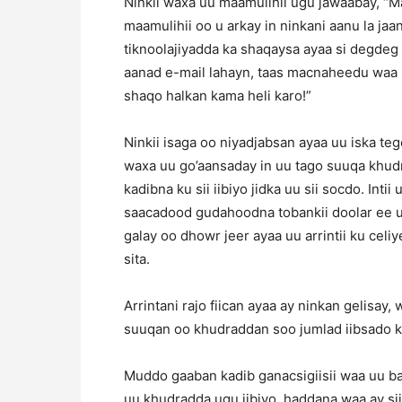
Ninkii waxa uu maamulihii ugu jawaabay, “Ma’
maamulihii oo u arkay in ninkani aanu la ja
tiknoolajiyadda ka shaqaysa ayaa si degdeg
aanad e-mail lahayn, taas macnaheedu waa i
shaqo halkan kama heli karo!”
Ninkii isaga oo niyadjabsan ayaa uu iska teg
waxa uu go’aansaday in uu tago suuqa khudr
kadibna ku sii iibiyo jidka uu sii socdo. Int
saacadood gudahoodna tobankii doolar ee u
galay oo dhowr jeer ayaa uu arrintii ku celi
sita.
Arrintani rajo fiican ayaa ay ninkan gelisay
suuqan oo khudraddan soo jumlad iibsado ka
Muddo gaaban kadib ganacsigiisii waa uu ba
uu khudradda ugu iibiyo, haddana waa ay sii