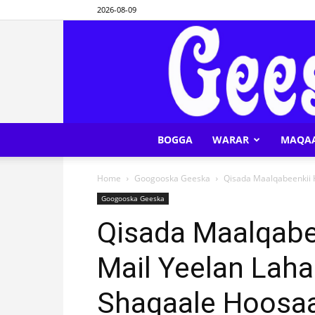
2026-08-09
BOGGA
WARAR
MAQA
Home
Googooska Geeska
Qisada Maalqabeenkii 
Googooska Geeska
Qisada Maalqabee
Mail Yeelan Lah
Shaqaale Hoosa