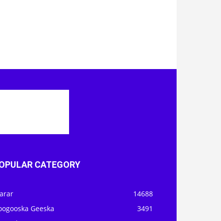
OPULAR CATEGORY
arar
14688
oogooska Geeska
3491