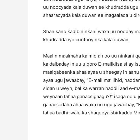
uu noocyada kala duwan ee khudradda ugu 
shaaracyada kala duwan ee magaalada u dir
Shan sano kadib ninkani waxa uu noqday m
khudradda iyo cuntooyinka kala duwan.
Maalin maalmaha ka mid ah oo uu ninkani qan
ka dalbaday in uu u qoro E-mailkiisa si ay is
maalqabeenka ahaa ayaa u sheegay in aanu la
ayaa ugu jawaabay, “E-mail ma’ lihid, hadd
sidan u weyn, bal ka warran haddii aad e-ma
weynaan lahaa ganacsigaagu?!” isaga oo u je
ganacsadaha ahaa waxa uu ugu jawaabay, “H
lahaa badhi-wale ka shaqeeya shirkadda Mic