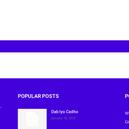
POPULAR POSTS
P
-
Dab Iyo Cadho
W
January 18, 2018
G