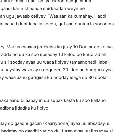
 lihi E-mal ii gaar ah iyo akoon bangi midna”
anqaadi karin shaqada shirkaddan weyn ee
 ah ugu jawaab celiyey, “Waa aan ka xumahay. Haddii
n aanad dunidaba la socon, qof aan dunida la soconina
ey. Markan waxaa jeebkiisa ku jiray 10 Doolar oo keliya,
adda oo uu ka soo iibsaday 10 kiiloo oo khudrad ah
ii uu sii socday ayaa uu wada iibiyey tamaandhadii laba
u haystay waxa ay u noqdeen 20 doolar, hunguri ayaa
yey waxa aanu gurigiisii ku noqday isaga oo 80 doolar
, waxa aanu bilaabay in uu subax kasta ku soo kallaho
dibna jidadka ku iibiyo.
tay oo gaadhi gacan (Kaariyoone) ayaa uu iibsaday, si
 badatay oo gaadhi yar oo dul furan ayaa uu iibsaday si