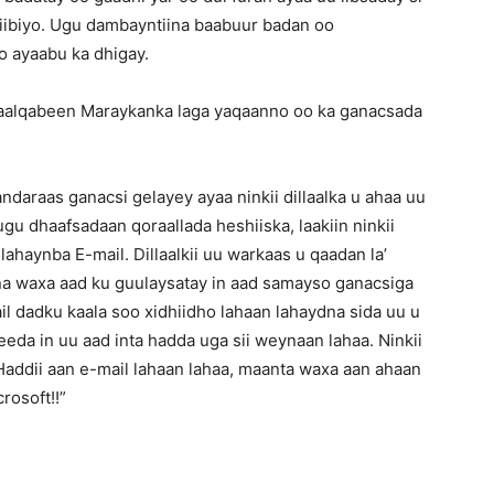
iibiyo. Ugu dambayntiina baabuur badan oo
o ayaabu ka dhigay.
aalqabeen Maraykanka laga yaqaanno oo ka ganacsada
daraas ganacsi gelayey ayaa ninkii dillaalka u ahaa uu
ugu dhaafsadaan qoraallada heshiiska, laakiin ninkii
haynba E-mail. Dillaalkii uu warkaas u qaadan la’
ana waxa aad ku guulaysatay in aad samayso ganacsiga
il dadku kaala soo xidhiidho lahaan lahaydna sida uu u
eda in uu aad inta hadda uga sii weynaan lahaa. Ninkii
addii aan e-mail lahaan lahaa, maanta waxa aan ahaan
rosoft!!”