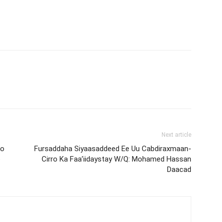
Next article
oo
Fursaddaha Siyaasaddeed Ee Uu Cabdiraxmaan-
o
Cirro Ka Faa’iidaystay W/Q: Mohamed Hassan
Daacad