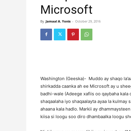
Microsoft
By
Jamaal A. Yonis
-
October 29, 2016
Washington (Geeska)- Muddo ay shaqo la’aan
shirkadda caanka ah ee Microsoft ay u shee
badhi-wale (Adeege xafiis oo qaybaha kala
shaqaalaha iyo shaqaalayta ayaa la kulmay 
ahaana kala hadlo. Markii ay dhammaysteen
kiisa si loogu soo diro dhambaalka loogu sh