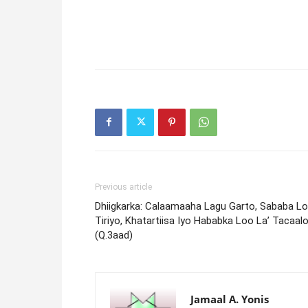
Previous article
Dhiigkarka: Calaamaaha Lagu Garto, Sababa L
Tiriyo, Khatartiisa Iyo Hababka Loo La’ Tacaal
(Q.3aad)
Jamaal A. Yonis