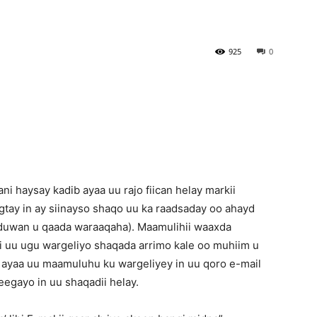
Newspaper
925
0
i haysay kadib ayaa uu rajo fiican helay markii
gtay in ay siinayso shaqo uu ka raadsaday oo ahayd
 duwan u qaada waraaqaha). Maamulihii waaxda
si uu ugu wargeliyo shaqada arrimo kale oo muhiim u
 ayaa uu maamuluhu ku wargeliyey in uu qoro e-mail
eegayo in uu shaqadii helay.