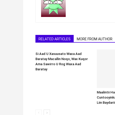
RELATED ARTICLES
MORE FROM AUTHOR
Si Aad U Xasuusato Waxa Aad
Baratay Macallin Noqo, Wax Kuqor
Ama Sawirro U Rog Waxa Aad
Baratay
Maalintii H
Cuntooyink
Liin Baydari