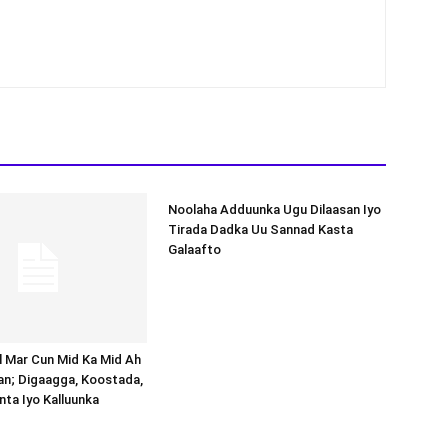
Noolaha Adduunka Ugu Dilaasan Iyo
Tirada Dadka Uu Sannad Kasta
Galaafto
al Mar Cun Mid Ka Mid Ah
an; Digaagga, Koostada,
inta Iyo Kalluunka