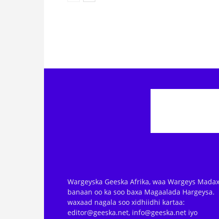
Wargeyska Geeska Afrika, waa Wargeys Madax
banaan oo ka soo baxa Magaalada Hargeysa.
waxaad nagala soo xidhiidhi kartaa:
editor@geeska.net, info@geeska.net iyo