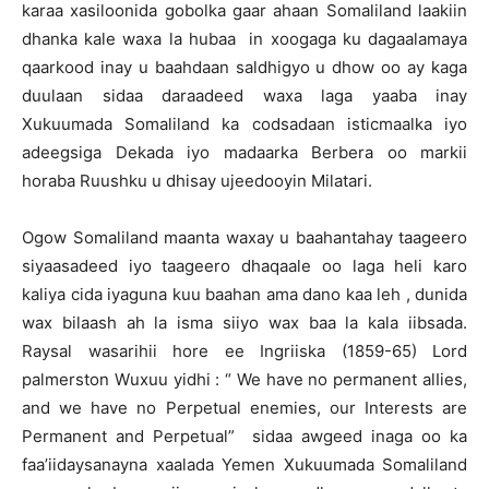
karaa xasiloonida gobolka gaar ahaan Somaliland laakiin
dhanka kale waxa la hubaa in xoogaga ku dagaalamaya
qaarkood inay u baahdaan saldhigyo u dhow oo ay kaga
duulaan sidaa daraadeed waxa laga yaaba inay
Xukuumada Somaliland ka codsadaan isticmaalka iyo
adeegsiga Dekada iyo madaarka Berbera oo markii
horaba Ruushku u dhisay ujeedooyin Milatari.
Ogow Somaliland maanta waxay u baahantahay taageero
siyaasadeed iyo taageero dhaqaale oo laga heli karo
kaliya cida iyaguna kuu baahan ama dano kaa leh , dunida
wax bilaash ah la isma siiyo wax baa la kala iibsada.
Raysal wasarihii hore ee Ingriiska (1859-65) Lord
palmerston Wuxuu yidhi : “ We have no permanent alIies,
and we have no Perpetual enemies, our Interests are
Permanent and Perpetual” sidaa awgeed inaga oo ka
faa’iidaysanayna xaalada Yemen Xukuumada Somaliland