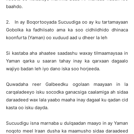
baahdo.
2. In ay Boqortooyada Sucuudiga oo ay ku tartamayaan
Gobolka ka fadhiisato ama ka soo cidhiidhido dhinaca
koonfurta (Yaman) oo xuduud aad u dheer la leh
Si kastaba aha ahaatee saadashu waxay tilmaamaysaa in
Yaman qarka u saaran tahay inay ka qarxaan dagaalo
wajiyo badan leh iyo dano iska soo horjeeda.
Quwadaha reer Galbeedku ogolaan maayaan in la
carqaladeeyo isku socodka ganacsiga caalamiga ah sidaa
daraadeed wax lala yaabo maaha inay dagaal ku qadan cid
kasta oo isku dayda.
Sucuudigu isna marnaba u dulqaadan maayo in ay Yaman
noqoto meel Iraan dusha ka maamusho sidaa daraadeed