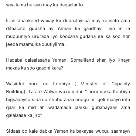
waa lama huraan inay ku dagaalanto.
Iiran dhankeed waxay ku dedaalaysaa inay xejisato ama
difaacato guusha ay Yaman ka gaadhay iyo in la
muquuniyo ururada iyo kooxaha gudaha ee ka soo hor
jeeda maamulka xuutiyiinta .
Hadaba qalaalasaha Yaman, Somaliland shar iyo Khayr
maxaa ka soo gaadhi kara?
Wasiirkii hore ee Itoobiya ( Minister of Capacity
Building) Tafare Walwo wuxu yidhi: “ horumarka Itoobiya
higsanayso sida qorshuhu ahaa noogu hir geli maayo inta
qaar ka mid ah wadamada jaarku gubanayaan ama
qalalaase ka jiro”
Sidaas oo kale dabka Yaman ka baxayaa wuxuu saamayn