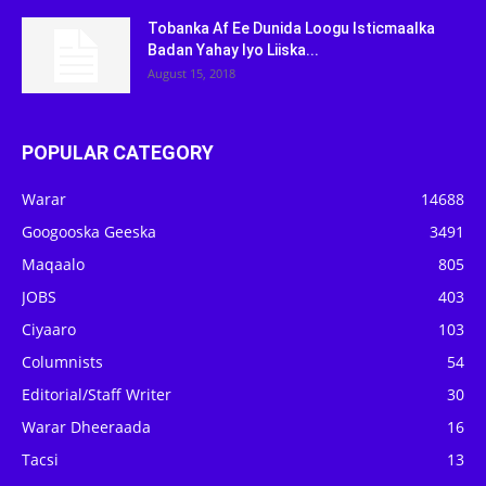
Tobanka Af Ee Dunida Loogu Isticmaalka
Badan Yahay Iyo Liiska...
August 15, 2018
POPULAR CATEGORY
Warar
14688
Googooska Geeska
3491
Maqaalo
805
JOBS
403
Ciyaaro
103
Columnists
54
Editorial/Staff Writer
30
Warar Dheeraada
16
Tacsi
13