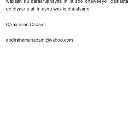
waxaan ku baraarujinayaa in la soo dhaweeyo dalkasta
oo diyaar u ah in aynu wax is dhaafsano.
C/raxmaan Cadami
abdirahamanadami@yahoo.com