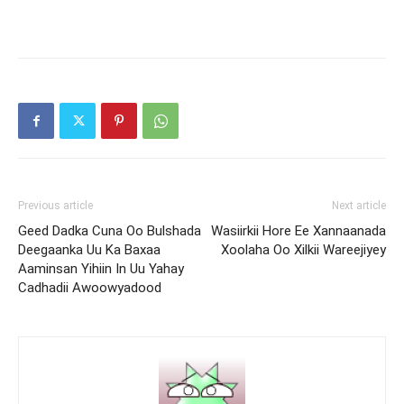
Previous article
Next article
Geed Dadka Cuna Oo Bulshada
Wasiirkii Hore Ee Xannaanada
Deegaanka Uu Ka Baxaa
Xoolaha Oo Xilkii Wareejiyey
Aaminsan Yihiin In Uu Yahay
Cadhadii Awoowyadood