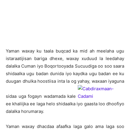
Y
aman waxay ku taala buqcad ka mid ah meelaha ugu
istaraatijisan bariga dhexe, waxay xuduud la leedahay
dalalka Cuman iyo Boqortooyada Sucuudiga oo soo saara
shidaalka ugu badan dunida iyo kaydka ugu badan ee ku
duugan dhulka hoostiisa inta la og yahay, waxaan iyaguna
sidaa uga fogayn wadamada kale
ee khaliijka ee laga helo shidaalka iyo gaasta loo dhoofiyo
dalalka horumaray.
Yaman waxay dhacdaa afaafka laga galo ama laga soo