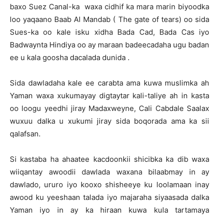
baxo Suez Canal-ka waxa cidhif ka mara marin biyoodka
loo yaqaano Baab Al Mandab ( The gate of tears) oo sida
Sues-ka oo kale isku xidha Bada Cad, Bada Cas iyo
Badwaynta Hindiya oo ay maraan badeecadaha ugu badan
ee u kala goosha dacalada dunida .
Sida dawladaha kale ee carabta ama kuwa muslimka ah
Yaman waxa xukumayay digtaytar kali-taliye ah in kasta
oo loogu yeedhi jiray Madaxweyne, Cali Cabdale Saalax
wuxuu dalka u xukumi jiray sida boqorada ama ka sii
qalafsan.
Si kastaba ha ahaatee kacdoonkii shicibka ka dib waxa
wiiqantay awoodii dawlada waxana bilaabmay in ay
dawlado, ururo iyo kooxo shisheeye ku loolamaan inay
awood ku yeeshaan talada iyo majaraha siyaasada dalka
Yaman iyo in ay ka hiraan kuwa kula tartamaya