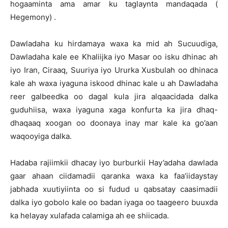
hogaaminta ama amar ku taglaynta mandaqada (
Hegemony) .
Dawladaha ku hirdamaya waxa ka mid ah Sucuudiga,
Dawladaha kale ee Khaliijka iyo Masar oo isku dhinac ah
iyo Iran, Ciraaq, Suuriya iyo Ururka Xusbulah oo dhinaca
kale ah waxa iyaguna iskood dhinac kale u ah Dawladaha
reer galbeedka oo dagal kula jira alqaacidada dalka
guduhiisa, waxa iyaguna xaga konfurta ka jira dhaq-
dhaqaaq xoogan oo doonaya inay mar kale ka go’aan
waqooyiga dalka.
Hadaba rajiimkii dhacay iyo burburkii Hay’adaha dawlada
gaar ahaan ciidamadii qaranka waxa ka faa’iidaystay
jabhada xuutiyiinta oo si fudud u qabsatay caasimadii
dalka iyo gobolo kale oo badan iyaga oo taageero buuxda
ka helayay xulafada calamiga ah ee shiicada.