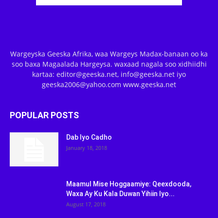
Wargeyska Geeska Afrika, waa Wargeys Madax-banaan oo ka
soo baxa Magaalada Hargeysa. waxaad nagala soo xidhiidhi
kartaa: editor@geeska.net, info@geeska.net iyo
geeska2006@yahoo.com www.geeska.net
POPULAR POSTS
Dab Iyo Cadho
January 18, 2018
Maamul Mise Hoggaamiye: Qeexdooda,
Waxa Ay Ku Kala Duwan Yihiin Iyo...
August 17, 2018