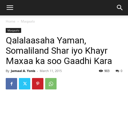
Home
Maqaalo
Maqaalo
Qalalaasaha Yaman,
Somaliland Shar iyo Khayr
Maxaa ka soo Gaadhi Kara
By
Jamaal A. Yonis
-
March 11, 2015
903
0