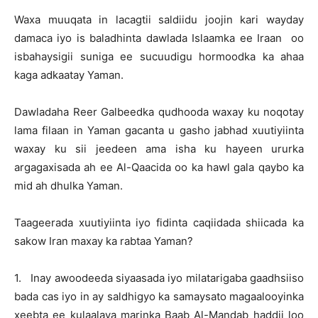
Waxa muuqata in lacagtii saldiidu joojin kari wayday
damaca iyo is baladhinta dawlada Islaamka ee Iraan oo
isbahaysigii suniga ee sucuudigu hormoodka ka ahaa
kaga adkaatay Yaman.
Dawladaha Reer Galbeedka qudhooda waxay ku noqotay
lama filaan in Yaman gacanta u gasho jabhad xuutiyiinta
waxay ku sii jeedeen ama isha ku hayeen ururka
argagaxisada ah ee Al-Qaacida oo ka hawl gala qaybo ka
mid ah dhulka Yaman.
Taageerada xuutiyiinta iyo fidinta caqiidada shiicada ka
sakow Iran maxay ka rabtaa Yaman?
1. Inay awoodeeda siyaasada iyo milatarigaba gaadhsiiso
bada cas iyo in ay saldhigyo ka samaysato magaalooyinka
xeebta ee kulaalaya marinka Baab Al-Mandab haddii loo