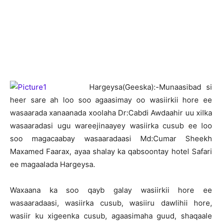
H
argeysa(Geeska):-Munaasibad si
heer sare ah loo soo agaasimay oo wasiirkii hore ee
wasaarada xanaanada xoolaha Dr:Cabdi Awdaahir uu xilka
wasaaradasi ugu wareejinaayey wasiirka cusub ee loo
soo magacaabay wasaaradaasi Md:Cumar Sheekh
Maxamed Faarax, ayaa shalay ka qabsoontay hotel Safari
ee magaalada Hargeysa.
Waxaana ka soo qayb galay wasiirkii hore ee
wasaaradaasi, wasiirka cusub, wasiiru dawlihii hore,
wasiir ku xigeenka cusub, agaasimaha guud, shaqaale