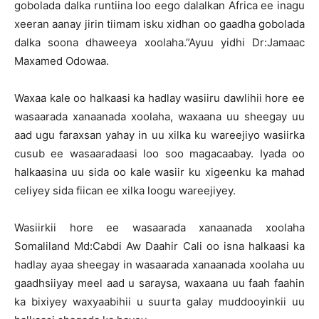
gobolada dalka runtiina loo eego dalalkan Africa ee inagu
xeeran aanay jirin tiimam isku xidhan oo gaadha gobolada
dalka soona dhaweeya xoolaha.”Ayuu yidhi Dr:Jamaac
Maxamed Odowaa.
Waxaa kale oo halkaasi ka hadlay wasiiru dawlihii hore ee
wasaarada xanaanada xoolaha, waxaana uu sheegay uu
aad ugu faraxsan yahay in uu xilka ku wareejiyo wasiirka
cusub ee wasaaradaasi loo soo magacaabay. Iyada oo
halkaasina uu sida oo kale wasiir ku xigeenku ka mahad
celiyey sida fiican ee xilka loogu wareejiyey.
Wasiirkii hore ee wasaarada xanaanada xoolaha
Somaliland Md:Cabdi Aw Daahir Cali oo isna halkaasi ka
hadlay ayaa sheegay in wasaarada xanaanada xoolaha uu
gaadhsiiyay meel aad u saraysa, waxaana uu faah faahin
ka bixiyey waxyaabihii u suurta galay muddooyinkii uu