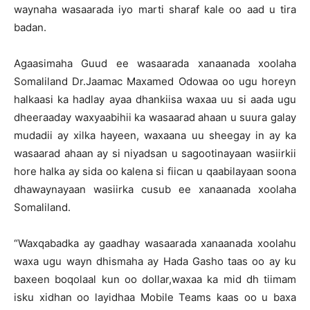
waynaha wasaarada iyo marti sharaf kale oo aad u tira
badan.
Agaasimaha Guud ee wasaarada xanaanada xoolaha
Somaliland Dr.Jaamac Maxamed Odowaa oo ugu horeyn
halkaasi ka hadlay ayaa dhankiisa waxaa uu si aada ugu
dheeraaday waxyaabihii ka wasaarad ahaan u suura galay
mudadii ay xilka hayeen, waxaana uu sheegay in ay ka
wasaarad ahaan ay si niyadsan u sagootinayaan wasiirkii
hore halka ay sida oo kalena si fiican u qaabilayaan soona
dhawaynayaan wasiirka cusub ee xanaanada xoolaha
Somaliland.
“Waxqabadka ay gaadhay wasaarada xanaanada xoolahu
waxa ugu wayn dhismaha ay Hada Gasho taas oo ay ku
baxeen boqolaal kun oo dollar,waxaa ka mid dh tiimam
isku xidhan oo layidhaa Mobile Teams kaas oo u baxa