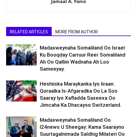
Jamaal A. Yonis
RELATED ARTICLES
MORE FROM AUTHOR
Madaxweynaha Somaliland Oo Israel
Ku Booqday Carruur Reer Somaliland
Ah Oo Qalliin Wadnaha Ah Loo
Sameeyay.
Heshiiska Maraykanka Iyo Iiraan:
Qoraalka Is-Afgaradka Oo La Soo
Saaray Iyo Xafladda Saxeexa Oo
Jimcaha Ka Dhacayso Switzerland.
Madaxweynaha Somaliland Oo
I24news U Sheegay: Kama Saarayno
Suurtagalnimada Saldhig Milateri Oo