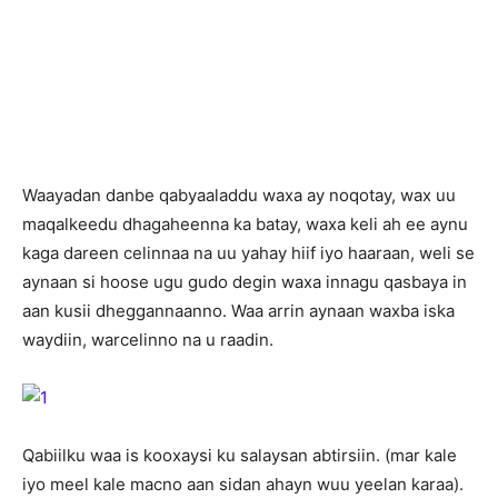
W
aayadan danbe qabyaaladdu waxa ay noqotay, wax uu
maqalkeedu dhagaheenna ka batay, waxa keli ah ee aynu
kaga dareen celinnaa na uu yahay hiif iyo haaraan, weli se
aynaan si hoose ugu gudo degin waxa innagu qasbaya in
aan kusii dheggannaanno. Waa arrin aynaan waxba iska
waydiin, warcelinno na u raadin.
Qabiilku waa is kooxaysi ku salaysan abtirsiin. (mar kale
iyo meel kale macno aan sidan ahayn wuu yeelan karaa).