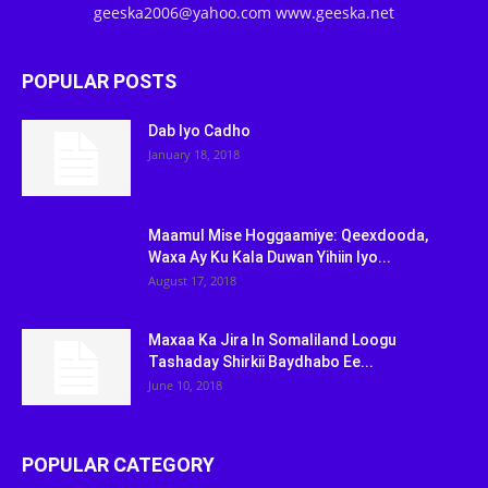
geeska2006@yahoo.com www.geeska.net
POPULAR POSTS
Dab Iyo Cadho
January 18, 2018
Maamul Mise Hoggaamiye: Qeexdooda,
Waxa Ay Ku Kala Duwan Yihiin Iyo...
August 17, 2018
Maxaa Ka Jira In Somaliland Loogu
Tashaday Shirkii Baydhabo Ee...
June 10, 2018
POPULAR CATEGORY