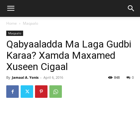
Home
Maqaalo
Maqaalo
Qabyaaladda Ma Laga Gudbi
Karaa? Xamda Maxamed
Xuseen Cigaal
By
Jamaal A. Yonis
-
April 6, 2016
848
0