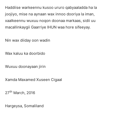
Haddiise warkeennu kusoo ururo qabyaaladda ha la
joojiyo, mise na aynaan wax innoo dooriya la iman,
xaalkeennu wuxuu noqon doonaa markaas, sidii uu
macallinkaygii Gaarriye IHUN waa hore sifeeyay.
Nin wax diiday oon wadin
Wax kaluu ka doorbido
Wuxuu doonayaan jirin
Xamda Maxamed Xuseen Cigaal
th
27
March, 2016
Hargeysa, Somaliland