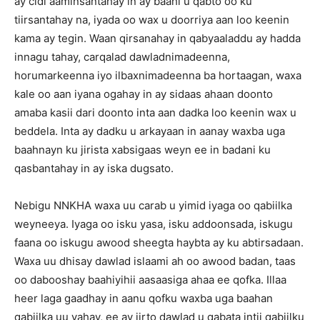
ay cidi aaminsantahay in ay baahi u qabto oo ku
tiirsantahay na, iyada oo wax u doorriya aan loo keenin
kama ay tegin. Waan qirsanahay in qabyaaladdu ay hadda
innagu tahay, carqalad dawladnimadeenna,
horumarkeenna iyo ilbaxnimadeenna ba hortaagan, waxa
kale oo aan iyana ogahay in ay sidaas ahaan doonto
amaba kasii dari doonto inta aan dadka loo keenin wax u
beddela. Inta ay dadku u arkayaan in aanay waxba uga
baahnayn ku jirista xabsigaas weyn ee in badani ku
qasbantahay in ay iska dugsato.
Nebigu NNKHA waxa uu carab u yimid iyaga oo qabiilka
weyneeya. Iyaga oo isku yasa, isku addoonsada, iskugu
faana oo iskugu awood sheegta haybta ay ku abtirsadaan.
Waxa uu dhisay dawlad islaami ah oo awood badan, taas
oo dabooshay baahiyihii aasaasiga ahaa ee qofka. Illaa
heer laga gaadhay in aanu qofku waxba uga baahan
qabiilka uu yahay, ee ay jirto dawlad u qabata intii qabiilku