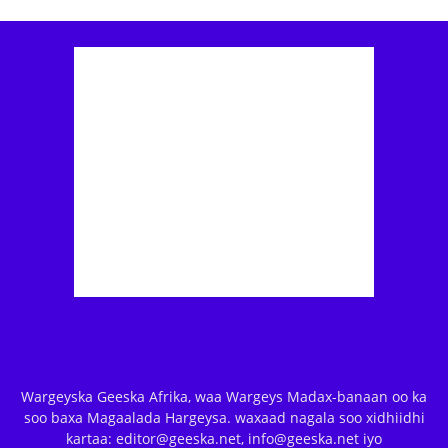
Wargeyska Geeska Afrika, waa Wargeys Madax-banaan oo ka
soo baxa Magaalada Hargeysa. waxaad nagala soo xidhiidhi
kartaa: editor@geeska.net, info@geeska.net iyo