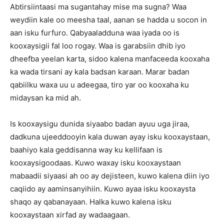
Abtirsiintaasi ma sugantahay mise ma sugna? Waa
weydiin kale oo meesha taal, aanan se hadda u socon in
aan isku furfuro. Qabyaaladduna waa iyada oo is
kooxaysigii fal loo rogay. Waa is garabsiin dhib iyo
dheefba yeelan karta, sidoo kalena manfaceeda kooxaha
ka wada tirsani ay kala badsan karaan. Marar badan
qabiilku waxa uu u adeegaa, tiro yar oo kooxaha ku
midaysan ka mid ah.
Is kooxaysigu dunida siyaabo badan ayuu uga jiraa,
dadkuna ujeeddooyin kala duwan ayay isku kooxaystaan,
baahiyo kala geddisanna way ku kellifaan is
kooxaysigoodaas. Kuwo waxay isku kooxaystaan
mabaadii siyaasi ah oo ay dejisteen, kuwo kalena diin iyo
caqiido ay aaminsanyihiin. Kuwo ayaa isku kooxaysta
shaqo ay qabanayaan. Halka kuwo kalena isku
kooxaystaan xirfad ay wadaagaan.