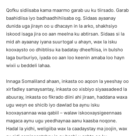
Qofku sidiisaba kama maarmo garab uu ku tiirsado. Garab
baahidiisa iyo badhaadhihiisaba og. Sidaas ayaanay
dunida uga jirayn oo u dhacayn in la arko, shakhsiyo
iskood isaga jira oo aan meelna ku abtirsan. Sidaas si la
mid ah ayaanay iyana suurtogal u ahayn, wax la isku
kooxaysto oo dhibtiisu ka badatay dheeftiisa, in bulsho
laga burburiyo, iyada oo aan loo keenin amaba loo hayn
wixii u beddeli lahaa.
Innaga Somaliland ahaan, inkasta oo aqoon la yeeshay oo
xirfadley samaysantay, inkasta oo xisbiyo siyaasadeed la
abuuray, inkasta oo fikrado diini ahi jiraan, haddana waxa
ugu weyn ee shicib iyo dawlad ba aynu isku
kooxaysannaa waa qabiil – walaw iskooxaysigeennaas
magaca aynu ugu yeedhaynaa aanu kaasba noqone.
Hadal la yidhi, weligiiba wax la caadaystay ma joojin, wax