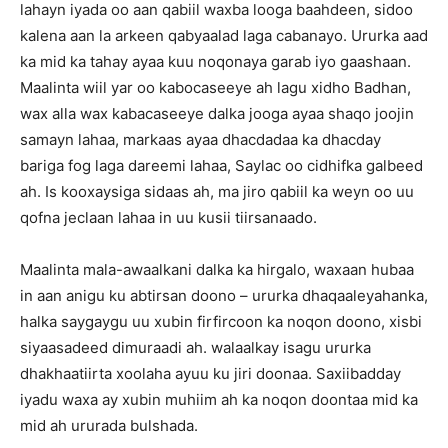
lahayn iyada oo aan qabiil waxba looga baahdeen, sidoo
kalena aan la arkeen qabyaalad laga cabanayo. Ururka aad
ka mid ka tahay ayaa kuu noqonaya garab iyo gaashaan.
Maalinta wiil yar oo kabocaseeye ah lagu xidho Badhan,
wax alla wax kabacaseeye dalka jooga ayaa shaqo joojin
samayn lahaa, markaas ayaa dhacdadaa ka dhacday
bariga fog laga dareemi lahaa, Saylac oo cidhifka galbeed
ah. Is kooxaysiga sidaas ah, ma jiro qabiil ka weyn oo uu
qofna jeclaan lahaa in uu kusii tiirsanaado.
Maalinta mala-awaalkani dalka ka hirgalo, waxaan hubaa
in aan anigu ku abtirsan doono – ururka dhaqaaleyahanka,
halka saygaygu uu xubin firfircoon ka noqon doono, xisbi
siyaasadeed dimuraadi ah. walaalkay isagu ururka
dhakhaatiirta xoolaha ayuu ku jiri doonaa. Saxiibadday
iyadu waxa ay xubin muhiim ah ka noqon doontaa mid ka
mid ah ururada bulshada.