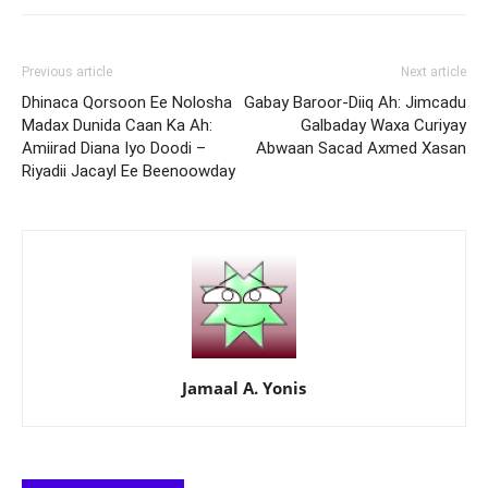
Previous article
Next article
Dhinaca Qorsoon Ee Nolosha
Gabay Baroor-Diiq Ah: Jimcadu
Madax Dunida Caan Ka Ah:
Galbaday Waxa Curiyay
Amiirad Diana Iyo Doodi –
Abwaan Sacad Axmed Xasan
Riyadii Jacayl Ee Beenoowday
Jamaal A. Yonis