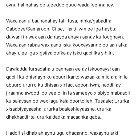
aynu hal nahay oo ujeeddo guud wada leennahay.
Waxa aan u baahanahay fal i tusa, ninka/gabadha
Gabooye/Samaroon, Ciise, Harti iwm ee iga haybta
duwani in wax aan dantayda ahayn aanay ku foognayn.
Waxa aan rabaa wax aanu isku kooxaysanno oo aan afka
ahayn, ee iga xigsiiya qofka ay isku qabiilka yihiin.
Dawladda fursadaha u bannaan ee ay iskooxaysi aan
qabiil ku dhisnayn ku abuuri karto waxaa ka mid ah; in la
abuuro ururro ku dhisan xirfad, aqoon iwm, haddii ay
jiraanna awood loo yeelo, in la sameeyo xisbiyo mabaadii
ku salaysan oo wax lagu kala doorto leh. Tusaale; Ururka
xisaabiyayaasha, ururka baalashlayaasha, ururka
dhakhaatiirta, ururka dadka macaanka qaba.
Haddii si dhab ah aynu ugu dhaqanno, waxaynu arki