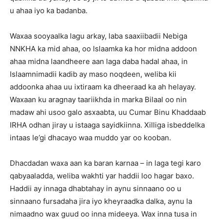
u ahaa iyo ka badanba.
Waxaa sooyaalka lagu arkay, laba saaxiibadii Nebiga
NNKHA ka mid ahaa, oo Islaamka ka hor midna addoon
ahaa midna laandheere aan laga daba hadal ahaa, in
Islaamnimadii kadib ay maso noqdeen, weliba kii
addoonka ahaa uu ixtiraam ka dheeraad ka ah helayay.
Waxaan ku aragnay taariikhda in marka Bilaal oo nin
madaw ahi usoo galo asxaabta, uu Cumar Binu Khaddaab
IRHA odhan jiray u istaaga sayidkiinna. Xilliga isbeddelka
intaas le’gi dhacayo waa muddo yar oo kooban.
Dhacdadan waxa aan ka baran karnaa – in laga tegi karo
qabyaaladda, weliba wakhti yar haddii loo hagar baxo.
Haddii ay innaga dhabtahay in aynu sinnaano oo u
sinnaano fursadaha jira iyo kheyraadka dalka, aynu la
nimaadno wax guud oo inna mideeya. Wax inna tusa in