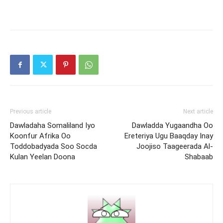
Previous article
Next article
Dawladaha Somaliland Iyo
Dawladda Yugaandha Oo
Koonfur Afrika Oo
Ereteriya Ugu Baaqday Inay
Toddobadyada Soo Socda
Joojiso Taageerada Al-
Kulan Yeelan Doona
Shabaab