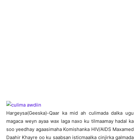
H
argeysa(Geeska)-Qaar ka mid ah culimada dalka ugu
magaca weyn ayaa wax laga naxo ku tilmaamay hadal ka
soo yeedhay agaasimaha Komishanka HIV/AIDS Maxamed
Daahir Khayre oo ku saabsan isticmaalka cinjirka galmada