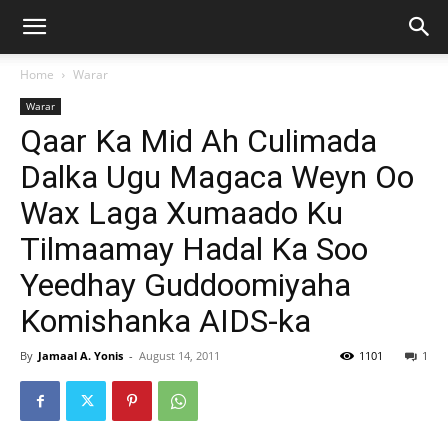
Home
Warar
Warar
Qaar Ka Mid Ah Culimada
Dalka Ugu Magaca Weyn Oo
Wax Laga Xumaado Ku
Tilmaamay Hadal Ka Soo
Yeedhay Guddoomiyaha
Komishanka AIDS-ka
By
Jamaal A. Yonis
-
August 14, 2011
1101
1