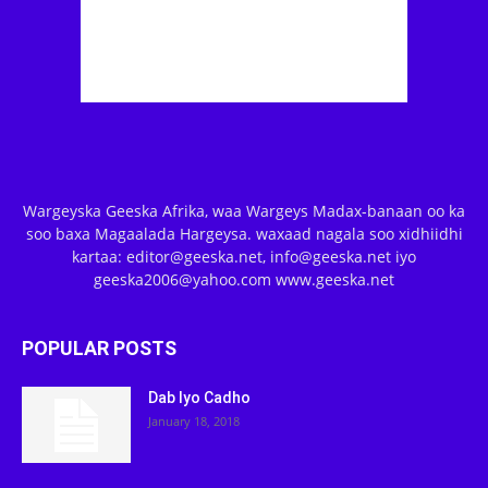
Wargeyska Geeska Afrika, waa Wargeys Madax-banaan oo ka
soo baxa Magaalada Hargeysa. waxaad nagala soo xidhiidhi
kartaa: editor@geeska.net, info@geeska.net iyo
geeska2006@yahoo.com www.geeska.net
POPULAR POSTS
Dab Iyo Cadho
January 18, 2018