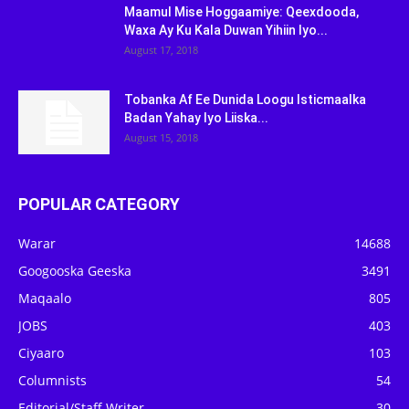
Maamul Mise Hoggaamiye: Qeexdooda,
Waxa Ay Ku Kala Duwan Yihiin Iyo...
August 17, 2018
Tobanka Af Ee Dunida Loogu Isticmaalka
Badan Yahay Iyo Liiska...
August 15, 2018
POPULAR CATEGORY
Warar
14688
Googooska Geeska
3491
Maqaalo
805
JOBS
403
Ciyaaro
103
Columnists
54
Editorial/Staff Writer
30