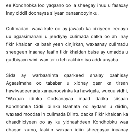
ee Kondhobka loo yaqaano oo la sheegay inuu u fasaxay
inay ciddii doonaysa siiyaan xanaanooyinku.
Culimadani waxa kale oo ay jawaab ka bixiyeen eedayn
uu agaasimahani u jeediyay culimada dalka oo ah inay
fikir khaldan ka baahiyeen cinjirkan, waxaanay culimadu
sheegeen inaanay faafin fikir khaldan balse ay umadda u
gudbiyaan wixii wax tar u leh aakhiro iyo adduunyaba.
Sida ay warbaahinta qaarkeed shalay baahisay
Agaasimaha oo tababar u xidhay qaar ka tirsan
hawlwadeenada xanaanooyinka ka hawlgala, wuxuu yidhi,
“Waxaan idinka Codsanayaa inaad dadka siisaan
Kondhomka Cidii idiinka Baahata oo aydaan u diidin,
waxaad moodaa in culimada Diintu dadka Fikir khaldan ka
dhaadhiciyeen oo ay ku yidhaahdeen Kondhobku waa
dhaqan xumo, laakiin waxaan idiin sheegayaa inaanay