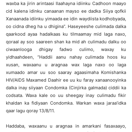
waxba ka jirin arintaasi Ilaahayna idiinku Cadhoon maayo
cid kalena idinku canaanan mayso ee dadka Siiya qofkii
Xanaanada idiinku yimaada ee idin waydiista kodhobyada,
oo cidna dheg ha u dhigina”. Haseyeeshe culimada dalka
qaarkood ayaa hadalkaas ku tilmaamay mid laga naxo,
qoraal ay soo saareen shan ka mid ah culimadu dalku oo
ciwaanlooga dhigay fadwo culimo, waxay ku
yidhaahdeen, “Haddii aanu nahay culimada hoos ku
xusan, waxaanu u aragnaa wax laga naxo oo laga
xumaado amar uu soo saaray agaasimaha Komishanka
HIV/AIDS Maxamed Daahir ee uu ku faray xanaanooyinka
dalka inay siiyaan Condomka (Cinjirka galmada) ciddii ka
codsata. Waxa kale oo uu sheegay inay culimadu fikir
khaldan ka fidiyaan Condomka. Warkan waxa jaraa’idka
qaar lagu qoray 13/8/11.
Haddaba, waxaanu u aragnaa in amarkani fasaxaayo,