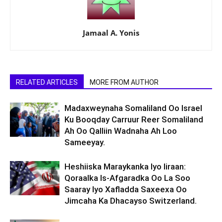
Jamaal A. Yonis
RELATED ARTICLES
MORE FROM AUTHOR
Madaxweynaha Somaliland Oo Israel
Ku Booqday Carruur Reer Somaliland
Ah Oo Qalliin Wadnaha Ah Loo
Sameeyay.
Heshiiska Maraykanka Iyo Iiraan:
Qoraalka Is-Afgaradka Oo La Soo
Saaray Iyo Xafladda Saxeexa Oo
Jimcaha Ka Dhacayso Switzerland.