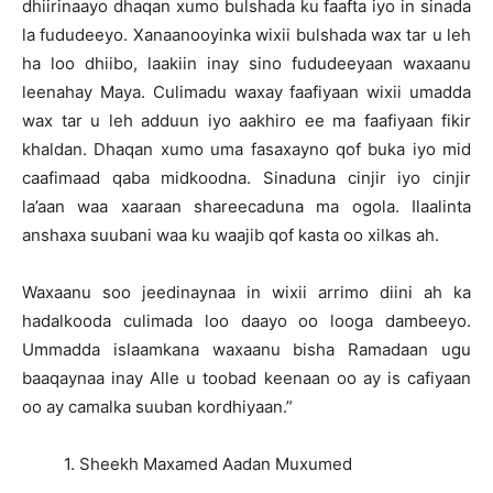
dhiirinaayo dhaqan xumo bulshada ku faafta iyo in sinada
la fududeeyo. Xanaanooyinka wixii bulshada wax tar u leh
ha loo dhiibo, laakiin inay sino fududeeyaan waxaanu
leenahay Maya. Culimadu waxay faafiyaan wixii umadda
wax tar u leh adduun iyo aakhiro ee ma faafiyaan fikir
khaldan. Dhaqan xumo uma fasaxayno qof buka iyo mid
caafimaad qaba midkoodna. Sinaduna cinjir iyo cinjir
la’aan waa xaaraan shareecaduna ma ogola. Ilaalinta
anshaxa suubani waa ku waajib qof kasta oo xilkas ah.
Waxaanu soo jeedinaynaa in wixii arrimo diini ah ka
hadalkooda culimada loo daayo oo looga dambeeyo.
Ummadda islaamkana waxaanu bisha Ramadaan ugu
baaqaynaa inay Alle u toobad keenaan oo ay is cafiyaan
oo ay camalka suuban kordhiyaan.”
1. Sheekh Maxamed Aadan Muxumed