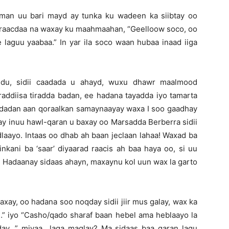
niman uu bari mayd ay tunka ku wadeen ka siibtay oo
 raacdaa na waxay ku maahmaahan, “Geelloow soco, oo
 laguu yaabaa.” In yar ila soco waan hubaa inaad iiga
edu, sidii caadada u ahayd, wuxu dhawr maalmood
raddiisa tiradda badan, ee hadana tayadda iyo tamarta
adadan aan qoraalkan samaynaayay waxa I soo gaadhay
ay inuu hawl-qaran u baxay oo Marsadda Berberra sidii
laayo. Intaas oo dhab ah baan jeclaan lahaa! Waxad ba
kani ba ‘saar’ diyaarad raacis ah baa haya oo, si uu
! Hadaanay sidaas ahayn, maxaynu kol uun wax la garto
axay, oo hadana soo noqday sidii jiir mus galay, wax ka
…” iyo “Casho/qado sharaf baan hebel ama heblaayo la
day…” miyaa laga maqlay? Ma sidaas baa qaran lagu