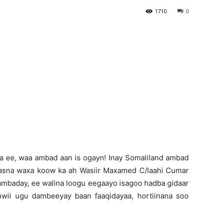
1710
0
Newspaper
 ee, waa ambad aan is ogayn! Inay Somaliland ambad
aasna waxa koow ka ah Wasiir Maxamed C/laahi Cumar
a ambaday, ee walina loogu eegaayo isagoo hadba gidaar
uwii ugu dambeeyay baan faaqidayaa, hortiinana soo