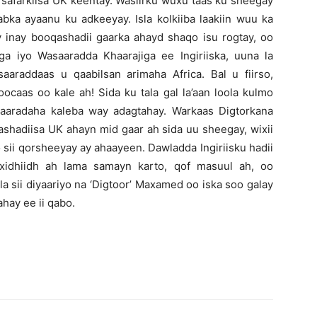
 safarkiisa UK keentay. Wasiirku wuxu taas ku sheegay
bka ayaanu ku adkeeyay. Isla kolkiiba laakiin wuu ka
inay booqashadii gaarka ahayd shaqo isu rogtay, oo
ga iyo Wasaaradda Khaarajiga ee Ingiriiska, uuna la
raddaas u qaabilsan arimaha Africa. Bal u fiirso,
ocaas oo kale ah! Sida ku tala gal la’aan loola kulmo
aaradaha kaleba way adagtahay. Warkaas Digtorkana
ashadiisa UK ahayn mid gaar ah sida uu sheegay, wixii
sii qorsheeyay ay ahaayeen. Dawladda Ingiriisku hadii
idhiidh ah lama samayn karto, qof masuul ah, oo
a sii diyaariyo na ‘Digtoor’ Maxamed oo iska soo galay
ahay ee ii qabo.