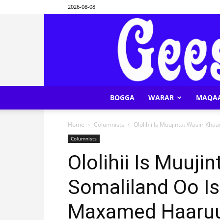
2026-08-08
BOGGA
WARAR
MAQA
Home
Columnists
Ololihii Is Muujinta: Wasiir Kh
Columnists
Ololihii Is Muujin
Somaliland Oo Is
Maxamed Haaru