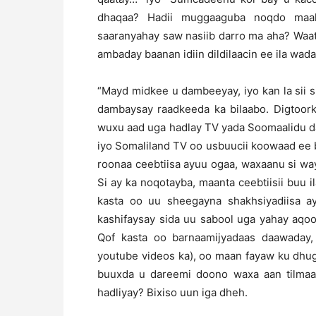
dhaqaa? Hadii muggaaguba noqdo maa
saaranyahay saw nasiib darro ma aha? Waata
ambaday baanan idiin dildilaacin ee ila wad
“Mayd midkee u dambeeyay, iyo kan la sii si
dambaysay raadkeeda ka bilaabo. Digtoork
wuxu aad uga hadlay TV yada Soomaalidu d
iyo Somaliland TV oo usbuucii koowaad ee b
roonaa ceebtiisa ayuu ogaa, waxaanu si wa
Si ay ka noqotayba, maanta ceebtiisii buu 
kasta oo uu sheegayna shakhsiyadiisa ay
kashifaysay sida uu sabool uga yahay aqo
Qof kasta oo barnaamijyadaas daawaday
youtube videos ka), oo maan fayaw ku dhug
buuxda u dareemi doono waxa aan tilma
hadliyay? Bixiso uun iga dheh.