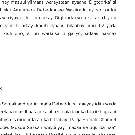
 inay masuuliyiintaas waraystaan ayaana ‘Digtoorka’ si
fiiskii Amuuraha Debedda ee Wasiiradu ay shirka ku
s wariyayaashii soo arkay, Digtoorku wuu ka fakaday oo
aday in la arkay, kadib ayaanu bilaabay inuu TV yada
xidhiidho, si uu warkiisa u galiyo, sidaas baanay
:
ka Somaliland ee Arimaha Debeddu sii daayay idiin wada
meelaha ma-dhaafaanka ah ee qaladaadka taariikhiga ahi
lihiisa is muujinta ah ka bilaabay TV ga Somali Channel
adde. Muxuu Xassan waydiiyay, maxaa se ugu darnaa?