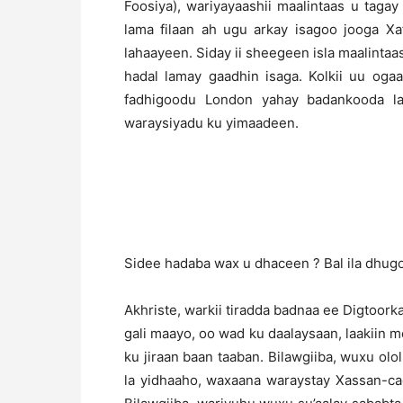
Foosiya), wariyayaashii maalintaas u tagay
lama filaan ah ugu arkay isagoo jooga Xa
lahaayeen. Siday ii sheegeen isla maalintaa
hadal lamay gaadhin isaga. Kolkii uu oga
fadhigoodu London yahay badankooda la 
waraysiyadu ku yimaadeen.
Sidee hadaba wax u dhaceen ? Bal ila dhugo
Akhriste, warkii tiradda badnaa ee Digtoor
gali maayo, oo wad ku daalaysaan, laakiin 
ku jiraan baan taaban. Bilawgiiba, wuxu olo
la yidhaaho, waxaana waraystay Xassan-c