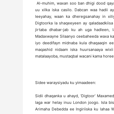
Al-muhim, waxan soo ban dhigi dood qayax
uu xilka iska casilo. Dabcan waa hadii a
leeyahay, waan ka dheregsanahay in xil
Digtoorka la shaqeeyeen ay qaladaadkiis
jirtaba dhabar-jab ku ah uga hadleen, 
Madaxwayne Silaanyo ceebaheeda waxa ka m
iyo deedifayn midnaba kula dhaqaaqin ee
maqashid nidaam iska huursanaaya wixi
matalaayoba, mustaqbal wacani kama hore
Sidee waraysiyadu ku yimaadeen:
Sidii dhaqanka u ahayd, ‘Digtoor’ Maxame
laga war helay inuu London joogo. Isla bi
Arimaha Debedda ee Ingiriiska ku lahaa W