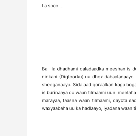
La soco……
Bal ila dhadhami qaladaadka meeshan is dul 
ninkani (Digtoorku) uu dhex dabaalanaayo
sheeganaaya. Sida aad qoraalkan kaga boga
is burinaaya oo waan tilmaami uun, meelaha
marayaa, taasna waan tilmaami, qaybta sa
waxyaabaha uu ka hadlaayo, iyadana waan t