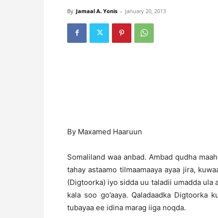
By
Jamaal A. Yonis
-
January 20, 2013
By Maxamed Haaruun
Somaliland waa anbad. Ambad qudha maaha
tahay astaamo tilmaamaaya ayaa jira, kuw
(Digtoorka) iyo sidda uu taladii umadda ul
kala soo go’aaya. Qaladaadka Digtoorka k
tubayaa ee idina marag iiga noqda.