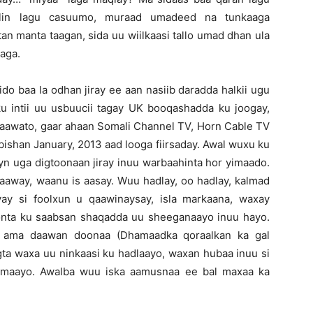
lin lagu casuumo, muraad umadeed na tunkaaga
n manta taagan, sida uu wiilkaasi tallo umad dhan ula
aaga.
do baa la odhan jiray ee aan nasiib daradda halkii ugu
u intii uu usbuucii tagay UK booqashadda ku joogay,
aawato, gaar ahaan Somali Channel TV, Horn Cable TV
ishan January, 2013 aad looga fiirsaday. Awal wuxu ku
yn uga digtoonaan jiray inuu warbaahinta hor yimaado.
ilaaway, waanu is aasay. Wuu hadlay, oo hadlay, kalmad
ay si foolxun u qaawinaysay, isla markaana, waxay
onta ku saabsan shaqadda uu sheeganaayo inuu hayo.
, ama daawan doonaa (Dhamaadka qoraalkan ka gal
ta waxa uu ninkaasi ku hadlaayo, waxan hubaa inuu si
amaayo. Awalba wuu iska aamusnaa ee bal maxaa ka