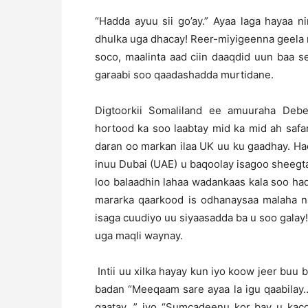
“Hadda ayuu sii go’ay.” Ayaa laga hayaa 
dhulka uga dhacay! Reer-miyigeenna geela
soco, maalinta aad ciin daaqdid uun baa se
garaabi soo qaadashadda murtidane.
Digtoorkii Somaliland ee amuuraha Deb
hortood ka soo laabtay mid ka mid ah safa
daran oo markan ilaa UK uu ku gaadhay. H
inuu Dubai (UAE) u baqoolay isagoo sheegt
loo balaadhin lahaa wadankaas kala soo had
mararka qaarkood is odhanaysaa malaha nin
isaga cuudiyo uu siyaasadda ba u soo galay
uga maqli waynay.
Intii uu xilka hayay kun iyo koow jeer buu b
badan “Meeqaam sare ayaa la igu qaabilay
qaatay…” iyo “Sumcadeenu kor bay u kac