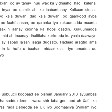
an, oo ay tahay inuu wax ka yidhaaho, hadii kalena,
y inyar oo damiir ahi ku laabantahay. Kolkaan sidaas
iyo kala duwan, dad kala duwan, oo qaarkood ayba
a oo faahfaahsan, oo qaranka iyo xukuumadda maanta
laakiin aanay cidinna ka hoos qaadin. Xukuumadda
id ah inaanay dhaliilaha korkeeda ku yaala daawayn
 ay sabab la'aan isaga dugsato. Hadaad aragtid ama
i in la hufo u baahan, nidaamkaas, iyo umadda uu
eyo
d usbuucii koobaad ee bishan January 2013 ayuunbaa
sha saddexdeedii, waxa shir laba geesood ah Xafiiska
asiirada Debedda ee UK iyo Soomaaliya (William iyo