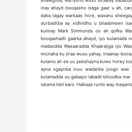
Bilawgiiba, wariyuhu wuxu su’aalay sababta
inay ahayd booqasho isaga gaar u ah, cara
daba tagay warkaas hore, waxanu sheegay 
durbadiiba ay xidhiidho u bilaabmeen isa
kulmay Mark Simmonds oo ah qofka Wasaa
booqashadii gaarka ahayd, iyo kulamada no
madaxdda Wasaaradda Khaarajiga iyo Was
micnaha ku jiraa wuxu yahay, inaanay booq
kulamo ah ee uu yeeshayna kuwo horey loo 
ayna ogaynba inuu wadanka joogo wax x
kulamadda uu galaayo labadii biloodba mar l
iskama heli karo. Halkaas runtii way maqant