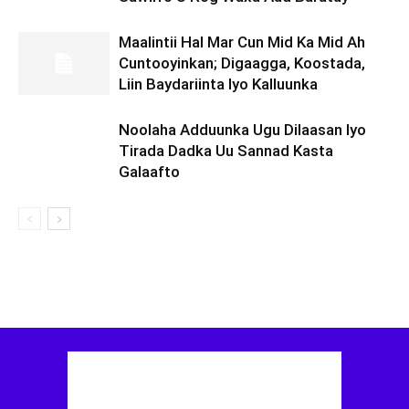
Maalintii Hal Mar Cun Mid Ka Mid Ah
Cuntooyinkan; Digaagga, Koostada,
Liin Baydariinta Iyo Kalluunka
Noolaha Adduunka Ugu Dilaasan Iyo
Tirada Dadka Uu Sannad Kasta
Galaafto