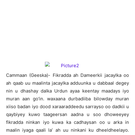
Cammaan (Geeska)- Fikradda ah Dameerkii jacaylka oo
ah qaab uu maalinta jacaylka adduunka u dabbaal degey
nin u dhashay dalka Urdun ayaa keentay maadays iyo
muran aan go'in. waxaana durbadiiba bilowday muran
xiiso badan iyo dood xaraaraddeedu sarrayso oo dadkii u
qaybiyey kuwo taageersan aadna u soo dhoweeyey
fikradda ninkan iyo kuwa ka cadhaysan oo u arka in
maalin iyaga qaali la’ ah uu ninkani ku dheeldheelayo.