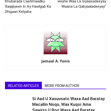
Khubarada Caafimaadku
weyne Waa La Siyaasadeeyay
Xaqiijiyeen In Ay Hawlgab Ka
Waana La Qabyaaladeeyay”
Dhigaan Kelyaha
Jamaal A. Yonis
RELATED ARTICLES
MORE FROM AUTHOR
Si Aad U Xasuusato Waxa Aad Baratay
Macallin Noqo, Wax Kuqor Ama
Sawirro U Rog Waxa Aad Baratay