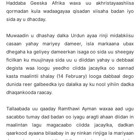
Haddaba Geeska Afrika waxa uu akhristayaashiisa
qormadan kula wadaagayaa qisadan xiisaha badan iyo
sida ay u dhacday.
Muwaadin u dhashay dalka Urdun ayaa rinji midabkiisu
casaan yahay mariyey dameer, isla markaana ubax
dhegaha ka geliyey dameerkan isaga oo sida uu sheegay
ficilkan ku muujinaya sida uu u diiddan yahay u debbaal
degista waa loogu yeedho ciidda jacaylka oo sannad
kasta maalintii shalay (14 February) looga dabbaal dego
dunida reer galbeedka iyo dalalka ay ku nool yihiin dadka
dhaqankooda raacay.
Tallaabada uu qaaday Ramthawi Ayman waxaa aad ugu
sacabbo tumay dad badan oo iyagu aragti ahaan diidan in
maalintan lagu magacaabo ciidda jacaylka, dadkan
qaarkood ayaana bilaabay in ay ninkan rinjiga la mariyaan