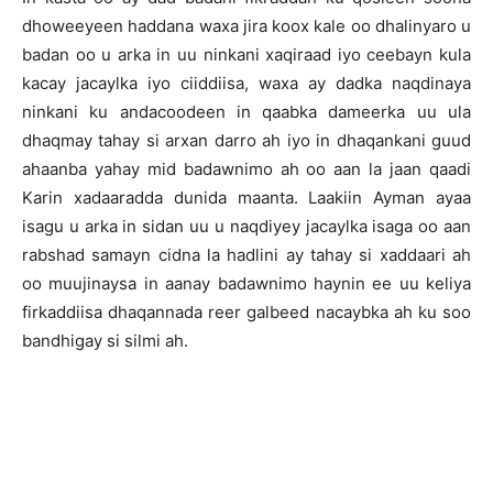
dhoweeyeen haddana waxa jira koox kale oo dhalinyaro u
badan oo u arka in uu ninkani xaqiraad iyo ceebayn kula
kacay jacaylka iyo ciiddiisa, waxa ay dadka naqdinaya
ninkani ku andacoodeen in qaabka dameerka uu ula
dhaqmay tahay si arxan darro ah iyo in dhaqankani guud
ahaanba yahay mid badawnimo ah oo aan la jaan qaadi
Karin xadaaradda dunida maanta. Laakiin Ayman ayaa
isagu u arka in sidan uu u naqdiyey jacaylka isaga oo aan
rabshad samayn cidna la hadlini ay tahay si xaddaari ah
oo muujinaysa in aanay badawnimo haynin ee uu keliya
firkaddiisa dhaqannada reer galbeed nacaybka ah ku soo
bandhigay si silmi ah.