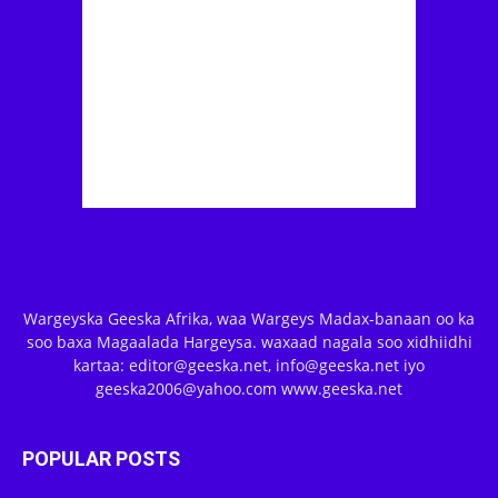
Wargeyska Geeska Afrika, waa Wargeys Madax-banaan oo ka
soo baxa Magaalada Hargeysa. waxaad nagala soo xidhiidhi
kartaa: editor@geeska.net, info@geeska.net iyo
geeska2006@yahoo.com www.geeska.net
POPULAR POSTS