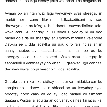
dameerkan oo lagu xidhay jidka wadnaha u ah magaalada.
Ayman oo arrintan wax laga weydiiyey ayaa sheegay in
markii hore aanu filayn in tallaabadiisani ay soo
dhoweynta intan le'eg ka heli doonto muwaadiniinta kale,
waxa aanu ku dooday in uu sidan u yeelay si uu dad
badan oo sida uu sheegay lagu qalday maalinta Valentine
Day-ga ee ciidda jacaylka uu ugu diro farriintiisa ah in
aanay habboonayn qaadashada maalintan oo uu ku
sheegay caado reer galbeed. Waxa aanu sheegay in
sannadihii u dambeeyey oo dhan uu qaabkan ugu dabbaal
degayey waxa loogu yeedho Ciidda jacaylka.
Goobta uu ninkani ku xidhay dameerkan midabka cas ku
shaqlan oo u dhow kaalin shidaal oo uu leeyahay ayaa
noqotay goob caan ah oo ay dad badani ku tilmaam
qaataan. Waxaana lagu garan og yahay dameerkii jacaylka.
In kasta oo ay dad badani fikraddan ku qosleen soona