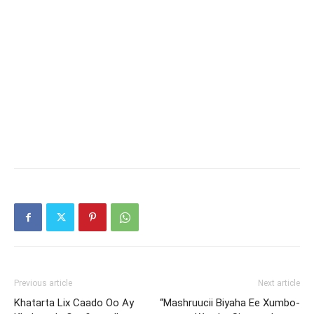
Previous article
Next article
Khatarta Lix Caado Oo Ay
“Mashruucii Biyaha Ee Xumbo-