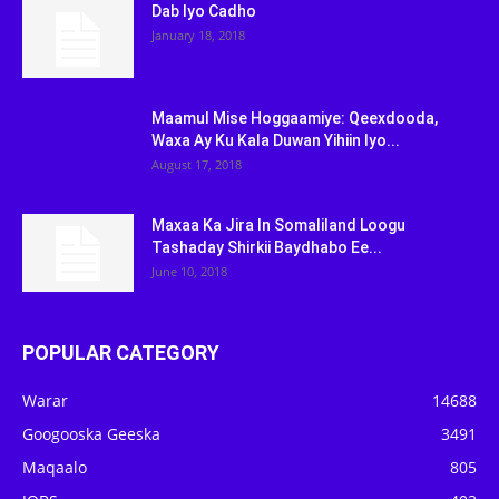
Dab Iyo Cadho
January 18, 2018
Maamul Mise Hoggaamiye: Qeexdooda,
Waxa Ay Ku Kala Duwan Yihiin Iyo...
August 17, 2018
Maxaa Ka Jira In Somaliland Loogu
Tashaday Shirkii Baydhabo Ee...
June 10, 2018
POPULAR CATEGORY
Warar
14688
Googooska Geeska
3491
Maqaalo
805