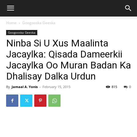
Home
Googooska Geeska
Googooska Geeska
Ninba Si U Xus Maalinta
Jacaylka: Qisada Dameerkii
Jacaylka Oo Muran Badan Ka
Dhalisay Dalka Urdun
By
Jamaal A. Yonis
-
February 15, 2015
815
0