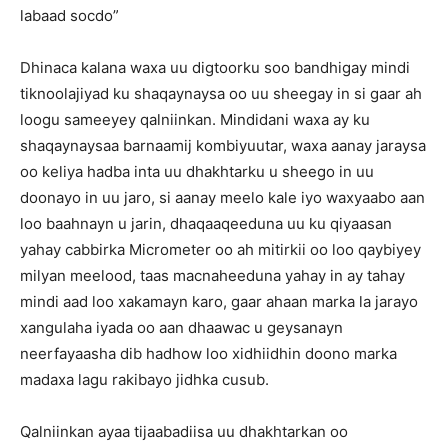
labaad socdo”
Dhinaca kalana waxa uu digtoorku soo bandhigay mindi
tiknoolajiyad ku shaqaynaysa oo uu sheegay in si gaar ah
loogu sameeyey qalniinkan. Mindidani waxa ay ku
shaqaynaysaa barnaamij kombiyuutar, waxa aanay jaraysa
oo keliya hadba inta uu dhakhtarku u sheego in uu
doonayo in uu jaro, si aanay meelo kale iyo waxyaabo aan
loo baahnayn u jarin, dhaqaaqeeduna uu ku qiyaasan
yahay cabbirka Micrometer oo ah mitirkii oo loo qaybiyey
milyan meelood, taas macnaheeduna yahay in ay tahay
mindi aad loo xakamayn karo, gaar ahaan marka la jarayo
xangulaha iyada oo aan dhaawac u geysanayn
neerfayaasha dib hadhow loo xidhiidhin doono marka
madaxa lagu rakibayo jidhka cusub.
Qalniinkan ayaa tijaabadiisa uu dhakhtarkan oo