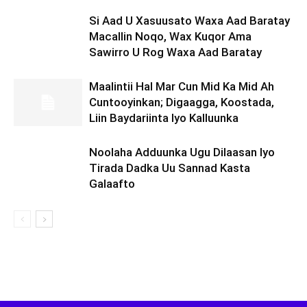
Si Aad U Xasuusato Waxa Aad Baratay
Macallin Noqo, Wax Kuqor Ama
Sawirro U Rog Waxa Aad Baratay
Maalintii Hal Mar Cun Mid Ka Mid Ah
Cuntooyinkan; Digaagga, Koostada,
Liin Baydariinta Iyo Kalluunka
Noolaha Adduunka Ugu Dilaasan Iyo
Tirada Dadka Uu Sannad Kasta
Galaafto