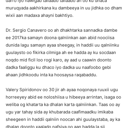
darro iyo hawlgab tallaabo tallaabo ah oo ku dhaca
muruqyada aakhirkana ku dambeeya in uu jidhka oo dham
wixii aan madaxa ahayni bakhtiyo.
Dr. Sergio Canavero oo ah dhakhtarka sannadka dambe
ee 2017ka samayn doona qalniinkan aan abid noociisa
dunida lagu samayn ayaa sheegay, in haddii uu qalniinku
guulaysto oo fikirka cilmiga ah ee hadda ay ku socdaan
noqdo mid ficil loo rogi karo, ay aad u caawin doonto
dadka faaliggu ku dhaco iyo dadka uu naafoobo gebi
ahaan jidhkoodu inta ka hoosaysa raqabaddu.
Valery Spiridonov oo 30 jir ah ayaa noqonaya ruuxii ugu
horreeyey abid ee noloshiisa u hibeeya arrintan, isaga oo
weliba og khatarta ka dhalan karta qalniinkan. Taas oo ay
ugu yar tahay sida ay khubarada caafimaadku imikaba
sheegeen in haddii qalniin noocan ahi guulaystaba, ay ka
dhalan doonto xaalado nafsiya oo aan hadda la sii