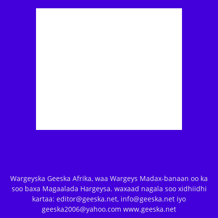
Wargeyska Geeska Afrika, waa Wargeys Madax-banaan oo ka
soo baxa Magaalada Hargeysa. waxaad nagala soo xidhiidhi
kartaa: editor@geeska.net, info@geeska.net iyo
geeska2006@yahoo.com www.geeska.net