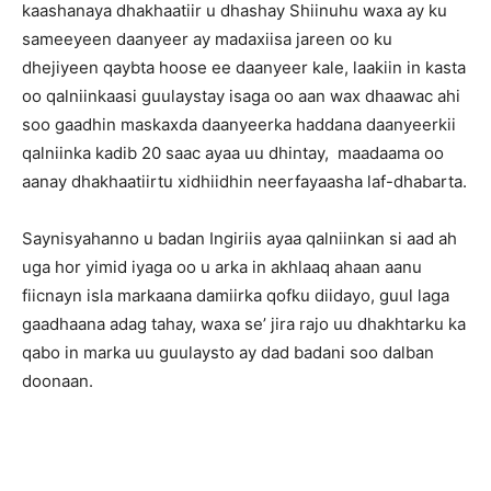
kaashanaya dhakhaatiir u dhashay Shiinuhu waxa ay ku
sameeyeen daanyeer ay madaxiisa jareen oo ku
dhejiyeen qaybta hoose ee daanyeer kale, laakiin in kasta
oo qalniinkaasi guulaystay isaga oo aan wax dhaawac ahi
soo gaadhin maskaxda daanyeerka haddana daanyeerkii
qalniinka kadib 20 saac ayaa uu dhintay, maadaama oo
aanay dhakhaatiirtu xidhiidhin neerfayaasha laf-dhabarta.
Saynisyahanno u badan Ingiriis ayaa qalniinkan si aad ah
uga hor yimid iyaga oo u arka in akhlaaq ahaan aanu
fiicnayn isla markaana damiirka qofku diidayo, guul laga
gaadhaana adag tahay, waxa se’ jira rajo uu dhakhtarku ka
qabo in marka uu guulaysto ay dad badani soo dalban
doonaan.