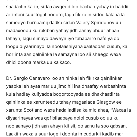
saadaalin karin, sidaa awgeed loo baahan yahay in haddii
arrintani suurtogal noqoto, laga fikiro in sidoo kalana la
sameeyo barnaamij dadka sidan Valery Spiridonov uu
madaxoodu ku rakiban yahay jidh aanay abuur ahaan
lahayn, lagu siinayo daweyn iyo tababarro nafsiya oo
loogu diyaarinayo la noolaashiyaha xaaladdan cusub, ka
hor inta aan qalniinka la samayna loo sii sheego waxa
dhici doona marka uu ka kaco.
Dr. Sergio Canavero oo ah ninka leh fikirka qalniinkan
yaabka leh ayaa mar uu jimcihii ina dhaafay warbaahinta
kula hadlay kuliyadda boqortooyada ee dhakhaatiirta
qalniinka ee xarunteedu tahay magaalada Glasgow ee
xarunta Scotland waxa hadalladiisa ka mid ahaa, “Waxaa la
diyaarinayaa waa qof bilaabaya nolol cusub oo uu ku
noolaanayo jidh aan ahayn kii sii, oo aanu la soo qabsan.
Laakiin waxa u suurtogeli doonta in cudurkii kadib mar