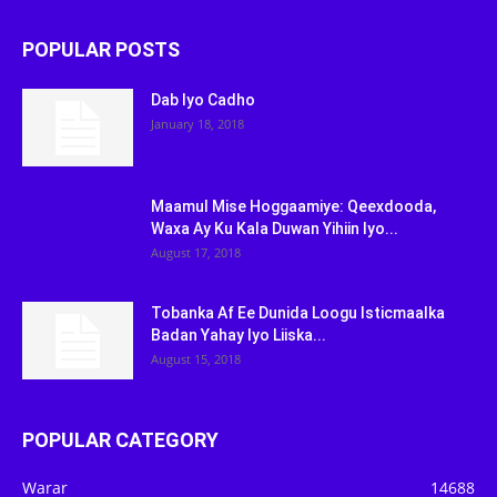
POPULAR POSTS
Dab Iyo Cadho
January 18, 2018
Maamul Mise Hoggaamiye: Qeexdooda,
Waxa Ay Ku Kala Duwan Yihiin Iyo...
August 17, 2018
Tobanka Af Ee Dunida Loogu Isticmaalka
Badan Yahay Iyo Liiska...
August 15, 2018
POPULAR CATEGORY
Warar
14688