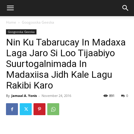
Home
Googooska Geeska
Googooska Geeska
Nin Ku Tabarucay In Madaxa
Laga Jaro Si Loo Tijaabiyo
Suurtogalnimada In
Madaxiisa Jidh Kale Lagu
Rakibi Karo
By
Jamaal A. Yonis
-
November 24, 2016
891
0