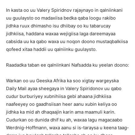
In kasta oo uu Valery Spiridnov rajaynayo in qalniinkani
uu guulaysto oo madaxiisa bedka qaba loogu rakibo
jidhka ruux dhimasho isu dhiibay oo ku tabarucay
jidhkiisa, haddana waxaa wejigiisa laga dareemayaa
cabsida uu ka qabo waxa uu noqon doono mustaqbalkiisa
qofeed xitaa haddii uu qalniinku guulaysto.
Raadadka taban ee qalniinkani Nafsadda ku yeelan doono:
Warkan oo uu Geeska Afrika ka soo xigtay wargeyska
Daily Mail ayaa sheegaya in Valery Spiridonov uu qabo
cudur burburiyey xubnihiisa gebi ahaana jidhkiisa
naafeeyey oo gaadhsiisan heer aanu xubin keliya oo
jidhka ka mid ah dhaqaajin karin ama maamuli karin.
Cudurkan oo dunida dhif ku ah, waxaa lagu magacaabo
Werdnig-Hoffmann, waxa aanu si is-taraysa u keena taag-