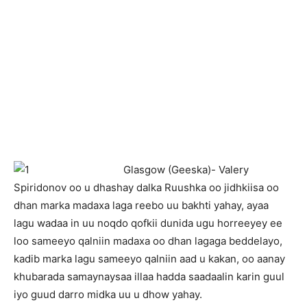
Glasgow (Geeska)- Valery
Spiridonov oo u dhashay dalka Ruushka oo jidhkiisa oo
dhan marka madaxa laga reebo uu bakhti yahay, ayaa
lagu wadaa in uu noqdo qofkii dunida ugu horreeyey ee
loo sameeyo qalniin madaxa oo dhan lagaga beddelayo,
kadib marka lagu sameeyo qalniin aad u kakan, oo aanay
khubarada samaynaysaa illaa hadda saadaalin karin guul
iyo guud darro midka uu u dhow yahay.