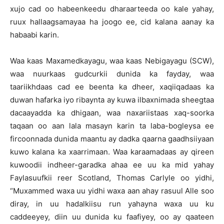
xujo cad oo habeenkeedu dharaarteeda oo kale yahay,
ruux hallaagsamayaa ha joogo ee, cid kalana aanay ka
habaabi karin.
Waa kaas Maxamedkayagu, waa kaas Nebigayagu (SCW),
waa nuurkaas gudcurkii dunida ka fayday, waa
taariikhdaas cad ee beenta ka dheer, xaqiiqadaas ka
duwan hafarka iyo ribaynta ay kuwa ilbaxnimada sheegtaa
dacaayadda ka dhigaan, waa naxariistaas xaq-soorka
taqaan oo aan lala masayn karin ta laba-bogleysa ee
fircoonnada dunida maantu ay dadka qaarna gaadhsiiyaan
kuwo kalana ka xaarrimaan. Waa karaamadaas ay qireen
kuwoodii indheer-garadka ahaa ee uu ka mid yahay
Faylasuufkii reer Scotland, Thomas Carlyle oo yidhi,
“Muxammed waxa uu yidhi waxa aan ahay rasuul Alle soo
diray, in uu hadalkiisu run yahayna waxa uu ku
caddeeyey, diin uu dunida ku faafiyey, oo ay qaateen