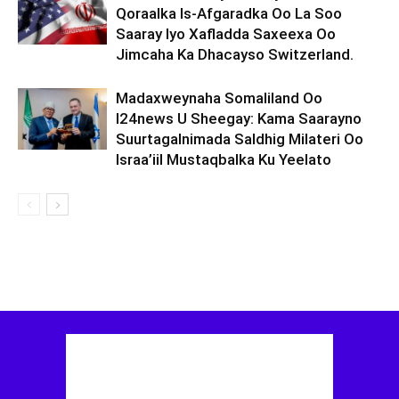
Qoraalka Is-Afgaradka Oo La Soo
Saaray Iyo Xafladda Saxeexa Oo
Jimcaha Ka Dhacayso Switzerland.
Madaxweynaha Somaliland Oo
I24news U Sheegay: Kama Saarayno
Suurtagalnimada Saldhig Milateri Oo
Israa’iil Mustaqbalka Ku Yeelato