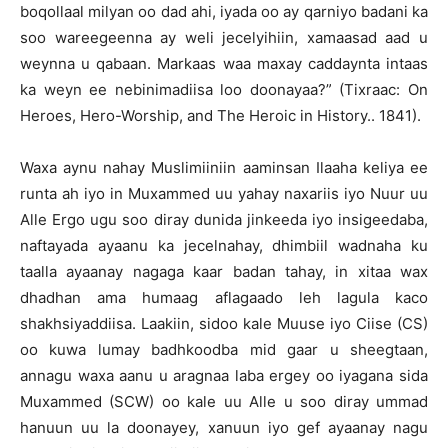
boqollaal milyan oo dad ahi, iyada oo ay qarniyo badani ka
soo wareegeenna ay weli jecelyihiin, xamaasad aad u
weynna u qabaan. Markaas waa maxay caddaynta intaas
ka weyn ee nebinimadiisa loo doonayaa?” (Tixraac: On
Heroes, Hero-Worship, and The Heroic in History.. 1841).
Waxa aynu nahay Muslimiiniin aaminsan Ilaaha keliya ee
runta ah iyo in Muxammed uu yahay naxariis iyo Nuur uu
Alle Ergo ugu soo diray dunida jinkeeda iyo insigeedaba,
naftayada ayaanu ka jecelnahay, dhimbiil wadnaha ku
taalla ayaanay nagaga kaar badan tahay, in xitaa wax
dhadhan ama humaag aflagaado leh lagula kaco
shakhsiyaddiisa. Laakiin, sidoo kale Muuse iyo Ciise (CS)
oo kuwa lumay badhkoodba mid gaar u sheegtaan,
annagu waxa aanu u aragnaa laba ergey oo iyagana sida
Muxammed (SCW) oo kale uu Alle u soo diray ummad
hanuun uu la doonayey, xanuun iyo gef ayaanay nagu