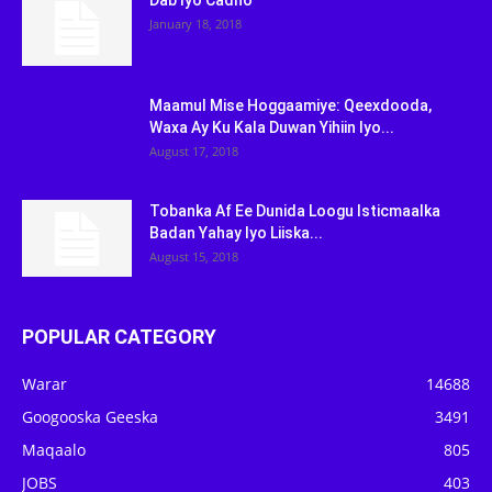
Dab Iyo Cadho
January 18, 2018
Maamul Mise Hoggaamiye: Qeexdooda,
Waxa Ay Ku Kala Duwan Yihiin Iyo...
August 17, 2018
Tobanka Af Ee Dunida Loogu Isticmaalka
Badan Yahay Iyo Liiska...
August 15, 2018
POPULAR CATEGORY
Warar
14688
Googooska Geeska
3491
Maqaalo
805
JOBS
403