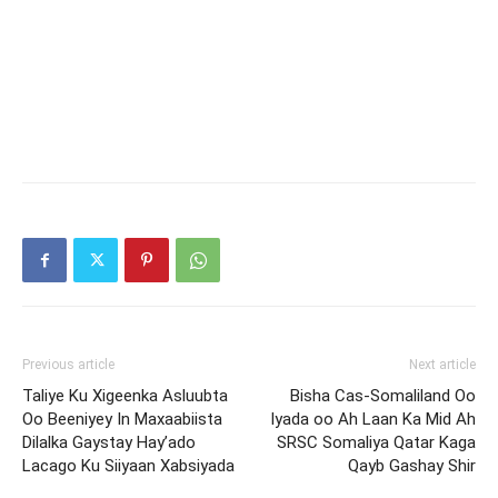
Previous article
Next article
Taliye Ku Xigeenka Asluubta
Bisha Cas-Somaliland Oo
Oo Beeniyey In Maxaabiista
Iyada oo Ah Laan Ka Mid Ah
Dilalka Gaystay Hay’ado
SRSC Somaliya Qatar Kaga
Lacago Ku Siiyaan Xabsiyada
Qayb Gashay Shir