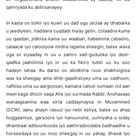
qarniyada ku abtirsanayey.
In kasta oo tolkii iyo kuwii uu dad ugu jeclaa ay dhabarka
u jeediyeen, haddana cuqdadi ma’ay gelin, colaadna kuma
uu qaadan, jidkiisa kama uu waaban, habeenna cabasho,
calaacal iyo caloolyow midna lagama sheegin, balse waxa
uga sii siyaaday in uu u samro xad-gudubka iyo deel-
qaafka jaahiliinta iyo in uu ka fikiro tubtii uu ku soo
hadayn lahaa. Ku darso oo abidkiina ruux shakhsigiisa
wax ka sheegay ama dhib-gaadhsiiyey uma uu cadhoon,
naftiisa uma uu aargoosan, kamana calool xumaan cid aan
meel kaga dhicin xaqa Alle iyo xurmada Rabbi. Anshaxaas
wanaagsanina waa sirta caddaynaysa in Muxammed
(SCW), aanu ahayn rasuul iyo nebi keliya, balse uu ahaa
hoggaamiye, garsoore iyo hanuunshe, uumiyaha u siday
dhambaal adduunkooda iyo aakhiradoodaba badhaadhe u
horseedaya oo uu inoo sheegay in uu yahay, dhaxal iyo