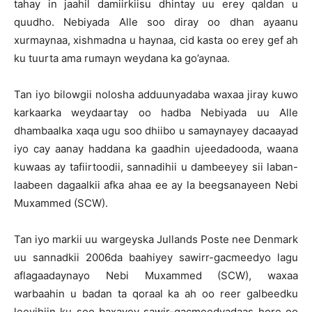
tahay in jaahil damiirkiisu dhintay uu erey qaldan u
quudho. Nebiyada Alle soo diray oo dhan ayaanu
xurmaynaa, xishmadna u haynaa, cid kasta oo erey gef ah
ku tuurta ama rumayn weydana ka go’aynaa.
Tan iyo bilowgii nolosha adduunyadaba waxaa jiray kuwo
karkaarka weydaartay oo hadba Nebiyada uu Alle
dhambaalka xaqa ugu soo dhiibo u samaynayey dacaayad
iyo cay aanay haddana ka gaadhin ujeedadooda, waana
kuwaas ay tafiirtoodii, sannadihii u dambeeyey sii laban-
laabeen dagaalkii afka ahaa ee ay la beegsanayeen Nebi
Muxammed (SCW).
Tan iyo markii uu wargeyska Jullands Poste nee Denmark
uu sannadkii 2006da baahiyey sawirr-gacmeedyo lagu
aflagaadaynayo Nebi Muxammed (SCW), waxaa
warbaahin u badan ta qoraal ka ah oo reer galbeedku
leeyihiin ku soo baxayey sawir-gacmeedyadaas hore oo