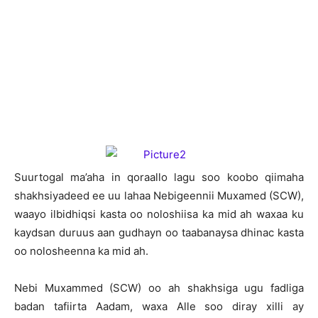
S
uurtogal ma’aha in qoraallo lagu soo koobo qiimaha
shakhsiyadeed ee uu lahaa Nebigeennii Muxamed (SCW),
waayo ilbidhiqsi kasta oo noloshiisa ka mid ah waxaa ku
kaydsan duruus aan gudhayn oo taabanaysa dhinac kasta
oo nolosheenna ka mid ah.
Nebi Muxammed (SCW) oo ah shakhsiga ugu fadliga
badan tafiirta Aadam, waxa Alle soo diray xilli ay