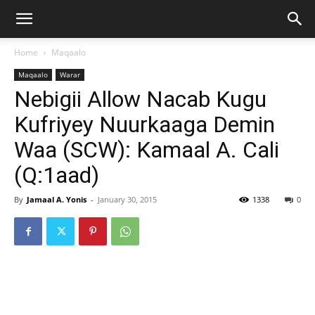
Home
Maqaalo
Maqaalo
Warar
Nebigii Allow Nacab Kugu
Kufriyey Nuurkaaga Demin
Waa (SCW): Kamaal A. Cali
(Q:1aad)
By
Jamaal A. Yonis
-
January 30, 2015
1338
0