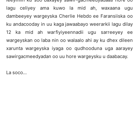
lagu celiyey ama kuwo la mid ah, waxaana ugu
dambeeyey wargeyska Cherlie Hebdo ee Faransiiska oo
ku andacooday in uu kaga jawaabayo weerarkii lagu dilay
12 ka mid ah warfiyiyeennadii ugu sarreeyey ee
wargeyskan oo laba nin oo walaalo ahi ay ku dhex dileen
xarunta wargeyska iyaga oo qudhooduna uga aarayey
sawirgacmeedyadan oo uu hore wargeysku u daabacay.
La soco…