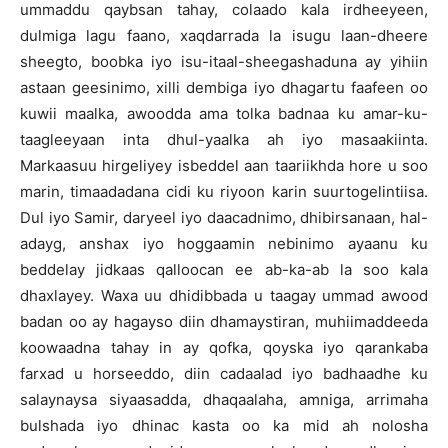
ummaddu qaybsan tahay, colaado kala irdheeyeen,
dulmiga lagu faano, xaqdarrada la isugu laan-dheere
sheegto, boobka iyo isu-itaal-sheegashaduna ay yihiin
astaan geesinimo, xilli dembiga iyo dhagartu faafeen oo
kuwii maalka, awoodda ama tolka badnaa ku amar-ku-
taagleeyaan inta dhul-yaalka ah iyo masaakiinta.
Markaasuu hirgeliyey isbeddel aan taariikhda hore u soo
marin, timaadadana cidi ku riyoon karin suurtogelintiisa.
Dul iyo Samir, daryeel iyo daacadnimo, dhibirsanaan, hal-
adayg, anshax iyo hoggaamin nebinimo ayaanu ku
beddelay jidkaas qalloocan ee ab-ka-ab la soo kala
dhaxlayey. Waxa uu dhidibbada u taagay ummad awood
badan oo ay hagayso diin dhamaystiran, muhiimaddeeda
koowaadna tahay in ay qofka, qoyska iyo qarankaba
farxad u horseeddo, diin cadaalad iyo badhaadhe ku
salaynaysa siyaasadda, dhaqaalaha, amniga, arrimaha
bulshada iyo dhinac kasta oo ka mid ah nolosha