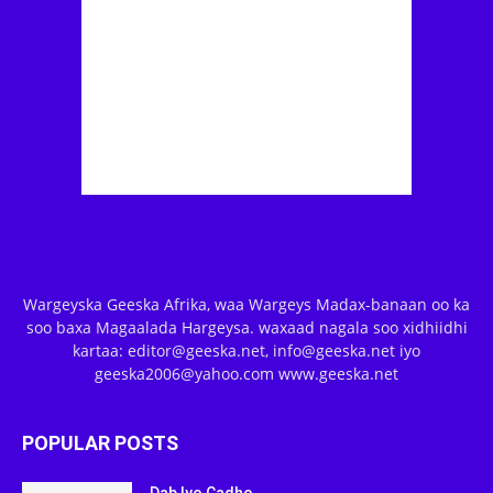
Wargeyska Geeska Afrika, waa Wargeys Madax-banaan oo ka
soo baxa Magaalada Hargeysa. waxaad nagala soo xidhiidhi
kartaa: editor@geeska.net, info@geeska.net iyo
geeska2006@yahoo.com www.geeska.net
POPULAR POSTS