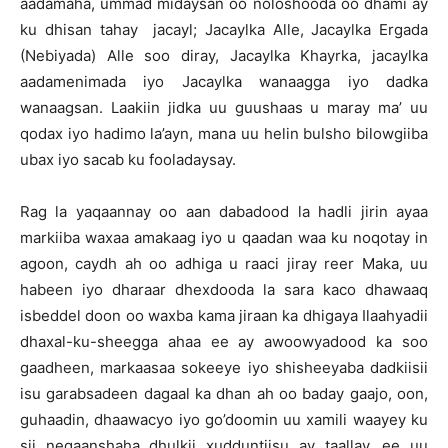
aadamaha, ummad midaysan oo noloshooda oo dhami ay
ku dhisan tahay jacayl; Jacaylka Alle, Jacaylka Ergada
(Nebiyada) Alle soo diray, Jacaylka Khayrka, jacaylka
aadamenimada iyo Jacaylka wanaagga iyo dadka
wanaagsan. Laakiin jidka uu guushaas u maray ma’ uu
qodax iyo hadimo la’ayn, mana uu helin bulsho bilowgiiba
ubax iyo sacab ku fooladaysay.
Rag la yaqaannay oo aan dabadood la hadli jirin ayaa
markiiba waxaa amakaag iyo u qaadan waa ku noqotay in
agoon, caydh ah oo adhiga u raaci jiray reer Maka, uu
habeen iyo dharaar dhexdooda la sara kaco dhawaaq
isbeddel doon oo waxba kama jiraan ka dhigaya Ilaahyadii
dhaxal-ku-sheegga ahaa ee ay awoowyadood ka soo
gaadheen, markaasaa sokeeye iyo shisheeyaba dadkiisii
isu garabsadeen dagaal ka dhan ah oo baday gaajo, oon,
guhaadin, dhaawacyo iyo go’doomin uu xamili waayey ku
sii negaanshaha dhulkii xudduntiisu ay taallay, ee uu