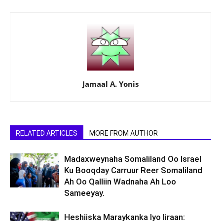
Jamaal A. Yonis
RELATED ARTICLES
MORE FROM AUTHOR
Madaxweynaha Somaliland Oo Israel
Ku Booqday Carruur Reer Somaliland
Ah Oo Qalliin Wadnaha Ah Loo
Sameeyay.
Heshiiska Maraykanka Iyo Iiraan: