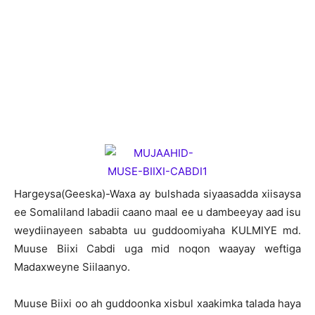
H
argeysa(Geeska)-Waxa ay bulshada siyaasadda xiisaysa
ee Somaliland labadii caano maal ee u dambeeyay aad isu
weydiinayeen sababta uu guddoomiyaha KULMIYE md.
Muuse Biixi Cabdi uga mid noqon waayay weftiga
Madaxweyne Siilaanyo.
Muuse Biixi oo ah guddoonka xisbul xaakimka talada haya