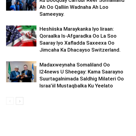
Ku Booqday Carruur Reer Somaliland
Ah Oo Qalliin Wadnaha Ah Loo
Sameeyay.
Heshiiska Maraykanka Iyo Iiraan:
Qoraalka Is-Afgaradka Oo La Soo
Saaray Iyo Xafladda Saxeexa Oo
Jimcaha Ka Dhacayso Switzerland.
Madaxweynaha Somaliland Oo
I24news U Sheegay: Kama Saarayno
Suurtagalnimada Saldhig Milateri Oo
Israa’iil Mustaqbalka Ku Yeelato