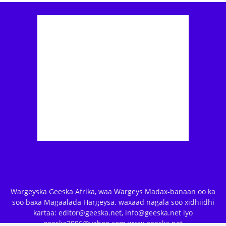
Wargeyska Geeska Afrika, waa Wargeys Madax-banaan oo ka
soo baxa Magaalada Hargeysa. waxaad nagala soo xidhiidhi
kartaa: editor@geeska.net, info@geeska.net iyo
geeska2006@yahoo.com www.geeska.net