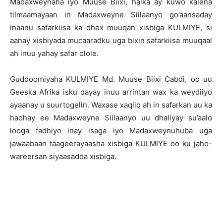
Madaxweynaha iyo Muuse Biixi, halka ay kuwo kalena
tilmaamayaan in Madaxweyne Siilaanyo go’aansaday
inaanu safarkiisa ka dhex muuqan xisbiga KULMIYE, si
aanay xisbiyada mucaaradku uga bixin safarkiisa muuqaal
ah inuu yahay safar olole.
Guddoomiyaha KULMIYE Md. Muuse Biixi Cabdi, oo uu
Geeska Afrika isku dayay inuu arrintan wax ka weydiiyo
ayaanay u suurtogelin. Waxase xaqiiq ah in safarkan uu ka
hadhay ee Madaxweyne Siilaanyo uu dhaliyay su’aalo
looga fadhiyo inay isaga iyo Madaxweynuhuba uga
jawaabaan taageerayaasha xisbiga KULMIYE oo ku jaho-
wareersan siyaasadda xisbiga.