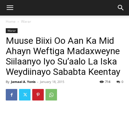
Home
Warar
Warar
Muuse Biixi Oo Aan Ka Mid
Ahayn Weftiga Madaxweyne
Siilaanyo Iyo Su’aalo La Iska
Weydiinayo Sababta Keentay
By
Jamaal A. Yonis
-
January 18, 2015
714
0