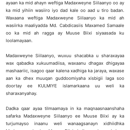
ayaan ka mid ahayn weftiga Madaxweyne Siilaanyo oo ay
ka mid yihiin wasiiro iyo dad kale oo aad u tiro badan.
Waxaana weftiga Madaxweyne Siilaanyo ka mid ah
wasiirka maaliyadda Md. Cabdicasiis Maxamed Samaale
oo ka mid ah ragga ay Muuse Biixi siyaasada ku
loolamayaan.
Madaxweyne Siilaanyo, wuxuu shacabka u sharaxayaa
wax qabadka xukuumadiisa, waxaanu dhagax dhigayaa
mashaariic, isagoo qaar kalena xadhiga ka jaraya, waxase
aan ka dhex muuqan guddoomiyaha xisbigii laga soo
doortay ee KULMIYE islamarkaana uu weli ka
sharaxanyahay.
Dadka qaar ayaa tilmaamaya in ka maqnaasnaanshaha
safarka Madaxweyne Siilaanyo ee Muuse Biixi ay ka
turjumayso inaanu weli wanaagsanayn xidhiidhka