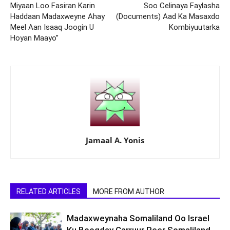
Miyaan Loo Fasiran Karin
Soo Celinaya Faylasha
Haddaan Madaxweyne Ahay
(Documents) Aad Ka Masaxdo
Meel Aan Isaaq Joogin U
Kombiyuutarka
Hoyan Maayo”
Jamaal A. Yonis
RELATED ARTICLES
MORE FROM AUTHOR
Madaxweynaha Somaliland Oo Israel