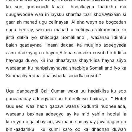
ku soo gunaanadi lahaa hadalkayga taariikhu ma
duugawodee waa in laysku sharfaa taariikhda.Waxaan si
gaar ah mahad ugu celinayaa Alleha weyn ee bogcadan
nagu beeray, waxaan mahad u celinyaa xukuumada ka
jirta dalka iyo shacbiga Somaliland , waxanau idiinku
balan qaadaynaa inaan da’daal ka muujino adeegyada
aanu dadkayaga u hayno,Allena sanadka cusub hirdidiisa
haynaga duwo, kii ina dhaafayna khayrkiisa hayna siiyo
waxaanan ku hanbalyaynayaa shacbiga Somaliland iyo ka
Soomaaliyeedba dhalashada sanadka cusub.”
Ugu danbayntii Cali Cumar waxa uu hadalkiisa ku soo
gunaanaday adeegyada uu huteelkiisu bixinayo “ Hotel
Guuleed waa hadh qabaw waana xuduntii hudheelada,
waxaanu baxinaa adeegyo ay ka mid yahiin hoolal la
kireeyo oo qalabaysan, waxaanu samaynay jawi dagan oo
bini-aadamku ku kulmi karo oo ka dhadhan duwan