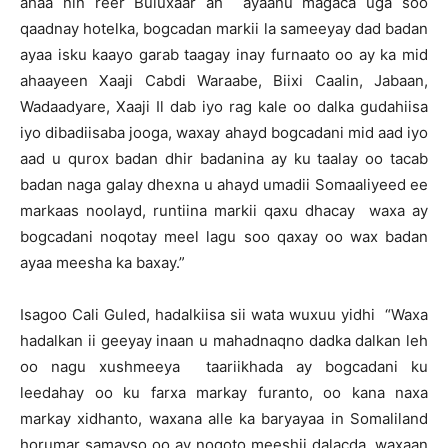
ahaa nin reer Buluxaar ah ayaanu magaca uga soo
qaadnay hotelka, bogcadan markii la sameeyay dad badan
ayaa isku kaayo garab taagay inay furnaato oo ay ka mid
ahaayeen Xaaji Cabdi Waraabe, Biixi Caalin, Jabaan,
Wadaadyare, Xaaji Il dab iyo rag kale oo dalka gudahiisa
iyo dibadiisaba jooga, waxay ahayd bogcadani mid aad iyo
aad u qurox badan dhir badanina ay ku taalay oo tacab
badan naga galay dhexna u ahayd umadii Somaaliyeed ee
markaas noolayd, runtiina markii qaxu dhacay waxa ay
bogcadani noqotay meel lagu soo qaxay oo wax badan
ayaa meesha ka baxay.”
Isagoo Cali Guled, hadalkiisa sii wata wuxuu yidhi “Waxa
hadalkan ii geeyay inaan u mahadnaqno dadka dalkan leh
oo nagu xushmeeya taariikhada ay bogcadani ku
leedahay oo ku farxa markay furanto, oo kana naxa
markay xidhanto, waxana alle ka baryayaa in Somaliland
horumar samayso oo ay noqoto meeshii dalacda, waxaan