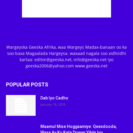
Wargeyska Geeska Afrika, waa Wargeys Madax-banaan oo ka
soo baxa Magaalada Hargeysa. waxaad nagala soo xidhiidhi
kartaa: editor@geeska.net, info@geeska.net iyo
geeska2006@yahoo.com www.geeska.net
POPULAR POSTS
Dab Iyo Cadho
January 18, 2018
Maamul Mise Hoggaamiye: Qeexdooda,
Waxa Ay Ku Kala Duwan Yihiin Iyo...