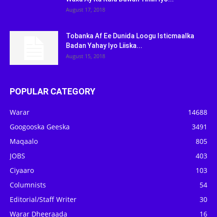
August 17, 2018
Tobanka Af Ee Dunida Loogu Isticmaalka
Badan Yahay Iyo Liiska...
August 15, 2018
POPULAR CATEGORY
Warar
14688
Googooska Geeska
3491
Maqaalo
805
JOBS
403
Ciyaaro
103
Columnists
54
Editorial/Staff Writer
30
Warar Dheeraada
16