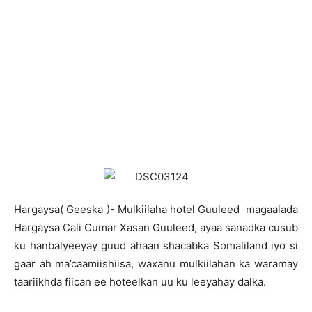
Hargaysa( Geeska )- Mulkiilaha hotel Guuleed magaalada
Hargaysa Cali Cumar Xasan Guuleed, ayaa sanadka cusub
ku hanbalyeeyay guud ahaan shacabka Somaliland iyo si
gaar ah ma’caamiishiisa, waxanu mulkiilahan ka waramay
taariikhda fiican ee hoteelkan uu ku leeyahay dalka.