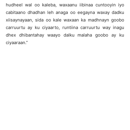
hudheel wal oo kaleba, waxaanu iibinaa cuntooyin iyo
cabitaano dhadhan leh anaga oo eegayna waxay dadku
xiisaynayaan, sida oo kale waxaan ka madhnayn goobo
carruurtu ay ku ciyaarto, runtiina carruurtu way inagu
dhex dhibantahay waayo dalku malaha goobo ay ku
ciyaaraan.”