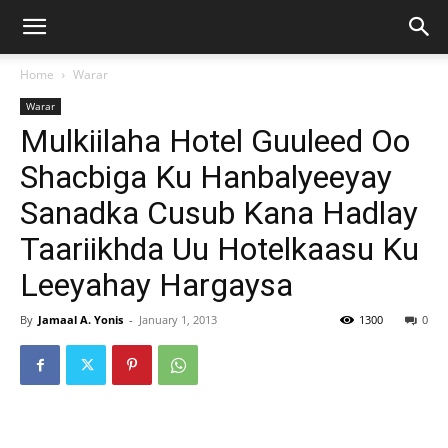
Home
Warar
Warar
Mulkiilaha Hotel Guuleed Oo
Shacbiga Ku Hanbalyeeyay
Sanadka Cusub Kana Hadlay
Taariikhda Uu Hotelkaasu Ku
Leeyahay Hargaysa
By
Jamaal A. Yonis
-
January 1, 2013
1300
0