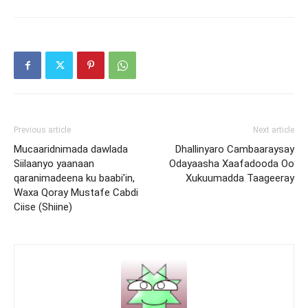
Previous article
Next article
Mucaaridnimada dawlada
Dhallinyaro Cambaaraysay
Siilaanyo yaanaan
Odayaasha Xaafadooda Oo
qaranimadeena ku baabi’in,
Xukuumadda Taageeray
Waxa Qoray Mustafe Cabdi
Ciise (Shiine)