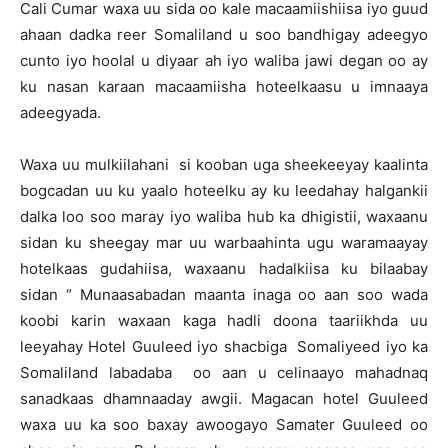
Cali Cumar waxa uu sida oo kale macaamiishiisa iyo guud
ahaan dadka reer Somaliland u soo bandhigay adeegyo
cunto iyo hoolal u diyaar ah iyo waliba jawi degan oo ay
ku nasan karaan macaamiisha hoteelkaasu u imnaaya
adeegyada.
Waxa uu mulkiilahani si kooban uga sheekeeyay kaalinta
bogcadan uu ku yaalo hoteelku ay ku leedahay halgankii
dalka loo soo maray iyo waliba hub ka dhigistii, waxaanu
sidan ku sheegay mar uu warbaahinta ugu waramaayay
hotelkaas gudahiisa, waxaanu hadalkiisa ku bilaabay
sidan “ Munaasabadan maanta inaga oo aan soo wada
koobi karin waxaan kaga hadli doona taariikhda uu
leeyahay Hotel Guuleed iyo shacbiga Somaliyeed iyo ka
Somaliland labadaba oo aan u celinaayo mahadnaq
sanadkaas dhamnaaday awgii. Magacan hotel Guuleed
waxa uu ka soo baxay awoogayo Samater Guuleed oo