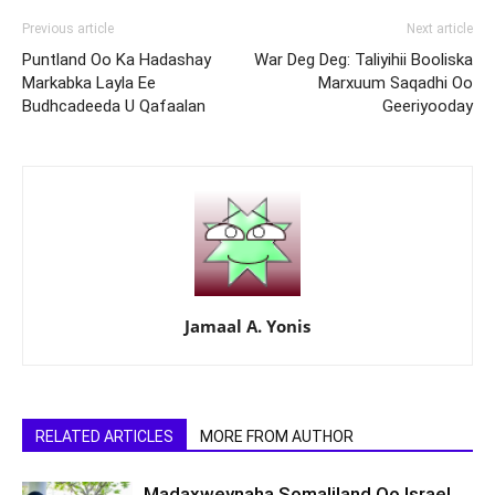
Previous article
Next article
Puntland Oo Ka Hadashay
War Deg Deg: Taliyihii Booliska
Markabka Layla Ee
Marxuum Saqadhi Oo
Budhcadeeda U Qafaalan
Geeriyooday
Jamaal A. Yonis
RELATED ARTICLES
MORE FROM AUTHOR
Madaxweynaha Somaliland Oo Israel