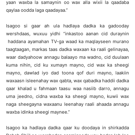
yaan waxba la samaynin oo wax alla wixii la qaadaba
qaylaa oodda laga qaadayaa.”
Isagoo si gaar ah ula hadlaya dadka ka gadooday
wershdaas, wuxuu yidhi “inkastoo aanan cid duraynin
haddana ayamahan TV-ga waad ka maqlayseen murano
taagtaagan, markas taas dadka waxaan ka raali gelinayaa,
waar dadyahoow annagu balaayo ma wadno, cid duulaan
kuma nihin, cid ku xumayn mayno, cid wax ka sheegi
mayno, dawlad iyo dad toona qof duri mayno, laakiin
waxaasn isleenahay wax qabta, wax qabadka haddii dadka
qaar khalad u fahmaan taasu waa nasiib darro, annagu
uma jeedno, cidna waxba ka sheegi mayno, kuwii wax
naga sheegayna waxaanu leenahay raali ahaada annagu
waxba idinka sheegi maynee.”
Isagoo ka hadlaya dadka qaar ku doodaya in shirkadda