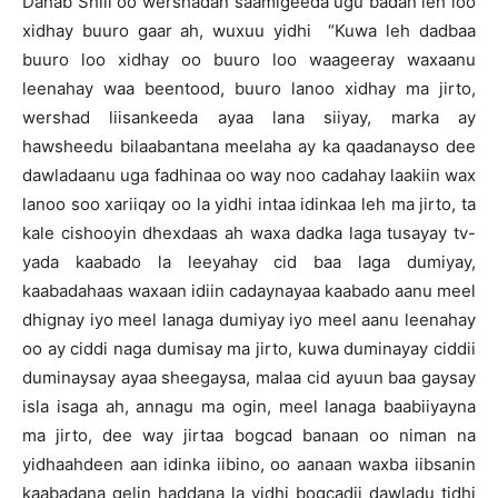
Dahab Shiil oo wershadan saamigeeda ugu badan leh loo
xidhay buuro gaar ah, wuxuu yidhi “Kuwa leh dadbaa
buuro loo xidhay oo buuro loo waageeray waxaanu
leenahay waa beentood, buuro lanoo xidhay ma jirto,
wershad liisankeeda ayaa lana siiyay, marka ay
hawsheedu bilaabantana meelaha ay ka qaadanayso dee
dawladaanu uga fadhinaa oo way noo cadahay laakiin wax
lanoo soo xariiqay oo la yidhi intaa idinkaa leh ma jirto, ta
kale cishooyin dhexdaas ah waxa dadka laga tusayay tv-
yada kaabado la leeyahay cid baa laga dumiyay,
kaabadahaas waxaan idiin cadaynayaa kaabado aanu meel
dhignay iyo meel lanaga dumiyay iyo meel aanu leenahay
oo ay ciddi naga dumisay ma jirto, kuwa duminayay ciddii
duminaysay ayaa sheegaysa, malaa cid ayuun baa gaysay
isla isaga ah, annagu ma ogin, meel lanaga baabiiyayna
ma jirto, dee way jirtaa bogcad banaan oo niman na
yidhaahdeen aan idinka iibino, oo aanaan waxba iibsanin
kaabadana gelin haddana la yidhi bogcadii dawladu tidhi