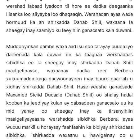
wershad labaad iyadoon tii hore ee dadka deegaanka
liisanka loo siiyayba loo dhaqaaqin. Wershadan ayaa waxa
hormuud ka ah shirkadda Dahab Shiil, waxaana la
sheegay inay saamiyo ku leeyihiin ganacsato kala duwani.
Muddooyinkan dambe waxa aad isu soo tarayay buuqa iyo
dareenada kala duwan ee ka taagnaa wershadaas
sibidhka ee la sheegay inay shirkadda Dahab Shiil
maalgelinayso, waxaanay dadka reer Berbera
xukuumadda kaga dacwoonayeen inay buuro gaar ah u
xidhay shirkadda Dahab Shiil. Hase yeeshe ganacsade
Maxamed Siciid Ducaale (Dahab-Shiil) oo shalay hadal
kooban ka jeediyay kulan ay qabsadeen ganacsato uu ka
mid yahay oo sheegay inay ka tirsanyihiin
maalgeliyayaasha wershadda sibidhka Berbera, ayaa
wuxuu markii u horaysay faahfaahin ka bixiyay shirkadaas
sibidhka, “shirkadda waxaanu u hawlgalnay oo u