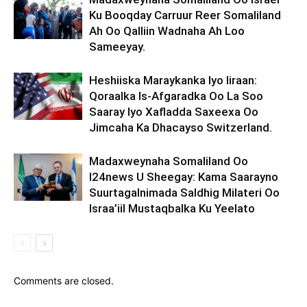
Ku Booqday Carruur Reer Somaliland
Ah Oo Qalliin Wadnaha Ah Loo
Sameeyay.
Heshiiska Maraykanka Iyo Iiraan:
Qoraalka Is-Afgaradka Oo La Soo
Saaray Iyo Xafladda Saxeexa Oo
Jimcaha Ka Dhacayso Switzerland.
Madaxweynaha Somaliland Oo
I24news U Sheegay: Kama Saarayno
Suurtagalnimada Saldhig Milateri Oo
Israa’iil Mustaqbalka Ku Yeelato
Comments are closed.