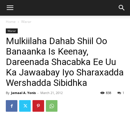
Home
Warar
Warar
Mulkiilaha Dahab Shiil Oo
Banaanka Is Keenay,
Dareenada Shacabka Ee Uu
Ka Jawaabay Iyo Sharaxadda
Wershadda Sibidhka
By
Jamaal A. Yonis
-
March 21, 2012
838
1