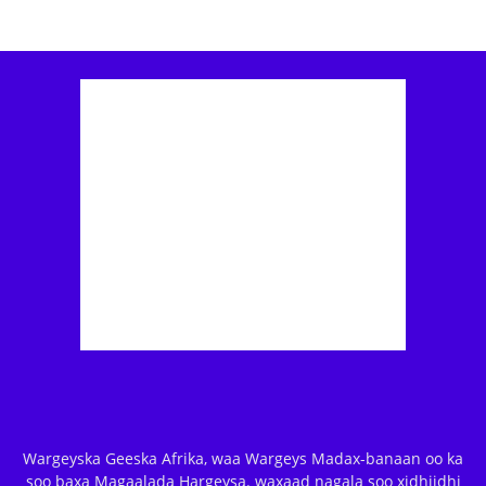
Wargeyska Geeska Afrika, waa Wargeys Madax-banaan oo ka
soo baxa Magaalada Hargeysa. waxaad nagala soo xidhiidhi