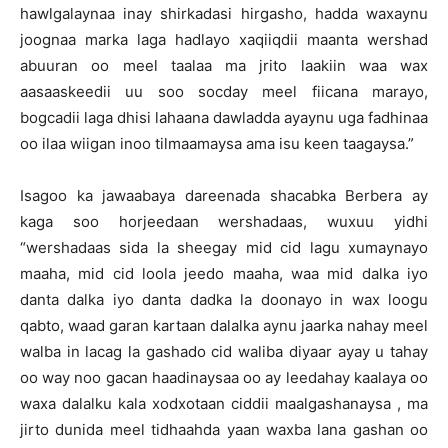
hawlgalaynaa inay shirkadasi hirgasho, hadda waxaynu
joognaa marka laga hadlayo xaqiiqdii maanta wershad
abuuran oo meel taalaa ma jrito laakiin waa wax
aasaaskeedii uu soo socday meel fiicana marayo,
bogcadii laga dhisi lahaana dawladda ayaynu uga fadhinaa
oo ilaa wiigan inoo tilmaamaysa ama isu keen taagaysa.”
Isagoo ka jawaabaya dareenada shacabka Berbera ay
kaga soo horjeedaan wershadaas, wuxuu yidhi
“wershadaas sida la sheegay mid cid lagu xumaynayo
maaha, mid cid loola jeedo maaha, waa mid dalka iyo
danta dalka iyo danta dadka la doonayo in wax loogu
qabto, waad garan kartaan dalalka aynu jaarka nahay meel
walba in lacag la gashado cid waliba diyaar ayay u tahay
oo way noo gacan haadinaysaa oo ay leedahay kaalaya oo
waxa dalalku kala xodxotaan ciddii maalgashanaysa , ma
jirto dunida meel tidhaahda yaan waxba lana gashan oo