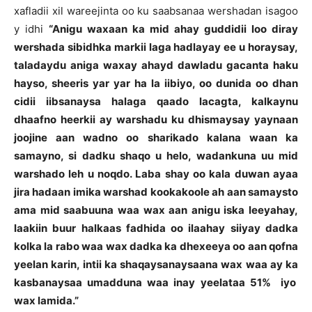
xafladii xil wareejinta oo ku saabsanaa wershadan isagoo
y idhi
“Anigu waxaan ka mid ahay guddidii loo diray
wershada sibidhka markii laga hadlayay ee u horaysay,
taladaydu aniga waxay ahayd dawladu gacanta haku
hayso, sheeris yar yar ha la iibiyo, oo dunida oo dhan
cidii iibsanaysa halaga qaado lacagta, kalkaynu
dhaafno heerkii ay warshadu ku dhismaysay yaynaan
joojine aan wadno oo sharikado kalana waan ka
samayno, si dadku shaqo u helo, wadankuna uu mid
warshado leh u noqdo. Laba shay oo kala duwan ayaa
jira hadaan imika warshad kookakoole ah aan samaysto
ama mid saabuuna waa wax aan anigu iska leeyahay,
laakiin buur halkaas fadhida oo ilaahay siiyay dadka
kolka la rabo waa wax dadka ka dhexeeya oo aan qofna
yeelan karin, intii ka shaqaysanaysaana wax waa ay ka
kasbanaysaa umadduna waa inay yeelataa 51% iyo
wax lamida.”