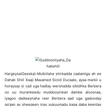
Hargeysa(Geeska)-Mulkiilaha shirkadda caalamiga ah ee
Dahab Shiil Xaaji Maxamed Siciid Ducaale, ayaa markii u
horaysay si cad uga hadlay wershadda sibidhka Berbera
oo uu murankeedu muddooyinkan dambe aloosnaa,
iyagoo dadweynaha reer Berbera aad uga gadooday
go’aan ay sheegeen inay xukuumadu kaga daba keentay