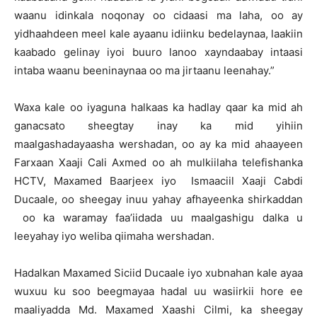
waanu idinkala noqonay oo cidaasi ma laha, oo ay
yidhaahdeen meel kale ayaanu idiinku bedelaynaa, laakiin
kaabado gelinay iyoi buuro lanoo xayndaabay intaasi
intaba waanu beeninaynaa oo ma jirtaanu leenahay.”
Waxa kale oo iyaguna halkaas ka hadlay qaar ka mid ah
ganacsato sheegtay inay ka mid yihiin
maalgashadayaasha wershadan, oo ay ka mid ahaayeen
Farxaan Xaaji Cali Axmed oo ah mulkiilaha telefishanka
HCTV, Maxamed Baarjeex iyo Ismaaciil Xaaji Cabdi
Ducaale, oo sheegay inuu yahay afhayeenka shirkaddan
oo ka waramay faa’iidada uu maalgashigu dalka u
leeyahay iyo weliba qiimaha wershadan.
Hadalkan Maxamed Siciid Ducaale iyo xubnahan kale ayaa
wuxuu ku soo beegmayaa hadal uu wasiirkii hore ee
maaliyadda Md. Maxamed Xaashi Cilmi, ka sheegay