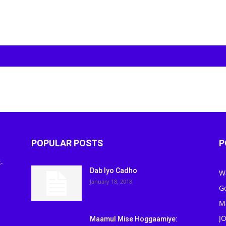
POPULAR POSTS
P
-
Dab Iyo Cadho
W
January 18, 2018
G
M
J
Maamul Mise Hoggaamiye: