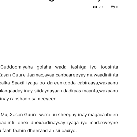
739
0
Newspaper
)-Guddoomiyaha golaha wada tashiga iyo toosinta
Xasan Guure Jaamac,ayaa canbaareeyay muwaadiniinta
alka Saaxil iyaga oo dareenkooda cabiraaya,waxaanu
balanqaaday inay siidaynayaan dadkaas maanta,waxaanu
y inay rabshado sameeyeen.
a Muj.Xasan Guure waxa uu sheegay inay magacaabeen
aadiintii dhex dhexaadinaysay iyaga iyo madaxweyne
faah faahin dheeraad ah sii baxiyo.