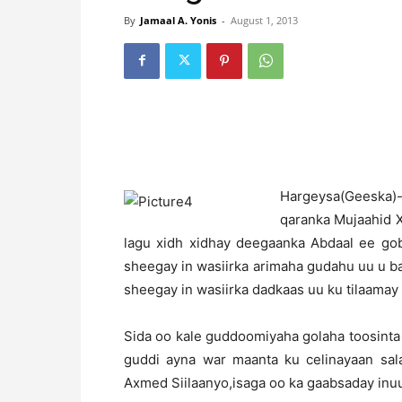
By
Jamaal A. Yonis
-
August 1, 2013
H
argeysa(Geeska
qaranka Mujaahid 
lagu xidh xidhay deegaanka Abdaal ee gob
sheegay in wasiirka arimaha gudahu uu u 
sheegay in wasiirka dadkaas uu ku tilaama
Sida oo kale guddoomiyaha golaha toosint
guddi ayna war maanta ku celinayaan sal
Axmed Siilaanyo,isaga oo ka gaabsaday inuu 