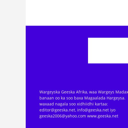
Wargeyska Geeska Afrika, waa Wargeys Madax
banaan oo ka soo baxa Magaalada Hargeysa.
waxaad nagala soo xidhiidhi kartaa:
editor@geeska.net, info@geeska.net iyo
geeska2006@yahoo.com www.geeska.net