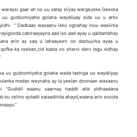
waraysi gaar ah oo uu xalay siiyay wargeyska Geeska
i uu gudoomiyaha golaha waydiiyay sida uu u arko
yidhi “ Dadkaas waxaanu isku ognahay inuu wasiirka
d rayigooda cabiraayayna aad iyo aad ayay u qaldantahay
aana arin ay xaq u lahaayeen oo dastuurka ayaa u
qofka ka reeban,cid kasta oo sharci daro lagu xidhay
.”
xa uu gudoomiyaha golaha wada tashiga uu waydiiyay
a kulanka madax weynaha ay la yeelan doonaan waxaanu
i “Gudidii waanu saarnay haddii alle yidhaadana
b ku celino qoladii salaadiinta ahayd,waana arin socota
imaayo.”