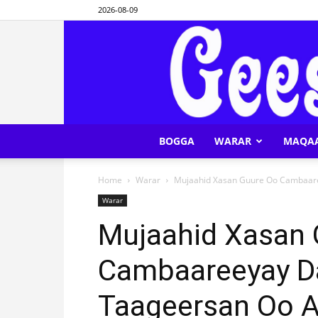
2026-08-09
BOGGA
WARAR
MAQA
Home
Warar
Mujaahid Xasan Guure Oo Cambaare
Warar
Mujaahid Xasan 
Cambaareeyay D
Taageersan Oo A