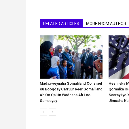
RELATED ARTICLES
MORE FROM AUTHOR
Madaxweynaha Somaliland Oo Israel
Heshiiska M
Ku Booqday Carruur Reer Somaliland
Qoraalka I
Ah Oo Qalliin Wadnaha Ah Loo
Saaray Iyo 
Sameeyay.
Jimcaha Ka