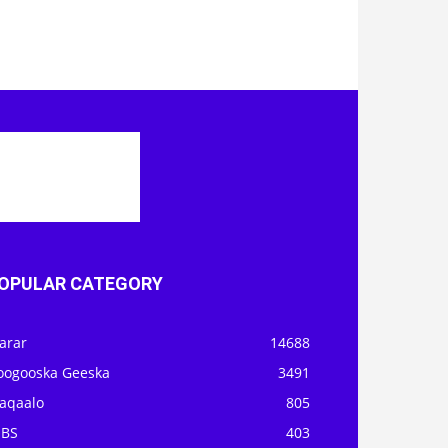
OPULAR CATEGORY
arar
14688
oogooska Geeska
3491
aqaalo
805
OBS
403