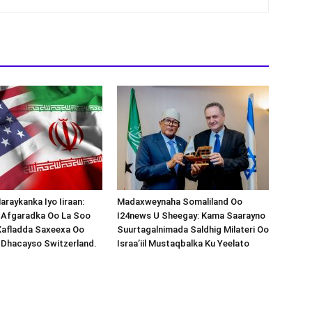
araykanka Iyo Iiraan:
Madaxweynaha Somaliland Oo
s-Afgaradka Oo La Soo
I24news U Sheegay: Kama Saarayno
Xafladda Saxeexa Oo
Suurtagalnimada Saldhig Milateri Oo
 Dhacayso Switzerland.
Israa’iil Mustaqbalka Ku Yeelato