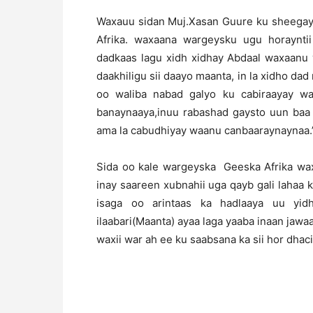
Waxauu sidan Muj.Xasan Guure ku sheegay 
Afrika. waxaana wargeysku ugu horaynti
dadkaas lagu xidh xidhay Abdaal waxaanu 
daakhiligu sii daayo maanta, in la xidho da
oo waliba nabad galyo ku cabiraayay w
banaynaaya,inuu rabashad gaysto uun baa 
ama la cabudhiyay waanu canbaaraynaynaa
Sida oo kale wargeyska Geeska Afrika wa
inay saareen xubnahii uga qayb gali laha
isaga oo arintaas ka hadlaaya uu yidh
ilaabari(Maanta) ayaa laga yaaba inaan jawaa
waxii war ah ee ku saabsana ka sii hor dhac