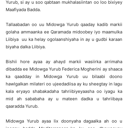
Yurub, si ay u soo qabtaan mukhalasiintan oo loo bixiyey
Maafiyada Badda.
Tallaabadan oo uu Midowga Yurub qaaday kadib markii
golaha ammaanka ee Qaramada midoobey iyo maamulka
Liibiya uu ka helay ogolaanshiyaha in ay u gudbi karaan
biyaha dalka Liibiya.
Bishii hore ayaa ay ahayd markii wasiirka arrimaha
dibadda ee Midowga Yurub Federica Mogherini ay shaaca
ka qaadday in Midowga Yurub uu bilaabi doono
hawlgalkan milateri oo ujeedadiisa ay ku sheegtay in lagu
kala eryayo shabakadaha tahriibiyeyaasha oo iyagu ka
mid ah sababaha ay u mateen dadka u tahriibaya
qaaradda Yurub.
Midowga Yurub ayaa lix doonyaha dagaalka ah oo u