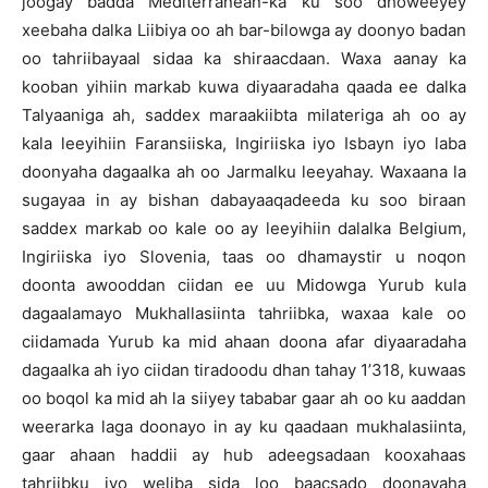
joogay badda Mediterranean-ka ku soo dhoweeyey
xeebaha dalka Liibiya oo ah bar-bilowga ay doonyo badan
oo tahriibayaal sidaa ka shiraacdaan. Waxa aanay ka
kooban yihiin markab kuwa diyaaradaha qaada ee dalka
Talyaaniga ah, saddex maraakiibta milateriga ah oo ay
kala leeyihiin Faransiiska, Ingiriiska iyo Isbayn iyo laba
doonyaha dagaalka ah oo Jarmalku leeyahay. Waxaana la
sugayaa in ay bishan dabayaaqadeeda ku soo biraan
saddex markab oo kale oo ay leeyihiin dalalka Belgium,
Ingiriiska iyo Slovenia, taas oo dhamaystir u noqon
doonta awooddan ciidan ee uu Midowga Yurub kula
dagaalamayo Mukhallasiinta tahriibka, waxaa kale oo
ciidamada Yurub ka mid ahaan doona afar diyaaradaha
dagaalka ah iyo ciidan tiradoodu dhan tahay 1’318, kuwaas
oo boqol ka mid ah la siiyey tababar gaar ah oo ku aaddan
weerarka laga doonayo in ay ku qaadaan mukhalasiinta,
gaar ahaan haddii ay hub adeegsadaan kooxahaas
tahriibku iyo weliba sida loo baacsado doonayaha