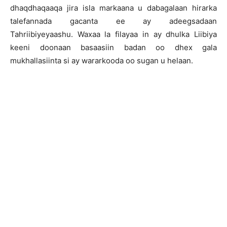
dhaqdhaqaaqa jira isla markaana u dabagalaan hirarka
talefannada gacanta ee ay adeegsadaan
Tahriibiyeyaashu. Waxaa la filayaa in ay dhulka Liibiya
keeni doonaan basaasiin badan oo dhex gala
mukhallasiinta si ay wararkooda oo sugan u helaan.