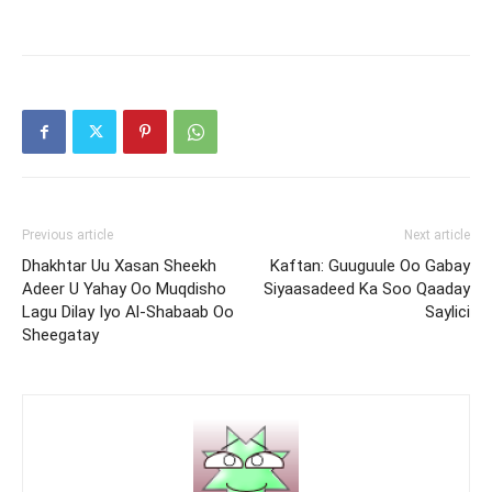
Previous article
Next article
Dhakhtar Uu Xasan Sheekh
Kaftan: Guuguule Oo Gabay
Adeer U Yahay Oo Muqdisho
Siyaasadeed Ka Soo Qaaday
Lagu Dilay Iyo Al-Shabaab Oo
Saylici
Sheegatay