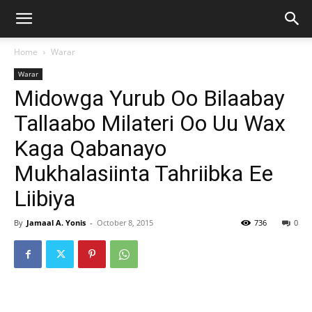
Home
Warar
Warar
Midowga Yurub Oo Bilaabay
Tallaabo Milateri Oo Uu Wax
Kaga Qabanayo
Mukhalasiinta Tahriibka Ee
Liibiya
By
Jamaal A. Yonis
-
October 8, 2015
736
0