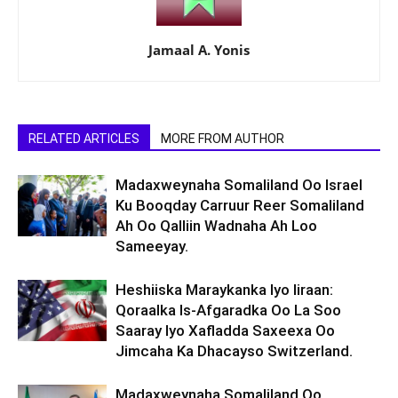
Jamaal A. Yonis
RELATED ARTICLES
MORE FROM AUTHOR
Madaxweynaha Somaliland Oo Israel
Ku Booqday Carruur Reer Somaliland
Ah Oo Qalliin Wadnaha Ah Loo
Sameeyay.
Heshiiska Maraykanka Iyo Iiraan:
Qoraalka Is-Afgaradka Oo La Soo
Saaray Iyo Xafladda Saxeexa Oo
Jimcaha Ka Dhacayso Switzerland.
Madaxweynaha Somaliland Oo