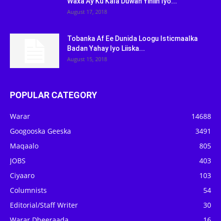
Waxa Ay Ku Kala Duwan Yihiin Iyo...
August 17, 2018
Tobanka Af Ee Dunida Loogu Isticmaalka
Badan Yahay Iyo Liiska...
August 15, 2018
POPULAR CATEGORY
Warar
14688
Googooska Geeska
3491
Maqaalo
805
JOBS
403
Ciyaaro
103
Columnists
54
Editorial/Staff Writer
30
Warar Dheeraada
16