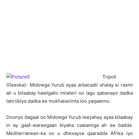
T
ripoli
(Geeska)- Midowga Yurub ayaa arbacadii shalay si rasmi
ah u bilaabay hawlgallo milateri oo lagu qabanayo dadka
tahriibiya dadka ee mukhalasiinta loo yaqaanno.
Doonyo dagaal oo Midowga Yurub leeyahay ayaa bilaabay
in ay gaaf-wareegaan biyaha caalamiga ah ee badda
Mediterranean-ka oo u dhexaysa qaaradda Afrika iyo