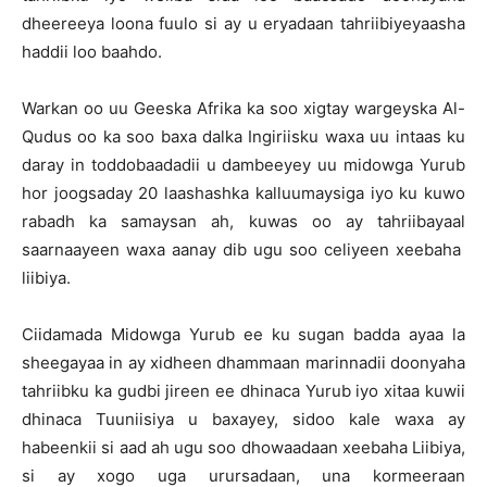
dheereeya loona fuulo si ay u eryadaan tahriibiyeyaasha
haddii loo baahdo.
Warkan oo uu Geeska Afrika ka soo xigtay wargeyska Al-
Qudus oo ka soo baxa dalka Ingiriisku waxa uu intaas ku
daray in toddobaadadii u dambeeyey uu midowga Yurub
hor joogsaday 20 laashashka kalluumaysiga iyo ku kuwo
rabadh ka samaysan ah, kuwas oo ay tahriibayaal
saarnaayeen waxa aanay dib ugu soo celiyeen xeebaha
liibiya.
Ciidamada Midowga Yurub ee ku sugan badda ayaa la
sheegayaa in ay xidheen dhammaan marinnadii doonyaha
tahriibku ka gudbi jireen ee dhinaca Yurub iyo xitaa kuwii
dhinaca Tuuniisiya u baxayey, sidoo kale waxa ay
habeenkii si aad ah ugu soo dhowaadaan xeebaha Liibiya,
si ay xogo uga urursadaan, una kormeeraan