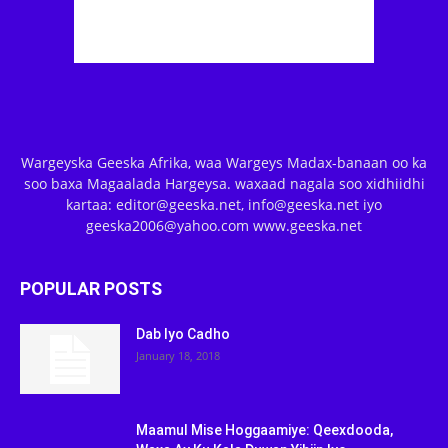
Wargeyska Geeska Afrika, waa Wargeys Madax-banaan oo ka
soo baxa Magaalada Hargeysa. waxaad nagala soo xidhiidhi
kartaa: editor@geeska.net, info@geeska.net iyo
geeska2006@yahoo.com www.geeska.net
POPULAR POSTS
Dab Iyo Cadho
January 18, 2018
Maamul Mise Hoggaamiye: Qeexdooda,