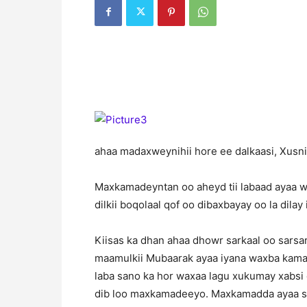
ahaa madaxweynihii hore ee dalkaasi, Xusn
Maxkamadeyntan oo aheyd tii labaad ayaa 
dilkii boqolaal qof oo dibaxbayay oo la dilay
Kiisas ka dhan ahaa dhowr sarkaal oo sarsa
maamulkii Mubaarak ayaa iyana waxba kama
laba sano ka hor waxaa lagu xukumay xabsi
dib loo maxkamadeeyo. Maxkamadda ayaa si