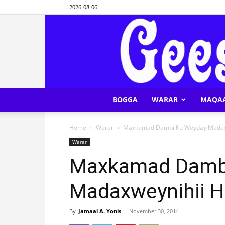
2026-08-06
BOGGA
WARAR
MAQA
Home
Warar
Maxkamad Dambi Ku Weyday Madaxw
Warar
Maxkamad Damb
Madaxweynihii H
By
Jamaal A. Yonis
-
November 30, 2014