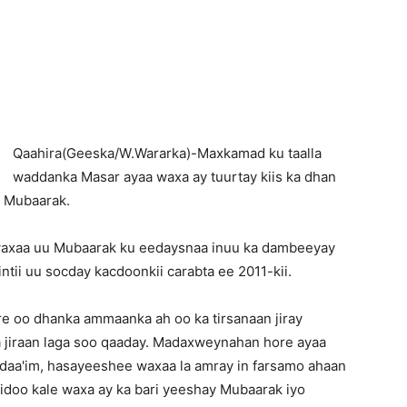
Newspaper
Q
aahira(Geeska/W.Wararka)-Maxkamad ku taalla
waddanka Masar ayaa waxa ay tuurtay kiis ka dhan
i Mubaarak.
waxaa uu Mubaarak ku eedaysnaa inuu ka dambeeyay
 intii uu socday kacdoonkii carabta ee 2011-kii.
re oo dhanka ammaanka ah oo ka tirsanaan jiray
 jiraan laga soo qaaday. Madaxweynahan hore ayaa
 daa'im, hasayeeshee waxaa la amray in farsamo ahaan
doo kale waxa ay ka bari yeeshay Mubaarak iyo