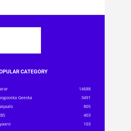
OPULAR CATEGORY
arar
14688
oogooska Geeska
3491
aqaalo
805
OBS
403
iyaaro
103