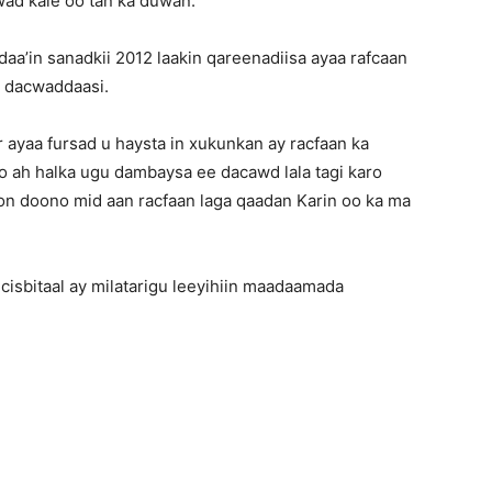
ad kale oo tan ka duwan.
a’in sanadkii 2012 laakin qareenadiisa ayaa rafcaan
a dacwaddaasi.
 ayaa fursad u haysta in xukunkan ay racfaan ka
 ah halka ugu dambaysa ee dacawd lala tagi karo
n doono mid aan racfaan laga qaadan Karin oo ka ma
 cisbitaal ay milatarigu leeyihiin maadaamada