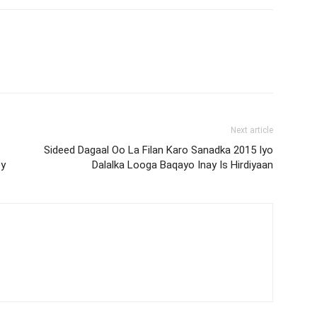
Next article
Sideed Dagaal Oo La Filan Karo Sanadka 2015 Iyo
ey
Dalalka Looga Baqayo Inay Is Hirdiyaan