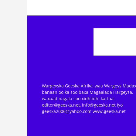
Wargeyska Geeska Afrika, waa Wargeys Madax
banaan oo ka soo baxa Magaalada Hargeysa.
waxaad nagala soo xidhiidhi kartaa:
editor@geeska.net, info@geeska.net iyo
geeska2006@yahoo.com www.geeska.net