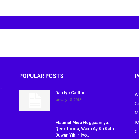
POPULAR POSTS
P
-
Dab Iyo Cadho
W
January 18, 2018
G
M
J
Maamul Mise Hoggaamiye:
Qeexdooda, Waxa Ay Ku Kala
C
Duwan Yihiin Iyo...