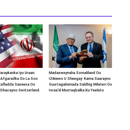
araykanka Iyo Iiraan:
Madaxweynaha Somaliland Oo
s-Afgaradka Oo La Soo
I24news U Sheegay: Kama Saarayno
Xafladda Saxeexa Oo
Suurtagalnimada Saldhig Milateri Oo
 Dhacayso Switzerland.
Israa’iil Mustaqbalka Ku Yeelato