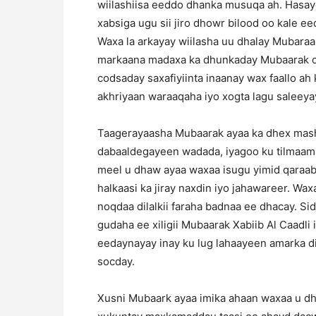
wiilashiisa eeddo dhanka musuqa ah. Hasaye
xabsiga ugu sii jiro dhowr bilood oo kale e
Waxa la arkayay wiilasha uu dhalay Mubaraa
markaana madaxa ka dhunkaday Mubaarak o
codsaday saxafiyiinta inaanay wax faallo a
akhriyaan waraaqaha iyo xogta lagu saleey
Taagerayaasha Mubaarak ayaa ka dhex mas
dabaaldegayeen wadada, iyagoo ku tilmaam
meel u dhaw ayaa waxaa isugu yimid qaraaba
halkaasi ka jiray naxdin iyo jahawareer. Wax
noqdaa dilalkii faraha badnaa ee dhacay. Si
gudaha ee xiligii Mubaarak Xabiib Al Caadli 
eedaynayay inay ku lug lahaayeen amarka di
socday.
Xusni Mubaark ayaa imika ahaan waxaa u dh