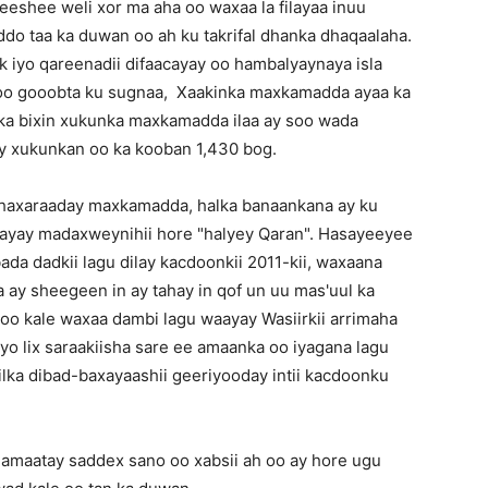
eshee weli xor ma aha oo waxaa la filayaa inuu
eddo taa ka duwan oo ah ku takrifal dhanka dhaqaalaha.
k iyo qareenadii difaacayay oo hambalyaynaya isla
o gooobta ku sugnaa, Xaakinka maxkamadda ayaa ka
h ka bixin xukunka maxkamadda ilaa ay soo wada
ay xukunkan oo ka kooban 1,430 bog.
haxaraaday maxkamadda, halka banaankana ay ku
ayay madaxweynihii hore "halyey Qaran". Hasayeeyee
da dadkii lagu dilay kacdoonkii 2011-kii, waxaana
a ay sheegeen in ay tahay in qof un uu mas'uul ka
doo kale waxaa dambi lagu waayay Wasiirkii arrimaha
iyo lix saraakiisha sare ee amaanka oo iyagana lagu
lka dibad-baxayaashii geeriyooday intii kacdoonku
amaatay saddex sano oo xabsii ah oo ay hore ugu