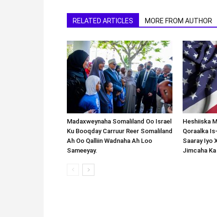
RELATED ARTICLES
MORE FROM AUTHOR
Madaxweynaha Somaliland Oo Israel
Heshiiska M
Ku Booqday Carruur Reer Somaliland
Qoraalka I
Ah Oo Qalliin Wadnaha Ah Loo
Saaray Iyo 
Sameeyay.
Jimcaha Ka