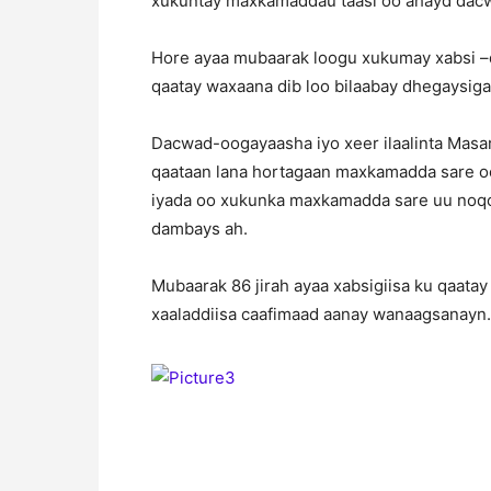
xukuntay maxkamaddau taasi oo ahayd dacw
Hore ayaa mubaarak loogu xukumay xabsi –da
qaatay waxaana dib loo bilaabay dhegaysig
Dacwad-oogayaasha iyo xeer ilaalinta Masar
qaataan lana hortagaan maxkamadda sare oo
iyada oo xukunka maxkamadda sare uu noqo
dambays ah.
Mubaarak 86 jirah ayaa xabsigiisa ku qaatay
xaaladdiisa caafimaad aanay wanaagsanayn.