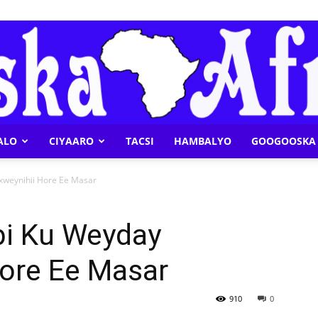
ALO
CIYAARO
TACSI
HAMBALYO
GOOGOOSKA 
Geeska
eynihii Hore Ee Masar
i Ku Weyday
ore Ee Masar
Afrika
910
0