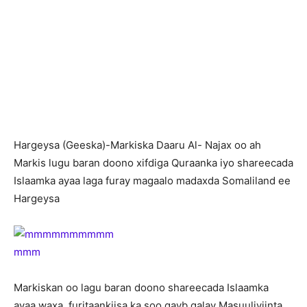
Hargeysa (Geeska)-Markiska Daaru Al- Najax oo ah
Markis lugu baran doono xifdiga Quraanka iyo shareecada
Islaamka ayaa laga furay magaalo madaxda Somaliland ee
Hargeysa
Markiskan oo lagu baran doono shareecada Islaamka
ayaa waxa furitaankiisa ka soo qayb galay Masuuliyiinta