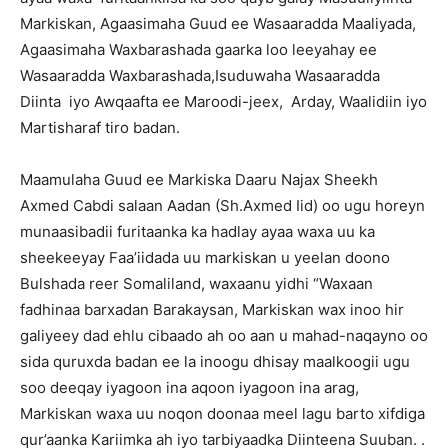
Markiskan, Agaasimaha Guud ee Wasaaradda Maaliyada,
Agaasimaha Waxbarashada gaarka loo leeyahay ee
Wasaaradda Waxbarashada,Isuduwaha Wasaaradda
Diinta iyo Awqaafta ee Maroodi-jeex, Arday, Waalidiin iyo
Martisharaf tiro badan.
Maamulaha Guud ee Markiska Daaru Najax Sheekh
Axmed Cabdi salaan Aadan (Sh.Axmed Iid) oo ugu horeyn
munaasibadii furitaanka ka hadlay ayaa waxa uu ka
sheekeeyay Faa’iidada uu markiskan u yeelan doono
Bulshada reer Somaliland, waxaanu yidhi “Waxaan
fadhinaa barxadan Barakaysan, Markiskan wax inoo hir
galiyeey dad ehlu cibaado ah oo aan u mahad-naqayno oo
sida quruxda badan ee la inoogu dhisay maalkoogii ugu
soo deeqay iyagoon ina aqoon iyagoon ina arag,
Markiskan waxa uu noqon doonaa meel lagu barto xifdiga
qur’aanka Kariimka ah iyo tarbiyaadka Diinteena Suuban. .