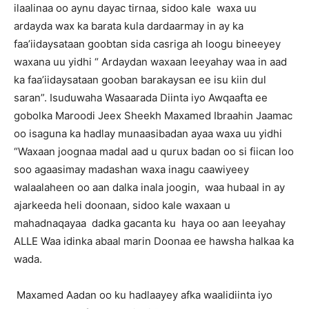
ilaalinaa oo aynu dayac tirnaa, sidoo kale waxa uu
ardayda wax ka barata kula dardaarmay in ay ka
faa’iidaysataan goobtan sida casriga ah loogu bineeyey
waxana uu yidhi “ Ardaydan waxaan leeyahay waa in aad
ka faa’iidaysataan gooban barakaysan ee isu kiin dul
saran”. Isuduwaha Wasaarada Diinta iyo Awqaafta ee
gobolka Maroodi Jeex Sheekh Maxamed Ibraahin Jaamac
oo isaguna ka hadlay munaasibadan ayaa waxa uu yidhi
“Waxaan joognaa madal aad u qurux badan oo si fiican loo
soo agaasimay madashan waxa inagu caawiyeey
walaalaheen oo aan dalka inala joogin, waa hubaal in ay
ajarkeeda heli doonaan, sidoo kale waxaan u
mahadnaqayaa dadka gacanta ku haya oo aan leeyahay
ALLE Waa idinka abaal marin Doonaa ee hawsha halkaa ka
wada.
Maxamed Aadan oo ku hadlaayey afka waalidiinta iyo