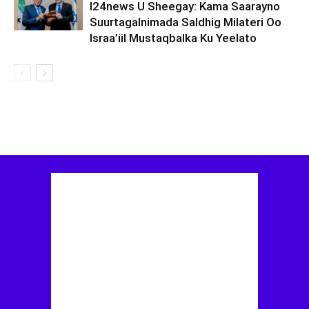
I24news U Sheegay: Kama Saarayno
Suurtagalnimada Saldhig Milateri Oo
Israa’iil Mustaqbalka Ku Yeelato