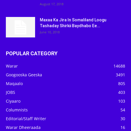
August 17, 2018
Maxaa Ka Jira In Somaliland Loogu
Tashaday Shirkii Baydhabo Ee...
June 10, 2018
POPULAR CATEGORY
Warar
14688
Googooska Geeska
3491
Maqaalo
805
JOBS
403
Ciyaaro
103
Columnists
54
Editorial/Staff Writer
30
Warar Dheeraada
16