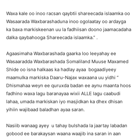
Waxa kale oo inoo racsan qaybtii shareecada islaamka oo
Wasaarada Waxbarashaduna inoo ogolaatay oo ardayga
ka baxa markiskeenan uu la fadhiisan doono jaamacadaha
dalka qaybahooga Shareecada islaamka.” .
Agaasimaha Waxbarashada gaarka loo leeyahay ee
Wasaaradda Waxbarashada Somaliland Muuse Maxamed
Shide oo isna halkaas ka hadlay ayaa bogaadiyeey
maamulka markiska Daaru-Najax waxaana uu yidhi “
Dhismahaa weyn ee quruxda badan ee aynu maanta hoos
fadhino waxa lagu baranayaa wixii ALLE lagu caabudi
lahaa, umada markiskan iyo masjidkan ka dhex dhisan
yihiin wajibaad baladhan ayaa saran.
Nasiib wanaag ayey u tahay bulshada la jaartay labadan
gobood ee barakaysan waana waajib ina saran in aan