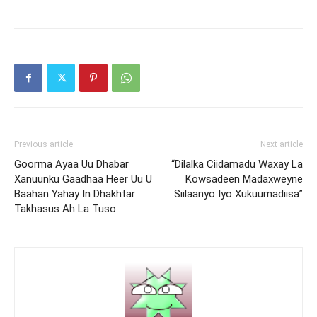
Previous article
Next article
Goorma Ayaa Uu Dhabar
“Dilalka Ciidamadu Waxay La
Xanuunku Gaadhaa Heer Uu U
Kowsadeen Madaxweyne
Baahan Yahay In Dhakhtar
Siilaanyo Iyo Xukuumadiisa”
Takhasus Ah La Tuso