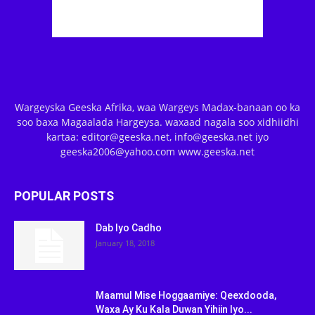
Wargeyska Geeska Afrika, waa Wargeys Madax-banaan oo ka
soo baxa Magaalada Hargeysa. waxaad nagala soo xidhiidhi
kartaa: editor@geeska.net, info@geeska.net iyo
geeska2006@yahoo.com www.geeska.net
POPULAR POSTS
Dab Iyo Cadho
January 18, 2018
Maamul Mise Hoggaamiye: Qeexdooda,
Waxa Ay Ku Kala Duwan Yihiin Iyo...