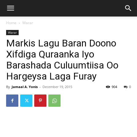
Home
Warar
Warar
Markis Lagu Baran Doono
Xifdiga Quraanka Iyo
Barashada Culuumtiisa Oo
Hargeysa Laga Furay
By
Jamaal A. Yonis
-
December 19, 2015
904
0