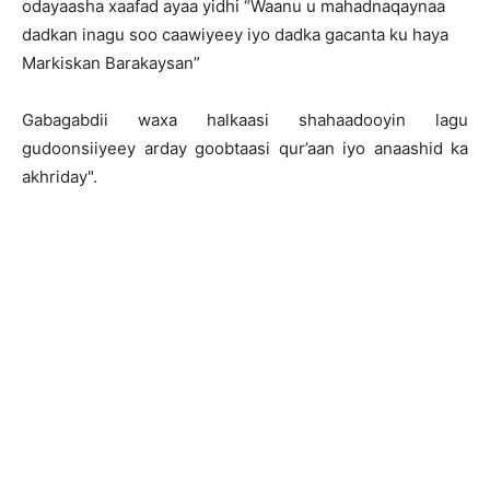
odayaasha xaafad ayaa yidhi “Waanu u mahadnaqaynaa
dadkan inagu soo caawiyeey iyo dadka gacanta ku haya
Markiskan Barakaysan”
Gabagabdii waxa halkaasi shahaadooyin lagu
gudoonsiiyeey arday goobtaasi qur’aan iyo anaashid ka
akhriday".