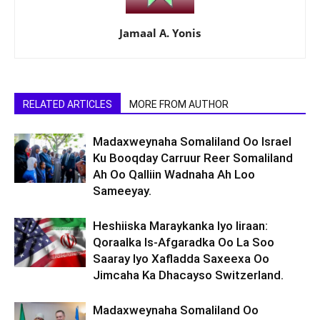
Jamaal A. Yonis
RELATED ARTICLES
MORE FROM AUTHOR
Madaxweynaha Somaliland Oo Israel
Ku Booqday Carruur Reer Somaliland
Ah Oo Qalliin Wadnaha Ah Loo
Sameeyay.
Heshiiska Maraykanka Iyo Iiraan:
Qoraalka Is-Afgaradka Oo La Soo
Saaray Iyo Xafladda Saxeexa Oo
Jimcaha Ka Dhacayso Switzerland.
Madaxweynaha Somaliland Oo