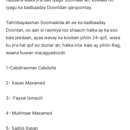
iyagu ka badbaaday Doonidan qarqoontay.
Tahriibayaashan Soomaalida ah ee ka badbaaday
Doontan, oo aan si rasmiya loo shaacin halka ay ka soo
kala jeedaan, ayaa waxay ka kooban yihiin 24-qof, waxa
ku jira hal qof oo dumar ah, halka inta kale ay yihiin Rag,
waana kuwan macagyadoodii
1-Cabdiraxman Cabdulle
2- Xasan Maxamed
3- Faysal Ismaciil
4- Mukhtaar Maxamed
5- Sadiiq Xasan