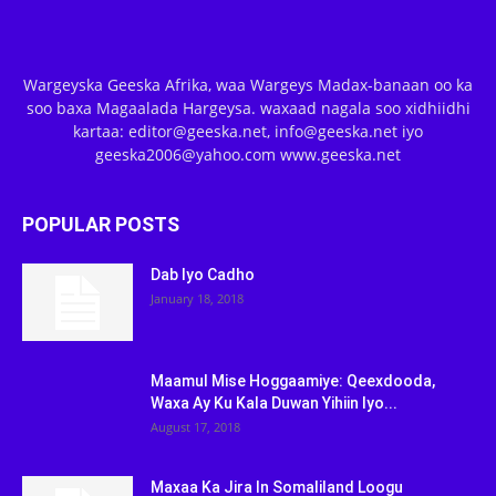
Wargeyska Geeska Afrika, waa Wargeys Madax-banaan oo ka
soo baxa Magaalada Hargeysa. waxaad nagala soo xidhiidhi
kartaa: editor@geeska.net, info@geeska.net iyo
geeska2006@yahoo.com www.geeska.net
POPULAR POSTS
Dab Iyo Cadho
January 18, 2018
Maamul Mise Hoggaamiye: Qeexdooda,
Waxa Ay Ku Kala Duwan Yihiin Iyo...
August 17, 2018
Maxaa Ka Jira In Somaliland Loogu