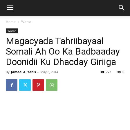
Home
Warar
Warar
Magacyada Tahriibayaal
Somali Ah Oo Ka Badbaaday
Doonidii Ku Dhacday Giriiga
By
Jamaal A. Yonis
-
May 8, 2014
773
0