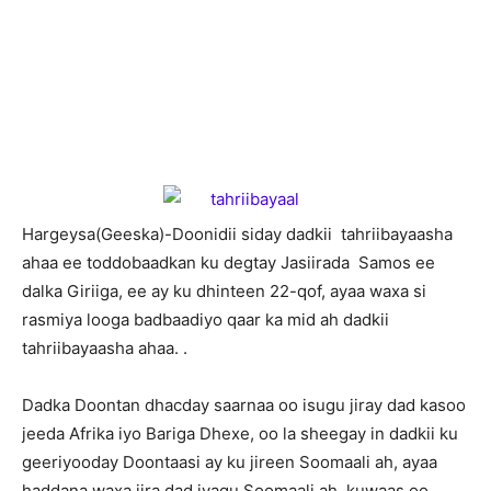
H
argeysa(Geeska)-Doonidii siday dadkii tahriibayaasha
ahaa ee toddobaadkan ku degtay Jasiirada Samos ee
dalka Giriiga, ee ay ku dhinteen 22-qof, ayaa waxa si
rasmiya looga badbaadiyo qaar ka mid ah dadkii
tahriibayaasha ahaa. .
Dadka Doontan dhacday saarnaa oo isugu jiray dad kasoo
jeeda Afrika iyo Bariga Dhexe, oo la sheegay in dadkii ku
geeriyooday Doontaasi ay ku jireen Soomaali ah, ayaa
haddana waxa jira dad iyagu Soomaali ah, kuwaas oo