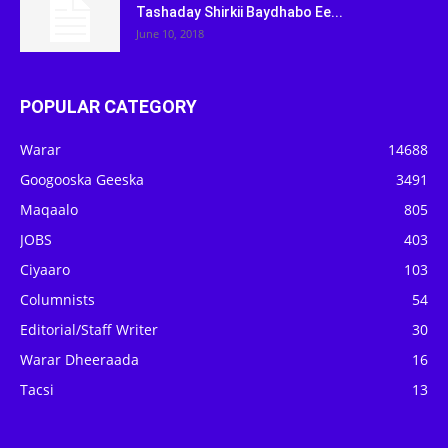
Tashaday Shirkii Baydhabo Ee...
June 10, 2018
POPULAR CATEGORY
Warar
14688
Googooska Geeska
3491
Maqaalo
805
JOBS
403
Ciyaaro
103
Columnists
54
Editorial/Staff Writer
30
Warar Dheeraada
16
Tacsi
13