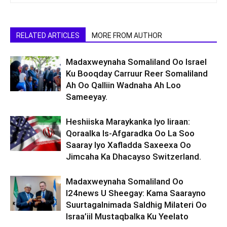
RELATED ARTICLES
MORE FROM AUTHOR
Madaxweynaha Somaliland Oo Israel
Ku Booqday Carruur Reer Somaliland
Ah Oo Qalliin Wadnaha Ah Loo
Sameeyay.
Heshiiska Maraykanka Iyo Iiraan:
Qoraalka Is-Afgaradka Oo La Soo
Saaray Iyo Xafladda Saxeexa Oo
Jimcaha Ka Dhacayso Switzerland.
Madaxweynaha Somaliland Oo
I24news U Sheegay: Kama Saarayno
Suurtagalnimada Saldhig Milateri Oo
Israa’iil Mustaqbalka Ku Yeelato