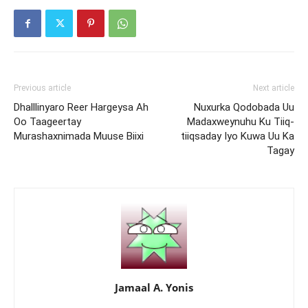
Previous article
Next article
Dhalllinyaro Reer Hargeysa Ah
Nuxurka Qodobada Uu
Oo Taageertay
Madaxweynuhu Ku Tiiq-
Murashaxnimada Muuse Biixi
tiiqsaday Iyo Kuwa Uu Ka
Tagay
Jamaal A. Yonis