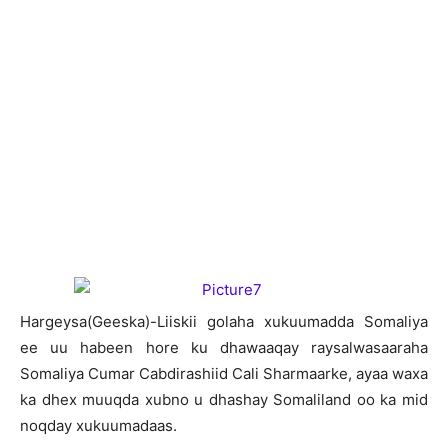
H
argeysa(Geeska)-Liiskii golaha xukuumadda Somaliya
ee uu habeen hore ku dhawaaqay raysalwasaaraha
Somaliya Cumar Cabdirashiid Cali Sharmaarke, ayaa waxa
ka dhex muuqda xubno u dhashay Somaliland oo ka mid
noqday xukuumadaas.