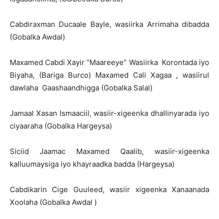
Cabdiraxman Ducaale Bayle, wasiirka Arrimaha dibadda
(Gobalka Awdal)
Maxamed Cabdi Xayir “Maareeye” Wasiirka Korontada iyo
Biyaha, (Bariga Burco) Maxamed Cali Xagaa , wasiirul
dawlaha Gaashaandhigga (Gobalka Salal)
Jamaal Xasan Ismaaciil, wasiir-xigeenka dhallinyarada iyo
ciyaaraha (Gobalka Hargeysa)
Siciid Jaamac Maxamed Qaalib, wasiir-xigeenka
kalluumaysiga iyo khayraadka badda (Hargeysa)
Cabdikarin Cige Guuleed, wasiir xigeenka Xanaanada
Xoolaha (Gobalka Awdal )