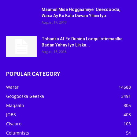
Maamul Mise Hoggaamiye: Qeexdooda,
Waxa Ay Ku Kala Duwan Yihiin Iyo...
August 17, 2018
Tobanka Af Ee Dunida Loogu Isticmaalka
Badan Yahay Iyo Liiska...
August 15, 2018
POPULAR CATEGORY
Warar
14688
Googooska Geeska
3491
Maqaalo
805
JOBS
403
Ciyaaro
103
Columnists
54