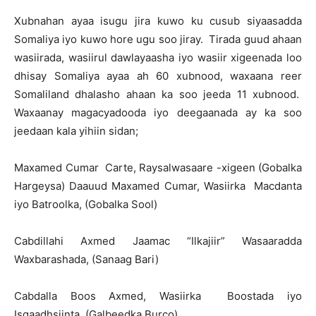
Xubnahan ayaa isugu jira kuwo ku cusub siyaasadda
Somaliya iyo kuwo hore ugu soo jiray. Tirada guud ahaan
wasiirada, wasiirul dawlayaasha iyo wasiir xigeenada loo
dhisay Somaliya ayaa ah 60 xubnood, waxaana reer
Somaliland dhalasho ahaan ka soo jeeda 11 xubnood.
Waxaanay magacyadooda iyo deegaanada ay ka soo
jeedaan kala yihiin sidan;
Maxamed Cumar Carte, Raysalwasaare -xigeen (Gobalka
Hargeysa) Daauud Maxamed Cumar, Wasiirka Macdanta
iyo Batroolka, (Gobalka Sool)
Cabdillahi Axmed Jaamac “Ilkajiir” Wasaaradda
Waxbarashada, (Sanaag Bari)
Cabdalla Boos Axmed, Wasiirka Boostada iyo
Isgaadhsiinta, (Galbeedka Burco)