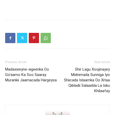
Previous article
Next article
Madaxweyne-xigeenka Oo
Shir Lagu Xoojinayey
Go’aamo Ka Soo Saaray
Midnimada Sunniga Iyo
Murankii Jaamacada Hargeysa
Shiicada Islaamka Oo Xitaa
Qibladii Salaadda La Isku
Khilaafay