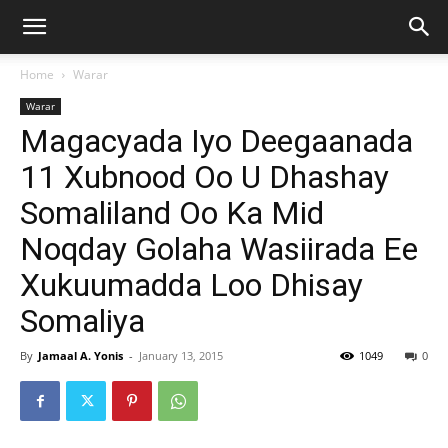
Home
Warar
Warar
Magacyada Iyo Deegaanada
11 Xubnood Oo U Dhashay
Somaliland Oo Ka Mid
Noqday Golaha Wasiirada Ee
Xukuumadda Loo Dhisay
Somaliya
By
Jamaal A. Yonis
-
January 13, 2015
1049
0