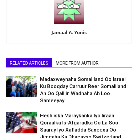
Jamaal A. Yonis
RELATED ARTICLES
MORE FROM AUTHOR
Madaxweynaha Somaliland Oo Israel
Ku Booqday Carruur Reer Somaliland
Ah Oo Qalliin Wadnaha Ah Loo
Sameeyay.
Heshiiska Maraykanka Iyo Iiraan:
Qoraalka Is-Afgaradka Oo La Soo
Saaray Iyo Xafladda Saxeexa Oo
Jimcaha Ka Dhacayso Switzerland.