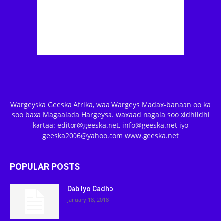
Wargeyska Geeska Afrika, waa Wargeys Madax-banaan oo ka
soo baxa Magaalada Hargeysa. waxaad nagala soo xidhiidhi
kartaa: editor@geeska.net, info@geeska.net iyo
geeska2006@yahoo.com www.geeska.net
POPULAR POSTS
Dab Iyo Cadho
January 18, 2018